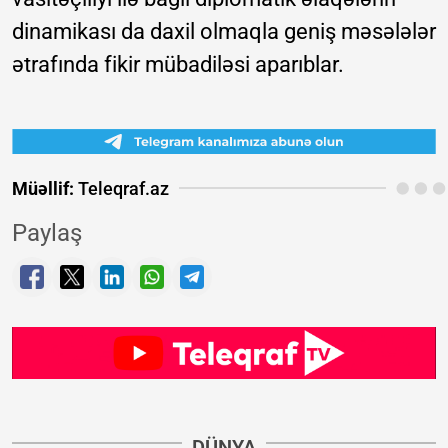
dinamikası da daxil olmaqla geniş məsələlər
ətrafında fikir mübadiləsi aparıblar.
Müəllif:
Teleqraf.az
Paylaş
DÜNYA