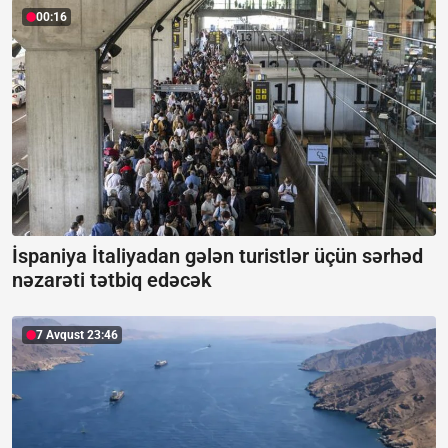
00:16
İspaniya İtaliyadan gələn turistlər üçün sərhəd
nəzarəti tətbiq edəcək
7 Avqust 23:46