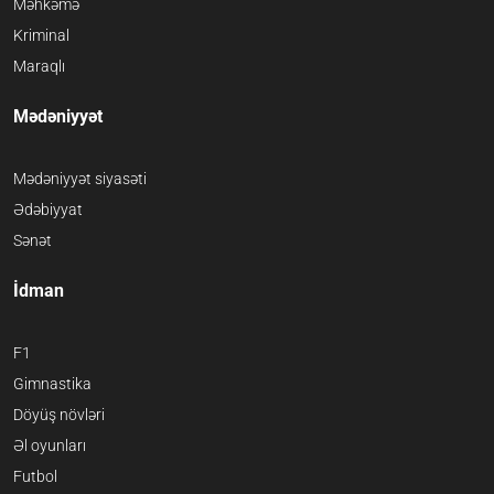
Məhkəmə
Kriminal
Maraqlı
Mədəniyyət
Mədəniyyət siyasəti
Ədəbiyyat
Sənət
İdman
F1
Gimnastika
Döyüş növləri
Əl oyunları
Futbol