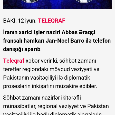
BAKI, 12 iyun.
TELEQRAF
İranın xarici işlər naziri Abbas Əraqçi
fransalı həmkarı Jan-Noel Barro ilə telefon
danışığı aparıb
.
Teleqraf
xəbər verir ki, söhbət zamanı
tərəflər regiondakı mövcud vəziyyəti və
Pakistanın vasitəçiliyi ilə diplomatik
proseslərin inkişafını müzakirə ediblər.
Söhbət zamanı nazirlər ikitərəfli
münasibətlər, regional vəziyyət və Pakistan
vasitəçiliyi ilə bağlı diplomatik əlaqələrin