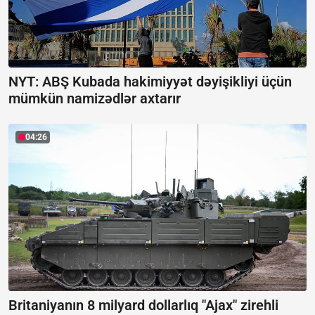
NYT: ABŞ Kubada hakimiyyət dəyişikliyi üçün
mümkün namizədlər axtarır
04:26
Britaniyanın 8 milyard dollarlıq "Ajax" zirehli