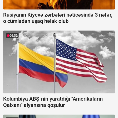
Rusiyanın Kiyevə zərbələri nəticəsində 3 nəfər,
o cümlədən uşaq həlak olub
06:32
Kolumbiya ABŞ-nin yaratdığı "Amerikaların
Qalxanı" alyansına qoşulur