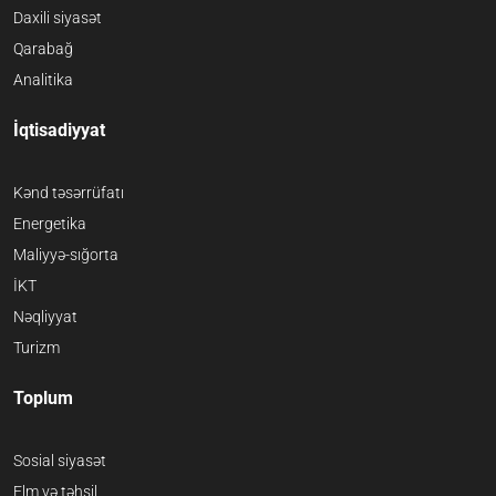
Daxili siyasət
Qarabağ
Analitika
İqtisadiyyat
Kənd təsərrüfatı
Energetika
Maliyyə-sığorta
İKT
Nəqliyyat
Turizm
Toplum
Sosial siyasət
Elm və təhsil