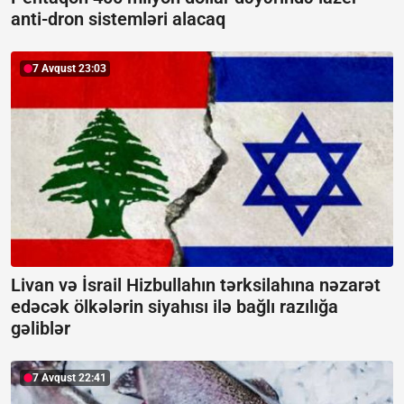
anti-dron sistemləri alacaq
7 Avqust 23:03
Livan və İsrail Hizbullahın tərksilahına nəzarət
edəcək ölkələrin siyahısı ilə bağlı razılığa
gəliblər
7 Avqust 22:41