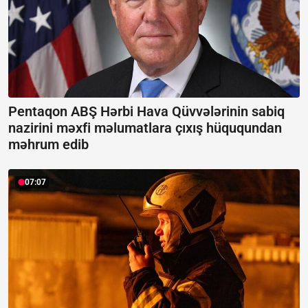
Pentaqon ABŞ Hərbi Hava Qüvvələrinin sabiq
nazirini məxfi məlumatlara çıxış hüququndan
məhrum edib
07:07