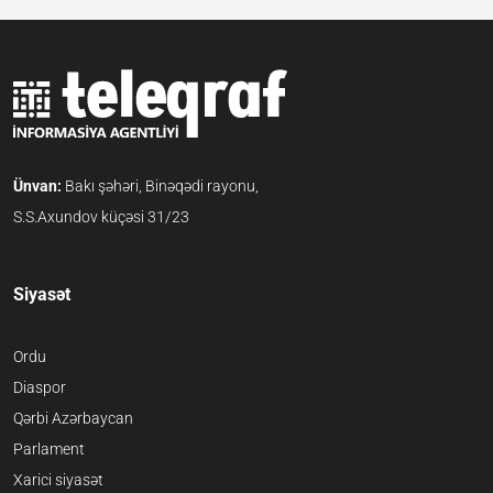
Ünvan:
Bakı şəhəri, Binəqədi rayonu,
S.S.Axundov küçəsi 31/23
Siyasət
Ordu
Diaspor
Qərbi Azərbaycan
Parlament
Xarici siyasət