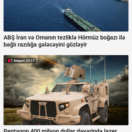
ABŞ İran və Omanın tezliklə Hörmüz boğazı ilə
bağlı razılığa gələcəyini gözləyir
7 Avqust 23:17
Pentaqon 400 milyon dollar dəyərində lazer