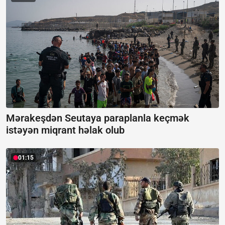
Mərakeşdən Seutaya paraplanla keçmək
istəyən miqrant həlak olub
01:15