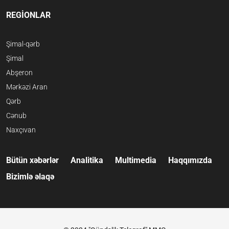
REGİONLAR
Şimal-qərb
Şimal
Abşeron
Mərkəzi Aran
Qərb
Cənub
Naxçıvan
Bütün xəbərlər
Analitika
Multimedia
Haqqımızda
Bizimlə əlaqə