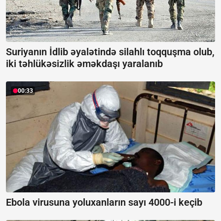
Suriyanın İdlib əyalətində silahlı toqquşma olub,
iki təhlükəsizlik əməkdaşı yaralanıb
00:33
Ebola virusuna yoluxanların sayı 4000-i keçib