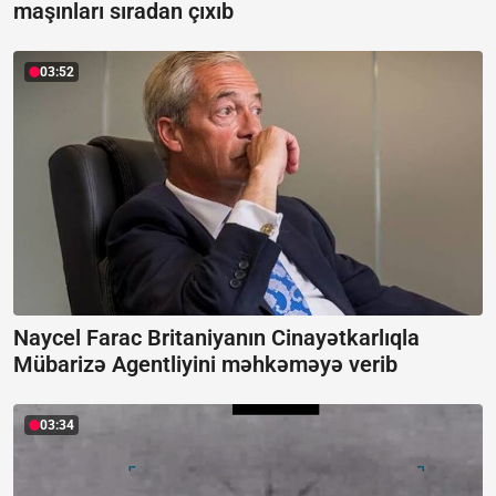
maşınları sıradan çıxıb
03:52
Naycel Farac Britaniyanın Cinayətkarlıqla
Mübarizə Agentliyini məhkəməyə verib
03:34