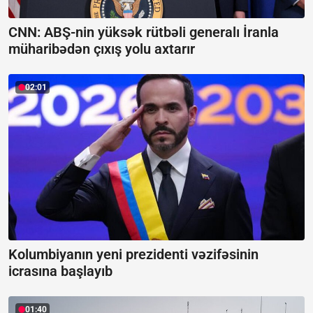
CNN: ABŞ-nin yüksək rütbəli generalı İranla
müharibədən çıxış yolu axtarır
02:01
Kolumbiyanın yeni prezidenti vəzifəsinin
icrasına başlayıb
01:40