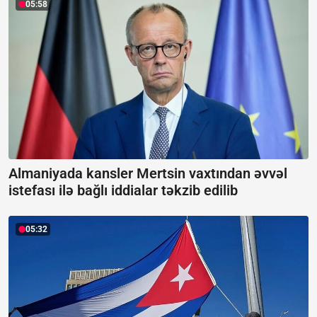
05:58
Almaniyada kansler Mertsin vaxtından əvvəl
istefası ilə bağlı iddialar təkzib edilib
05:32