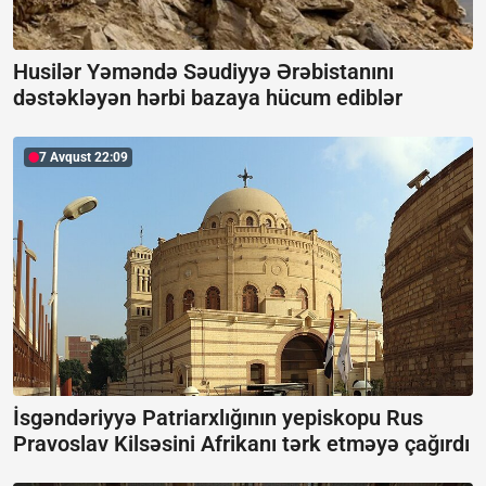
Husilər Yəməndə Səudiyyə Ərəbistanını
dəstəkləyən hərbi bazaya hücum ediblər
7 Avqust 22:09
İsgəndəriyyə Patriarxlığının yepiskopu Rus
Pravoslav Kilsəsini Afrikanı tərk etməyə çağırdı