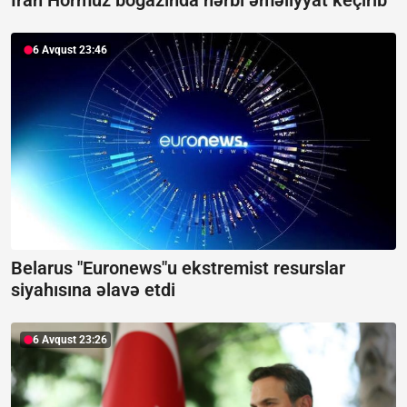
İran Hörmüz boğazında hərbi əməliyyat keçirib
6 Avqust 23:46
Belarus "Euronews"u ekstremist resurslar
siyahısına əlavə etdi
6 Avqust 23:26