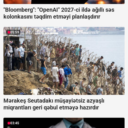
"Bloomberg": "OpenAI" 2027-ci ildə ağıllı səs
kolonkasını təqdim etməyi planlaşdırır
05:59
Mərakeş Seutadakı müşayiətsiz azyaşlı
miqrantları geri qəbul etməyə hazırdır
03:45