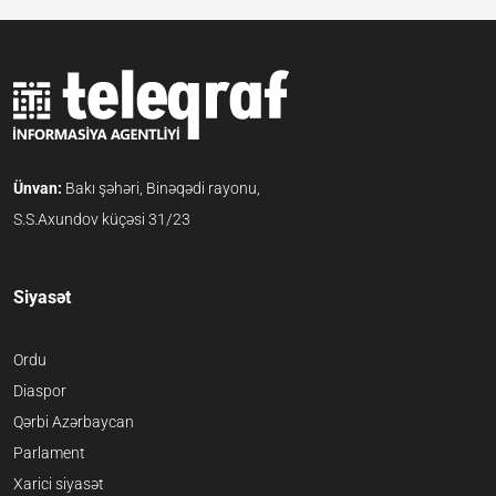
Ünvan:
Bakı şəhəri, Binəqədi rayonu,
S.S.Axundov küçəsi 31/23
Siyasət
Ordu
Diaspor
Qərbi Azərbaycan
Parlament
Xarici siyasət