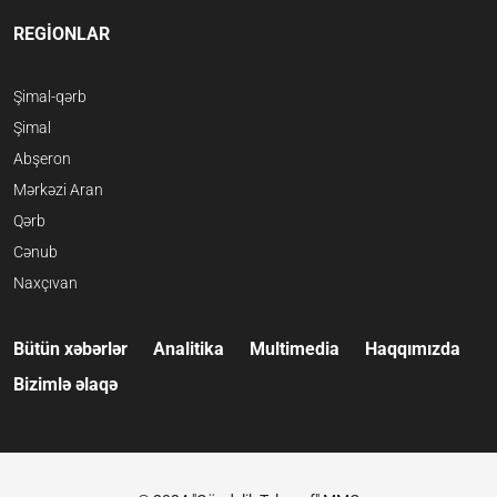
REGİONLAR
Şimal-qərb
Şimal
Abşeron
Mərkəzi Aran
Qərb
Cənub
Naxçıvan
Bütün xəbərlər
Analitika
Multimedia
Haqqımızda
Bizimlə əlaqə