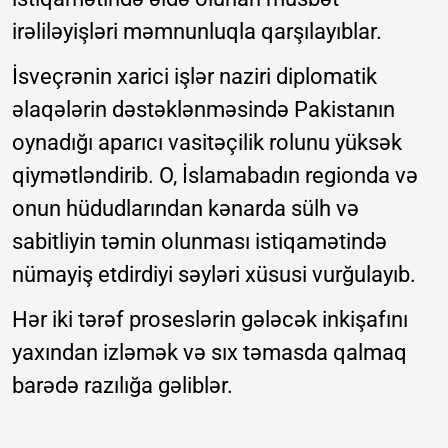
irəliləyişləri məmnunluqla qarşılayıblar.
İsveçrənin xarici işlər naziri diplomatik
əlaqələrin dəstəklənməsində Pakistanın
oynadığı aparıcı vasitəçilik rolunu yüksək
qiymətləndirib. O, İslamabadın regionda və
onun hüdudlarından kənarda sülh və
sabitliyin təmin olunması istiqamətində
nümayiş etdirdiyi səyləri xüsusi vurğulayıb.
Hər iki tərəf proseslərin gələcək inkişafını
yaxından izləmək və sıx təmasda qalmaq
barədə razılığa gəliblər.