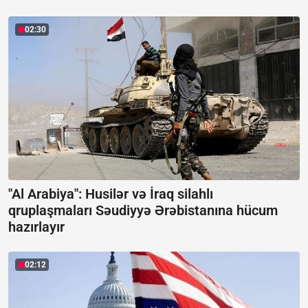
02:30
"Al Arabiya": Husilər və İraq silahlı
qruplaşmaları Səudiyyə Ərəbistanına hücum
hazırlayır
02:12