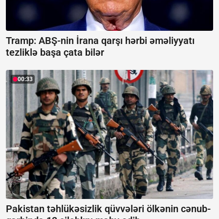
Tramp: ABŞ-nin İrana qarşı hərbi əməliyyatı
tezliklə başa çata bilər
00:33
Pakistan təhlükəsizlik qüvvələri ölkənin cənub-