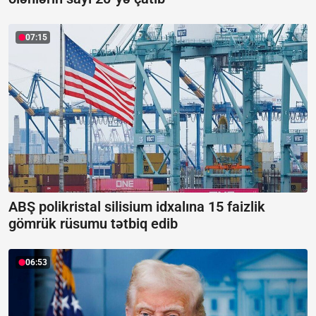
07:15
ABŞ polikristal silisium idxalına 15 faizlik
gömrük rüsumu tətbiq edib
06:53