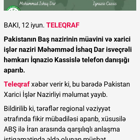
BAKI, 12 iyun.
TELEQRAF
Pakistanın Baş nazirinin müavini və xarici
işlər naziri Məhəmməd İshaq Dar isveçrəli
həmkarı İqnazio Kassislə telefon danışığı
aparıb.
Teleqraf
xəbər verir ki, bu barədə Pakistan
Xarici İşlər Nazirliyi məlumat yayıb.
Bildirilib ki, tərəflər regional vəziyyət
ətrafında fikir mübadiləsi aparıb, xüsusilə
ABŞ ilə İran arasında qarşılıqlı anlaşma
istiqamətində əldə olunan müsbət