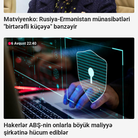
Matviyenko: Rusiya-Ermənistan münasibətləri
"birtərəfli küçəyə" bənzəyir
6 Avqust 22:40
Hakerlər ABŞ-nin onlarla böyük maliyyə
şirkətinə hücum ediblər