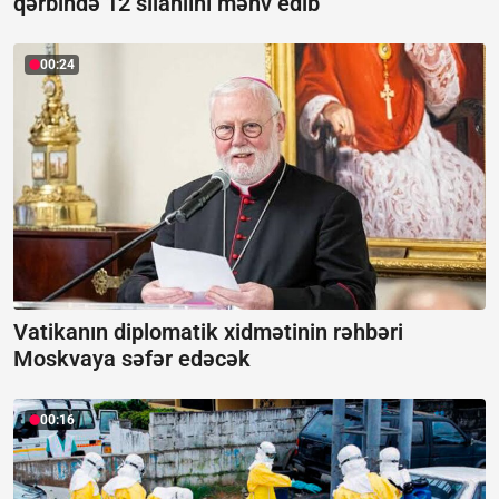
qərbində 12 silahlını məhv edib
00:24
Vatikanın diplomatik xidmətinin rəhbəri
Moskvaya səfər edəcək
00:16