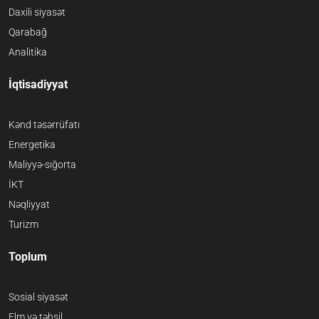
Daxili siyasət
Qarabağ
Analitika
İqtisadiyyat
Kənd təsərrüfatı
Energetika
Maliyyə-sığorta
İKT
Nəqliyyat
Turizm
Toplum
Sosial siyasət
Elm və təhsil