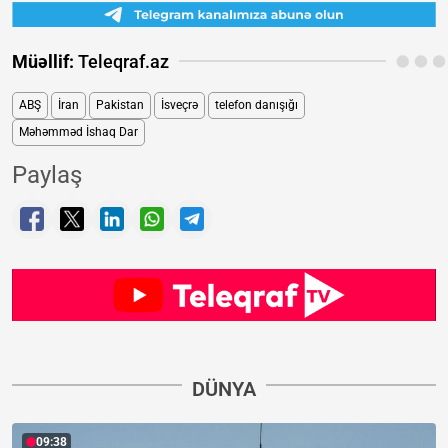
Müəllif:
Teleqraf.az
ABŞ
İran
Pakistan
İsveçrə
telefon danışığı
Məhəmməd İshaq Dar
Paylaş
DÜNYA
09:38