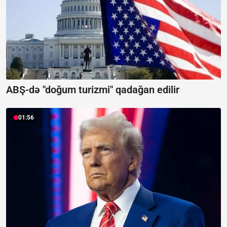
ABŞ-də "doğum turizmi" qadağan edilir
01:56