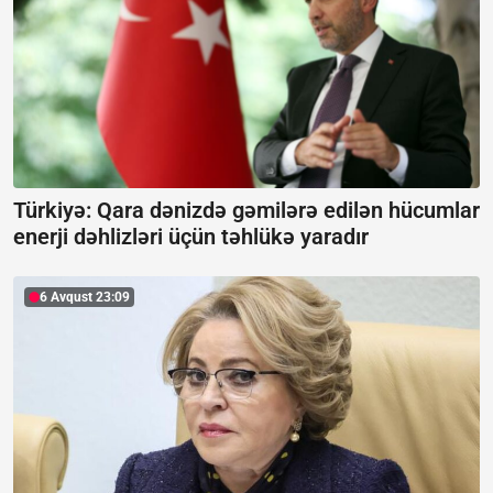
Türkiyə: Qara dənizdə gəmilərə edilən hücumlar
enerji dəhlizləri üçün təhlükə yaradır
6 Avqust 23:09