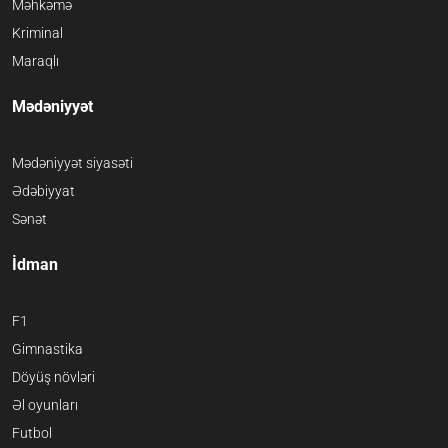
Məhkəmə
Kriminal
Maraqlı
Mədəniyyət
Mədəniyyət siyasəti
Ədəbiyyat
Sənət
İdman
F1
Gimnastika
Döyüş növləri
Əl oyunları
Futbol