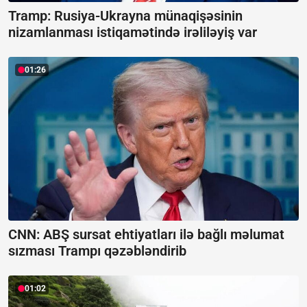
Tramp: Rusiya-Ukrayna münaqişəsinin
nizamlanması istiqamətində irəliləyiş var
01:26
CNN: ABŞ sursat ehtiyatları ilə bağlı məlumat
sızması Trampı qəzəbləndirib
01:02