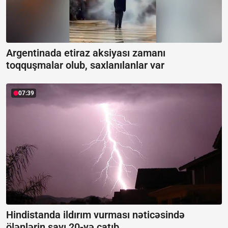
Argentinada etiraz aksiyası zamanı
toqquşmalar olub, saxlanılanlar var
07:39
Hindistanda ildırım vurması nəticəsində
ölənlərin sayı 20-yə çatıb