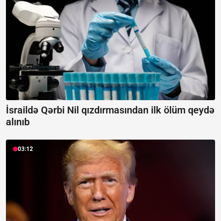
İsraildə Qərbi Nil qızdırmasından ilk ölüm qeydə
alınıb
03:12