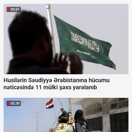
02:51
Husilərin Səudiyyə Ərəbistanına hücumu
nəticəsində 11 mülki şəxs yaralanıb
02:30