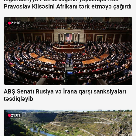
Pravoslav Kilsəsini Afrikanı tərk etməyə çağırdı
21:10
ABŞ Senatı Rusiya və İrana qarşı sanksiyaları
təsdiqləyib
21:01