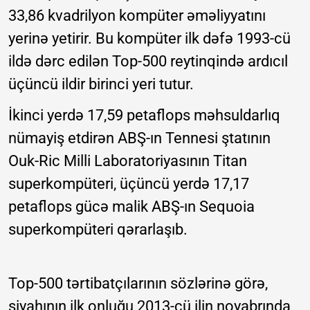
33,86 kvadrilyon kompüter əməliyyatını
yerinə yetirir. Bu kompüter ilk dəfə 1993-cü
ildə dərc edilən Top-500 reytinqində ardıcıl
üçüncü ildir birinci yeri tutur.
İkinci yerdə 17,59 petaflops məhsuldarlıq
nümayiş etdirən ABŞ-ın Tennesi ştatının
Ouk-Ric Milli Laboratoriyasının Titan
superkompüteri, üçüncü yerdə 17,17
petaflops gücə malik ABŞ-ın Sequoia
superkompüteri qərarlaşıb.
Top-500 tərtibatçılarının sözlərinə görə,
siyahının ilk onluğu 2013-cü ilin noyabrında