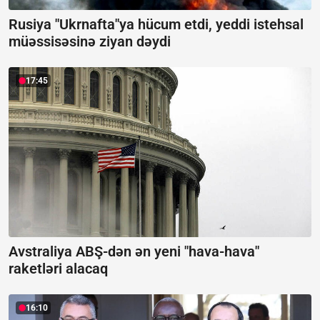
Rusiya "Ukrnafta"ya hücum etdi, yeddi istehsal
müəssisəsinə ziyan dəydi
17:45
Avstraliya ABŞ-dən ən yeni "hava-hava"
raketləri alacaq
16:10