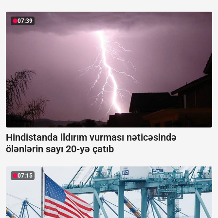
07:39
Hindistanda ildırım vurması nəticəsində
ölənlərin sayı 20-yə çatıb
07:15