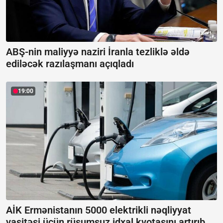
ABŞ-nin maliyyə naziri İranla tezliklə əldə
ediləcək razılaşmanı açıqladı
19:00
AİK Ermənistanın 5000 elektrikli nəqliyyat
vasitəsi üçün rüsumsuz idxal kvotasını artırıb