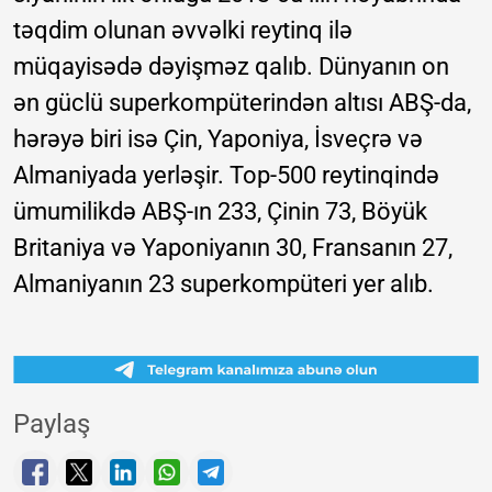
təqdim olunan əvvəlki reytinq ilə
müqayisədə dəyişməz qalıb. Dünyanın on
ən güclü superkompüterindən altısı ABŞ-da,
hərəyə biri isə Çin, Yaponiya, İsveçrə və
Almaniyada yerləşir. Top-500 reytinqində
ümumilikdə ABŞ-ın 233, Çinin 73, Böyük
Britaniya və Yaponiyanın 30, Fransanın 27,
Almaniyanın 23 superkompüteri yer alıb.
Paylaş