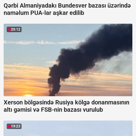
Qərbi Almaniyadakı Bundesver bazası üzərində
naməlum PUA-lar aşkar edilib
20:12
Xerson bölgəsində Rusiya kölgə donanmasının
altı gəmisi və FSB-nin bazası vurulub
19:23