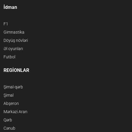
İdman
F1
Gimnastika
Döyüş növləri
Əl oyunları
Futbol
REGİONLAR
Şimal-qərb
Şimal
Abşeron
Mərkəzi Aran
Qərb
Cənub