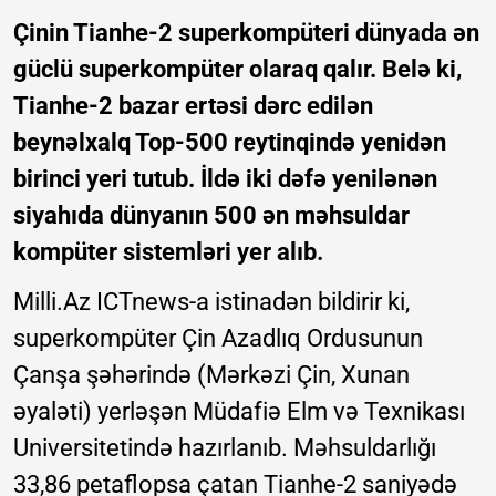
Çinin Tianhe-2 superkompüteri dünyada ən
güclü superkompüter olaraq qalır. Belə ki,
Tianhe-2 bazar ertəsi dərc edilən
beynəlxalq Top-500 reytinqində yenidən
birinci yeri tutub. İldə iki dəfə yenilənən
siyahıda dünyanın 500 ən məhsuldar
kompüter sistemləri yer alıb.
Milli.Az ICTnews-a istinadən bildirir ki,
superkompüter Çin Azadlıq Ordusunun
Çanşa şəhərində (Mərkəzi Çin, Xunan
əyaləti) yerləşən Müdafiə Elm və Texnikası
Universitetində hazırlanıb. Məhsuldarlığı
33,86 petaflopsa çatan Tianhe-2 saniyədə