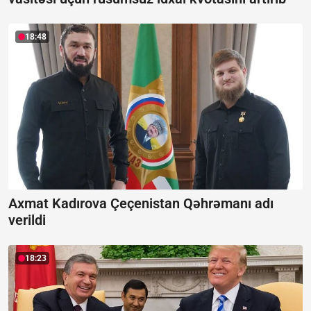
18:48
Axmat Kadırova Çeçenistan Qəhrəmanı adı
verildi
18:23