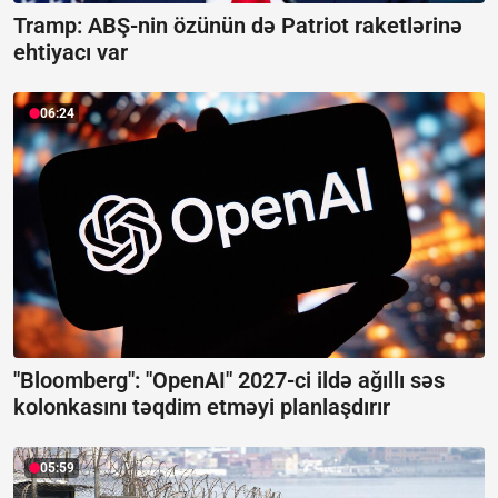
Tramp: ABŞ-nin özünün də Patriot raketlərinə
ehtiyacı var
06:24
"Bloomberg": "OpenAI" 2027-ci ildə ağıllı səs
kolonkasını təqdim etməyi planlaşdırır
05:59