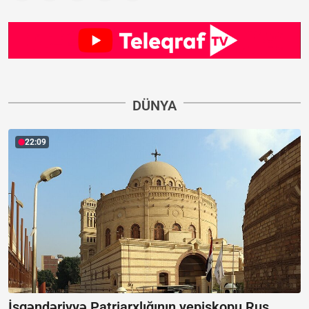
DÜNYA
22:09
İsgəndəriyyə Patriarxlığının yepiskopu Rus