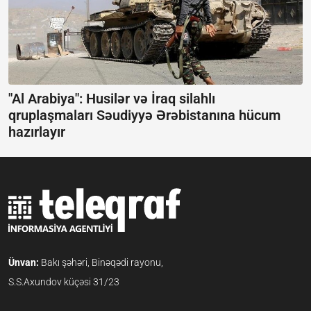
"Al Arabiya": Husilər və İraq silahlı
qruplaşmaları Səudiyyə Ərəbistanına hücum
hazırlayır
Ünvan:
Bakı şəhəri, Binəqədi rayonu,
S.S.Axundov küçəsi 31/23