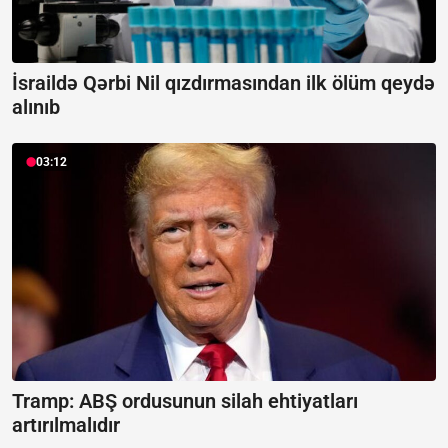
İsraildə Qərbi Nil qızdırmasından ilk ölüm qeydə
alınıb
03:12
Tramp: ABŞ ordusunun silah ehtiyatları
artırılmalıdır