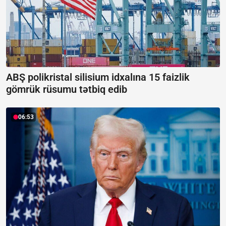
ABŞ polikristal silisium idxalına 15 faizlik
gömrük rüsumu tətbiq edib
06:53