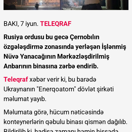
BAKI, 7 iyun.
TELEQRAF
Rusiya ordusu bu gecə Çernobılın
özgələşdirmə zonasında yerləşən İşlənmiş
Nüvə Yanacağının Mərkəzləşdirilmiş
Anbarının binasına zərbə endirib.
Teleqraf
xəbər verir ki, bu barədə
Ukraynanın "Enerqoatom" dövlət şirkəti
məlumat yayıb.
Məlumata görə, hücum nəticəsində
konteynerlərin qəbulu binası qismən dağılıb.
Bildirilib ki, hadisə zamanı həmin hissədə