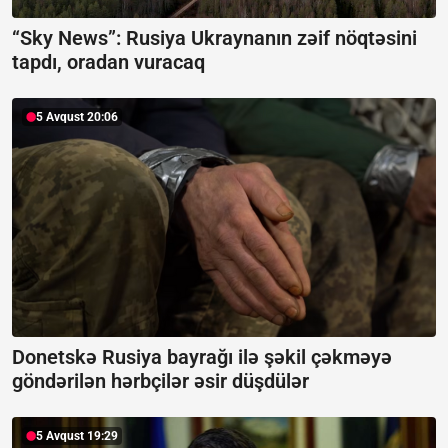
“Sky News”:
Rusiya Ukraynanın zəif nöqtəsini
tapdı, oradan vuracaq
5 Avqust 20:06
Donetskə Rusiya bayrağı ilə şəkil çəkməyə
göndərilən hərbçilər əsir düşdülər
5 Avqust 19:29