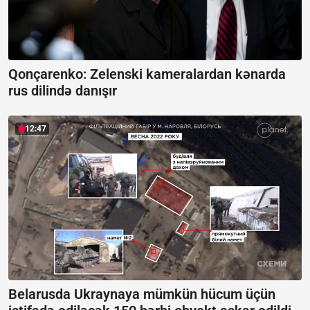
Qonçarenko:
Zelenski kameralardan kənarda
rus dilində danışır
12:47
Belarusda Ukraynaya mümkün hücum üçün