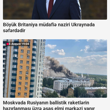
Böyük Britaniya müdafiə naziri Ukraynada
səfərdədir
5 Avqust 19:04
Moskvada Rusiyanın ballistik raketlərin
hazırlanması üzrə əsas elmi mərkəzi yanır