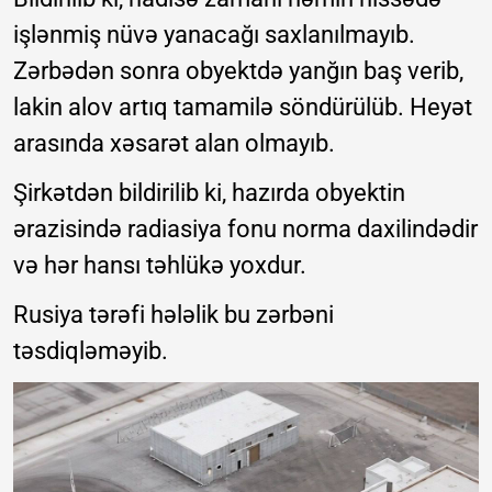
işlənmiş nüvə yanacağı saxlanılmayıb.
Zərbədən sonra obyektdə yanğın baş verib,
lakin alov artıq tamamilə söndürülüb. Heyət
arasında xəsarət alan olmayıb.
Şirkətdən bildirilib ki, hazırda obyektin
ərazisində radiasiya fonu norma daxilindədir
və hər hansı təhlükə yoxdur.
Rusiya tərəfi hələlik bu zərbəni
təsdiqləməyib.