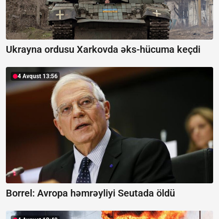
Ukrayna ordusu Xarkovda əks-hücuma keçdi
4 Avqust 13:56
Borrel:
Avropa həmrəyliyi Seutada öldü