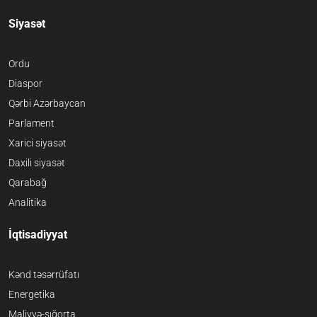
Siyasət
Ordu
Diaspor
Qərbi Azərbaycan
Parlament
Xarici siyasət
Daxili siyasət
Qarabağ
Analitika
İqtisadiyyat
Kənd təsərrüfatı
Energetika
Maliyyə-sığorta