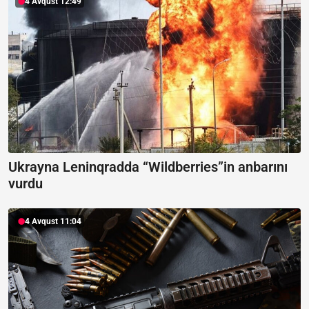
4 Avqust 12:49
Ukrayna Leninqradda “Wildberries”in anbarını
vurdu
4 Avqust 11:04