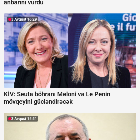
anbarını vurdu
3 Avqust 16:29
KİV: Seuta böhranı Meloni və Le Penin
mövqeyini gücləndirəcək
3 Avqust 15:51