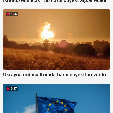
istifadə ediləcək 150 hərbi obyekt aşkar edildi
11:56
Ukrayna ordusu Krımda hərbi obyektləri vurdu
10:37