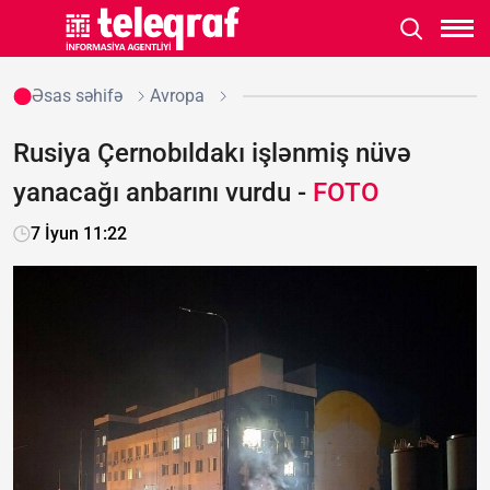
Əsas səhifə
Avropa
Rusiya Çernobıldakı işlənmiş nüvə
yanacağı anbarını vurdu -
FOTO
7 İyun 11:22