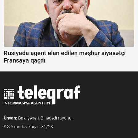
Rusiyada agent elan edilən məşhur siyasətçi
Fransaya qaçdı
Ünvan:
Bakı şəhəri, Binəqədi rayonu,
S.S.Axundov küçəsi 31/23