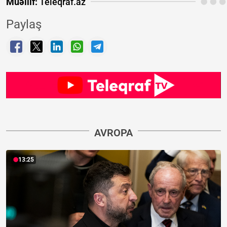
Müəllif:
Teleqraf.az
Paylaş
AVROPA
13:25