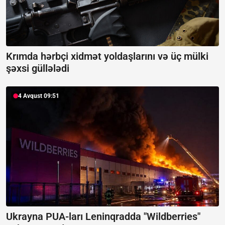
Krımda hərbçi xidmət yoldaşlarını və üç mülki
şəxsi güllələdi
4 Avqust 09:51
Ukrayna PUA-ları Leninqradda "Wildberries"