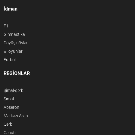
İdman
F1
Gimnastika
Döyüş növləri
Əl oyunları
Futbol
REGİONLAR
Şimal-qərb
Şimal
Abşeron
Mərkəzi Aran
Qərb
Cənub