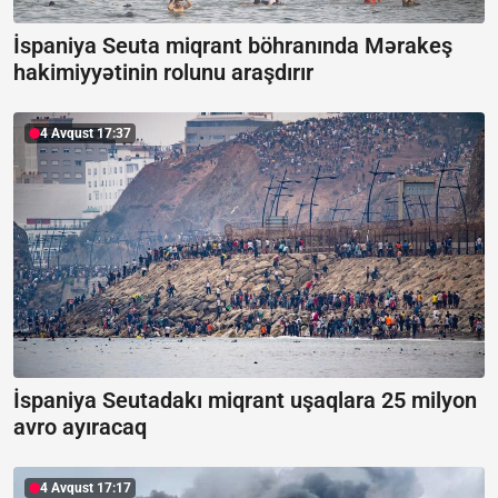
İspaniya Seuta miqrant böhranında Mərakeş
hakimiyyətinin rolunu araşdırır
4 Avqust 17:37
İspaniya Seutadakı miqrant uşaqlara 25 milyon
avro ayıracaq
4 Avqust 17:17