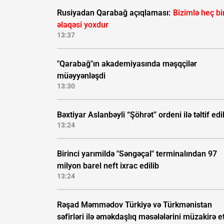
Rusiyadan Qarabağ açıqlaması:
Bizimlə heç bi
əlaqəsi yoxdur
13:37
"Qarabağ"ın akademiyasında məşqçilər
müəyyənləşdi
13:30
Bəxtiyar Aslanbəyli “Şöhrət” ordeni ilə təltif edi
13:24
Birinci yarımildə "Səngəçal" terminalından 97
milyon barel neft ixrac edilib
13:24
Rəşad Məmmədov Türkiyə və Türkmənistan
səfirləri ilə əməkdaşlıq məsələlərini müzakirə e