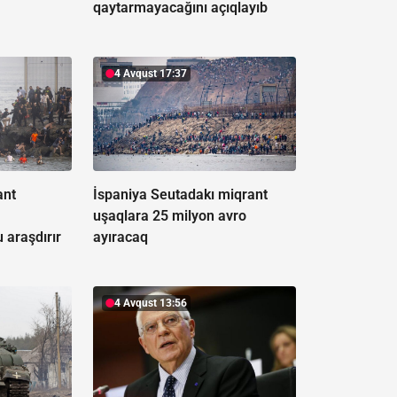
qaytarmayacağını açıqlayıb
4 Avqust 17:37
ant
İspaniya Seutadakı miqrant
uşaqlara 25 milyon avro
 araşdırır
ayıracaq
4 Avqust 13:56