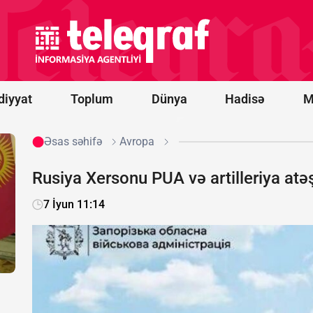
İrəvan
Konstitusiya
dəyişikliyi
ilə bağlı son
qərarını
açıqladı
diyyat
Toplum
Dünya
Hadisə
M
Əsas səhifə
Avropa
Rusiya Xersonu PUA və artilleriya atə
7 İyun 11:14