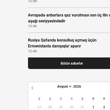
12:48
Avropada anbarlara qaz vurulması son üç ilin 
aşağı səviyyəsindədir
12:46
Rusiya Qafanda konsulluq açmaq üçün
Ermənistanla danışıqlar aparır
12:46
Bütün xəbərlər
Ç
Ç
C
C
Ş
B
B
27
28
29
30
31
1
2