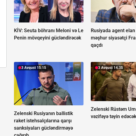
KİV: Seuta böhranı Meloni və Le
Rusiyada agent elan 
Penin mövqeyini gücləndirəcək
məşhur siyasətçi Fr
qaçdı
3 Avqust 15:15
3 Avqust 14:35
Zelenski Rüstəm Um
Zelenski Rusiyanın ballistik
vəzifəyə təyin edəcə
raket istehsalçılarına qarşı
sanksiyaları gücləndirməyə
çağırıb