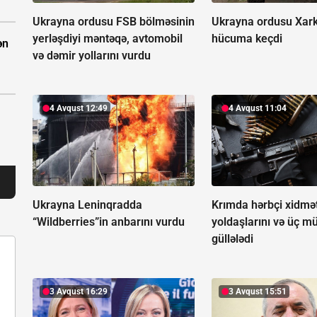
Ukrayna ordusu FSB bölməsinin
Ukrayna ordusu Xar
yerləşdiyi məntəqə, avtomobil
hücuma keçdi
ən
və dəmir yollarını vurdu
4 Avqust 12:49
4 Avqust 11:04
Ukrayna Leninqradda
Krımda hərbçi xidmə
“Wildberries”in anbarını vurdu
yoldaşlarını və üç mü
güllələdi
3 Avqust 16:29
3 Avqust 15:51