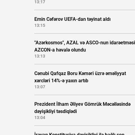
13:17
Emin Cəfərov UEFA-dan təyinat aldı
13:15
"Azərkosmos", AZAL və ASCO-nun idarəetməsi
AZCON-a həvalə olundu
13:13
Cənubi Qafqaz Boru Kəməri üzrə əməliyyat
xərcləri 14%-ə yaxın artıb
13:07
Prezident İlham Əliyev Gömrük Məcəlləsində
dəyişikliyi təsdiqlədi
13:04
İrəvan Konstitusiya dəyişikliyi ilə bağlı son