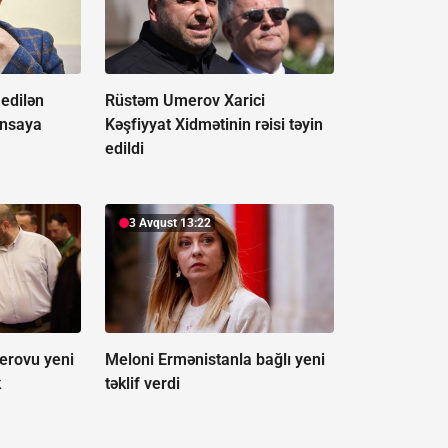
edilən
Rüstəm Umerov Xarici
ansaya
Kəşfiyyat Xidmətinin rəisi təyin
edildi
3 Avqust 13:22
erovu yeni
Meloni Ermənistanla bağlı yeni
k
təklif verdi