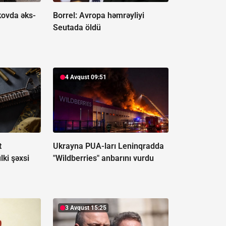
kovda əks-
Borrel:
Avropa həmrəyliyi
Seutada öldü
4 Avqust 09:51
t
Ukrayna PUA-ları Leninqradda
lki şəxsi
"Wildberries" anbarını vurdu
3 Avqust 15:25