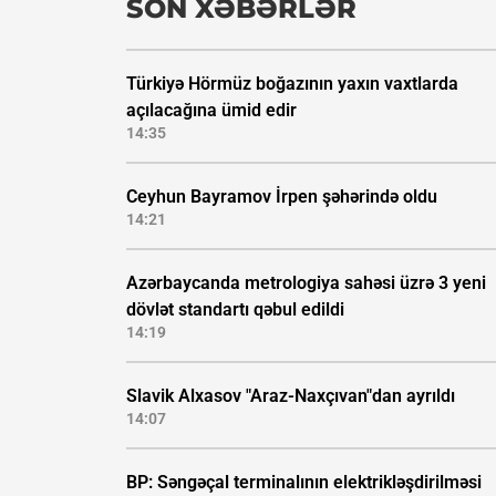
SON XƏBƏRLƏR
Türkiyə Hörmüz boğazının yaxın vaxtlarda
açılacağına ümid edir
14:35
Ceyhun Bayramov İrpen şəhərində oldu
14:21
Azərbaycanda metrologiya sahəsi üzrə 3 yeni
dövlət standartı qəbul edildi
14:19
Slavik Alxasov "Araz-Naxçıvan"dan ayrıldı
14:07
BP: Səngəçal terminalının elektrikləşdirilməsi