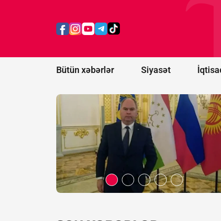
Rusiyadan
Qarabağ
açıqlaması:
Bizimlə heç
bir əlaqəsi
yoxdur
Bütün xəbərlər
Siyasət
İqtisa