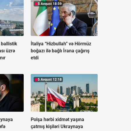
5 Avqust 18:59
allistik
İtaliya “Hizbullah” və Hörmüz
ası üzrə
boğazı ilə bağlı İrana çağırış
nır
etdi
5 Avqust 12:18
aynaya
Polşa hərbi xidmət yaşına
əfə
çatmış kişiləri Ukraynaya