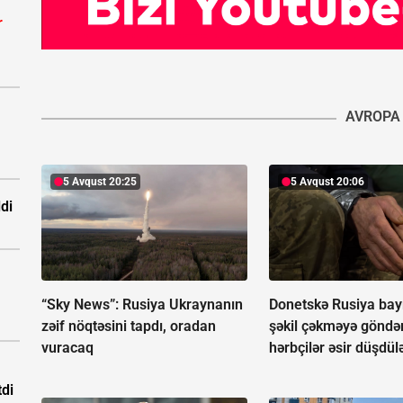
r
AVROPA
5 Avqust 20:25
5 Avqust 20:06
ldi
“Sky News”:
Rusiya Ukraynanın
Donetskə Rusiya bayr
zəif nöqtəsini tapdı, oradan
şəkil çəkməyə göndər
vuracaq
hərbçilər əsir düşdül
tdi