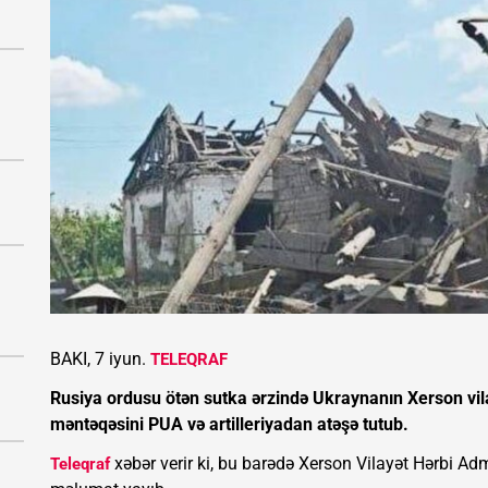
BAKI, 7 iyun.
TELEQRAF
Rusiya ordusu ötən sutka ərzində Ukraynanın Xerson vila
məntəqəsini PUA və artilleriyadan atəşə tutub.
xəbər verir ki, bu barədə Xerson Vilayət Hərbi Ad
Teleqraf