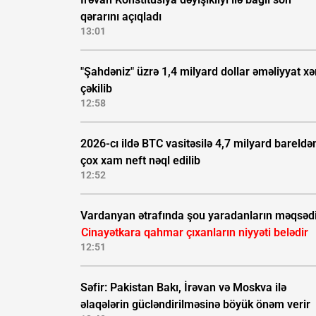
qərarını açıqladı
13:01
"Şahdəniz" üzrə 1,4 milyard dollar əməliyyat xə
çəkilib
12:58
2026-cı ildə BTC vasitəsilə 4,7 milyard bareldə
çox xam neft nəql edilib
12:52
Vardanyan ətrafında şou yaradanların məqsəd
Cinayətkara qahmar çıxanların niyyəti belədir
12:51
Səfir: Pakistan Bakı, İrəvan və Moskva ilə
əlaqələrin gücləndirilməsinə böyük önəm verir