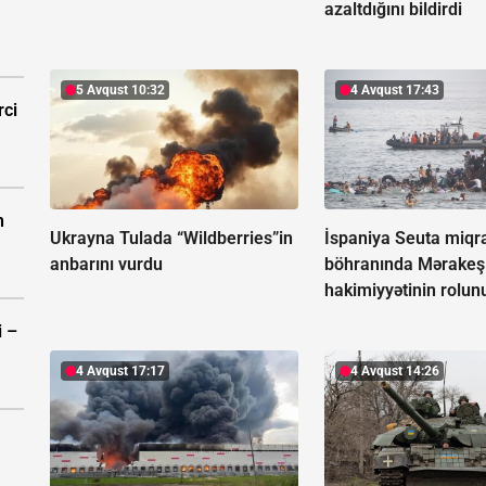
azaltdığını bildirdi
5 Avqust 10:32
4 Avqust 17:43
rci
n
Ukrayna Tulada “Wildberries”in
İspaniya Seuta miqr
anbarını vurdu
böhranında Mərakeş
hakimiyyətinin rolunu
i –
4 Avqust 17:17
4 Avqust 14:26