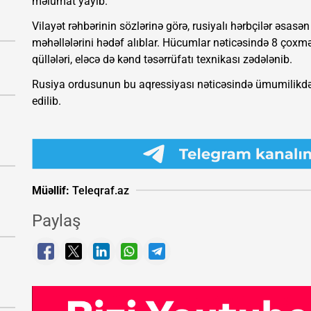
məlumat yayıb.
Vilayət rəhbərinin sözlərinə görə, rusiyalı hərbçilər əsasən
məhəllələrini hədəf alıblar. Hücumlar nəticəsində 8 çoxmər
qüllələri, eləcə də kənd təsərrüfatı texnikası zədələnib.
Rusiya ordusunun bu aqressiyası nəticəsində ümumilikdə 1
edilib.
Müəllif:
Teleqraf.az
Paylaş