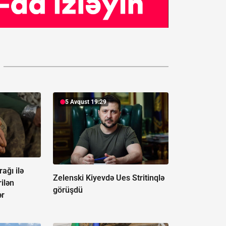
5 Avqust 19:29
ağı ilə
Zelenski Kiyevdə Ues Stritinqlə
ilən
görüşdü
ər