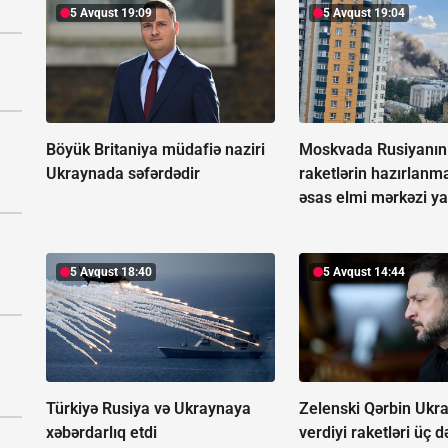
5 Avqust 19:09
5 Avqust 19:04
Böyük Britaniya müdafiə naziri
Moskvada Rusiyanın b
Ukraynada səfərdədir
raketlərin hazırlanm
əsas elmi mərkəzi ya
5 Avqust 18:40
5 Avqust 14:44
Türkiyə Rusiya və Ukraynaya
Zelenski Qərbin Ukr
xəbərdarlıq etdi
verdiyi raketləri üç d