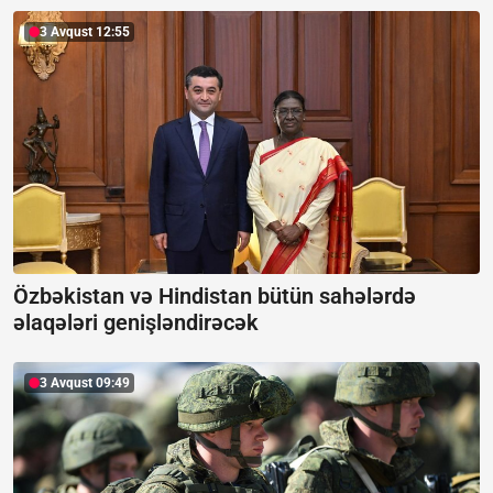
3 Avqust 12:55
Özbəkistan və Hindistan bütün sahələrdə
əlaqələri genişləndirəcək
3 Avqust 09:49