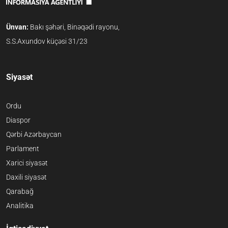
Ünvan:
Bakı şəhəri, Binəqədi rayonu,
S.S.Axundov küçəsi 31/23
Siyasət
Ordu
Diaspor
Qərbi Azərbaycan
Parlament
Xarici siyasət
Daxili siyasət
Qarabağ
Analitika