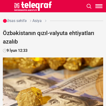
Əsas səhifə
Asiya
Özbəkistanın qızıl-valyuta ehtiyatları
azalıb
9 İyun 12:33