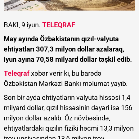
BAKI, 9 iyun.
TELEQRAF
May ayında Özbəkistanın qızıl-valyuta
ehtiyatları 307,3 milyon dollar azalaraq,
iyun ayına 70,58 milyard dollar təşkil edib.
Teleqraf
xəbər verir ki, bu barədə
Özbəkistan Mərkəzi Bankı məlumat yayıb.
Son bir ayda ehtiyatların valyuta hissəsi 1,4
milyard dollar, qızıl hissəsinin dəyəri isə 156
milyon dollar azalıb. Öz növbəsində,
ehtiyatlardakı qızılın fiziki həcmi 13,3 milyon
troy unsiyasından 13,6 milyon troy