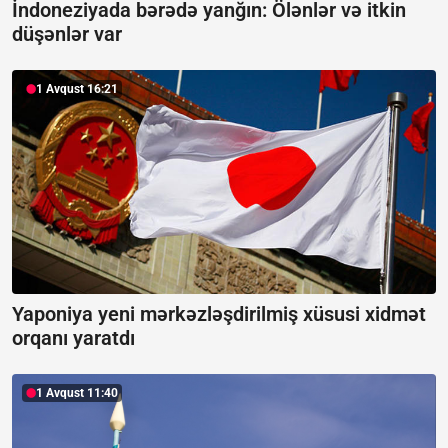
İndoneziyada bərədə yanğın:
Ölənlər və itkin
düşənlər var
1 Avqust 16:21
Yaponiya yeni mərkəzləşdirilmiş xüsusi xidmət
orqanı yaratdı
1 Avqust 11:40