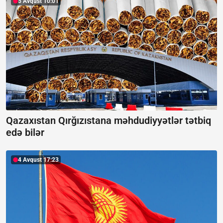
5 Avqust 10:01
Qazaxıstan Qırğızıstana məhdudiyyətlər tətbiq
edə bilər
4 Avqust 17:23