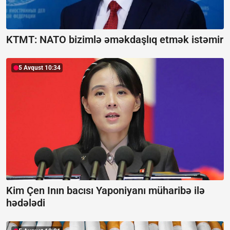
KTMT:
NATO bizimlə əməkdaşlıq etmək istəmir
5 Avqust 10:34
Kim Çen Inın bacısı Yaponiyanı müharibə ilə
hədələdi