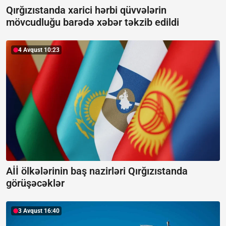
Qırğızıstanda xarici hərbi qüvvələrin
mövcudluğu barədə xəbər təkzib edildi
4 Avqust 10:23
Aİİ ölkələrinin baş nazirləri Qırğızıstanda
görüşəcəklər
3 Avqust 16:40