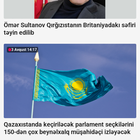
Ömər Sultanov Qırğızıstanın Britaniyadakı səfiri
təyin edilib
3 Avqust 14:17
Qazaxıstanda keçiriləcək parlament seçkilərini
150-dən çox beynəlxalq müşahidəçi izləyəcək