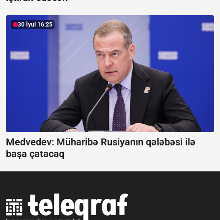
30 İyul 16:25
Medvedev:
Müharibə Rusiyanın qələbəsi ilə
başa çatacaq