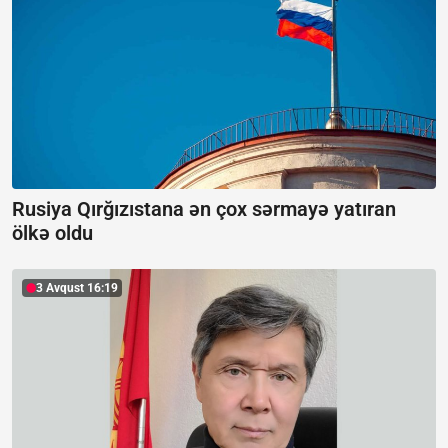
Rusiya Qırğızıstana ən çox sərmayə yatıran
ölkə oldu
3 Avqust 16:19