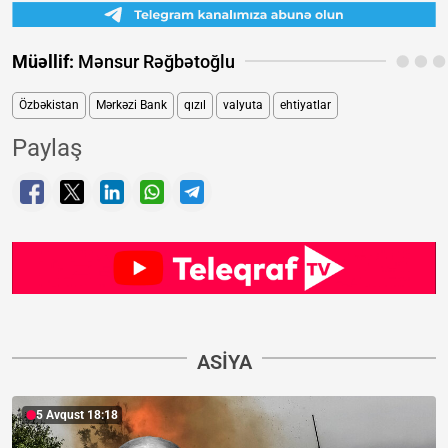
Müəllif:
Mənsur Rəğbətoğlu
Özbəkistan
Mərkəzi Bank
qızıl
valyuta
ehtiyatlar
Paylaş
ASIYA
5 Avqust 18:18