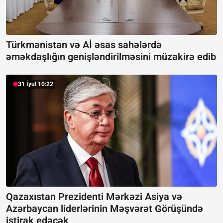
Türkmənistan və Aİ əsas sahələrdə
əməkdaşlığın genişləndirilməsini müzakirə edib
31 İyul 10:22
Qazaxıstan Prezidenti Mərkəzi Asiya və
Azərbaycan liderlərinin Məşvərət Görüşündə
iştirak edəcək