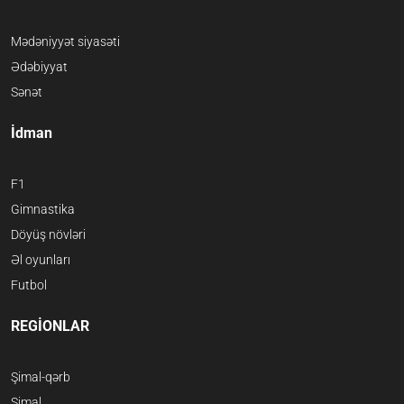
Mədəniyyət siyasəti
Ədəbiyyat
Sənət
İdman
F1
Gimnastika
Döyüş növləri
Əl oyunları
Futbol
REGİONLAR
Şimal-qərb
Şimal