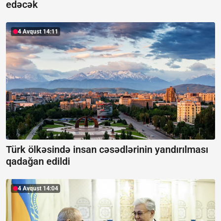
edəcək
4 Avqust 14:11
Türk ölkəsində insan cəsədlərinin yandırılması
qadağan edildi
4 Avqust 14:04