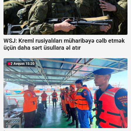
WSJ: Kreml rusiyalıları müharibəyə cəlb etmək
üçün daha sərt üsullara əl atır
2 Avqust 15:20