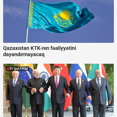
Qazaxıstan KTK-nın fəaliyyətini
dayandırmayacaq
31 İyul 14:28