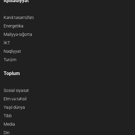
İqtisadiyyat
Kənd təsərrüfatı
Energetika
Maliyyə-sığorta
İKT
Nəqliyyat
Turizm
Toplum
Sosial siyasət
Elm və təhsil
Yaşıl dünya
Tibb
Media
Din