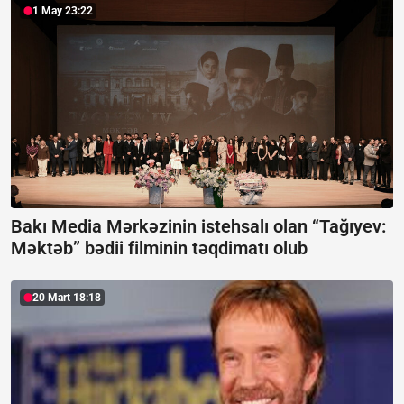
1 May 23:22
Bakı Media Mərkəzinin istehsalı olan “Tağıyev:
Məktəb” bədii filminin təqdimatı olub
20 Mart 18:18