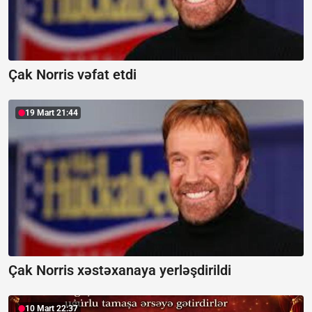
Çak Norris vəfat etdi
19 Mart 21:44
Çak Norris xəstəxanaya yerləşdirildi
10 Mart 22:37