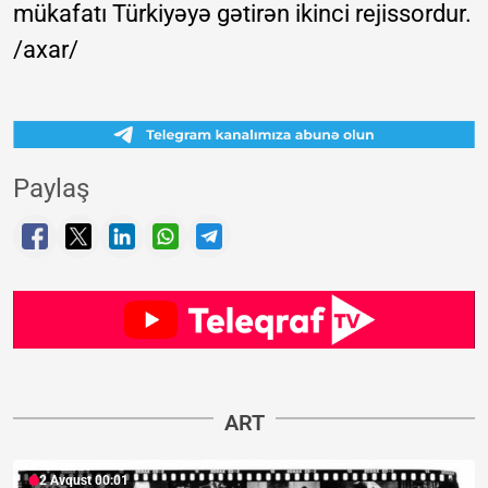
mükafatı Türkiyəyə gətirən ikinci rejissordur.
/axar/
Paylaş
ART
2 Avqust 00:01