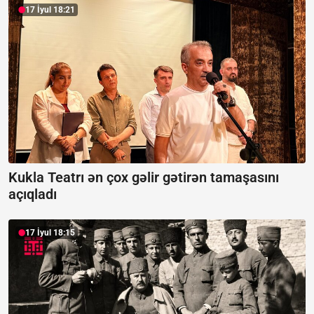
17 İyul 18:21
Kukla Teatrı ən çox gəlir gətirən tamaşasını
açıqladı
17 İyul 18:15