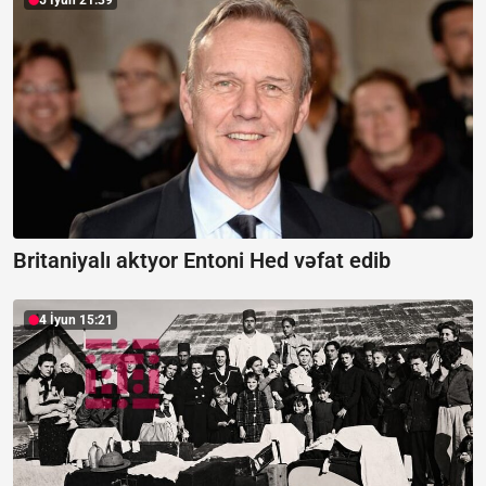
5 İyun 21:39
Britaniyalı aktyor Entoni Hed vəfat edib
4 İyun 15:21