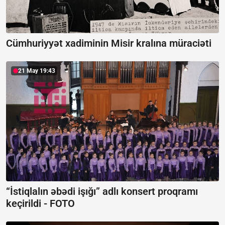
Cümhuriyyət xadiminin Misir kralına müraciəti
21 May 19:43
“İstiqlalın əbədi işığı” adlı konsert proqramı
keçirildi -
FOTO