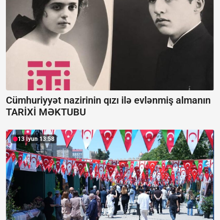
Cümhuriyyət nazirinin qızı ilə evlənmiş almanın
TARİXİ MƏKTUBU
13 İyun 13:58