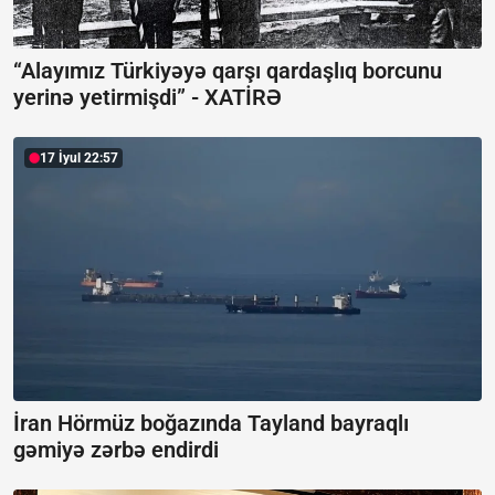
“Alayımız Türkiyəyə qarşı qardaşlıq borcunu
yerinə yetirmişdi” -
XATİRƏ
17 İyul 22:57
İran Hörmüz boğazında Tayland bayraqlı
gəmiyə zərbə endirdi