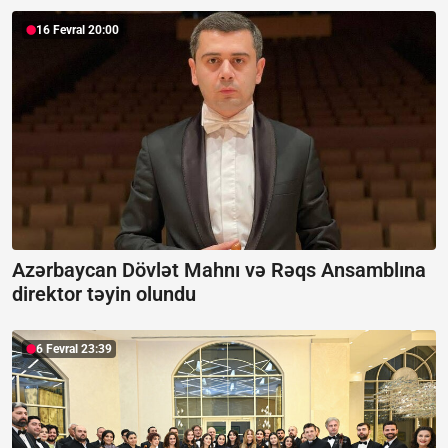
16 Fevral 20:00
Azərbaycan Dövlət Mahnı və Rəqs Ansamblına
direktor təyin olundu
6 Fevral 23:39