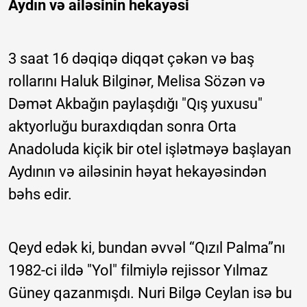
Aydın və ailəsinin hekayəsi
3 saat 16 dəqiqə diqqət çəkən və baş
rollarını Haluk Bilginər, Melisa Sözən və
Dəmət Akbağın paylaşdığı "Qış yuxusu"
aktyorluğu buraxdıqdan sonra Orta
Anadoluda kiçik bir otel işlətməyə başlayan
Aydının və ailəsinin həyat hekayəsindən
bəhs edir.
Qeyd edək ki, bundan əvvəl “Qızıl Palma”nı
1982-ci ildə "Yol" filmiylə rejissor Yılmaz
Güney qazanmışdı. Nuri Bilgə Ceylan isə bu