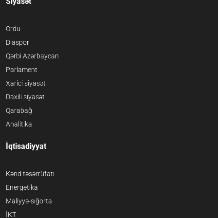
Siyasət
Ordu
Diaspor
Qərbi Azərbaycan
Parlament
Xarici siyasət
Daxili siyasət
Qarabağ
Analitika
İqtisadiyyat
Kənd təsərrüfatı
Energetika
Maliyyə-sığorta
İKT