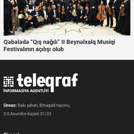
Qəbələdə “Qış nağılı” II Beynəlxalq Musiqi
Festivalının açılışı olub
Ünvan:
Bakı şəhəri, Binəqədi rayonu,
S.S.Axundov küçəsi 31/23