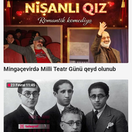
Mingəçevirdə Milli Teatr Günü qeyd olunub
23 Fevral 11:45