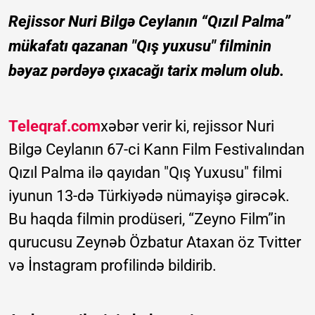
Rejissor Nuri Bilgə Ceylanın “Qızıl Palma”
mükafatı qazanan "Qış yuxusu" filminin
bəyaz pərdəyə çıxacağı tarix məlum olub.
Teleqraf.com
xəbər verir ki, rejissor Nuri
Bilgə Ceylanın 67-ci Kann Film Festivalından
Qızıl Palma ilə qayıdan "Qış Yuxusu" filmi
iyunun 13-də Türkiyədə nümayişə girəcək.
Bu haqda filmin prodüseri, “Zeyno Film”in
qurucusu Zeynəb Özbatur Ataxan öz Tvitter
və İnstagram profilində bildirib.