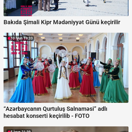
Bakıda Şimali Kipr Mədəniyyət Günü keçirilir
10 İyun 19:33
“Azərbaycanın Qurtuluş Salnaməsi” adlı
hesabat konserti keçirilib -
FOTO