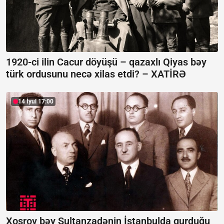
1920-ci ilin Cacur döyüşü – qazaxlı Qiyas bəy
türk ordusunu necə xilas etdi? –
XATİRƏ
14 İyul 17:00
Xosrov bəy Sultanzadənin İstanbulda qurduğu