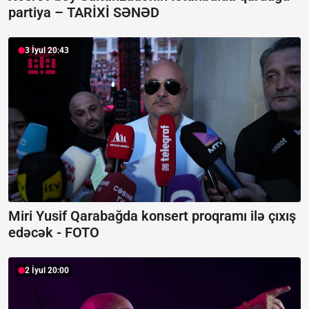
partiya –
TARİXİ SƏNƏD
3 İyul 20:43
Miri Yusif Qarabağda konsert proqramı ilə çıxış
edəcək -
FOTO
2 İyul 20:00