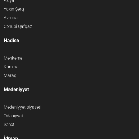
Asiya
Yaxın Şərq
Avropa
Cənubi Qafqaz
Hadisə
Məhkəmə
Kriminal
Maraqlı
Mədəniyyət
Mədəniyyət siyasəti
Ədəbiyyat
Sənət
İdman