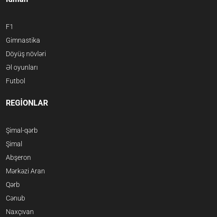
F1
Gimnastika
Döyüş növləri
Əl oyunları
Futbol
REGİONLAR
Şimal-qərb
Şimal
Abşeron
Mərkəzi Aran
Qərb
Cənub
Naxçıvan