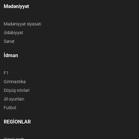
Mədəniyyət
Mədəniyyət siyasəti
Ədəbiyyat
Sənət
İdman
F1
Gimnastika
Döyüş növləri
Əl oyunları
Futbol
REGİONLAR