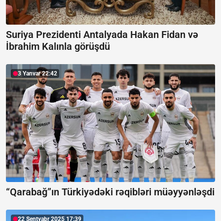
Suriya Prezidenti Antalyada Hakan Fidan və
İbrahim Kalınla görüşdü
3 Yanvar 22:42
“Qarabağ”ın Türkiyədəki rəqibləri müəyyənləşdi
22 Sentyabr 2025 17:39