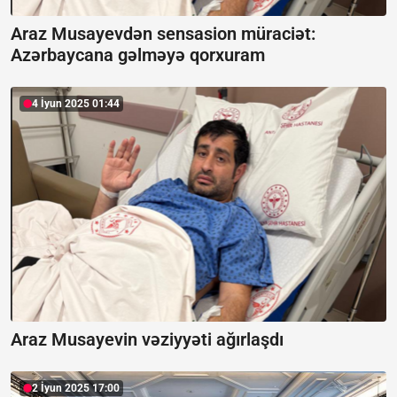
Araz Musayevdən sensasion müraciət:
Azərbaycana gəlməyə qorxuram
4 İyun 2025 01:44
Araz Musayevin vəziyyəti ağırlaşdı
2 İyun 2025 17:00