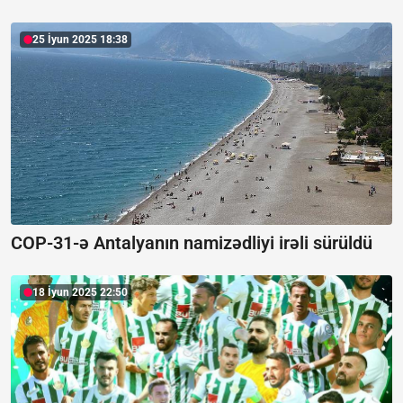
25 İyun 2025 18:38
COP-31-ə Antalyanın namizədliyi irəli sürüldü
18 İyun 2025 22:50