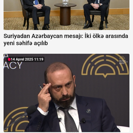
Suriyadan Azərbaycan mesajı:
İki ölkə arasında
yeni səhifə açılıb
14 Aprel 2025 11:19