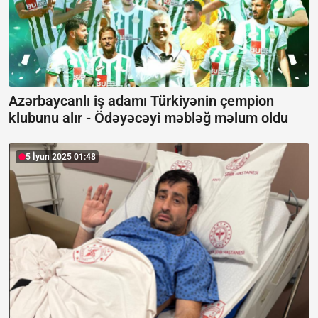
Azərbaycanlı iş adamı Türkiyənin çempion
klubunu alır -
Ödəyəcəyi məbləğ məlum oldu
5 İyun 2025 01:48