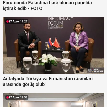
Forumunda Fələstinə həsr olunan paneldə
iştirak edib -
FOTO
17 Aprel 17:27
Antalyada Türkiyə və Ermənistan rəsmiləri
arasında görüş olub
17 Aprel 12:52