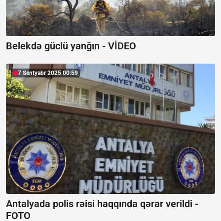
Belekdə güclü yanğın -
VİDEO
7 Sentyabr 2025 00:59
Antalyada polis rəisi haqqında qərar verildi -
FOTO