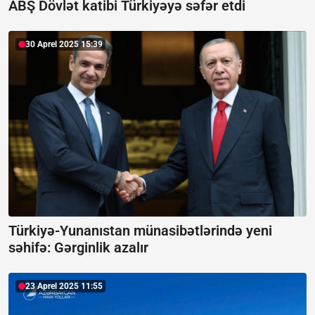
ABŞ Dövlət katibi Türkiyəyə səfər etdi
30 Aprel 2025 15:39
Türkiyə-Yunanıstan münasibətlərində yeni
səhifə:
Gərginlik azalır
23 Aprel 2025 11:55