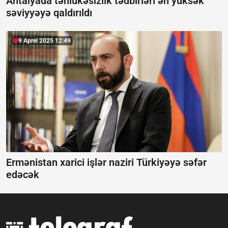
Antalyada təhlükəsizlik tədbirləri ən yüksək
səviyyəyə qaldırıldı
9 Aprel 2025 12:49
Ermənistan xarici işlər naziri Türkiyəyə səfər
edəcək