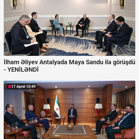
İlham Əliyev Antalyada Maya Sandu ilə görüşdü
-
YENİLƏNDİ
17 Aprel 10:49