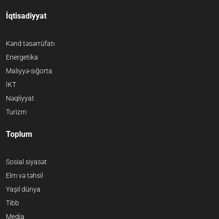
İqtisadiyyat
Kənd təsərrüfatı
Energetika
Maliyyə-sığorta
İKT
Nəqliyyat
Turizm
Toplum
Sosial siyasət
Elm və təhsil
Yaşıl dünya
Tibb
Media