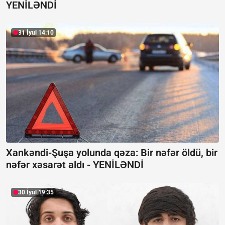
YENİLƏNDİ
31 İyul 14:10
Xankəndi-Şuşa yolunda qəza: Bir nəfər öldü, bir
nəfər xəsarət aldı -
YENİLƏNDİ
30 İyul 19:35