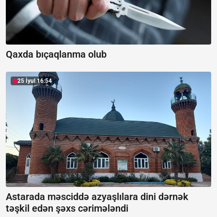
Qaxda bıçaqlanma olub
25 İyul 16:54
Astarada məsciddə azyaşlılara dini dərnək
təşkil edən şəxs cərimələndi