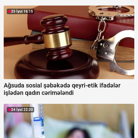
25 İyul 16:15
Ağsuda sosial şəbəkədə qeyri-etik ifadələr
işlədən qadın cərimələndi
24 İyul 22:20