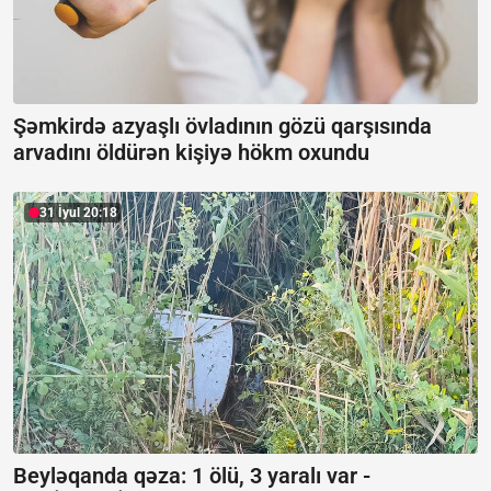
Şəmkirdə azyaşlı övladının gözü qarşısında
arvadını öldürən kişiyə hökm oxundu
31 İyul 20:18
Beyləqanda qəza:
1 ölü, 3 yaralı var -