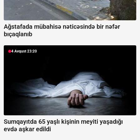
Ağstafada mübahisə nəticəsində bir nəfər
bıçaqlanıb
4 Avqust 23:20
Sumqayıtda 65 yaşlı kişinin meyiti yaşadığı
evdə aşkar edildi