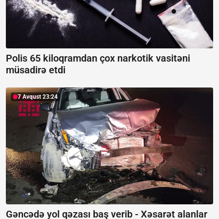
Polis 65 kiloqramdan çox narkotik vasitəni
müsadirə etdi
7 Avqust 23:24
Gəncədə yol qəzası baş verib -
Xəsarət alanlar