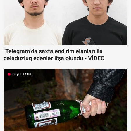
"Telegram"da saxta endirim elanları ilə
dələduzluq edənlər ifşa olundu -
VİDEO
30 İyul 17:08