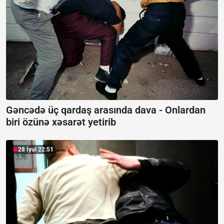
Gəncədə üç qardaş arasında dava -
Onlardan
biri özünə xəsarət yetirib
28 İyul 22:51