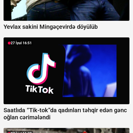
Yevlax sakini Mingəçevirdə döyülüb
27 İyul 16:51
Saatlıda “Tik-tok”da qadınları təhqir edən gənc
oğlan cərimələndi