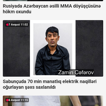
Rusiyada Azərbaycan əsilli MMA döyüşçüsünə
hökm oxundu
7 Avqust 11:02
Sabunçuda 70 min manatlıq elektrik naqilləri
oğurlayan şəxs saxlanıldı
6 Avqust 11:15