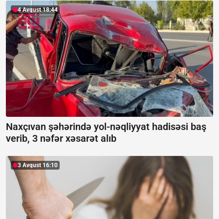
4 Avqust 18:44
Naxçıvan şəhərində yol-nəqliyyat hadisəsi baş
verib, 3 nəfər xəsarət alıb
3 Avqust 16:10