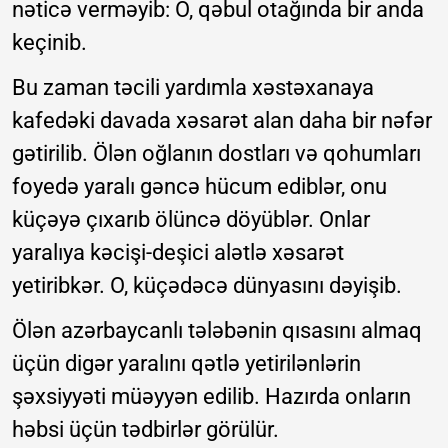
nəticə verməyib: O, qəbul otağında bir anda
keçinib.
Bu zaman təcili yardımla xəstəxanaya
kafedəki davada xəsarət alan daha bir nəfər
gətirilib. Ölən oğlanın dostları və qohumları
foyedə yaralı gəncə hücum ediblər, onu
küçəyə çıxarıb ölüncə döyüblər. Onlar
yaralıya kəcişi-deşici alətlə xəsarət
yetiribkər. O, küçədəcə dünyasını dəyişib.
Ölən azərbaycanlı tələbənin qısasını almaq
üçün digər yaralını qətlə yetirilənlərin
şəxsiyyəti müəyyən edilib. Hazırda onların
həbsi üçün tədbirlər görülür.