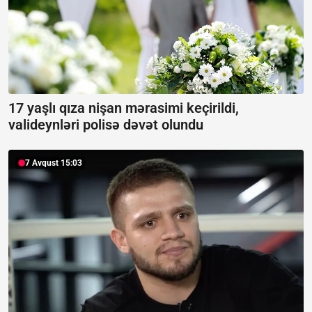
17 yaşlı qıza nişan mərasimi keçirildi,
valideynləri polisə dəvət olundu
7 Avqust 15:03