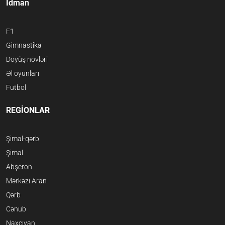
İdman
F1
Gimnastika
Döyüş növləri
Əl oyunları
Futbol
REGİONLAR
Şimal-qərb
Şimal
Abşeron
Mərkəzi Aran
Qərb
Cənub
Naxçıvan