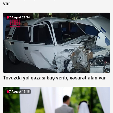
var
7 Avqust 21:34
Tovuzda yol qəzası baş verib, xəsarət alan var
7 Avqust 19:18