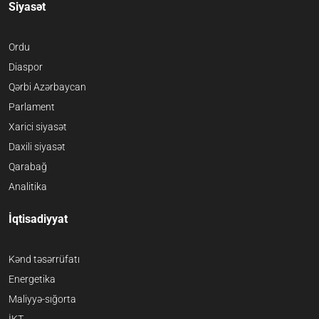
Siyasət
Ordu
Diaspor
Qərbi Azərbaycan
Parlament
Xarici siyasət
Daxili siyasət
Qarabağ
Analitika
İqtisadiyyat
Kənd təsərrüfatı
Energetika
Maliyyə-sığorta
İKT