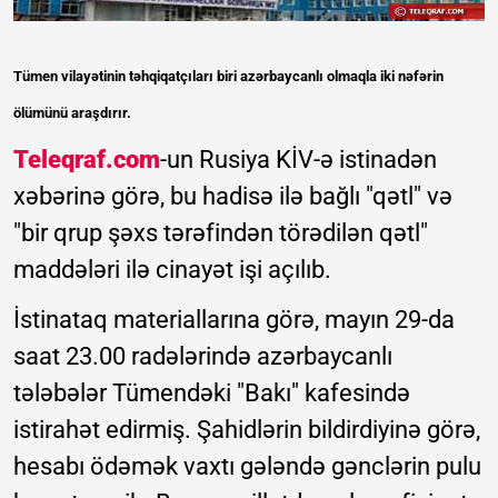
Tümen vilayətinin təhqiqatçıları biri azərbaycanlı olmaqla iki nəfərin
ölümünü araşdırır.
Teleqraf.com
-un Rusiya KİV-ə istinadən
xəbərinə görə, bu hadisə ilə bağlı "qətl" və
"bir qrup şəxs tərəfindən törədilən qətl"
maddələri ilə cinayət işi açılıb.
İstinataq materiallarına görə, mayın 29-da
saat 23.00 radələrində azərbaycanlı
tələbələr Tümendəki "Bakı" kafesində
istirahət edirmiş. Şahidlərin bildirdiyinə görə,
hesabı ödəmək vaxtı gələndə gənclərin pulu