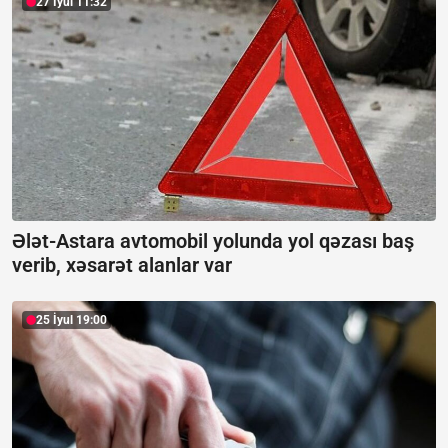
27 İyul 11:32
Ələt-Astara avtomobil yolunda yol qəzası baş
verib, xəsarət alanlar var
25 İyul 19:00