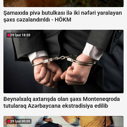
Şamaxıda pivə butulkası ilə iki nəfəri yaralayan
şəxs cəzalandırıldı -
HÖKM
29 İyul 18:20
Beynəlxalq axtarışda olan şəxs Monteneqroda
tutularaq Azərbaycana ekstradisiya edilib
29 İyul 00:05