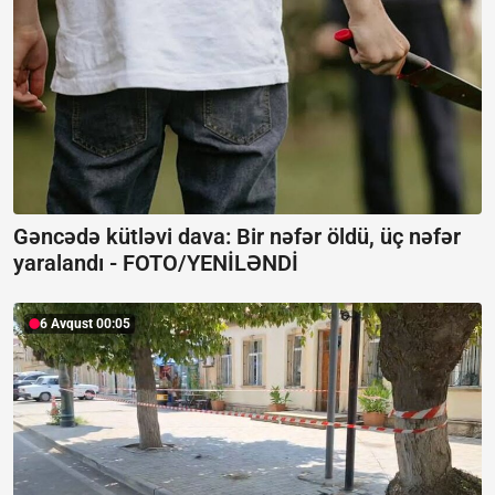
Gəncədə kütləvi dava: Bir nəfər öldü, üç nəfər
yaralandı -
FOTO/YENİLƏNDİ
6 Avqust 00:05