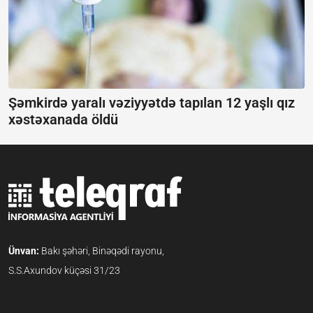
Şəmkirdə yaralı vəziyyətdə tapılan 12 yaşlı qız
xəstəxanada öldü
Ünvan:
Bakı şəhəri, Binəqədi rayonu,
S.S.Axundov küçəsi 31/23