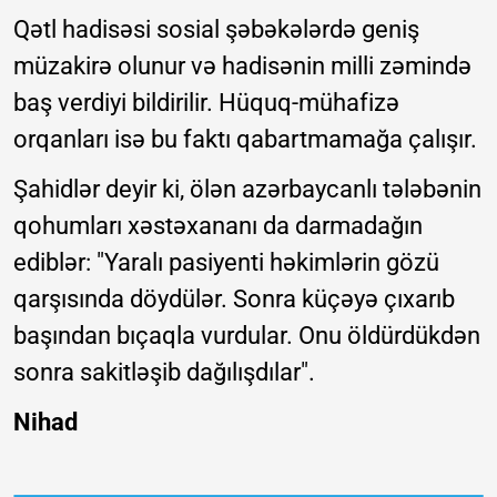
Qətl hadisəsi sosial şəbəkələrdə geniş
müzakirə olunur və hadisənin milli zəmində
baş verdiyi bildirilir. Hüquq-mühafizə
orqanları isə bu faktı qabartmamağa çalışır.
Şahidlər deyir ki, ölən azərbaycanlı tələbənin
qohumları xəstəxananı da darmadağın
ediblər: "Yaralı pasiyenti həkimlərin gözü
qarşısında döydülər. Sonra küçəyə çıxarıb
başından bıçaqla vurdular. Onu öldürdükdən
sonra sakitləşib dağılışdılar".
Nihad