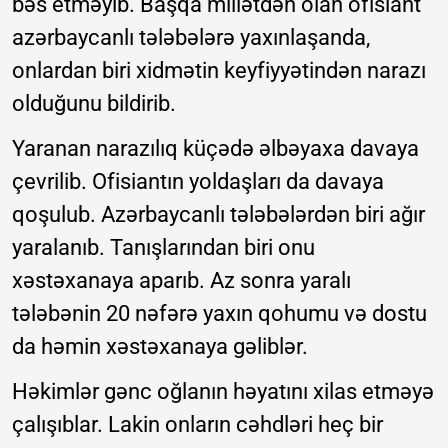
bəs etməyib. Başqa millətdən olan ofisiant
azərbaycanlı tələbələrə yaxınlaşanda,
onlardan biri xidmətin keyfiyyətindən narazı
olduğunu bildirib.
Yaranan narazılıq küçədə əlbəyaxa davaya
çevrilib. Ofisiantın yoldaşları da davaya
qoşulub. Azərbaycanlı tələbələrdən biri ağır
yaralanıb. Tanışlarından biri onu
xəstəxanaya aparıb. Az sonra yaralı
tələbənin 20 nəfərə yaxın qohumu və dostu
da həmin xəstəxanaya gəliblər.
Həkimlər gənc oğlanın həyatını xilas etməyə
çalışıblar. Lakin onların cəhdləri heç bir