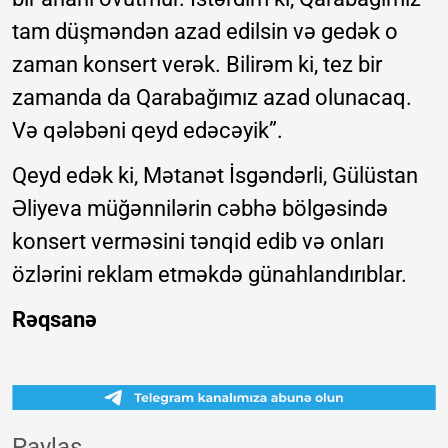
tam düşməndən azad edilsin və gedək o
zaman konsert verək. Bilirəm ki, tez bir
zamanda da Qarabağımız azad olunacaq.
Və qələbəni qeyd edəcəyik”.
Qeyd edək ki, Mətanət İsgəndərli, Gülüstan
Əliyeva müğənnilərin cəbhə bölgəsində
konsert verməsini tənqid edib və onları
özlərini reklam etməkdə günahlandırıblar.
Rəqsanə
Paylaş