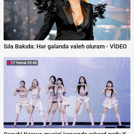
Sıla Bakıda: Hər gələndə valeh oluram -
VİDEO
17 Yanvar 03:48