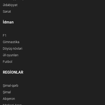
Ədəbiyyat
Sənət
İdman
F1
Gimnastika
Döyüş növləri
Əl oyunları
Futbol
REGİONLAR
Şimal-qərb
Şimal
Abşeron