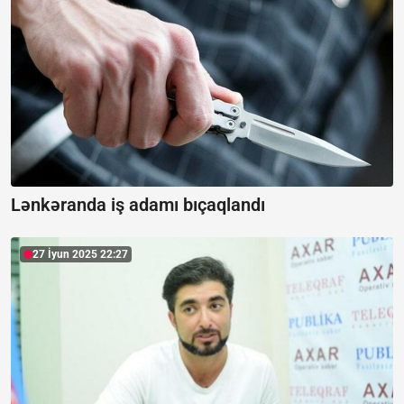
Lənkəranda iş adamı bıçaqlandı
27 İyun 2025 22:27