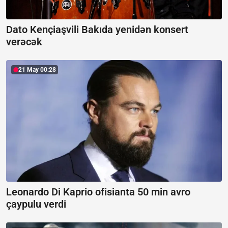
Dato Kençiaşvili Bakıda yenidən konsert
verəcək
21 May 00:28
Leonardo Di Kaprio ofisianta 50 min avro
çaypulu verdi