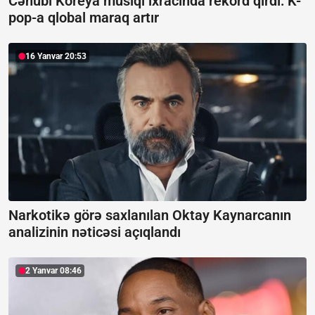
Cənubi Koreya musiqi ixracında rekord qırdı:
K-
pop-a qlobal maraq artır
16 Yanvar 20:53
Narkotikə görə saxlanılan Oktay Kaynarcanın
analizinin nəticəsi açıqlandı
2 Yanvar 08:46