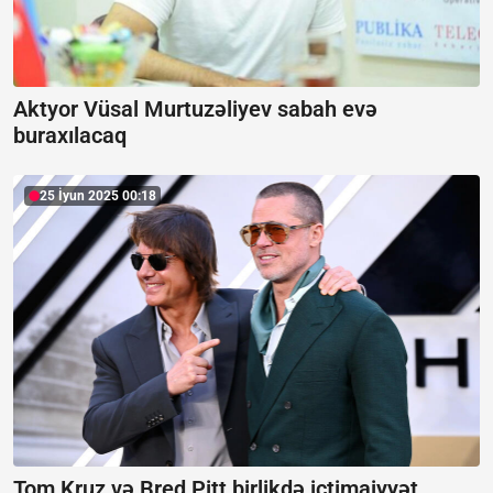
Aktyor Vüsal Murtuzəliyev sabah evə
buraxılacaq
25 İyun 2025 00:18
Tom Kruz və Bred Pitt birlikdə ictimaiyyət