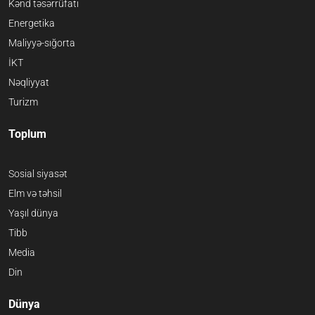
Kənd təsərrüfatı
Energetika
Maliyyə-sığorta
İKT
Nəqliyyat
Turizm
Toplum
Sosial siyasət
Elm və təhsil
Yaşıl dünya
Tibb
Media
Din
Dünya