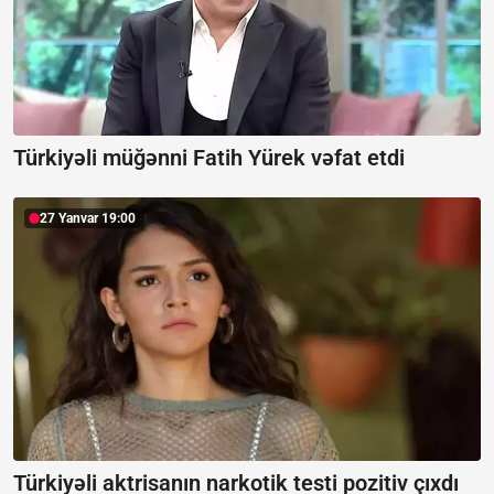
Türkiyəli müğənni Fatih Yürek vəfat etdi
27 Yanvar 19:00
Türkiyəli aktrisanın narkotik testi pozitiv çıxdı