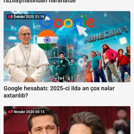
razılaşmasından narahatdır
5 Dekabr 2025 21:18
Google hesabatı:
2025-ci ildə ən çox nələr
axtarılıb?
7 Noyabr 2025 00:15