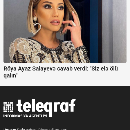
Röya Ayaz Salayevə cavab verdi:
"Siz elə ölü
qalın"