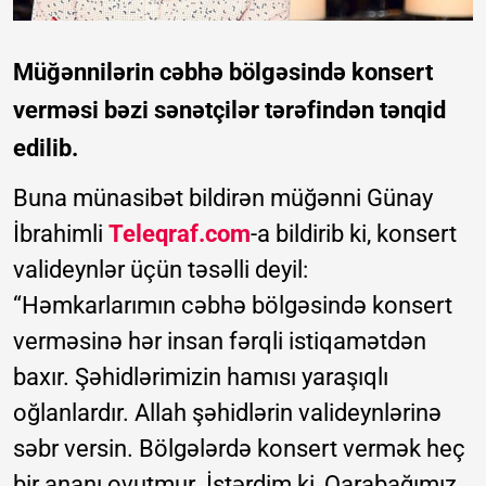
Müğənnilərin cəbhə bölgəsində konsert
verməsi bəzi sənətçilər tərəfindən tənqid
edilib.
Buna münasibət bildirən müğənni Günay
İbrahimli
Teleqraf.com
-a bildirib ki, konsert
valideynlər üçün təsəlli deyil:
“Həmkarlarımın cəbhə bölgəsində konsert
verməsinə hər insan fərqli istiqamətdən
baxır. Şəhidlərimizin hamısı yaraşıqlı
oğlanlardır. Allah şəhidlərin valideynlərinə
səbr versin. Bölgələrdə konsert vermək heç
bir ananı ovutmur. İstərdim ki, Qarabağımız