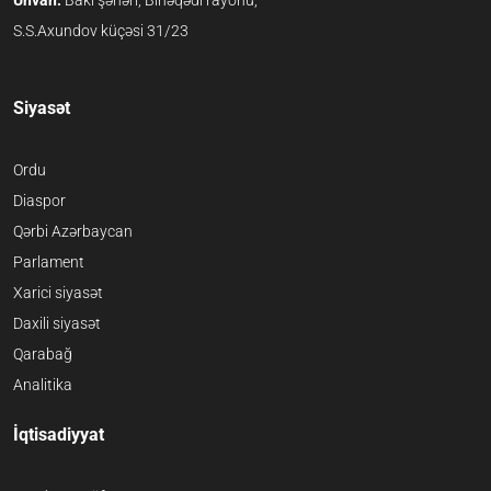
Ünvan:
Bakı şəhəri, Binəqədi rayonu,
S.S.Axundov küçəsi 31/23
Siyasət
Ordu
Diaspor
Qərbi Azərbaycan
Parlament
Xarici siyasət
Daxili siyasət
Qarabağ
Analitika
İqtisadiyyat