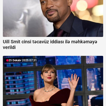
Uill Smit cinsi təcavüz iddiası ilə məhkəməyə
verildi
25 Dekabr 2025 07:31