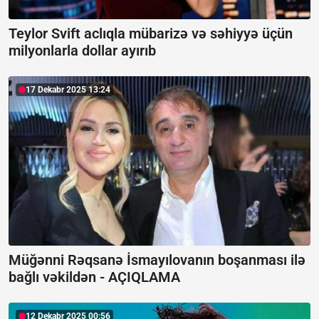
Teylor Svift aclıqla mübarizə və səhiyyə üçün
milyonlarla dollar ayırıb
17 Dekabr 2025 13:24
Müğənni Rəqsanə İsmayılovanın boşanması ilə
bağlı vəkildən -
AÇIQLAMA
12 Dekabr 2025 00:56