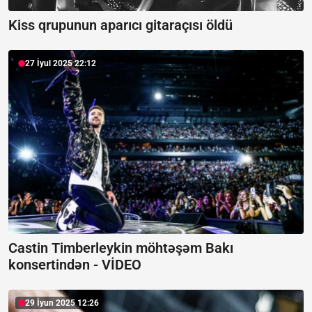
Kiss qrupunun aparıcı gitaraçısı öldü
27 İyul 2025 22:12
Castin Timberleykin möhtəşəm Bakı
konsertindən -
VİDEO
29 İyun 2025 12:26