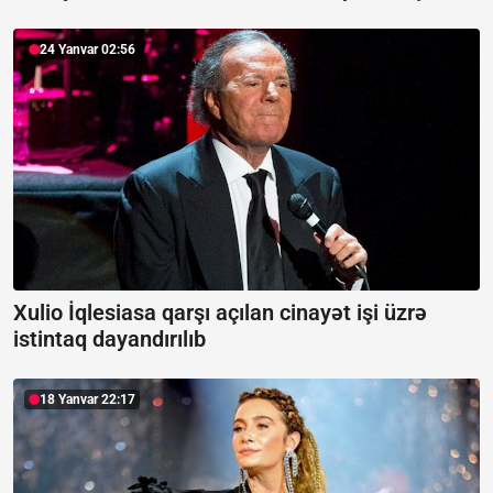
24 Yanvar 02:56
Xulio İqlesiasa qarşı açılan cinayət işi üzrə
istintaq dayandırılıb
18 Yanvar 22:17