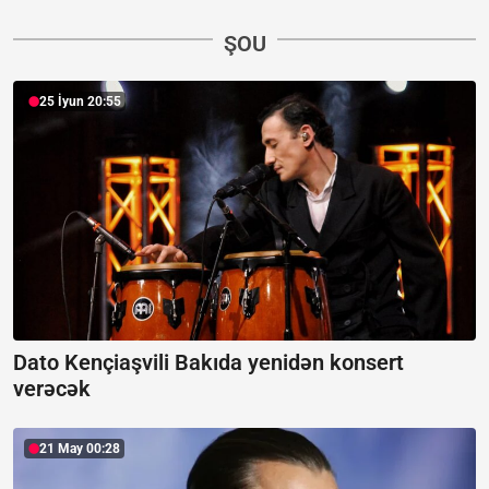
ŞOU
25 İyun 20:55
Dato Kençiaşvili Bakıda yenidən konsert
verəcək
21 May 00:28