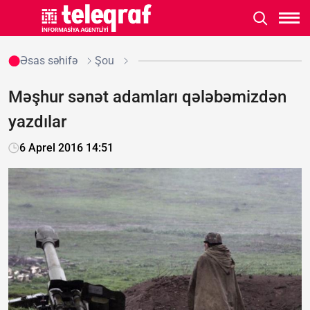
Əsas səhifə
Şou
Məşhur sənət adamları qələbəmizdən
yazdılar
6 Aprel 2016 14:51