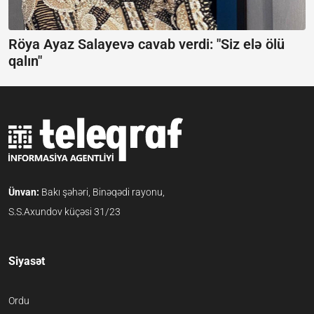
Röya Ayaz Salayevə cavab verdi:
"Siz elə ölü
qalın"
Ünvan:
Bakı şəhəri, Binəqədi rayonu,
S.S.Axundov küçəsi 31/23
Siyasət
Ordu