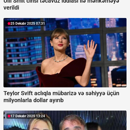
Uill Smit cinsi təcavüz iddiası ilə məhkəməyə
verildi
25 Dekabr 2025 07:31
Teylor Svift aclıqla mübarizə və səhiyyə üçün
milyonlarla dollar ayırıb
17 Dekabr 2025 13:24