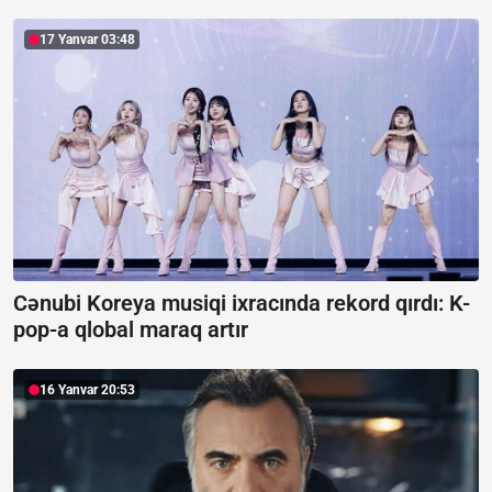
17 Yanvar 03:48
Cənubi Koreya musiqi ixracında rekord qırdı:
K-
pop-a qlobal maraq artır
16 Yanvar 20:53