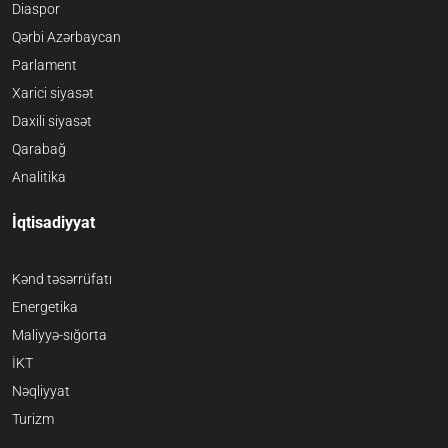
Diaspor
Qərbi Azərbaycan
Parlament
Xarici siyasət
Daxili siyasət
Qarabağ
Analitika
İqtisadiyyat
Kənd təsərrüfatı
Energetika
Maliyyə-sığorta
İKT
Nəqliyyat
Turizm