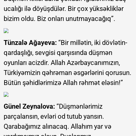
ucalığı ilə döyüşdülər. Bir çox yüksəkliklər
bizim oldu. Biz onları unutmayacağıq”.
Tünzalə Ağayeva:
“Bir millətin, iki dövlətin-
qardaşlığı, sevgisi qarşısında düşmən
oyunları acizdir. Allah Azərbaycanımızın,
Türkiyəmizin qəhrəman əsgərlərini qorusun.
Bütün şəhidlərimizə Allah rəhmət eləsin!”
Günel Zeynalova:
“Düşmənlərimiz
parçalansın, evləri od tutub yansın.
Qarabağımız alınacaq. Allahım yar və