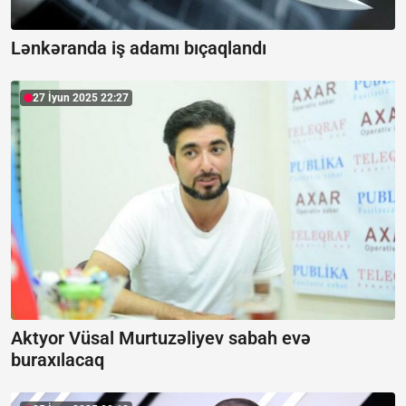
Lənkəranda iş adamı bıçaqlandı
27 İyun 2025 22:27
Aktyor Vüsal Murtuzəliyev sabah evə
buraxılacaq