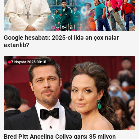
Google hesabatı:
2025-ci ildə ən çox nələr
axtarılıb?
7 Noyabr 2025 00:15
Bred Pitt Ancelina Coliyə qarşı 35 milyon