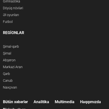
Gimnastika
Döyüş növləri
Əl oyunları
Futbol
REGİONLAR
Şimal-qərb
Şimal
Abşeron
Mərkəzi Aran
Qərb
Cənub
Naxçıvan
Bütün xəbərlər
Analitika
Multimedia
Haqqımızda