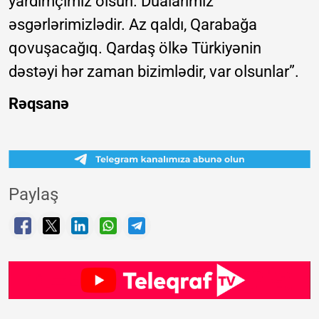
yardımçımız olsun. Dualarımız
əsgərlərimizlədir. Az qaldı, Qarabağa
qovuşacağıq. Qardaş ölkə Türkiyənin
dəstəyi hər zaman bizimlədir, var olsunlar”.
Rəqsanə
Paylaş