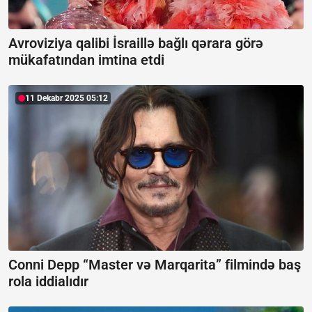
Avroviziya qalibi İsraillə bağlı qərara görə
mükafatından imtina etdi
11 Dekabr 2025 05:12
Conni Depp “Master və Marqarita” filmində baş
rola iddialıdır