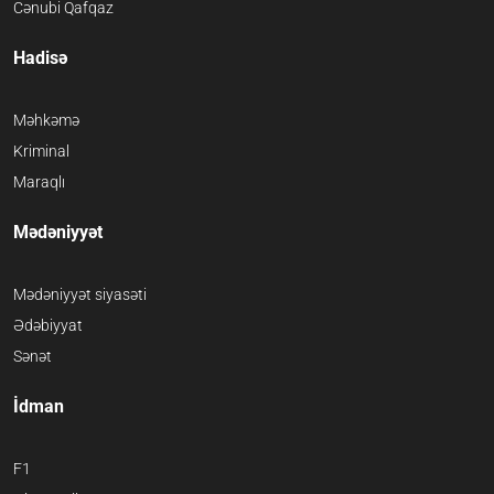
Cənubi Qafqaz
Hadisə
Məhkəmə
Kriminal
Maraqlı
Mədəniyyət
Mədəniyyət siyasəti
Ədəbiyyat
Sənət
İdman
F1