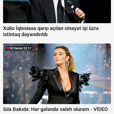
Xulio İqlesiasa qarşı açılan cinayət işi üzrə
istintaq dayandırılıb
18 Yanvar 22:17
Sıla Bakıda: Hər gələndə valeh oluram -
VİDEO