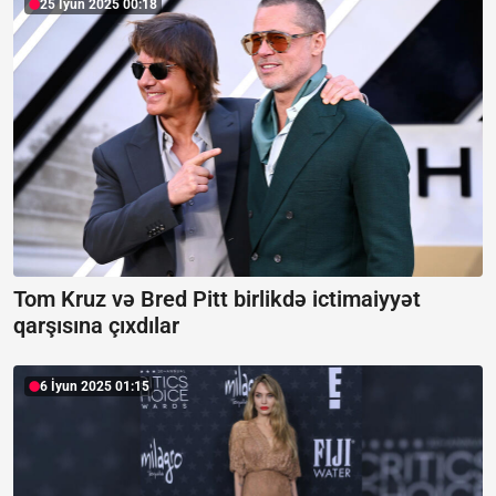
25 İyun 2025 00:18
Tom Kruz və Bred Pitt birlikdə ictimaiyyət
qarşısına çıxdılar
6 İyun 2025 01:15