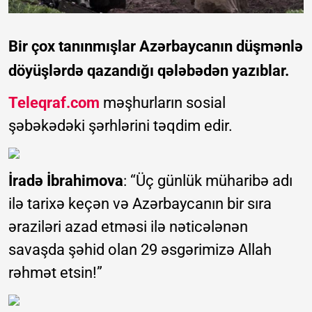
Bir çox tanınmışlar Azərbaycanın düşmənlə
döyüşlərdə qazandığı qələbədən yazıblar.
Teleqraf.com
məşhurların sosial
şəbəkədəki şərhlərini təqdim edir.
İradə İbrahimova
: “Üç günlük müharibə adı
ilə tarixə keçən və Azərbaycanın bir sıra
əraziləri azad etməsi ilə nəticələnən
savaşda şəhid olan 29 əsgərimizə Allah
rəhmət etsin!”