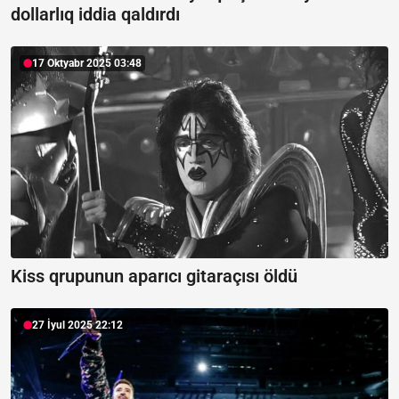
dollarlıq iddia qaldırdı
17 Oktyabr 2025 03:48
Kiss qrupunun aparıcı gitaraçısı öldü
27 İyul 2025 22:12