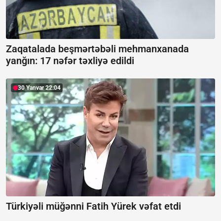
Zaqatalada beşmərtəbəli mehmanxanada
yanğın:
17 nəfər təxliyə edildi
30 Yanvar 22:04
Türkiyəli müğənni Fatih Yürek vəfat etdi