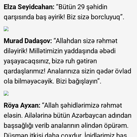
Elza Seyidcahan:
“Bütün 29 şəhidin
qarşısında baş əyirik! Biz sizə borcluyuq”.
Murad Dadaşov:
“Allahdan sizə rəhmət
diləyirik! Millətimizin yaddaşında əbədi
yaşayacaqsınız, bizə ruh gətirən
qardaşlarımız! Analarınıza sizin qədər övlad
ola bilməyəcəyik. Bizi bağışlayın”.
Röya Ayxan:
“Allah şəhidlərimizə rəhmət
eləsin. Ailələrinə bütün Azərbaycan adından
başsağlığı verib analarının əlindən öpürəm.
Düşmən itkisi daha çoxdur. İgidlərimiz baş