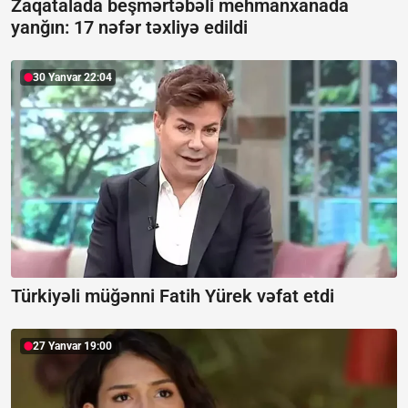
Zaqatalada beşmərtəbəli mehmanxanada
yanğın:
17 nəfər təxliyə edildi
30 Yanvar 22:04
Türkiyəli müğənni Fatih Yürek vəfat etdi
27 Yanvar 19:00