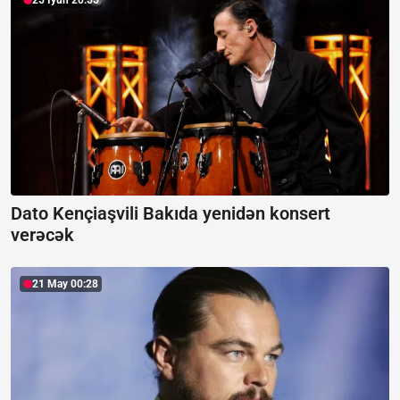
Dato Kençiaşvili Bakıda yenidən konsert
verəcək
21 May 00:28