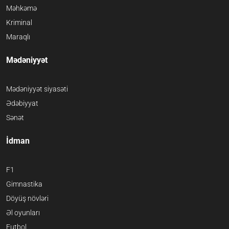
Məhkəmə
Kriminal
Maraqlı
Mədəniyyət
Mədəniyyət siyasəti
Ədəbiyyat
Sənət
İdman
F1
Gimnastika
Döyüş növləri
Əl oyunları
Futbol