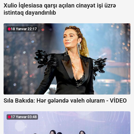
Xulio İqlesiasa qarşı açılan cinayət işi üzrə
istintaq dayandırılıb
18 Yanvar 22:17
Sıla Bakıda: Hər gələndə valeh oluram -
VİDEO
17 Yanvar 03:48