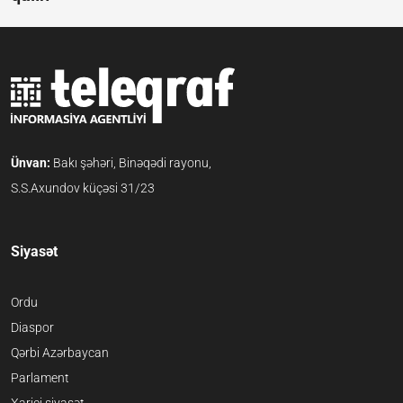
Ünvan:
Bakı şəhəri, Binəqədi rayonu,
S.S.Axundov küçəsi 31/23
Siyasət
Ordu
Diaspor
Qərbi Azərbaycan
Parlament