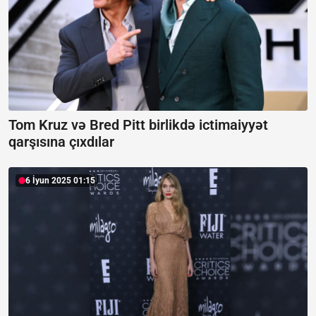
Tom Kruz və Bred Pitt birlikdə ictimaiyyət
qarşısına çıxdılar
6 İyun 2025 01:15