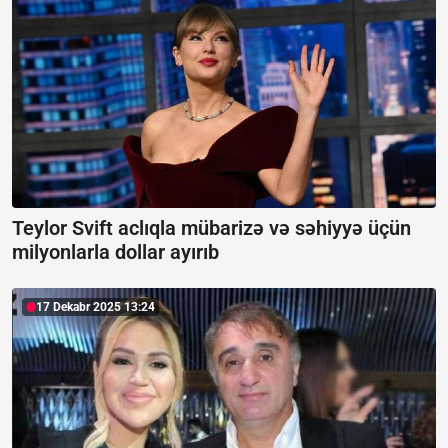
Teylor Svift aclıqla mübarizə və səhiyyə üçün
milyonlarla dollar ayırıb
17 Dekabr 2025 13:24