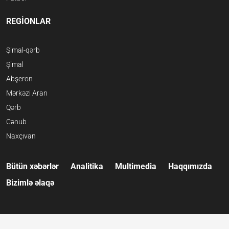
REGİONLAR
Şimal-qərb
Şimal
Abşeron
Mərkəzi Aran
Qərb
Cənub
Naxçıvan
Bütün xəbərlər
Analitika
Multimedia
Haqqımızda
Bizimlə əlaqə