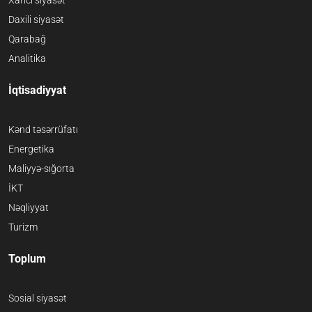
Xarici siyasət
Daxili siyasət
Qarabağ
Analitika
İqtisadiyyat
Kənd təsərrüfatı
Energetika
Maliyyə-sığorta
İKT
Nəqliyyat
Turizm
Toplum
Sosial siyasət