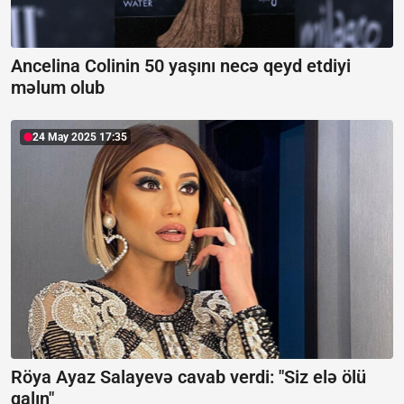
Ancelina Colinin 50 yaşını necə qeyd etdiyi
məlum olub
24 May 2025 17:35
Röya Ayaz Salayevə cavab verdi:
"Siz elə ölü
qalın"