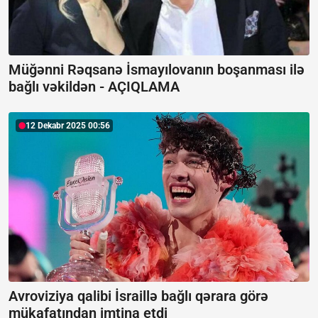
Müğənni Rəqsanə İsmayılovanın boşanması ilə
bağlı vəkildən -
AÇIQLAMA
12 Dekabr 2025 00:56
Avroviziya qalibi İsraillə bağlı qərara görə
mükafatından imtina etdi