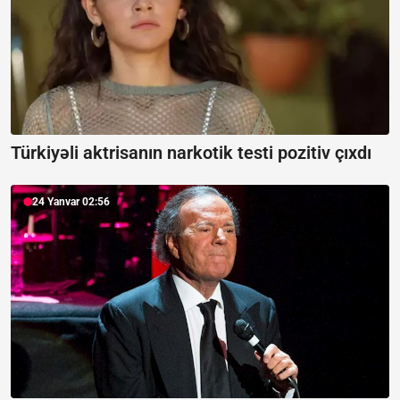
Türkiyəli aktrisanın narkotik testi pozitiv çıxdı
24 Yanvar 02:56