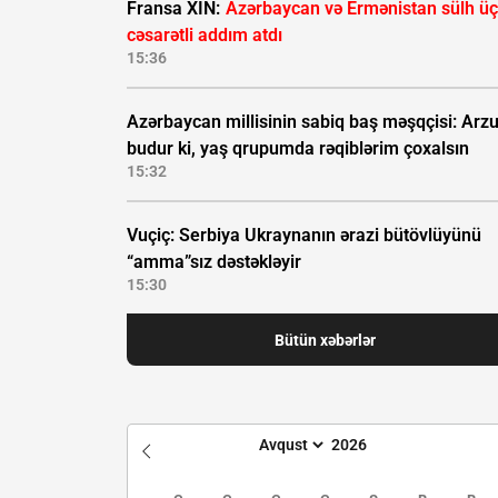
Fransa XİN:
Azərbaycan və Ermənistan sülh ü
cəsarətli addım atdı
15:36
Azərbaycan millisinin sabiq baş məşqçisi: Ar
budur ki, yaş qrupumda rəqiblərim çoxalsın
15:32
Vuçiç: Serbiya Ukraynanın ərazi bütövlüyünü
“amma”sız dəstəkləyir
15:30
Bütün xəbərlər