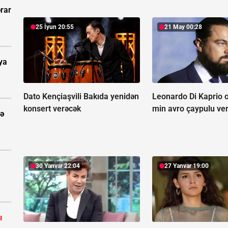
rar
25 İyun 20:55
21 May 00:28
ya
Dato Kençiaşvili Bakıda yenidən
Leonardo Di Kaprio o
konsert verəcək
min avro çaypulu ver
tə
30 Yanvar 22:04
27 Yanvar 19:00
ı