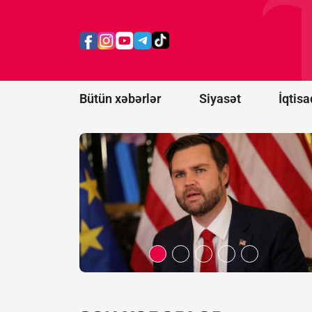
Vens İranla
danışıqlarda
irəliləyiş
olduğunu
açıqladı
Bütün xəbərlər
Siyasət
İqtisa