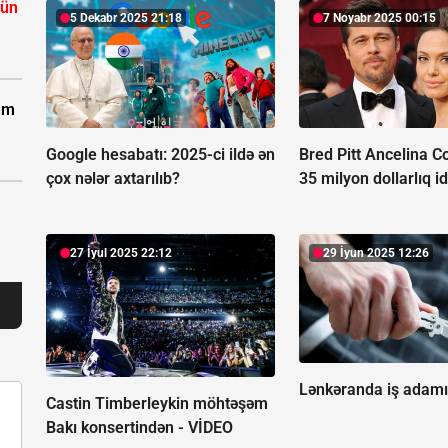
çün
5 Dekabr 2025 21:18
7 Noyabr 2025 00:15
zum
Google hesabatı:
2025-ci ildə ən
Bred Pitt Ancelina Co
çox nələr axtarılıb?
35 milyon dollarlıq id
27 İyul 2025 22:12
29 İyun 2025 12:26
Lənkəranda iş adamı
Castin Timberleykin möhtəşəm
Bakı konsertindən -
VİDEO