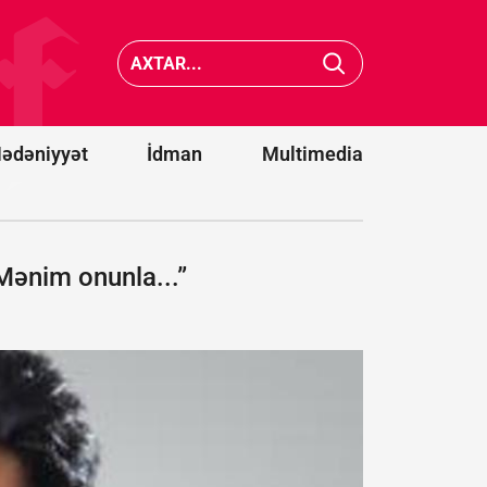
Türkiyə-
Pakistan
Pezeşkian:
Səudiyy
ABŞ ilə
Ərəbista
razılaşma
ittifaqın
pozuldu
qoşulma
ədəniyyət
İdman
Multimedia
“Mənim onunla...”