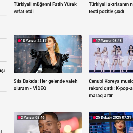
Türkiyəli müğənni Fatih Yürek
Türkiyəli aktrisanın 
vəfat etdi
testi pozitiv çıxdı
18 Yanvar 22:17
17 Yanvar 03:48
ışı
Sıla Bakıda: Hər gələndə valeh
Cənubi Koreya musiq
oluram -
VİDEO
rekord qırdı:
K-pop-a
maraq artır
2 Yanvar 08:46
25 Dekabr 2025 07:31
ı