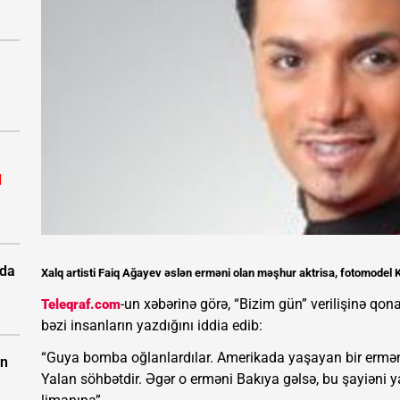
l
rda
Xalq artisti Faiq Ağayev əslən erməni olan məşhur aktrisa, fotomodel 
-un xəbərinə görə, “Bizim gün” verilişinə qo
Teleqraf.com
bəzi insanların yazdığını iddia edib:
“Guya bomba oğlanlardılar. Amerikada yaşayan bir ermə
ün
Yalan söhbətdir. Əgər o erməni Bakıya gəlsə, bu şayiən