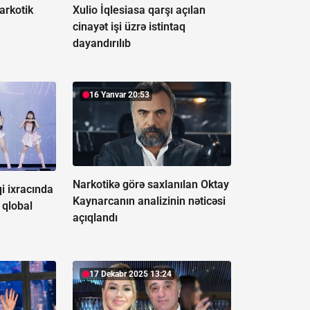
narkotik
Xulio İqlesiasa qarşı açılan
cinayət işi üzrə istintaq
dayandırılıb
16 Yanvar 20:53
Narkotikə görə saxlanılan Oktay
i ixracında
Kaynarcanın analizinin nəticəsi
 qlobal
açıqlandı
17 Dekabr 2025 13:24