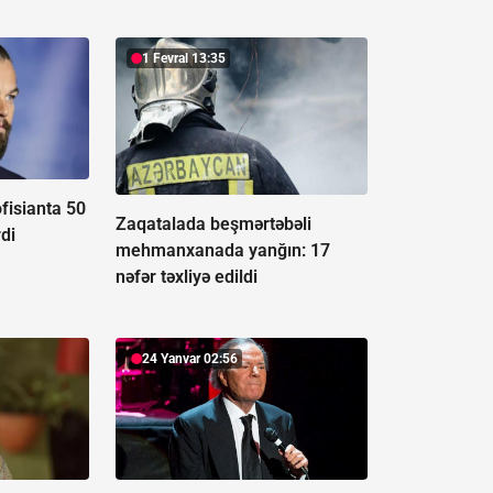
1 Fevral 13:35
fisianta 50
Zaqatalada beşmərtəbəli
di
mehmanxanada yanğın:
17
nəfər təxliyə edildi
24 Yanvar 02:56