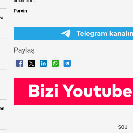
limanına”.
Pərvin
ya
Paylaş
-
dən
ŞOU