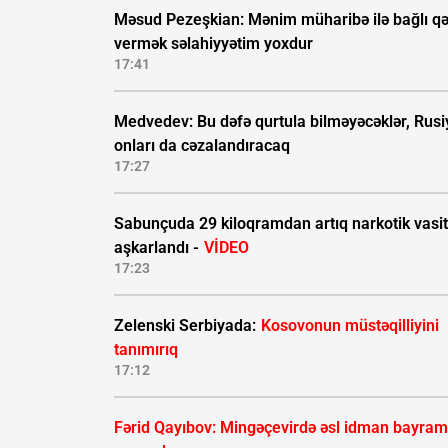
Məsud Pezeşkian: Mənim müharibə ilə bağlı qə
vermək səlahiyyətim yoxdur
17:41
Medvedev: Bu dəfə qurtula bilməyəcəklər, Rusi
onları da cəzalandıracaq
17:27
Sabunçuda 29 kiloqramdan artıq narkotik vasi
aşkarlandı -
VİDEO
17:23
Zelenski Serbiyada:
Kosovonun müstəqilliyini
tanımırıq
17:12
Fərid Qayıbov: Mingəçevirdə əsl idman bayram