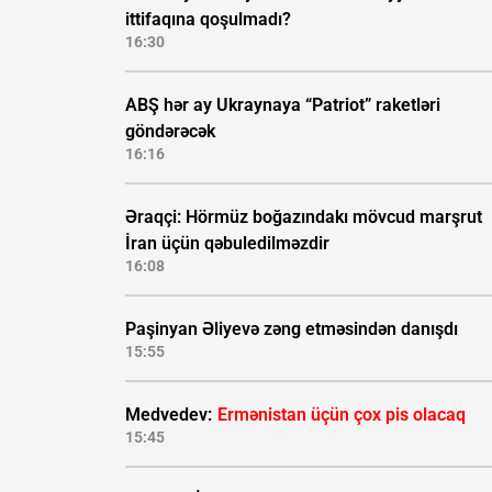
ittifaqına qoşulmadı?
16:30
ABŞ hər ay Ukraynaya “Patriot” raketləri
göndərəcək
16:16
Əraqçi: Hörmüz boğazındakı mövcud marşrut
İran üçün qəbuledilməzdir
16:08
Paşinyan Əliyevə zəng etməsindən danışdı
15:55
Medvedev:
Ermənistan üçün çox pis olacaq
15:45