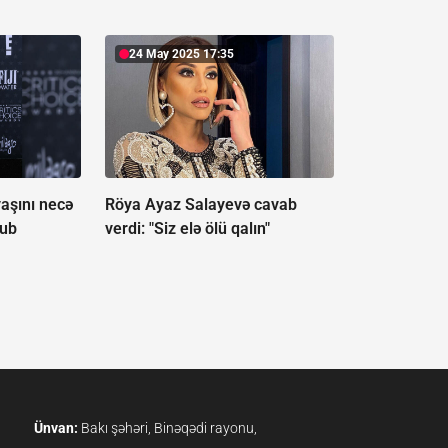
24 May 2025 17:35
yaşını necə
Röya Ayaz Salayevə cavab
lub
verdi:
"Siz elə ölü qalın"
Ünvan:
Bakı şəhəri, Binəqədi rayonu,