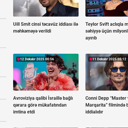
Uill Smit cinsi təcavüz iddiası ilə
Teylor Svift aclıqla 
məhkəməyə verildi
səhiyyə üçün milyonl
ayırıb
12 Dekabr 2025 00:56
11 Dekabr 2025 05:12
Avroviziya qalibi İsraillə bağlı
Conni Depp “Master 
qərara görə mükafatından
Marqarita” filmində 
imtina etdi
iddialıdır