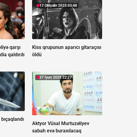
17 Oktyabr 2025 03:48
liyə qarşı
Kiss qrupunun aparıcı gitaraçısı
dia qaldırdı
öldü
27 İyun 2025 22:27
 bıçaqlandı
Aktyor Vüsal Murtuzəliyev
sabah evə buraxılacaq