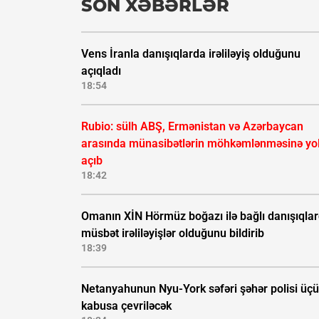
SON XƏBƏRLƏR
Vens İranla danışıqlarda irəliləyiş olduğunu
açıqladı
18:54
Rubio: sülh ABŞ, Ermənistan və Azərbaycan
arasında münasibətlərin möhkəmlənməsinə yo
açıb
18:42
Omanın XİN Hörmüz boğazı ilə bağlı danışıqla
müsbət irəliləyişlər olduğunu bildirib
18:39
Netanyahunun Nyu-York səfəri şəhər polisi üç
kabusa çevriləcək