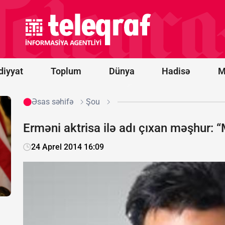
ki, bir
aya Bakı
ilə
razılaşın
-
Paşinyan
diyyat
Toplum
Dünya
Hadisə
M
Əsas səhifə
Şou
Erməni aktrisa ilə adı çıxan məşhur: 
24 Aprel 2014 16:09