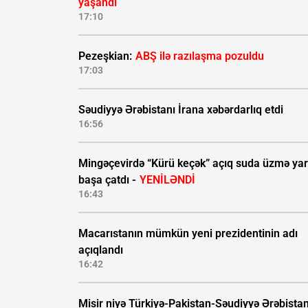
yaşandı
17:10
Pezeşkian:
ABŞ ilə razılaşma pozuldu
17:03
Səudiyyə Ərəbistanı İrana xəbərdarlıq etdi
16:56
Mingəçevirdə “Kürü keçək” açıq suda üzmə yar
başa çatdı -
YENİLƏNDİ
16:43
Macarıstanın mümkün yeni prezidentinin adı
açıqlandı
16:42
Misir niyə Türkiyə-Pakistan-Səudiyyə Ərəbistan