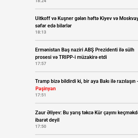
18:24
Uitkoff və Kuşner gələn həftə Kiyev və Moskva
səfər edə bilərlər
18:13
Ermənistan Baş naziri ABŞ Prezidenti ilə sülh
prosesi və TRIPP-i müzakirə etdi
17:57
Tramp bizə bildirdi ki, bir aya Bakı ilə razılaşın 
Paşinyan
17:51
Zaur Əliyev: Bu yarış təkcə Kür çayını keçmək
ibarət deyil
17:50