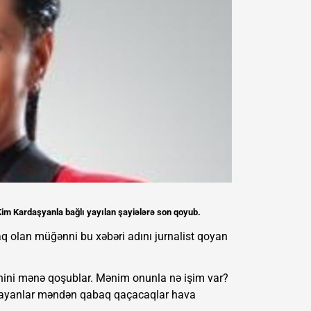
Kim Kardaşyanla bağlı yayılan şayiələrə son qoyub.
naq olan müğənni bu xəbəri adını jurnalist qoyan
nini mənə qoşublar. Mənim onunla nə işim var?
i yayanlar məndən qabaq qaçacaqlar hava