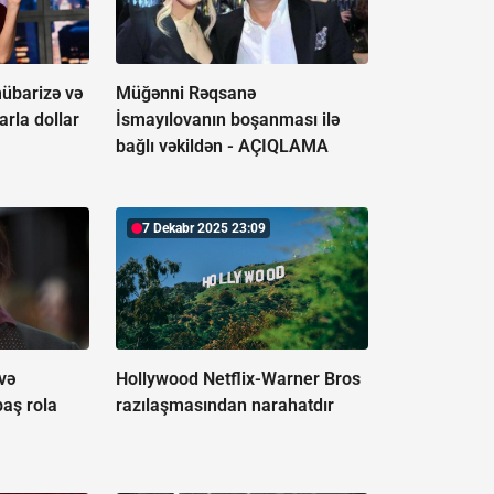
mübarizə və
Müğənni Rəqsanə
arla dollar
İsmayılovanın boşanması ilə
bağlı vəkildən -
AÇIQLAMA
7 Dekabr 2025 23:09
və
Hollywood Netflix-Warner Bros
baş rola
razılaşmasından narahatdır