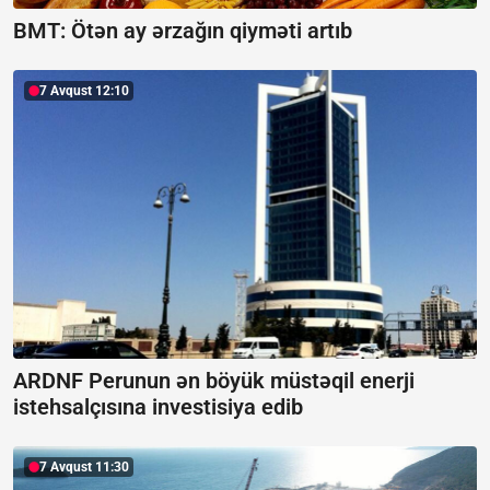
BMT: Ötən ay ərzağın qiyməti artıb
7 Avqust 12:10
ARDNF Perunun ən böyük müstəqil enerji
istehsalçısına investisiya edib
7 Avqust 11:30