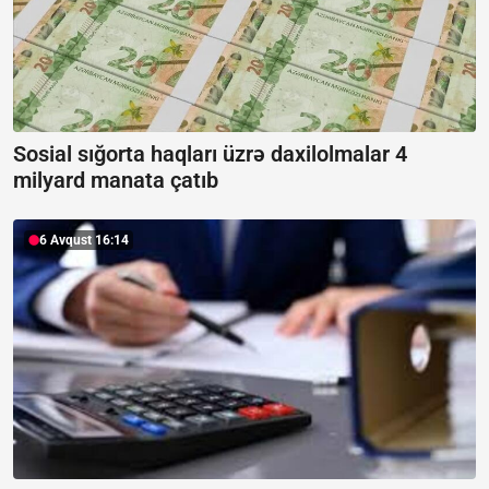
Sosial sığorta haqları üzrə daxilolmalar 4
milyard manata çatıb
6 Avqust 16:14