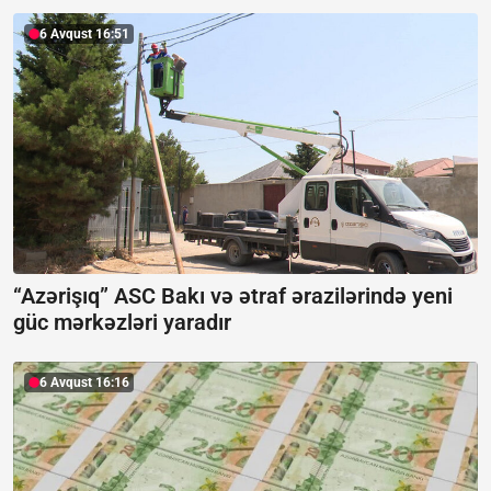
6 Avqust 16:51
“Azərişıq” ASC Bakı və ətraf ərazilərində yeni
güc mərkəzləri yaradır
6 Avqust 16:16