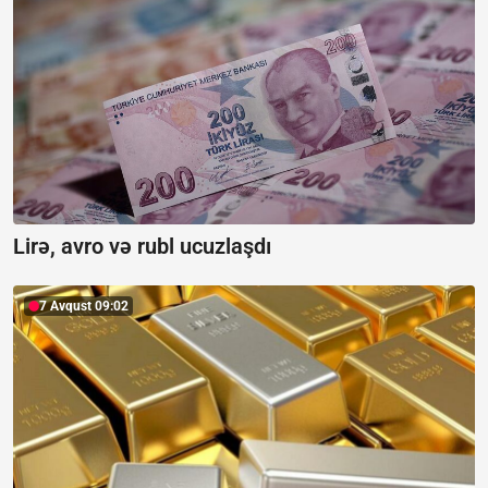
Lirə, avro və rubl ucuzlaşdı
7 Avqust 09:02