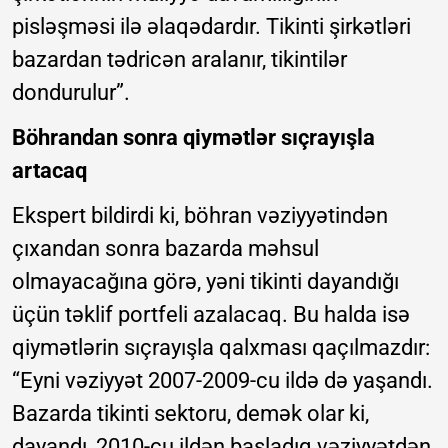
pisləşməsi ilə əlaqədardır. Tikinti şirkətləri
bazardan tədricən aralanır, tikintilər
dondurulur”.
Böhrandan sonra qiymətlər sıçrayışla
artacaq
Ekspert bildirdi ki, böhran vəziyyətindən
çıxandan sonra bazarda məhsul
olmayacağına görə, yəni tikinti dayandığı
üçün təklif portfeli azalacaq. Bu halda isə
qiymətlərin sıçrayışla qalxması qaçılmazdır:
“Eyni vəziyyət 2007-2009-cu ildə də yaşandı.
Bazarda tikinti sektoru, demək olar ki,
dayandı, 2010-cu ildən başladıq vəziyyətdən