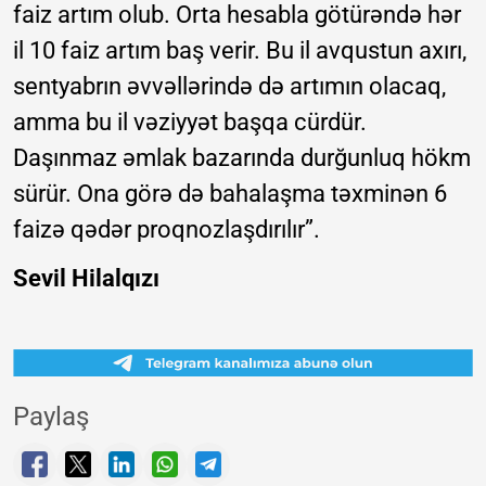
faiz artım olub. Orta hesabla götürəndə hər
il 10 faiz artım baş verir. Bu il avqustun axırı,
sentyabrın əvvəllərində də artımın olacaq,
amma bu il vəziyyət başqa cürdür.
Daşınmaz əmlak bazarında durğunluq hökm
sürür. Ona görə də bahalaşma təxminən 6
faizə qədər proqnozlaşdırılır”.
Sevil Hilalqızı
Paylaş