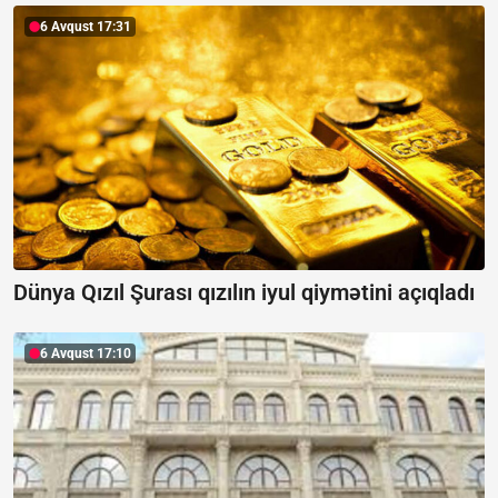
6 Avqust 17:31
Dünya Qızıl Şurası qızılın iyul qiymətini açıqladı
6 Avqust 17:10