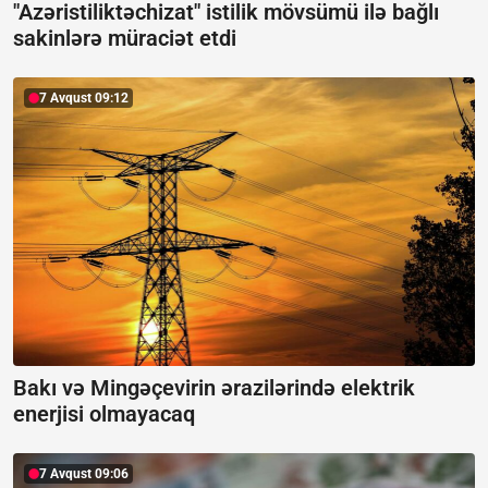
"Azəristiliktəchizat" istilik mövsümü ilə bağlı
sakinlərə müraciət etdi
7 Avqust 09:12
Bakı və Mingəçevirin ərazilərində elektrik
enerjisi olmayacaq
7 Avqust 09:06