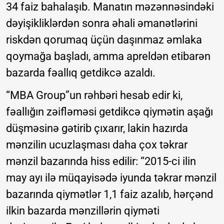
34 faiz bahalaşıb. Manatın məzənnəsindəki
dəyişikliklərdən sonra əhali əmanətlərini
riskdən qorumaq üçün daşınmaz əmlaka
qoymağa başladı, amma apreldən etibarən
bazarda fəallıq getdikcə azaldı.
“MBA Group”un rəhbəri hesab edir ki,
fəallığın zəifləməsi getdikcə qiymətin aşağı
düşməsinə gətirib çıxarır, lakin hazırda
mənzilin ucuzlaşması daha çox təkrar
mənzil bazarında hiss edilir: “2015-ci ilin
may ayı ilə müqayisədə iyunda təkrar mənzil
bazarında qiymətlər 1,1 faiz azalıb, hərçənd
ilkin bazarda mənzillərin qiyməti