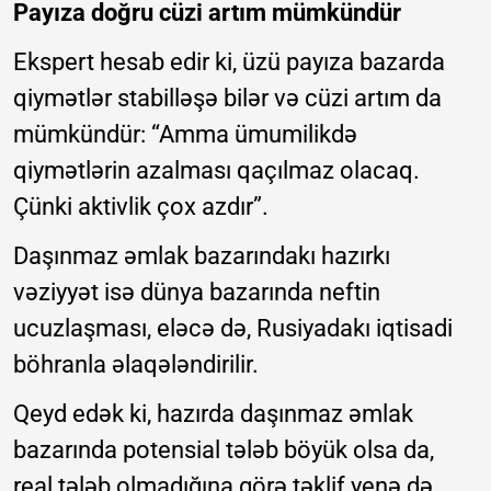
Payıza doğru cüzi artım mümkündür
Ekspert hesab edir ki, üzü payıza bazarda
qiymətlər stabilləşə bilər və cüzi artım da
mümkündür: “Amma ümumilikdə
qiymətlərin azalması qaçılmaz olacaq.
Çünki aktivlik çox azdır”.
Daşınmaz əmlak bazarındakı hazırkı
vəziyyət isə dünya bazarında neftin
ucuzlaşması, eləcə də, Rusiyadakı iqtisadi
böhranla əlaqələndirilir.
Qeyd edək ki, hazırda daşınmaz əmlak
bazarında potensial tələb böyük olsa da,
real tələb olmadığına görə təklif yenə də