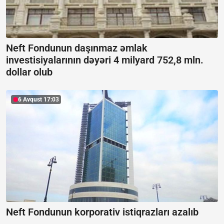
Neft Fondunun daşınmaz əmlak
investisiyalarının dəyəri 4 milyard 752,8 mln.
dollar olub
6 Avqust 17:03
Neft Fondunun korporativ istiqrazları azalıb