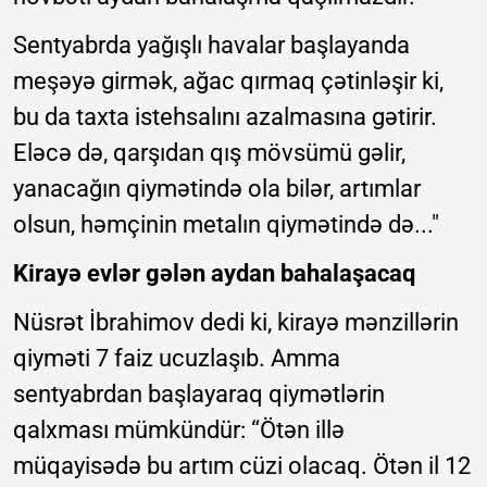
Sentyabrda yağışlı havalar başlayanda
meşəyə girmək, ağac qırmaq çətinləşir ki,
bu da taxta istehsalını azalmasına gətirir.
Eləcə də, qarşıdan qış mövsümü gəlir,
yanacağın qiymətində ola bilər, artımlar
olsun, həmçinin metalın qiymətində də..."
Kirayə evlər gələn aydan bahalaşacaq
Nüsrət İbrahimov dedi ki, kirayə mənzillərin
qiyməti 7 faiz ucuzlaşıb. Amma
sentyabrdan başlayaraq qiymətlərin
qalxması mümkündür: “Ötən illə
müqayisədə bu artım cüzi olacaq. Ötən il 12