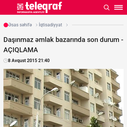
Əsas səhifə
İqtisadiyyat
Daşınmaz əmlak bazarında son durum -
AÇIQLAMA
8 Avqust 2015 21:40