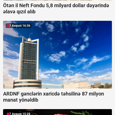
Ötən il Neft Fondu 5,8 milyard dollar dəyərində
əlavə qızıl alıb
7 Avqust 16:36
ARDNF gənclərin xaricdə təhsilinə 87 milyon
manat yönəldib
7 Avqust 15:28