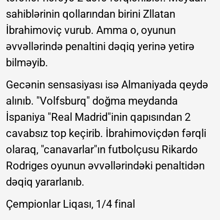
sahiblərinin qollarından birini Zllatan
İbrahimoviç vurub. Amma o, oyunun
əvvəllərində penaltini dəqiq yerinə yetirə
bilməyib.
Gecənin sensasiyası isə Almaniyada qeydə
alınıb. "Volfsburq" doğma meydanda
İspaniya "Real Madrid"inin qapısından 2
cavabsız top keçirib. İbrahimoviçdən fərqli
olaraq, "canavarlar"ın futbolçusu Rikardo
Rodriges oyunun əvvəllərindəki penaltidən
dəqiq yararlanıb.
Çempionlar Liqası, 1/4 final