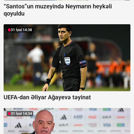
“Santos”un muzeyində Neymarın heykəli
qoyuldu
31 İyul 14:38
UEFA-dan Əliyar Ağayevə təyinat
31 İyul 14:34