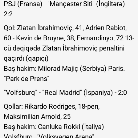
PSJ (Fransa) - "Mançester Siti" (İngiltərə) -
2:2
Qol: Zlatan İbrahimoviç, 41, Adrien Rabiot,
60 - Kevin de Bruyne, 38, Fernandinyo, 72 13-
cü dəqiqədə Zlatan İbrahimoviç penaltini
qaçırdı (qapıçı)
Baş hakim: Milorad Majiç (Serbiya) Paris.
"Park de Prens"
"Volfsburq" - "Real Madrid" (İspaniya) - 2:0
Qollar: Rikardo Rodriges, 18-pen,
Maksimilian Arnold, 25
Baş hakim: Canluka Rokki (İtaliya)
Volsfburq. "Volksvagen Arena"