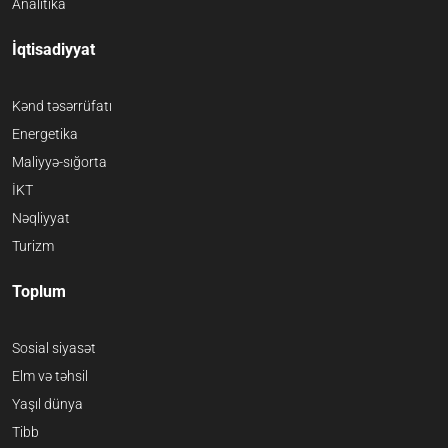
Analitika
İqtisadiyyat
Kənd təsərrüfatı
Energetika
Maliyyə-sığorta
İKT
Nəqliyyat
Turizm
Toplum
Sosial siyasət
Elm və təhsil
Yaşıl dünya
Tibb