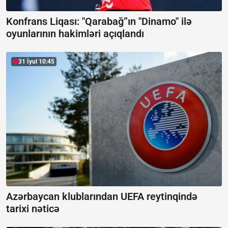
Konfrans Liqası: "Qarabağ”ın "Dinamo" ilə
oyunlarının hakimləri açıqlandı
31 İyul 10:45
Azərbaycan klublarından UEFA reytinqində
tarixi nəticə