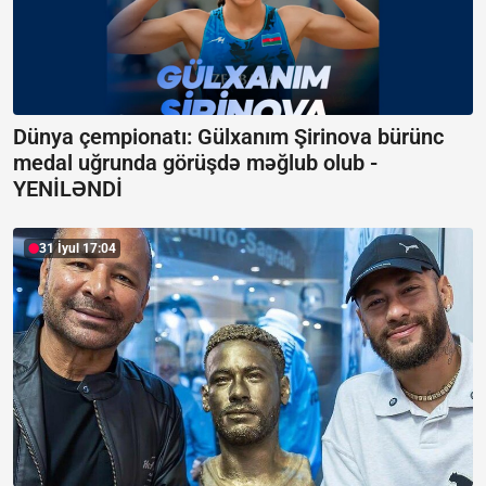
Dünya çempionatı: Gülxanım Şirinova bürünc
medal uğrunda görüşdə məğlub olub -
YENİLƏNDİ
31 İyul 17:04