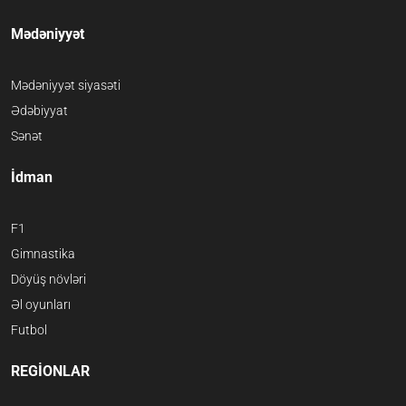
Mədəniyyət
Mədəniyyət siyasəti
Ədəbiyyat
Sənət
İdman
F1
Gimnastika
Döyüş növləri
Əl oyunları
Futbol
REGİONLAR