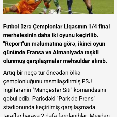
Futbol üzrə Çempionlar Liqasının 1/4 final
mərhələsinin daha iki oyunu keçirilib.
"Report"un məlumatına görə, ikinci oyun
günündə Fransa və Almaniyada təşkil
olunmuş qarşılaşmalar məhsuldar alınıb.
Artıq bir neçə tur öncədən ölkə
çempionluğunu rəsmiləşdirmiş PSJ
İngiltərənin "Mançester Siti" komandasını
qəbul edib. Parisdəki "Park de Prens"
stadionunda keçirilmiş qarşılaşmada
tərəflər hərəyə 2 dəfə fərqləniblər. Meydan