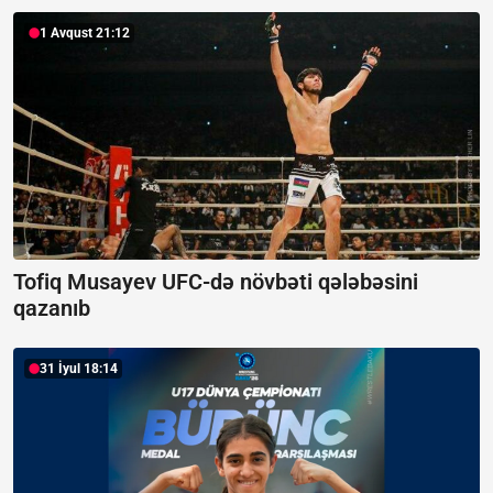
1 Avqust 21:12
Tofiq Musayev UFC-də növbəti qələbəsini
qazanıb
31 İyul 18:14