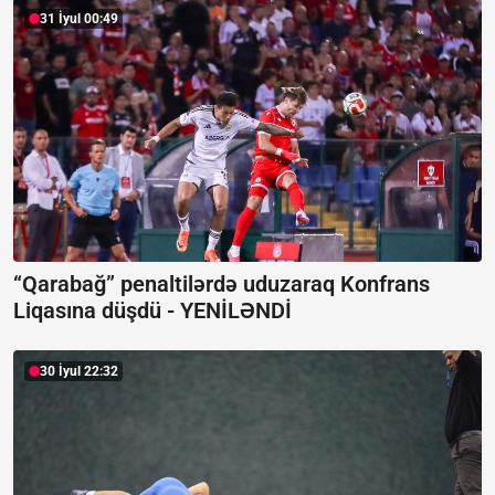
31 İyul 00:49
“Qarabağ” penaltilərdə uduzaraq Konfrans
Liqasına düşdü -
YENİLƏNDİ
30 İyul 22:32