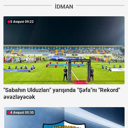
İDMAN
5 Avqust 09:22
"Sabahın Ulduzları" yarışında "Şəfa"nı "Rekord"
əvəzləyəcək
4 Avqust 00:30