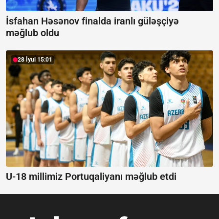
İsfahan Həsənov finalda iranlı güləşçiyə
məğlub oldu
28 İyul 15:01
U-18 millimiz Portuqaliyanı məğlub etdi