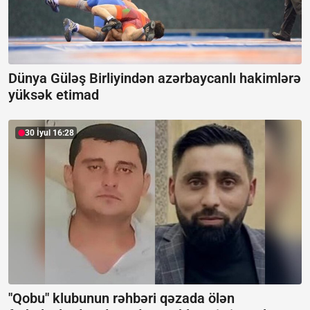
Dünya Güləş Birliyindən azərbaycanlı hakimlərə
yüksək etimad
30 İyul 16:28
"Qobu" klubunun rəhbəri qəzada ölən