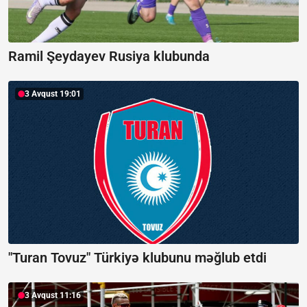
Ramil Şeydayev Rusiya klubunda
3 Avqust 19:01
"Turan Tovuz" Türkiyə klubunu məğlub etdi
3 Avqust 11:16