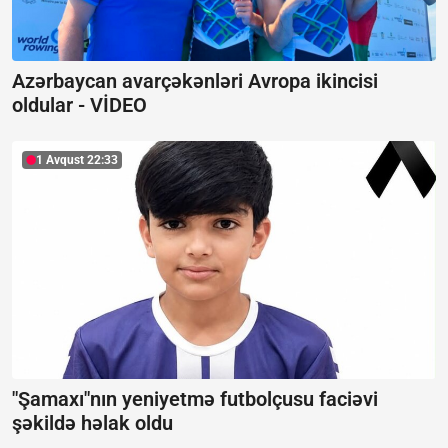
Azərbaycan avarçəkənləri Avropa ikincisi
oldular -
VİDEO
1 Avqust 22:33
"Şamaxı"nın yeniyetmə futbolçusu faciəvi
şəkildə həlak oldu