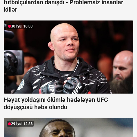
futbolçulardan danışdı -
Problemsiz insanlar
idilər
30 İyul 10:03
Həyat yoldaşını ölümlə hədələyən UFC
döyüşçüsü həbs olundu
29 İyul 12:38