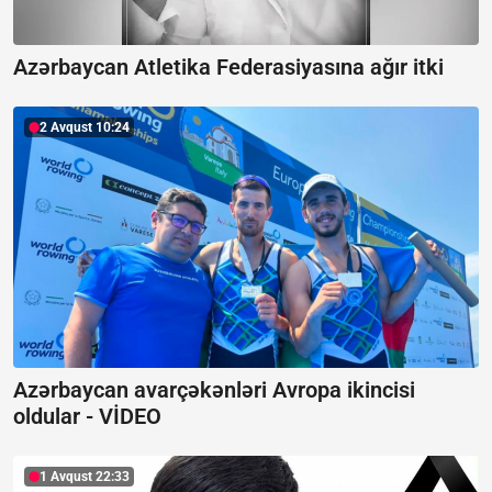
Azərbaycan Atletika Federasiyasına ağır itki
2 Avqust 10:24
Azərbaycan avarçəkənləri Avropa ikincisi
oldular -
VİDEO
1 Avqust 22:33