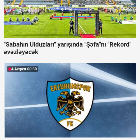
"Sabahın Ulduzları" yarışında "Şəfa"nı "Rekord"
əvəzləyəcək
4 Avqust 00:30