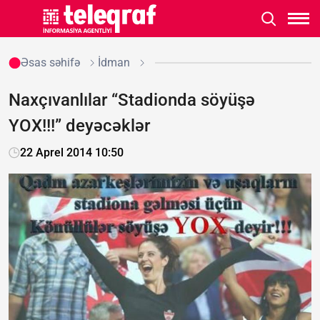
Əsas səhifə
İdman
Naxçıvanlılar “Stadionda söyüşə
YOX!!!” deyəcəklər
22 Aprel 2014 10:50