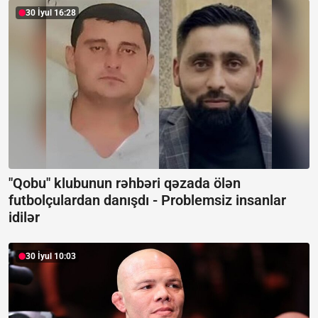
30 İyul 16:28
"Qobu" klubunun rəhbəri qəzada ölən
futbolçulardan danışdı -
Problemsiz insanlar
idilər
30 İyul 10:03