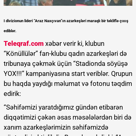
I divizionun lideri “Araz Naxçıvan”ın azarkeşləri maraqlı bir təkliflə çıxış
ediblər.
Teleqraf.com
xəbər verir ki, klubun
“Könüllülər” fan-klubu qadın azarkeşləri də
tribunaya çəkmək üçün “Stadionda söyüşə
YOX!!!” kampaniyasına start veriblər. Qrupun
bu haqda yaydığı məlumat və fotonu təqdim
edirik:
“Səhifəmizi yaratdığımız gündən etibarən
diqqətimizi çəkən əsas məsələlərdən biri də
xanım azarkeşlərimizin səhifəmizdə