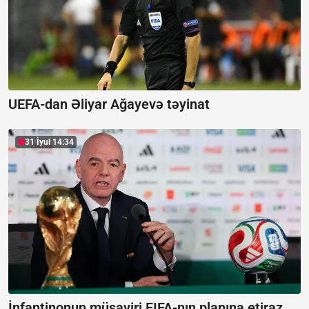
UEFA-dan Əliyar Ağayevə təyinat
31 İyul 14:34
İnfantinonun müşaviri FIFA-nın planına etiraz