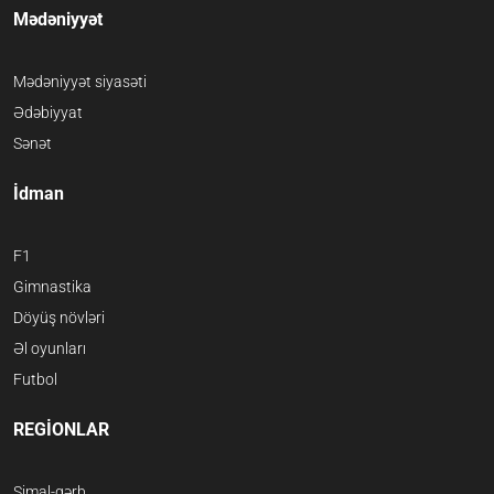
Mədəniyyət
Mədəniyyət siyasəti
Ədəbiyyat
Sənət
İdman
F1
Gimnastika
Döyüş növləri
Əl oyunları
Futbol
REGİONLAR
Şimal-qərb