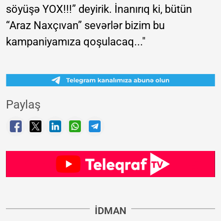
söyüşə YOX!!!” deyirik. İnanırıq ki, bütün
“Araz Naxçıvan” sevərlər bizim bu
kampaniyamıza qoşulacaq..."
Paylaş
İDMAN