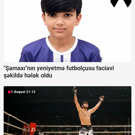
"Şamaxı"nın yeniyetmə futbolçusu faciəvi
şəkildə həlak oldu
1 Avqust 21:12