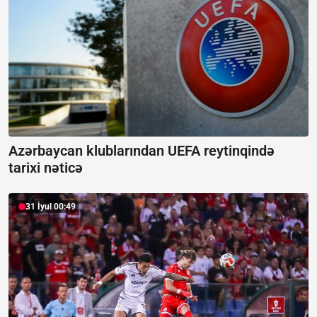
Azərbaycan klublarından UEFA reytinqində
tarixi nəticə
31 İyul 00:49