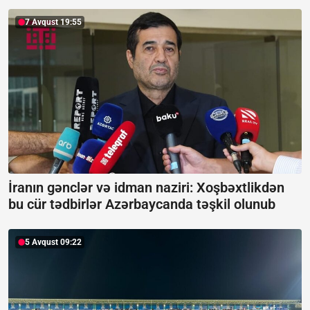
7 Avqust 19:55
İranın gənclər və idman naziri: Xoşbəxtlikdən
bu cür tədbirlər Azərbaycanda təşkil olunub
5 Avqust 09:22