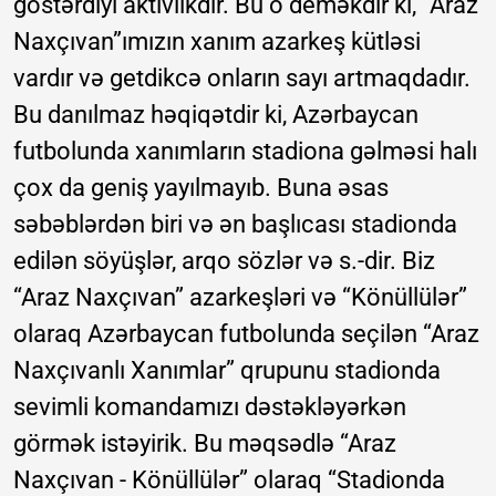
göstərdiyi aktivlikdir. Bu o deməkdir ki, “Araz
Naxçıvan”ımızın xanım azarkeş kütləsi
vardır və getdikcə onların sayı artmaqdadır.
Bu danılmaz həqiqətdir ki, Azərbaycan
futbolunda xanımların stadiona gəlməsi halı
çox da geniş yayılmayıb. Buna əsas
səbəblərdən biri və ən başlıcası stadionda
edilən söyüşlər, arqo sözlər və s.-dir. Biz
“Araz Naxçıvan” azarkeşləri və “Könüllülər”
olaraq Azərbaycan futbolunda seçilən “Araz
Naxçıvanlı Xanımlar” qrupunu stadionda
sevimli komandamızı dəstəkləyərkən
görmək istəyirik. Bu məqsədlə “Araz
Naxçıvan - Könüllülər” olaraq “Stadionda