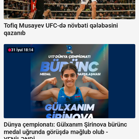
Tofiq Musayev UFC-də növbəti qələbəsini
qazanıb
31 İyul 18:14
Dünya çempionatı: Gülxanım Şirinova bürünc
medal uğrunda görüşdə məğlub olub -