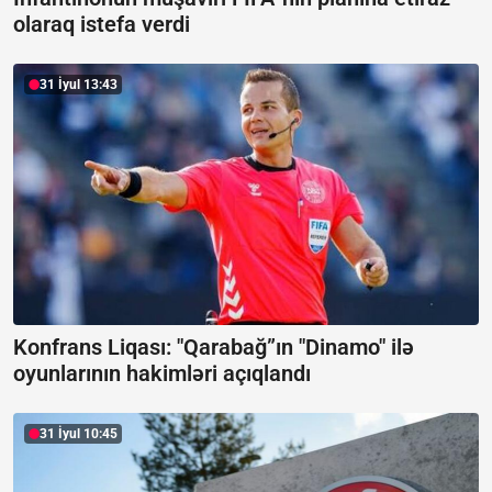
olaraq istefa verdi
31 İyul 13:43
Konfrans Liqası: "Qarabağ”ın "Dinamo" ilə
oyunlarının hakimləri açıqlandı
31 İyul 10:45