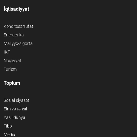
İqtisadiyyat
Kənd təsərrüfatı
Energetika
Maliyyə-sığorta
İKT
Nəqliyyat
Turizm
Toplum
Sosial siyasət
Elm və təhsil
Yaşıl dünya
Tibb
Media