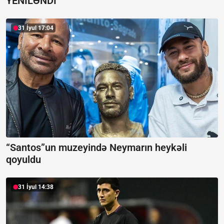
YENİLƏNDİ
31 İyul 17:04
“Santos”un muzeyində Neymarın heykəli
qoyuldu
31 İyul 14:38