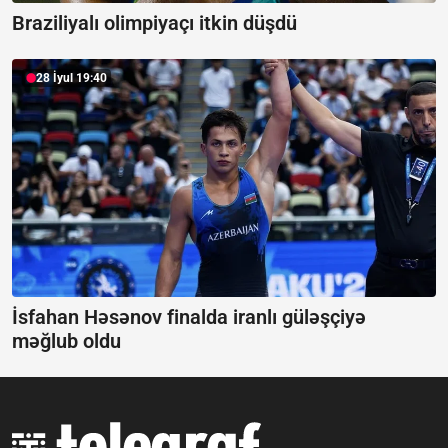
Braziliyalı olimpiyaçı itkin düşdü
28 İyul 19:40
İsfahan Həsənov finalda iranlı güləşçiyə
məğlub oldu