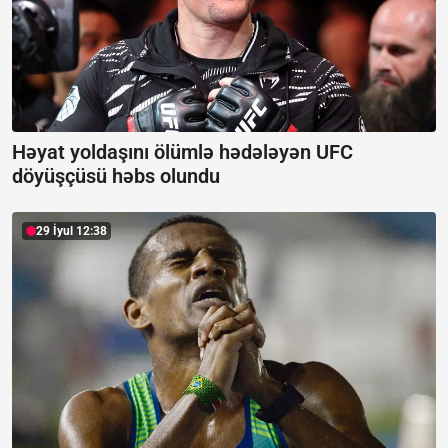
Həyat yoldaşını ölümlə hədələyən UFC
döyüşçüsü həbs olundu
29 İyul 12:38