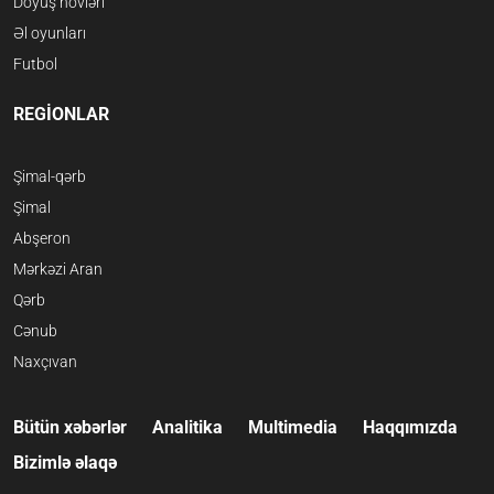
Döyüş növləri
Əl oyunları
Futbol
REGİONLAR
Şimal-qərb
Şimal
Abşeron
Mərkəzi Aran
Qərb
Cənub
Naxçıvan
Bütün xəbərlər
Analitika
Multimedia
Haqqımızda
Bizimlə əlaqə