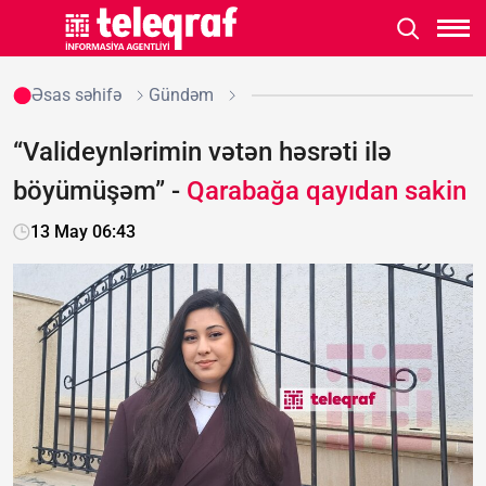
Əsas səhifə
Gündəm
“Valideynlərimin vətən həsrəti ilə
böyümüşəm” -
Qarabağa qayıdan sakin
13 May 06:43