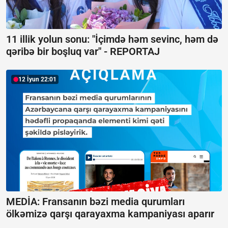
11 illik yolun sonu: "İçimdə həm sevinc, həm də
qəribə bir boşluq var" -
REPORTAJ
12 İyun 22:01
MEDİA: Fransanın bəzi media qurumları
ölkəmizə qarşı qarayaxma kampaniyası aparır