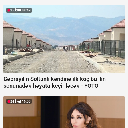
25 İyul 08:49
Cəbrayılın Soltanlı kəndinə ilk köç bu ilin
sonunadək həyata keçiriləcək -
FOTO
24 İyul 16:53