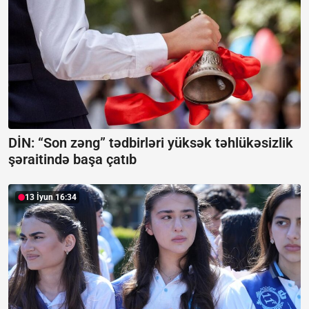
DİN: “Son zəng” tədbirləri yüksək təhlükəsizlik
şəraitində başa çatıb
13 İyun 16:34