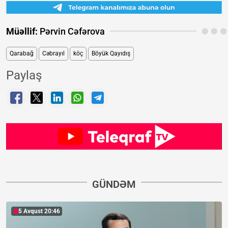
Müəllif:
Pərvin Cəfərova
Qarabağ
Cəbrayıl
köç
Böyük Qayıdış
Paylaş
GÜNDƏM
5 Avqust 20:46