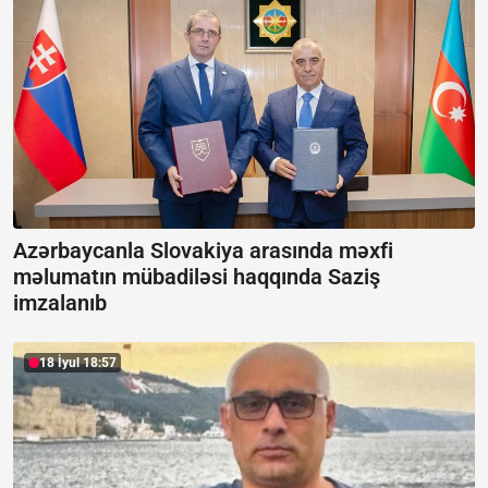
Azərbaycanla Slovakiya arasında məxfi
məlumatın mübadiləsi haqqında Saziş
imzalanıb
18 İyul 18:57