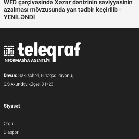
WED çərçivəsində Xəzər dənizinin səviyyəsinin
azalması mövzusunda yan tədbir keçirilib -
YENİLƏNDİ
Ünvan:
Bakı şəhəri, Binəqədi rayonu,
S.S.Axundov küçəsi 31/23
Siyasət
Ordu
Diaspor