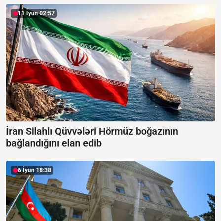
11 İyun 02:57
İran Silahlı Qüvvələri Hörmüz boğazının
bağlandığını elan edib
6 İyun 18:38