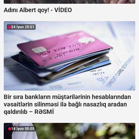
Adını Albert qoy! -
VİDEO
24 İyun 20:51
Bir sıra bankların müştərilərinin hesablarından
vəsaitlərin silinməsi ilə bağlı nasazlıq aradan
qaldırılıb –
RƏSMİ
14 İyun 00:05