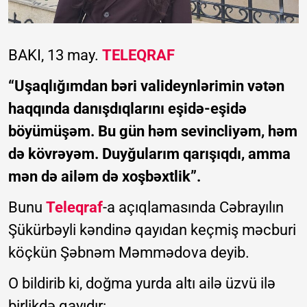
BAKI, 13 may.
TELEQRAF
“Uşaqlığımdan bəri valideynlərimin vətən
haqqında danışdıqlarını eşidə-eşidə
böyümüşəm. Bu gün həm sevincliyəm, həm
də kövrəyəm. Duyğularım qarışıqdı, amma
mən də ailəm də xoşbəxtlik”.
Bunu
Teleqraf
-a açıqlamasında Cəbrayılın
Şükürbəyli kəndinə qayıdan keçmiş məcburi
köçkün Şəbnəm Məmmədova deyib.
O bildirib ki, doğma yurda altı ailə üzvü ilə
birlikdə qayıdır: