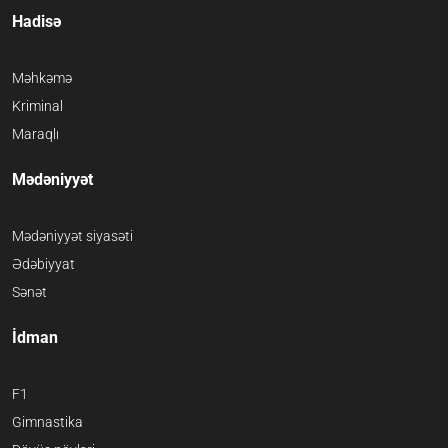
Hadisə
Məhkəmə
Kriminal
Maraqlı
Mədəniyyət
Mədəniyyət siyasəti
Ədəbiyyat
Sənət
İdman
F1
Gimnastika