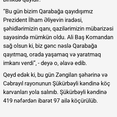
“Bu gün bizim Qarabağa qayıdışımız
Prezident İlham Əliyevin iradəsi,
şəhidlərimizin qanı, qazilərimizin mübarizəsi
sayəsində mümkün oldu. Ali Baş Komandan
sağ olsun ki, biz gənc nəslə Qarabağa
qayıtmaq, orada yaşamaq və yaratmaq
imkanı verdi”, - deyə o, əlavə edib.
Qeyd edək ki, bu gün Zəngilan şəhərinə və
Cəbrayıl rayonunun Şükürbəyli kəndinə köç
karvanları yola salınıb. Şükürbəyli kəndinə
419 nəfərdən ibarət 97 ailə köçürülüb.