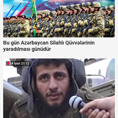
Bu gün Azərbaycan Silahlı Qüvvələrinin
yaradılması günüdür
24 İyun 21:12