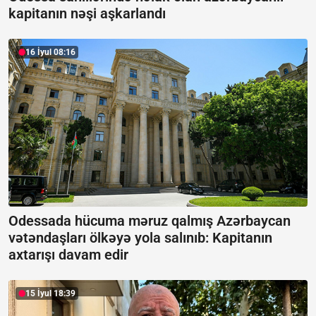
kapitanın nəşi aşkarlandı
16 İyul 08:16
Odessada hücuma məruz qalmış Azərbaycan
vətəndaşları ölkəyə yola salınıb:
Kapitanın
axtarışı davam edir
15 İyul 18:39