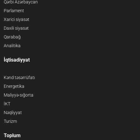
Qərbi Azərbaycan
Parlament
Xarici siyasət
Daxili siyasət
Qarabağ
Analitika
İqtisadiyyat
Kənd təsərrüfatı
Energetika
Maliyyə-sığorta
İKT
Nəqliyyat
Turizm
Toplum