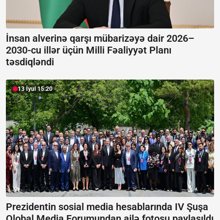
İnsan alverinə qarşı mübarizəyə dair 2026–
2030-cu illər üçün Milli Fəaliyyət Planı
təsdiqləndi
13 İyul 15:20
Prezidentin sosial media hesablarında IV Şuşa
Qlobal Media Forumundan ailə fotosu paylaşıldı