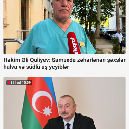
Həkim Əli Quliyev: Samuxda zəhərlənən şəxslər
halva və südlü aş yeyiblər
15 İyul 15:59