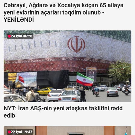
Cəbrayıl, Ağdərə və Xocalıya köçən 65 ailəyə
yeni evlərinin açarları təqdim olunub -
YENİLƏNDİ
24 İyul 06:28
NYT: İran ABŞ-nin yeni atəşkəs təklifini rədd
edib
22 İyul 19:43