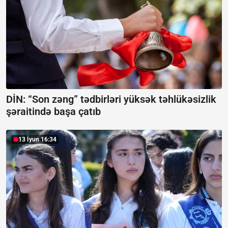
DİN: “Son zəng” tədbirləri yüksək təhlükəsizlik
şəraitində başa çatıb
13 İyun 16:34