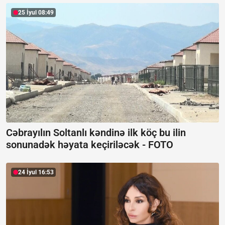
25 İyul 08:49
Cəbrayılın Soltanlı kəndinə ilk köç bu ilin
sonunadək həyata keçiriləcək -
FOTO
24 İyul 16:53