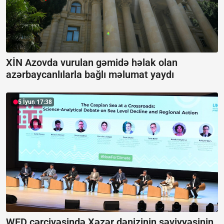
XİN Azovda vurulan gəmidə həlak olan
azərbaycanlılarla bağlı məlumat yaydı
5 İyun 17:38
WED çərçivəsində Xəzər dənizinin səviyyəsinin