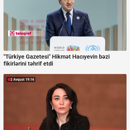
"Türkiye Gazetesi" Hikmət Hacıyevin bəzi
fikirlərini təhrif etdi
2 Avqust 19:16