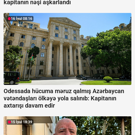
kapitanın nəşi aşkarlandı
16 İyul 08:16
Odessada hücuma məruz qalmış Azərbaycan
vətəndaşları ölkəyə yola salınıb:
Kapitanın
axtarışı davam edir
15 İyul 18:39