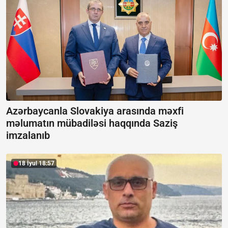
Azərbaycanla Slovakiya arasında məxfi
məlumatın mübadiləsi haqqında Saziş
imzalanıb
18 İyul 18:57