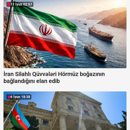
11 İyun 02:57
İran Silahlı Qüvvələri Hörmüz boğazının
bağlandığını elan edib
6 İyun 18:38