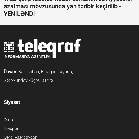
azalması mövzusunda yan tədbir keçirilib -
YENİLƏNDİ
Ünvan:
Bakı şəhəri, Binəqədi rayonu,
S.S.Axundov küçəsi 31/23
Siyasət
Ordu
Diaspor
Qərbi Azərbaycan