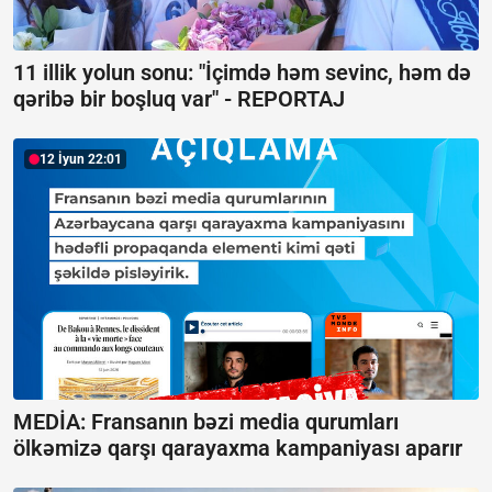
11 illik yolun sonu: "İçimdə həm sevinc, həm də
qəribə bir boşluq var" -
REPORTAJ
12 İyun 22:01
MEDİA: Fransanın bəzi media qurumları
ölkəmizə qarşı qarayaxma kampaniyası aparır