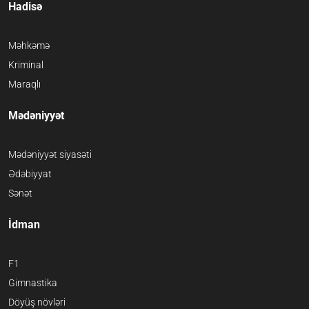
Hadisə
Məhkəmə
Kriminal
Maraqlı
Mədəniyyət
Mədəniyyət siyasəti
Ədəbiyyat
Sənət
İdman
F1
Gimnastika
Döyüş növləri