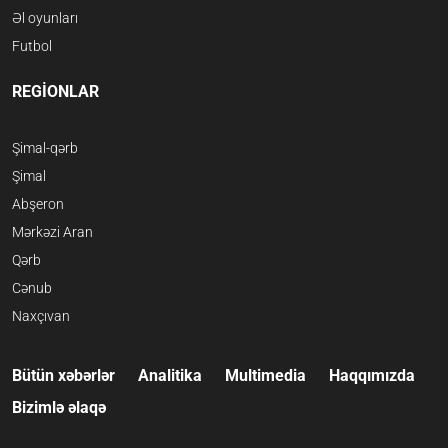
Əl oyunları
Futbol
REGİONLAR
Şimal-qərb
Şimal
Abşeron
Mərkəzi Aran
Qərb
Cənub
Naxçıvan
Bütün xəbərlər
Analitika
Multimedia
Haqqımızda
Bizimlə əlaqə