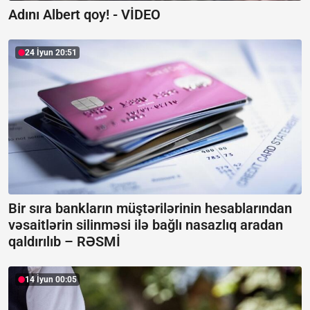
Adını Albert qoy! -
VİDEO
24 İyun 20:51
Bir sıra bankların müştərilərinin hesablarından
vəsaitlərin silinməsi ilə bağlı nasazlıq aradan
qaldırılıb –
RƏSMİ
14 İyun 00:05