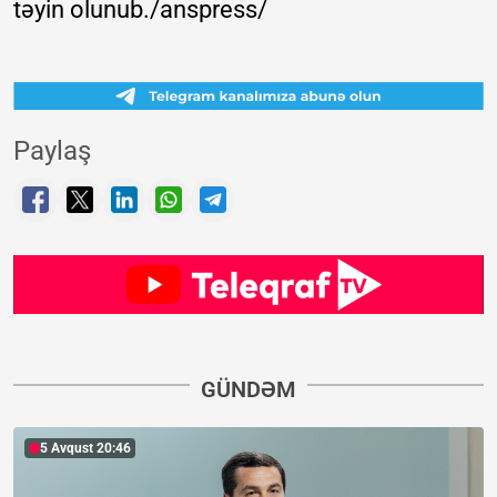
təyin olunub./anspress/
Paylaş
GÜNDƏM
5 Avqust 20:46