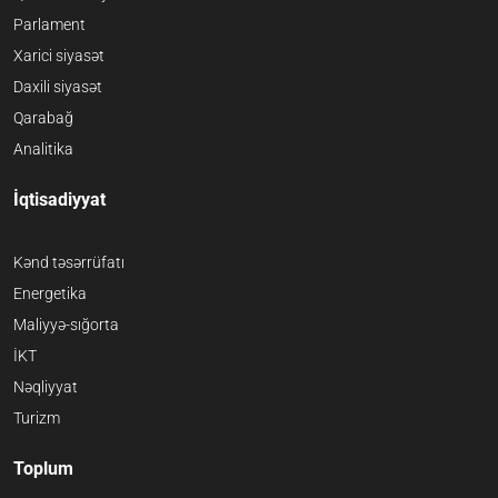
Parlament
Xarici siyasət
Daxili siyasət
Qarabağ
Analitika
İqtisadiyyat
Kənd təsərrüfatı
Energetika
Maliyyə-sığorta
İKT
Nəqliyyat
Turizm
Toplum