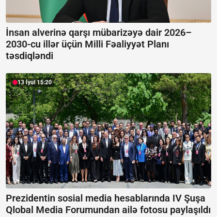
İnsan alverinə qarşı mübarizəyə dair 2026–
2030-cu illər üçün Milli Fəaliyyət Planı
təsdiqləndi
13 İyul 15:20
Prezidentin sosial media hesablarında IV Şuşa
Qlobal Media Forumundan ailə fotosu paylaşıldı