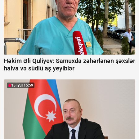
Həkim Əli Quliyev: Samuxda zəhərlənən şəxslər
halva və südlü aş yeyiblər
15 İyul 15:59