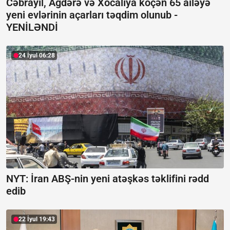
Cəbrayıl, Ağdərə və Xocalıya köçən 65 ailəyə
yeni evlərinin açarları təqdim olunub -
YENİLƏNDİ
24 İyul 06:28
NYT: İran ABŞ-nin yeni atəşkəs təklifini rədd
edib
22 İyul 19:43