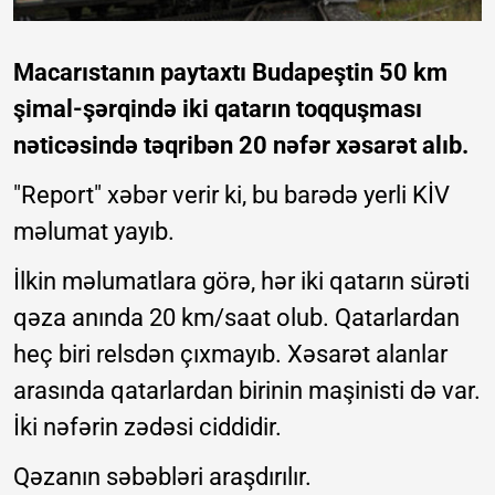
Macarıstanın paytaxtı Budapeştin 50 km
şimal-şərqində iki qatarın toqquşması
nəticəsində təqribən 20 nəfər xəsarət alıb.
"Report" xəbər verir ki, bu barədə yerli KİV
məlumat yayıb.
İlkin məlumatlara görə, hər iki qatarın sürəti
qəza anında 20 km/saat olub. Qatarlardan
heç biri relsdən çıxmayıb. Xəsarət alanlar
arasında qatarlardan birinin maşinisti də var.
İki nəfərin zədəsi ciddidir.
Qəzanın səbəbləri araşdırılır.