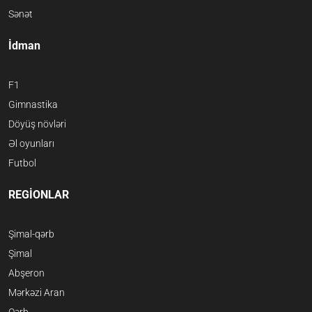
Sənət
İdman
F1
Gimnastika
Döyüş növləri
Əl oyunları
Futbol
REGİONLAR
Şimal-qərb
Şimal
Abşeron
Mərkəzi Aran