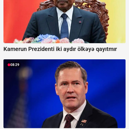
Kamerun Prezidenti iki aydır ölkəyə qayıtmır
08:29