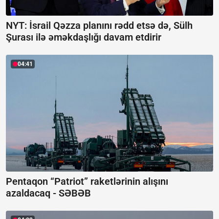
NYT: İsrail Qəzza planını rədd etsə də, Sülh
Şurası ilə əməkdaşlığı davam etdirir
04:41
Pentaqon “Patriot” raketlərinin alışını
azaldacaq -
SƏBƏB