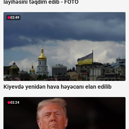
layihəsini təqdim edib -
FOTO
02:49
Kiyevdə yenidən hava həyəcanı elan edilib
02:24