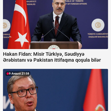
Hakan Fidan: Misir Türkiyə, Səudiyyə
Ərəbistanı və Pakistan ittifaqına qoşula bilər
9 Avqust 21:58