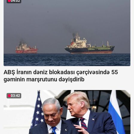
04:02
ABŞ İranın dəniz blokadası çərçivəsində 55
gəminin marşrutunu dəyişdirib
03:42