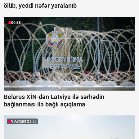
ölüb, yeddi nəfər yaralanıb
00:33
Belarus XİN-dən Latviya ilə sərhədin
bağlanması ilə bağlı açıqlama
9 Avqust 23:38