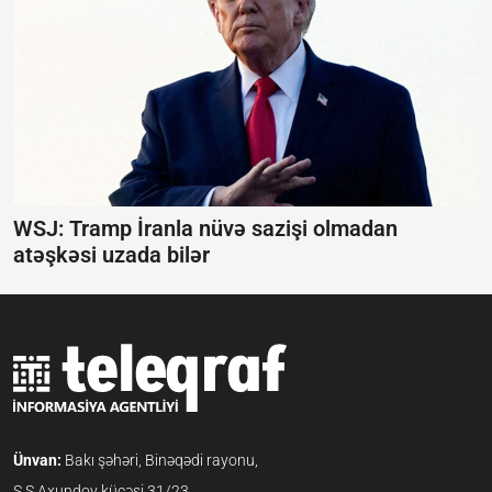
WSJ: Tramp İranla nüvə sazişi olmadan
atəşkəsi uzada bilər
Ünvan:
Bakı şəhəri, Binəqədi rayonu,
S.S.Axundov küçəsi 31/23