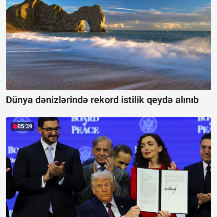
Dünya dənizlərində rekord istilik qeydə alınıb
05:39