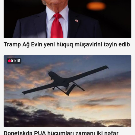
Tramp Ağ Evin yeni hüquq müşavirini təyin edib
01:15
Donetskdə PUA hücumları zamanı iki nəfər