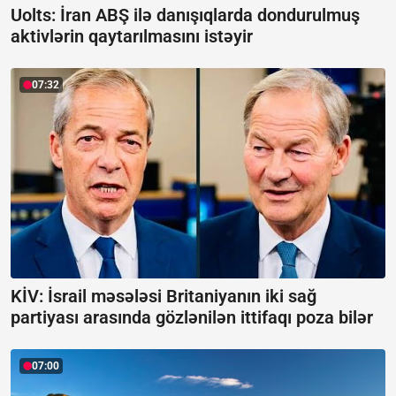
Uolts: İran ABŞ ilə danışıqlarda dondurulmuş
aktivlərin qaytarılmasını istəyir
07:32
KİV: İsrail məsələsi Britaniyanın iki sağ
partiyası arasında gözlənilən ittifaqı poza bilər
07:00