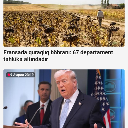
Fransada quraqlıq böhranı:
67 departament
təhlükə altındadır
9 Avqust 23:19