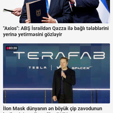
"Axios": ABŞ İsraildən Qəzza ilə bağlı tələblərini
yerinə yetirməsini gözləyir
03:20
İlon Mask dünyanın ən böyük çip zavodunun