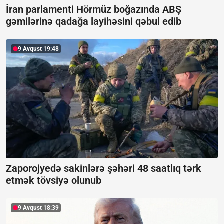
İran parlamenti Hörmüz boğazında ABŞ
gəmilərinə qadağa layihəsini qəbul edib
9 Avqust 19:48
Zaporojyedə sakinlərə şəhəri 48 saatlıq tərk
etmək tövsiyə olunub
9 Avqust 18:39