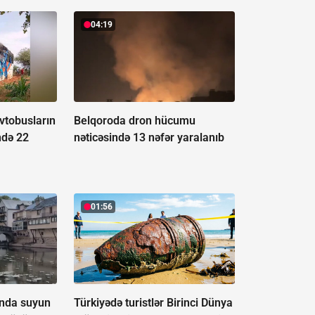
04:19
vtobusların
Belqoroda dron hücumu
ndə 22
nəticəsində 13 nəfər yaralanıb
01:56
ında suyun
Türkiyədə turistlər Birinci Dünya