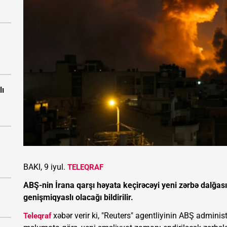
lı
BAKI, 9 iyul.
TELEQRAF
ABŞ-nin İrana qarşı həyata keçirəcəyi yeni zərbə dalğa
genişmiqyaslı olacağı bildirilir.
xəbər verir ki, "Reuters" agentliyinin ABŞ admini
Teleqraf