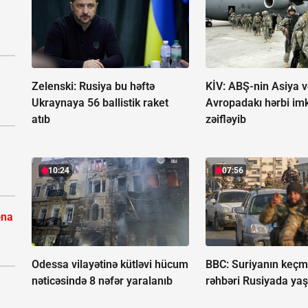
Zelenski: Rusiya bu həftə
KİV: ABŞ-nin Asiya v
Ukraynaya 56 ballistik raket
Avropadakı hərbi imk
atıb
zəifləyib
10:24
07:56
ona
Odessa vilayətinə kütləvi hücum
BBC: Suriyanın keçmi
nəticəsində 8 nəfər yaralanıb
rəhbəri Rusiyada yaş