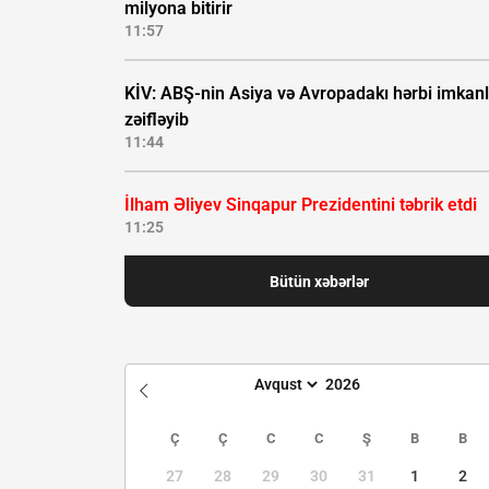
milyona bitirir
11:57
KİV: ABŞ-nin Asiya və Avropadakı hərbi imkanl
zəifləyib
11:44
İlham Əliyev Sinqapur Prezidentini təbrik etdi
11:25
Bütün xəbərlər
Ç
Ç
C
C
Ş
B
B
27
28
29
30
31
1
2