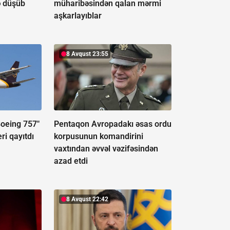
ə düşüb
müharibəsindən qalan mərmi
aşkarlayıblar
8 Avqust 23:55
Boeing 757"
Pentaqon Avropadakı əsas ordu
ri qayıtdı
korpusunun komandirini
vaxtından əvvəl vəzifəsindən
azad etdi
8 Avqust 22:42