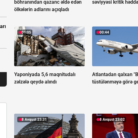
böhranından qazanc əldə edən
səviyyəsi kritik hədd
ölkələrin adlarını açıqladı
arı
01:05
00:44
Yaponiyada 5,6 maqnitudalı
Atlantadan qalxan "
zəlzələ qeydə alındı
tüstülənməyə görə ge
8 Avqust 23:31
8 Avqust 23:02