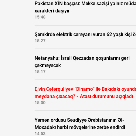
Pakistan XİN başçısı: Məkkə sazişi yalnız müda
xarakteri daşıyır
15:48
Şəmkirdə elektrik cərəyanı vuran 62 yaşlı kişi 
15:27
Netanyahu: İsrail Qəzzadan qoşunlarını geri
çəkməyəcək
15:17
Elvin Cəfərquliyev “Dinamo” ilə Bakıdakı oyund
meydana çıxacaq? -
Atası durumunu açıqladı
15:00
Yəmən ordusu Səudiyyə Ərəbistanının Əl-
Moxadakı hərbi mövqələrinə zərbə endirdi
14:53