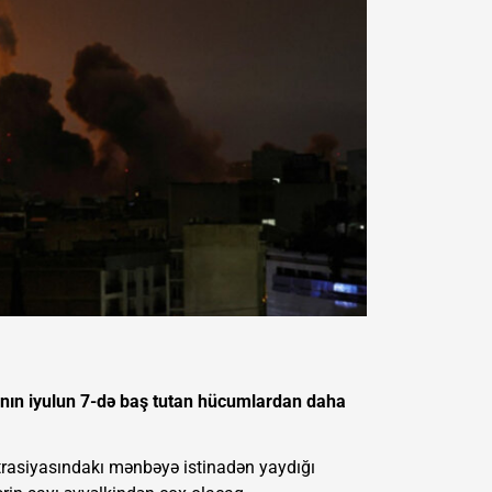
sının iyulun 7-də baş tutan hücumlardan daha
strasiyasındakı mənbəyə istinadən yaydığı