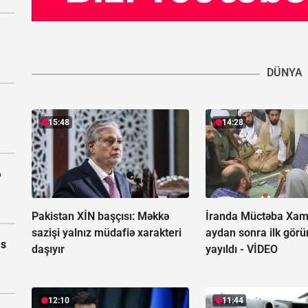
DÜNYA
15:48
14:28
ə
Pakistan XİN başçısı: Məkkə
İranda Müctəba Xam
sazişi yalnız müdafiə xarakteri
aydan sonra ilk görün
as
daşıyır
yayıldı -
VİDEO
12:10
11:44