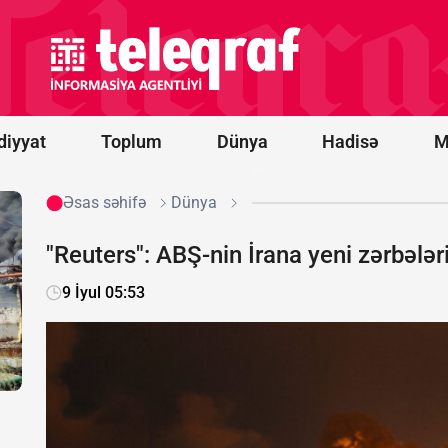
prosesi
artıq
praktiki
nəticələr
mərhələsinə
keçib -
RƏY
diyyat
Toplum
Dünya
Hadisə
M
Əsas səhifə
Dünya
"Reuters": ABŞ-nin İrana yeni zərbələ
9 İyul 05:53