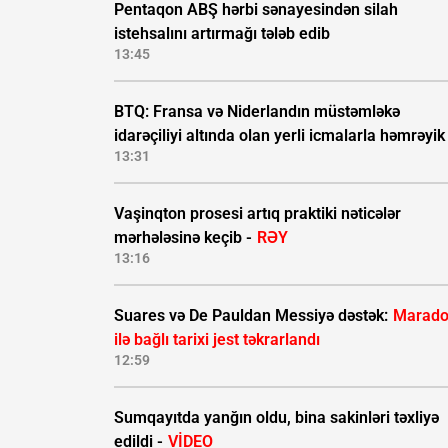
Pentaqon ABŞ hərbi sənayesindən silah
istehsalını artırmağı tələb edib
13:45
BTQ: Fransa və Niderlandın müstəmləkə
idarəçiliyi altında olan yerli icmalarla həmrəyik
13:31
Vaşinqton prosesi artıq praktiki nəticələr
mərhələsinə keçib -
RƏY
13:16
Suares və De Pauldan Messiyə dəstək:
Marad
ilə bağlı tarixi jest təkrarlandı
12:59
Sumqayıtda yanğın oldu, bina sakinləri təxliyə
edildi -
VİDEO