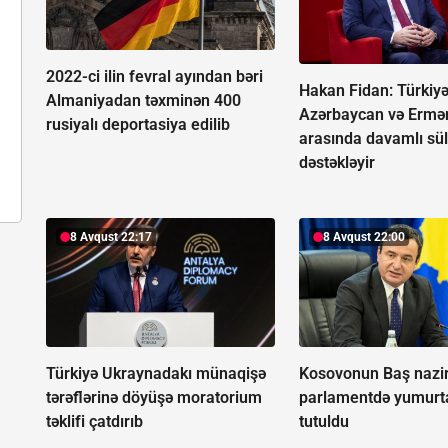
2022-ci ilin fevral ayından bəri
Hakan Fidan: Türkiy
Almaniyadan təxminən 400
Azərbaycan və Ermə
rusiyalı deportasiya edilib
arasında davamlı sü
dəstəkləyir
8 Avqust 22:17
8 Avqust 22:00
Türkiyə Ukraynadakı münaqişə
Kosovonun Baş nazir
tərəflərinə döyüşə moratorium
parlamentdə yumurta
təklifi çatdırıb
tutuldu