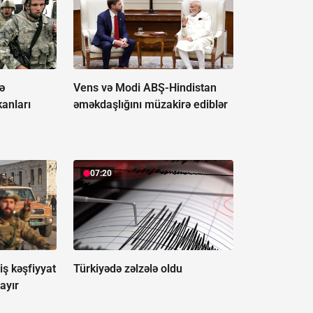
ə
Vens və Modi ABŞ-Hindistan
anları
əməkdaşlığını müzakirə ediblər
07:20
ş kəşfiyyat
Türkiyədə zəlzələ oldu
ayır