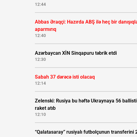
12:44
Abbas Əraqçi: Hazırda ABŞ ilə heç bir danışıql
aparmırıq
12:40
Azərbaycan XİN Sinqapuru təbrik etdi
12:30
Sabah 37 dərəcə isti olacaq
12:14
Zelenski: Rusiya bu həftə Ukraynaya 56 ballisti
raket atıb
12:10
“Qalatasaray” rusiyalı futbolçunun transferini 