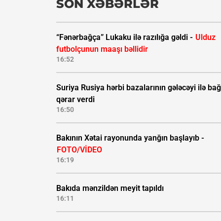
SON XƏBƏRLƏR
“Fənərbağça” Lukaku ilə razılığa gəldi -
Ulduz
futbolçunun maaşı bəllidir
16:52
Suriya Rusiya hərbi bazalarının gələcəyi ilə bağ
qərar verdi
16:50
Bakının Xətai rayonunda yanğın başlayıb -
FOTO/VİDEO
16:19
Bakıda mənzildən meyit tapıldı
16:11