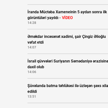
İranda Müctəba Xameneinin 5 aydan sonra ilk
görüntüləri yayıldı -
VİDEO
14:28
Əməkdar incəsənət xadimi, şair Çingiz Əlioğlu
vəfat etdi
14:07
İsrail qüvvələri Suriyanın Səmədaniyə ərazisin
daxil olub
14:06
Şüvəlanda batma təhlükəsi ilə üzləşən şəxs xil
edildi
13:51