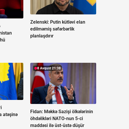
Zelenski: Putin kütləvi elan
ə
edilməmiş səfərbərlik
nistan
planlaşdırır
lhü
8 Avqust 21:38
i
Fidan: Məkkə Sazişi ölkələrinin
 atəşinə
öhdəlikləri NATO-nun 5-ci
maddəsi ilə üst-üstə düşür