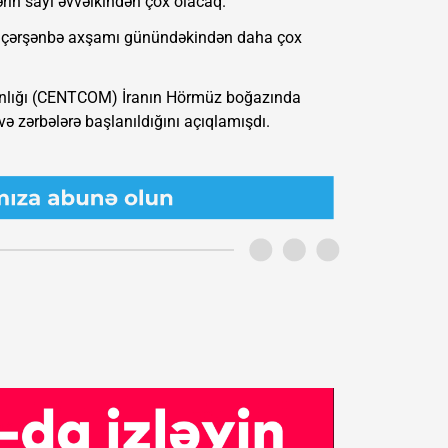
rin sayı əvvəlkindən çox olacaq.
sayı çərşənbə axşamı günündəkindən daha çox
anlığı (CENTCOM) İranın Hörmüz boğazında
ə zərbələrə başlanıldığını açıqlamışdı.