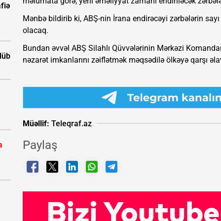
məlumata görə, yeni əməliyyat zamanı endiriləcək zərbələ
fiə
Mənbə bildirib ki, ABŞ-nin İrana endirəcəyi zərbələrin 
olacaq.
Bundan əvvəl ABŞ Silahlı Qüvvələrinin Mərkəzi Komand
ölüb
nəzarət imkanlarını zəiflətmək məqsədilə ölkəyə qarşı əlav
Müəllif:
Teleqraf.az
Paylaş
a