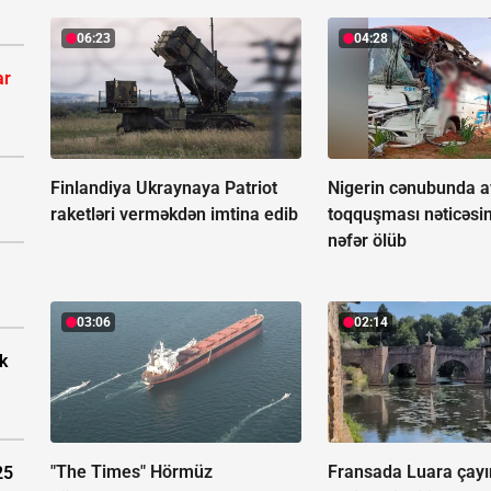
06:23
04:28
ar
Finlandiya Ukraynaya Patriot
Nigerin cənubunda a
raketləri verməkdən imtina edib
toqquşması nəticəsi
nəfər ölüb
03:06
02:14
k
"The Times" Hörmüz
Fransada Luara çay
25