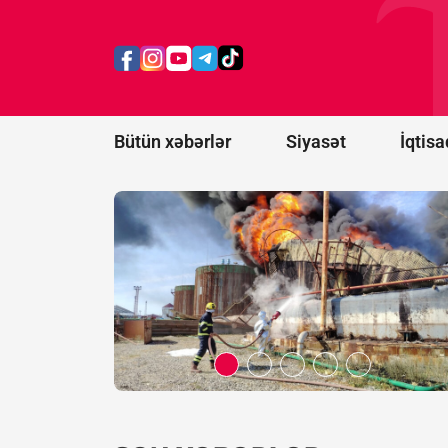
Bakının
Xətai
rayonunda
yanğın
başlayıb -
FOTO/VİDEO
Bütün xəbərlər
Siyasət
İqtisa