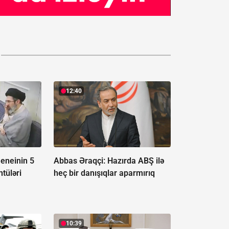
12:40
eneinin 5
Abbas Əraqçi: Hazırda ABŞ ilə
tüləri
heç bir danışıqlar aparmırıq
10:39