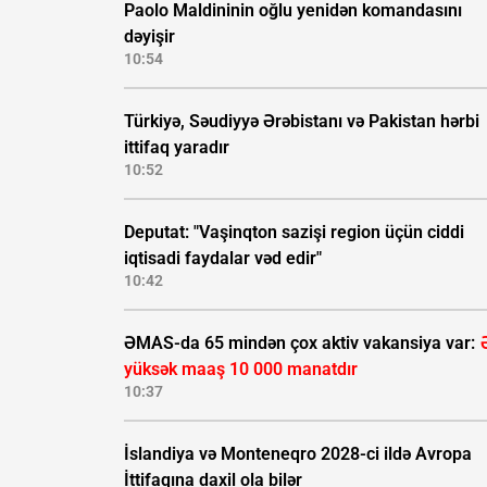
Paolo Maldininin oğlu yenidən komandasını
dəyişir
10:54
Türkiyə, Səudiyyə Ərəbistanı və Pakistan hərbi
ittifaq yaradır
10:52
Deputat: "Vaşinqton sazişi region üçün ciddi
iqtisadi faydalar vəd edir"
10:42
ƏMAS-da 65 mindən çox aktiv vakansiya var:
yüksək maaş 10 000 manatdır
10:37
İslandiya və Monteneqro 2028-ci ildə Avropa
İttifaqına daxil ola bilər