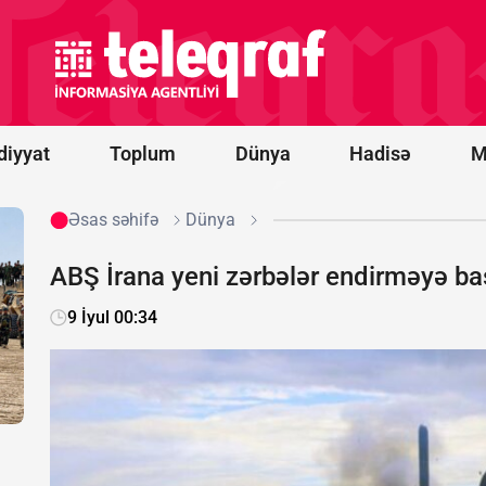
İttifaqına
üzvlüklə
bağlı
referendum
keçirə
bilmərik
diyyat
Toplum
Dünya
Hadisə
M
Əsas səhifə
Dünya
ABŞ İrana yeni zərbələr endirməyə ba
9 İyul 00:34