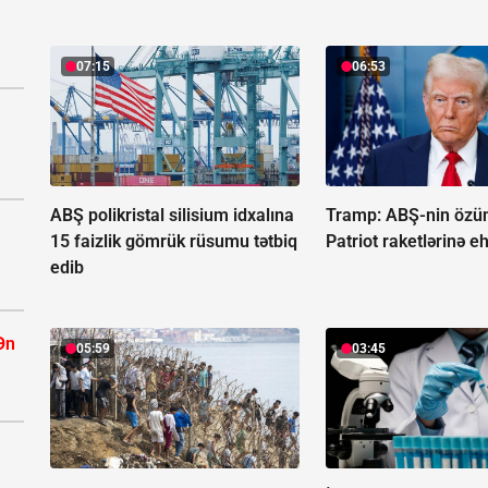
07:15
06:53
ABŞ polikristal silisium idxalına
Tramp: ABŞ-nin özü
15 faizlik gömrük rüsumu tətbiq
Patriot raketlərinə eh
edib
Ən
05:59
03:45