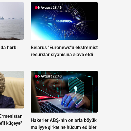
6 Avqust 23:46
da hərbi
Belarus "Euronews"u ekstremist
resurslar siyahısına əlavə etdi
6 Avqust 22:40
Ermənistan
Hakerlər ABŞ-nin onlarla böyük
əfli küçəyə"
maliyyə şirkətinə hücum ediblər