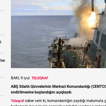
i
fon
BAKI, 9 iyul.
TELEQRAF
ABŞ Silahlı Qüvvələrinin Mərkəzi Komandanlığı (CENTCOM
endirilməsinə başlandığını açıqlayıb.
xəbər verir ki, komandanlığın yaydığı məlumata 
Teleqraf