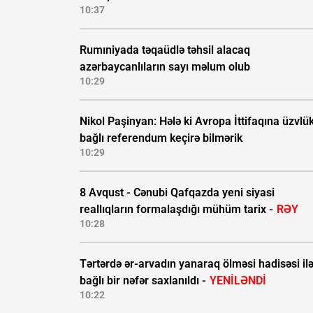
10:37
Rumıniyada təqaüdlə təhsil alacaq
azərbaycanlıların sayı məlum olub
10:29
Nikol Paşinyan: Hələ ki Avropa İttifaqına üzvlü
bağlı referendum keçirə bilmərik
10:29
8 Avqust - Cənubi Qafqazda yeni siyasi
reallıqların formalaşdığı mühüm tarix -
RƏY
10:28
Tərtərdə ər-arvadın yanaraq ölməsi hadisəsi il
bağlı bir nəfər saxlanıldı -
YENİLƏNDİ
10:22