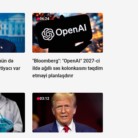
06:24
nün də
"Bloomberg": "OpenAI" 2027-ci
tiyacı var
ildə ağıllı səs kolonkasını təqdim
etməyi planlaşdırır
03:12