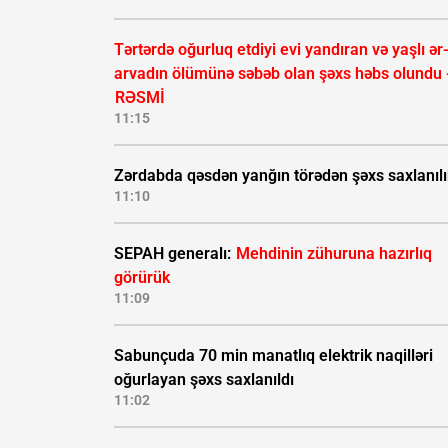
Tərtərdə oğurluq etdiyi evi yandıran və yaşlı ər
arvadın ölümünə səbəb olan şəxs həbs olundu 
RƏSMİ
11:15
Zərdabda qəsdən yanğın törədən şəxs saxlanıl
11:10
SEPAH generalı:
Mehdinin zühuruna hazırlıq
görürük
11:09
Sabunçuda 70 min manatlıq elektrik naqilləri
oğurlayan şəxs saxlanıldı
11:02