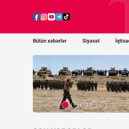
Ərəbistanı
və
Pakistan
hərbi
ittifaq
yaradır
Bütün xəbərlər
Siyasət
İqtisa