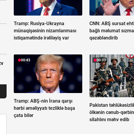
Tramp: Rusiya-Ukrayna
CNN: ABŞ sursat ehtiy
münaqişəsinin nizamlanması
bağlı məlumat sızma
istiqamətində irəliləyiş var
qəzəbləndirib
00:43
00:33
zv
Tramp: ABŞ-nin İrana qarşı
Pakistan təhlükəsizli
hərbi əməliyyatı tezliklə başa
ölkənin cənub-qərbi
çata bilər
silahlını məhv edib