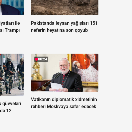
atları ilə
Pakistanda leysan yağışları 151
sı Trampı
nəfərin həyatına son qoyub
00:24
Vatikanın diplomatik xidmətinin
k qüvvələri
rəhbəri Moskvaya səfər edəcək
ndə 12