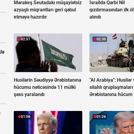
Mərakeş Seutadakı müşayiətsiz
İsraildə Qərbi Nil
azyaşlı miqrantları geri qəbul
qızdırmasından ilk 
etməyə hazırdır
alınıb
02:51
02:30
klə
Husilərin Səudiyyə Ərəbistanına
"Al Arabiya": Husilər 
hücumu nəticəsində 11 mülki
silahlı qruplaşmalar
şəxs yaralanıb
Ərəbistanına hücum h
ə
01:56
01:26