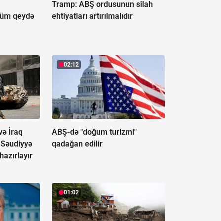
Tramp: ABŞ ordusunun silah
ölüm qeydə
ehtiyatları artırılmalıdır
02:12
və İraq
ABŞ-də "doğum turizmi"
ı Səudiyyə
qadağan edilir
azırlayır
01:02