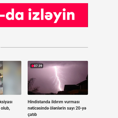
07:39
ksiyası
Hindistanda ildırım vurması
olub,
nəticəsində ölənlərin sayı 20-yə
çatıb