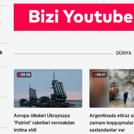
-
-
ıb
DÜNYA
09:38
08:01
Avropa ölkələri Ukraynaya
Argentinada etiraz a
"Patriot" raketləri verməkdən
zamanı toqquşmalar 
imtina etdi
saxlanılanlar var