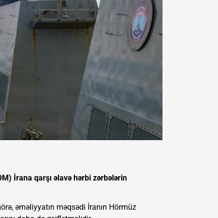
) İrana qarşı əlavə hərbi zərbələrin
görə, əməliyyatın məqsədi İranın Hörmüz