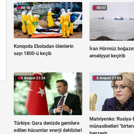
00:16
00:03
Konqoda Eboladan ölənlərin
İran Hörmüz boğazın
sayı 1800-ü keçib
əməliyyat keçirib
6 Avqust 23:26
6 Avqust 23:09
Matviyenko: Rusiya-
Türkiyə: Qara dənizdə gəmilərə
münasibətləri "birtər
edilən hücumlar enerji dəhlizləri
bənzəyir