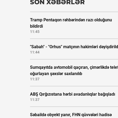
SON XƏBƏRLƏR
Tramp Pentaqon rəhbərindən razı olduğunu
bildirdi
11:45
"Sabah" - "Orhus" matçının hakimləri dəyişdirild
11:44
Sumqayıtda avtomobil qaçıran, çimərlikdə tele
oğurlayan şəxslər saxlanılıb
11:37
ABŞ Qırğızıstana hərbi avadanlıqlar bağışladı
11:37
Səbaildə obyekt yanır, FHN qüvvələri hadisə