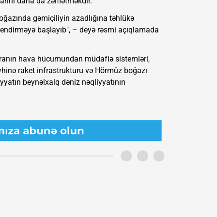
rını daha da zəiflətməkdir.
ğazında gəmiçiliyin azadlığına təhlükə
 endirməyə başlayıb", – deyə rəsmi açıqlamada
 İranın hava hücumundan müdafiə sistemləri,
yhinə raket infrastrukturu və Hörmüz boğazı
iyyatın beynəlxalq dəniz nəqliyyatının