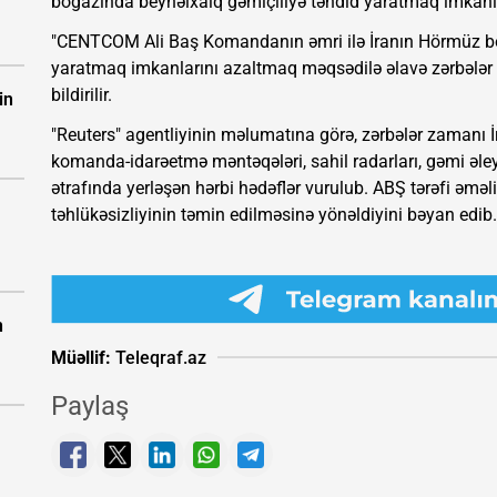
boğazında beynəlxalq gəmiçiliyə təhdid yaratmaq imkanla
"CENTCOM Ali Baş Komandanın əmri ilə İranın Hörmüz bo
yaratmaq imkanlarını azaltmaq məqsədilə əlavə zərbələr
bildirilir.
in
"Reuters" agentliyinin məlumatına görə, zərbələr zamanı
komanda-idarəetmə məntəqələri, sahil radarları, gəmi əle
ətrafında yerləşən hərbi hədəflər vurulub. ABŞ tərəfi əməl
təhlükəsizliyinin təmin edilməsinə yönəldiyini bəyan edib.
n
Müəllif:
Teleqraf.az
Paylaş