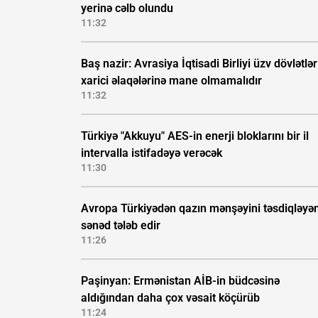
yerinə cəlb olundu
11:32
Baş nazir: Avrasiya İqtisadi Birliyi üzv dövlətlər
xarici əlaqələrinə mane olmamalıdır
11:32
Türkiyə "Akkuyu" AES-in enerji bloklarını bir il
intervalla istifadəyə verəcək
11:30
Avropa Türkiyədən qazın mənşəyini təsdiqləyə
sənəd tələb edir
11:26
Paşinyan: Ermənistan AİB-in büdcəsinə
aldığından daha çox vəsait köçürüb
11:24