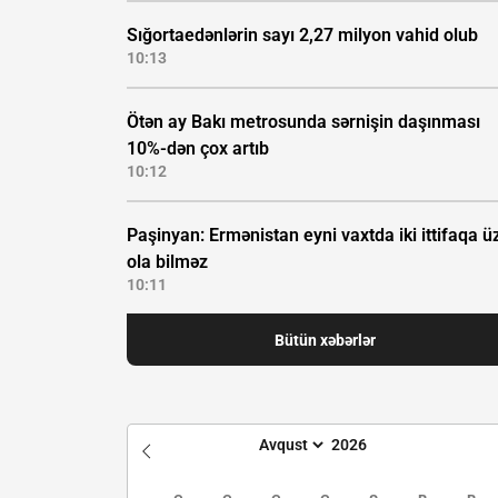
Sığortaedənlərin sayı 2,27 milyon vahid olub
10:13
Ötən ay Bakı metrosunda sərnişin daşınması
10%-dən çox artıb
10:12
Paşinyan: Ermənistan eyni vaxtda iki ittifaqa ü
ola bilməz
10:11
Bütün xəbərlər