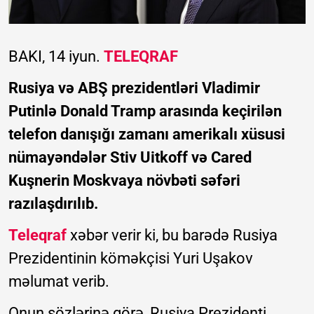
BAKI, 14 iyun.
TELEQRAF
Rusiya və ABŞ prezidentləri Vladimir
Putinlə Donald Tramp arasında keçirilən
telefon danışığı zamanı amerikalı xüsusi
nümayəndələr Stiv Uitkoff və Cared
Kuşnerin Moskvaya növbəti səfəri
razılaşdırılıb.
Teleqraf
xəbər verir ki, bu barədə Rusiya
Prezidentinin köməkçisi Yuri Uşakov
məlumat verib.
Onun sözlərinə görə, Rusiya Prezidenti