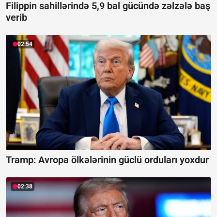
Filippin sahillərində 5,9 bal gücündə zəlzələ baş
verib
02:54
Tramp: Avropa ölkələrinin güclü orduları yoxdur
02:38