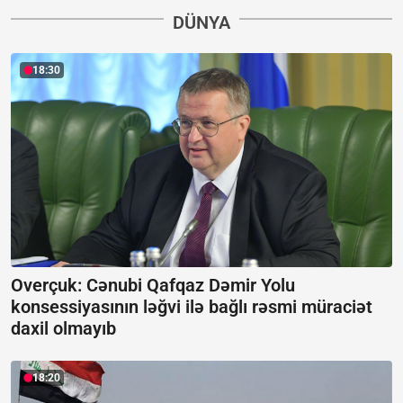
DÜNYA
18:30
Overçuk: Cənubi Qafqaz Dəmir Yolu
konsessiyasının ləğvi ilə bağlı rəsmi müraciət
daxil olmayıb
18:20