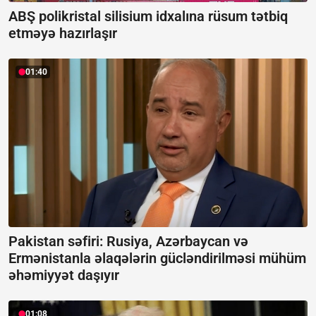
ABŞ polikristal silisium idxalına rüsum tətbiq
etməyə hazırlaşır
01:40
Pakistan səfiri: Rusiya, Azərbaycan və
Ermənistanla əlaqələrin gücləndirilməsi mühüm
əhəmiyyət daşıyır
01:08