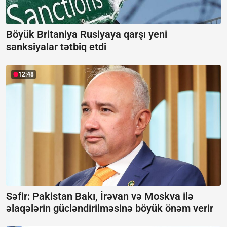
Böyük Britaniya Rusiyaya qarşı yeni
sanksiyalar tətbiq etdi
12:48
Səfir: Pakistan Bakı, İrəvan və Moskva ilə
əlaqələrin gücləndirilməsinə böyük önəm verir