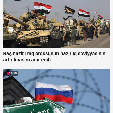
Baş nazir İraq ordusunun hazırlıq səviyyəsinin
artırılmasını əmr edib
16:59