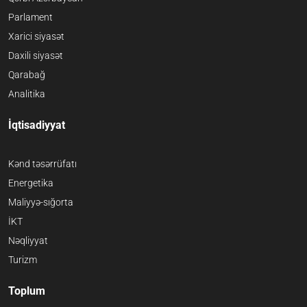
Parlament
Xarici siyasət
Daxili siyasət
Qarabağ
Analitika
İqtisadiyyat
Kənd təsərrüfatı
Energetika
Maliyyə-sığorta
İKT
Nəqliyyat
Turizm
Toplum