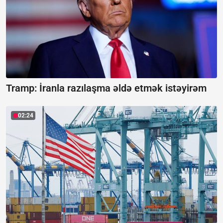
Tramp: İranla razılaşma əldə etmək istəyirəm
02:24