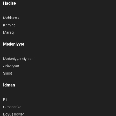
Hadisə
Məhkəmə
Kriminal
Maraqlı
Mədəniyyət
Mədəniyyət siyasəti
Ədəbiyyat
Sənət
İdman
F1
Gimnastika
Döyüş növləri