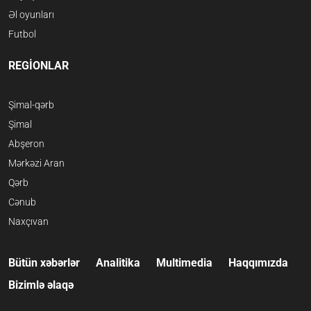
Əl oyunları
Futbol
REGİONLAR
Şimal-qərb
Şimal
Abşeron
Mərkəzi Aran
Qərb
Cənub
Naxçıvan
Bütün xəbərlər
Analitika
Multimedia
Haqqımızda
Bizimlə əlaqə