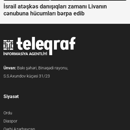
İsrail atəşkəs danışıqları zamanı Livanın
cənubuna hücumları bərpa edib
Ünvan:
Bakı şəhəri, Binəqədi rayonu,
S.S.Axundov küçəsi 31/23
Siyasət
Ordu
Diaspor
Qərbi Azərbaycan