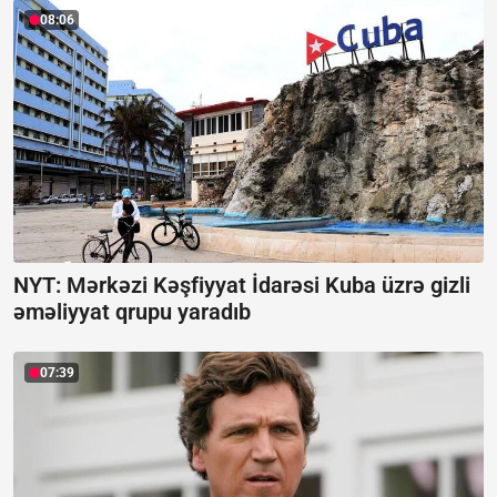
08:06
NYT: Mərkəzi Kəşfiyyat İdarəsi Kuba üzrə gizli
əməliyyat qrupu yaradıb
07:39