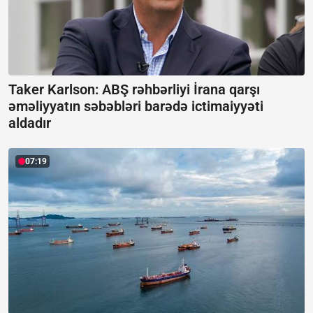
Taker Karlson: ABŞ rəhbərliyi İrana qarşı
əməliyyatın səbəbləri barədə ictimaiyyəti
aldadır
07:19