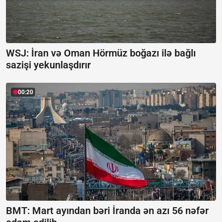
WSJ: İran və Oman Hörmüz boğazı ilə bağlı
sazişi yekunlaşdırır
00:20
BMT: Mart ayından bəri İranda ən azı 56 nəfər