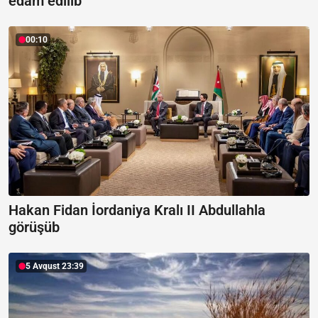
edam edilib
00:10
Hakan Fidan İordaniya Kralı II Abdullahla
görüşüb
5 Avqust 23:39