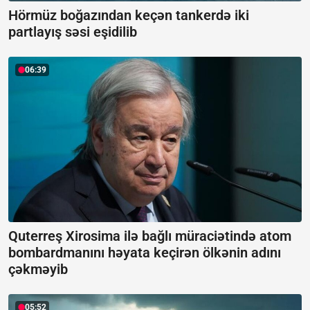
Hörmüz boğazından keçən tankerdə iki
partlayış səsi eşidilib
06:39
Quterreş Xirosima ilə bağlı müraciətində atom
bombardmanını həyata keçirən ölkənin adını
çəkməyib
05:52