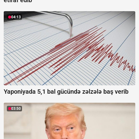
etiraf edib
04:13
Yaponiyada 5,1 bal gücündə zəlzələ baş verib
03:50