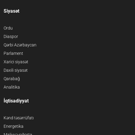
Siyasət
Ordu
Diaspor
Qərbi Azərbaycan
Parlament
Xarici siyasət
Daxili siyasət
Qarabağ
Analitika
İqtisadiyyat
Kənd təsərrüfatı
Energetika
Maliyyə-sığorta