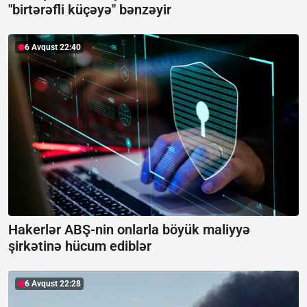
"birtərəfli küçəyə" bənzəyir
6 Avqust 22:40
Hakerlər ABŞ-nin onlarla böyük maliyyə
şirkətinə hücum ediblər
6 Avqust 22:28