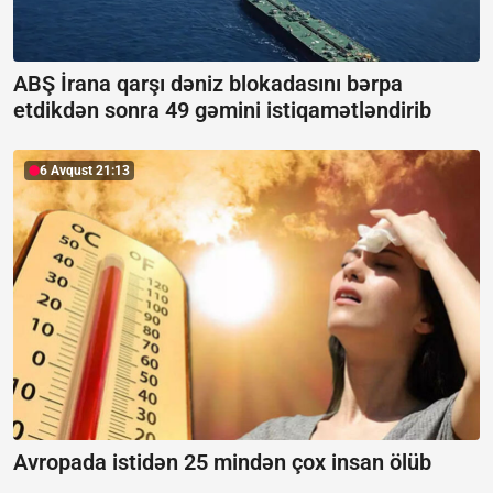
ABŞ İrana qarşı dəniz blokadasını bərpa
etdikdən sonra 49 gəmini istiqamətləndirib
6 Avqust 21:13
Avropada istidən 25 mindən çox insan ölüb