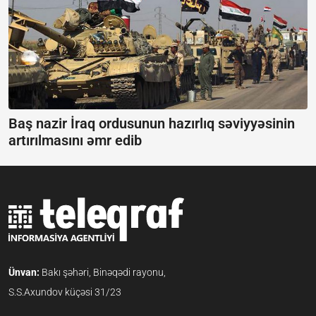
Baş nazir İraq ordusunun hazırlıq səviyyəsinin
artırılmasını əmr edib
Ünvan:
Bakı şəhəri, Binəqədi rayonu,
S.S.Axundov küçəsi 31/23