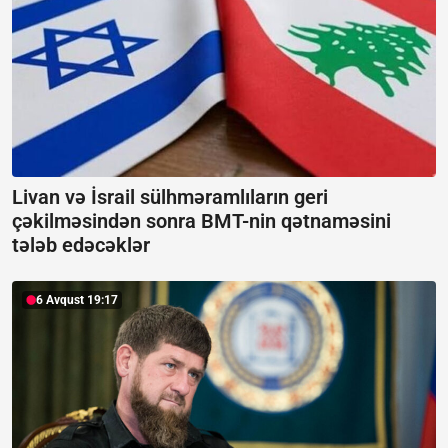
Livan və İsrail sülhməramlıların geri
çəkilməsindən sonra BMT-nin qətnaməsini
tələb edəcəklər
6 Avqust 19:17