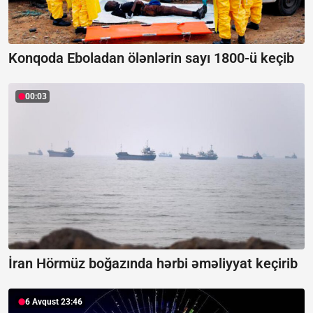
Konqoda Eboladan ölənlərin sayı 1800-ü keçib
00:03
İran Hörmüz boğazında hərbi əməliyyat keçirib
6 Avqust 23:46