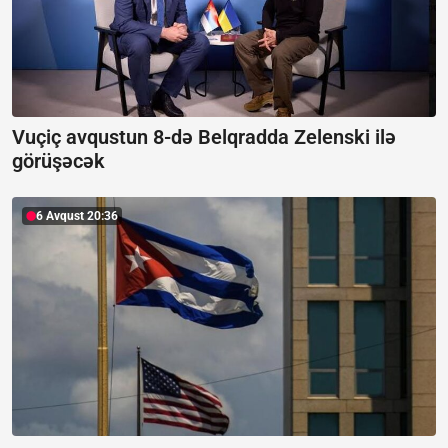
Vuçiç avqustun 8-də Belqradda Zelenski ilə
görüşəcək
6 Avqust 20:36