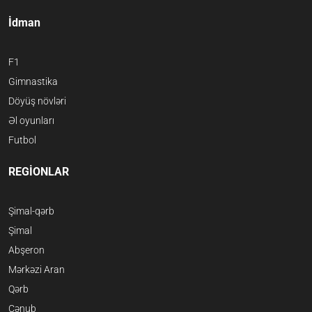
İdman
F1
Gimnastika
Döyüş növləri
Əl oyunları
Futbol
REGİONLAR
Şimal-qərb
Şimal
Abşeron
Mərkəzi Aran
Qərb
Cənub