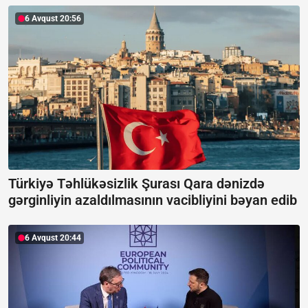
6 Avqust 20:56
Türkiyə Təhlükəsizlik Şurası Qara dənizdə
gərginliyin azaldılmasının vacibliyini bəyan edib
6 Avqust 20:44