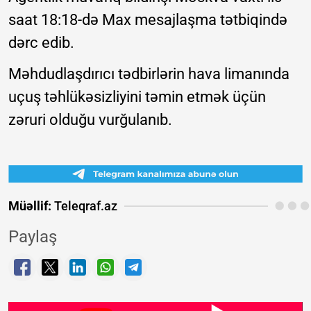
saat 18:18-də Max mesajlaşma tətbiqində
dərc edib.
Məhdudlaşdırıcı tədbirlərin hava limanında
uçuş təhlükəsizliyini təmin etmək üçün
zəruri olduğu vurğulanıb.
Müəllif:
Teleqraf.az
Paylaş