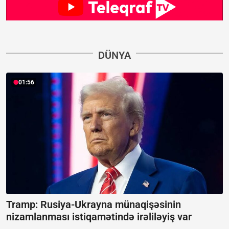
DÜNYA
01:56
Tramp: Rusiya-Ukrayna münaqişəsinin
nizamlanması istiqamətində irəliləyiş var