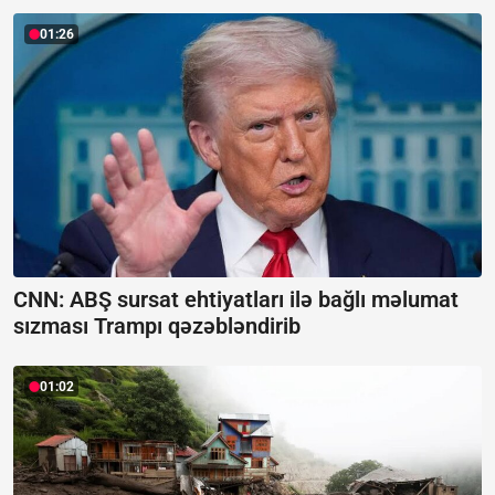
01:26
CNN: ABŞ sursat ehtiyatları ilə bağlı məlumat
sızması Trampı qəzəbləndirib
01:02