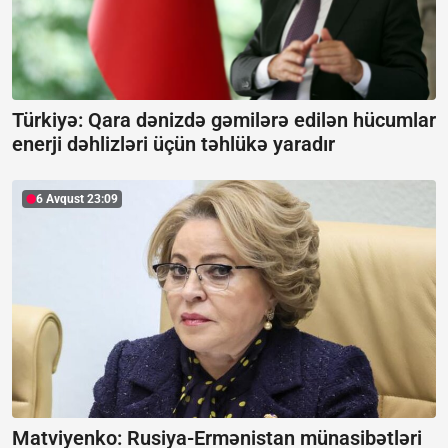
Türkiyə: Qara dənizdə gəmilərə edilən hücumlar
enerji dəhlizləri üçün təhlükə yaradır
6 Avqust 23:09
Matviyenko: Rusiya-Ermənistan münasibətləri