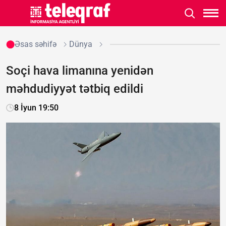
Əsas səhifə
Dünya
Soçi hava limanına yenidən
məhdudiyyət tətbiq edildi
8 İyun 19:50