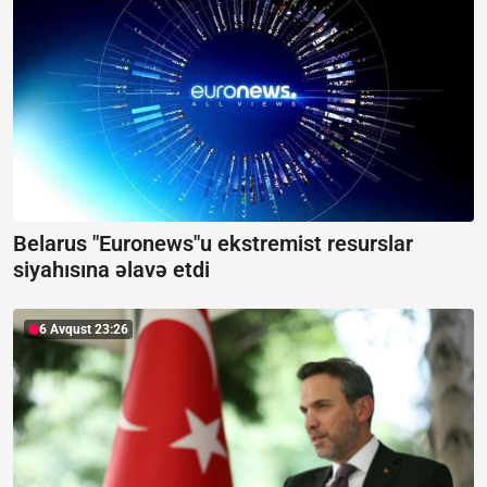
Belarus "Euronews"u ekstremist resurslar
siyahısına əlavə etdi
6 Avqust 23:26