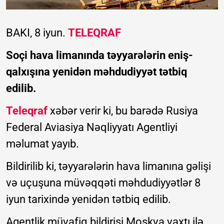
BAKI, 8 iyun.
TELEQRAF
Soçi hava limanında təyyarələrin eniş-
qalxışına yenidən məhdudiyyət tətbiq
edilib.
Teleqraf
xəbər verir ki, bu barədə Rusiya
Federal Aviasiya Nəqliyyatı Agentliyi
məlumat yayıb.
Bildirilib ki, təyyarələrin hava limanına gəlişi
və uçuşuna müvəqqəti məhdudiyyətlər 8
iyun tarixində yenidən tətbiq edilib.
Agentlik müvafiq bildirişi Moskva vaxtı ilə