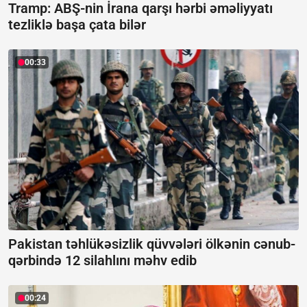
Tramp: ABŞ-nin İrana qarşı hərbi əməliyyatı
tezliklə başa çata bilər
00:33
Pakistan təhlükəsizlik qüvvələri ölkənin cənub-
qərbində 12 silahlını məhv edib
00:24