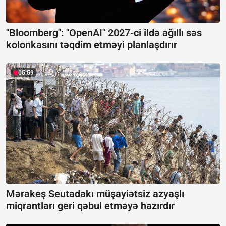
"Bloomberg": "OpenAI" 2027-ci ildə ağıllı səs
kolonkasını təqdim etməyi planlaşdırır
05:59
Mərakeş Seutadakı müşayiətsiz azyaşlı
miqrantları geri qəbul etməyə hazırdır