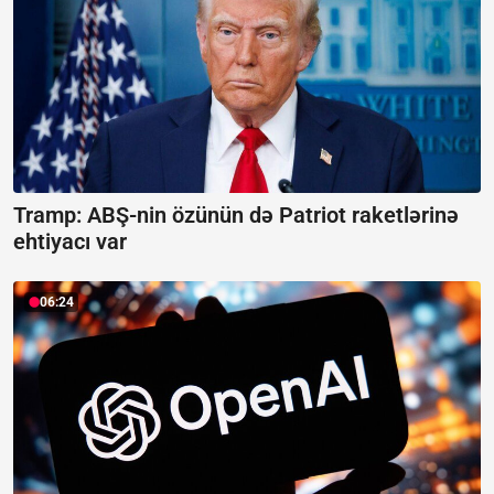
Tramp: ABŞ-nin özünün də Patriot raketlərinə
ehtiyacı var
06:24