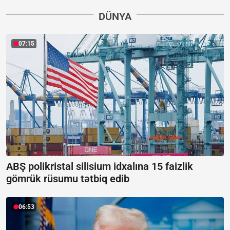
DÜNYA
07:15
ABŞ polikristal silisium idxalına 15 faizlik
gömrük rüsumu tətbiq edib
06:53