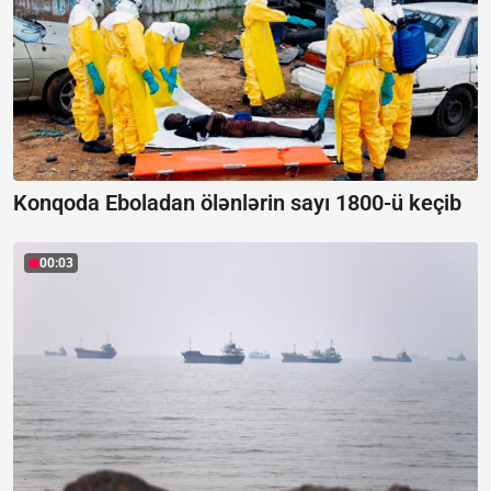
Konqoda Eboladan ölənlərin sayı 1800-ü keçib
00:03