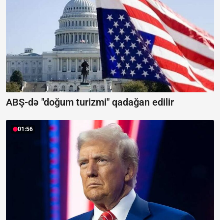
ABŞ-də "doğum turizmi" qadağan edilir
01:56