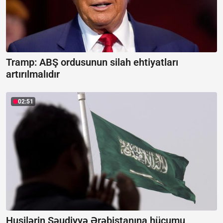
Tramp: ABŞ ordusunun silah ehtiyatları
artırılmalıdır
02:51
Husilərin Səudiyyə Ərəbistanına hücumu