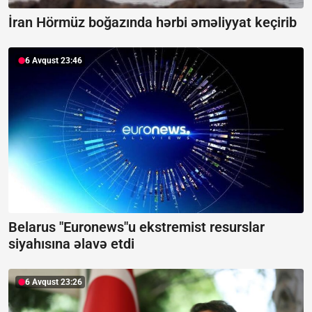
İran Hörmüz boğazında hərbi əməliyyat keçirib
6 Avqust 23:46
Belarus "Euronews"u ekstremist resurslar
siyahısına əlavə etdi
6 Avqust 23:26