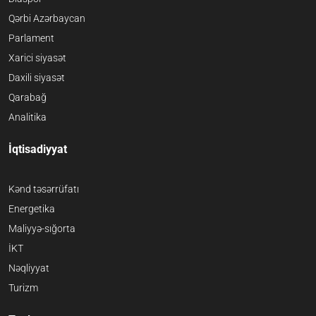
Qərbi Azərbaycan
Parlament
Xarici siyasət
Daxili siyasət
Qarabağ
Analitika
İqtisadiyyat
Kənd təsərrüfatı
Energetika
Maliyyə-sığorta
İKT
Nəqliyyat
Turizm