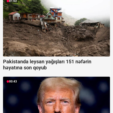
01:02
Pakistanda leysan yağışları 151 nəfərin
həyatına son qoyub
00:43