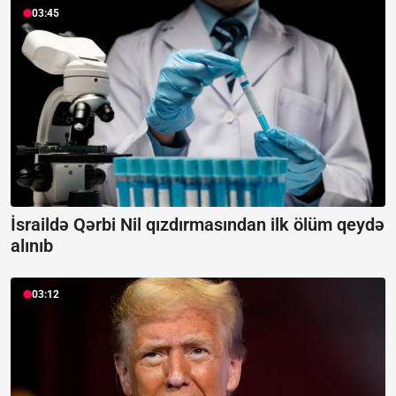
03:45
İsraildə Qərbi Nil qızdırmasından ilk ölüm qeydə
alınıb
03:12