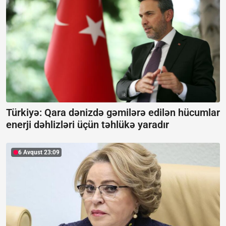
Türkiyə: Qara dənizdə gəmilərə edilən hücumlar
enerji dəhlizləri üçün təhlükə yaradır
6 Avqust 23:09