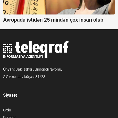
Avropada istidən 25 mindən çox insan ölüb
Ünvan:
Bakı şəhəri, Binəqədi rayonu,
S.S.Axundov küçəsi 31/23
Siyasət
Ordu
Diaspor