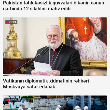
Pakistan təhlükəsizlik qüvvələri ölkənin cənub-
qərbində 12 silahlını məhv edib
00:24
Vatikanın diplomatik xidmətinin rəhbəri
Moskvaya səfər edəcək
00:16