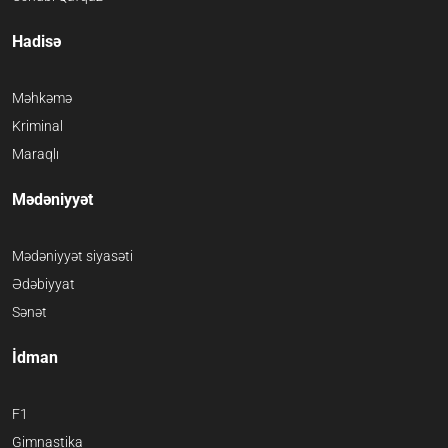
Hadisə
Məhkəmə
Kriminal
Maraqlı
Mədəniyyət
Mədəniyyət siyasəti
Ədəbiyyat
Sənət
İdman
F1
Gimnastika