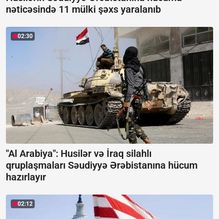
nəticəsində 11 mülki şəxs yaralanıb
02:30
"Al Arabiya": Husilər və İraq silahlı
qruplaşmaları Səudiyyə Ərəbistanına hücum
hazırlayır
02:12