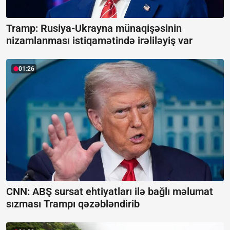
Tramp: Rusiya-Ukrayna münaqişəsinin
nizamlanması istiqamətində irəliləyiş var
01:26
CNN: ABŞ sursat ehtiyatları ilə bağlı məlumat
sızması Trampı qəzəbləndirib