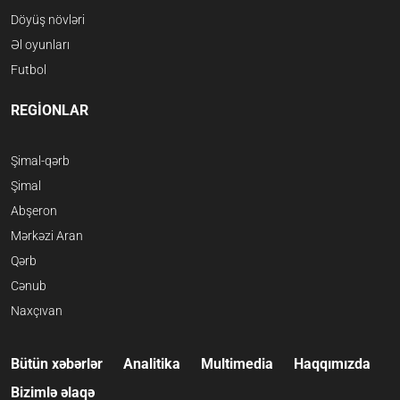
Döyüş növləri
Əl oyunları
Futbol
REGİONLAR
Şimal-qərb
Şimal
Abşeron
Mərkəzi Aran
Qərb
Cənub
Naxçıvan
Bütün xəbərlər
Analitika
Multimedia
Haqqımızda
Bizimlə əlaqə