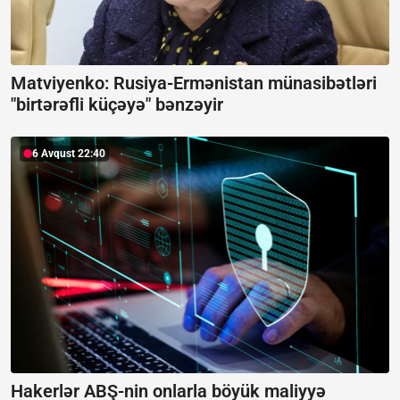
Matviyenko: Rusiya-Ermənistan münasibətləri
"birtərəfli küçəyə" bənzəyir
6 Avqust 22:40
Hakerlər ABŞ-nin onlarla böyük maliyyə