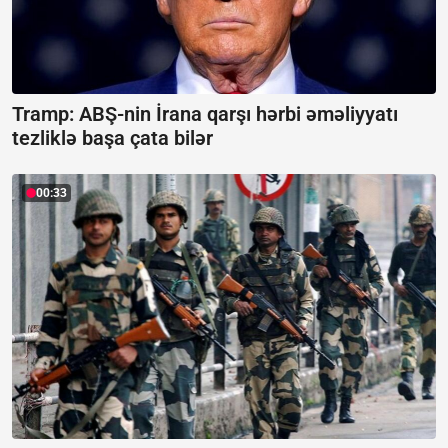
Tramp: ABŞ-nin İrana qarşı hərbi əməliyyatı
tezliklə başa çata bilər
00:33