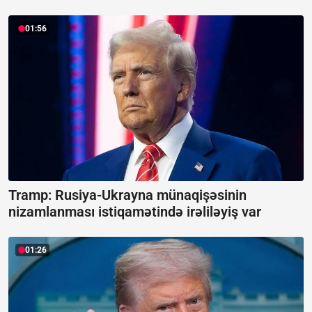
01:56
Tramp: Rusiya-Ukrayna münaqişəsinin
nizamlanması istiqamətində irəliləyiş var
01:26