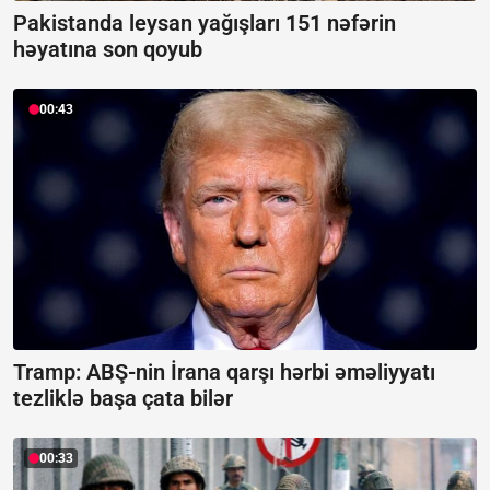
Pakistanda leysan yağışları 151 nəfərin
həyatına son qoyub
00:43
Tramp: ABŞ-nin İrana qarşı hərbi əməliyyatı
tezliklə başa çata bilər
00:33