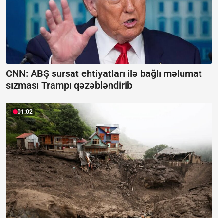
CNN: ABŞ sursat ehtiyatları ilə bağlı məlumat
sızması Trampı qəzəbləndirib
01:02