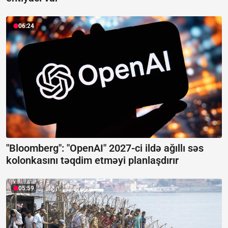
06:24
"Bloomberg": "OpenAI" 2027-ci ildə ağıllı səs
kolonkasını təqdim etməyi planlaşdırır
05:59