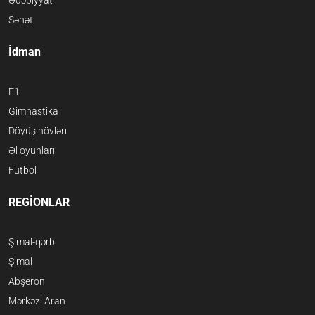
Sənət
İdman
F1
Gimnastika
Döyüş növləri
Əl oyunları
Futbol
REGİONLAR
Şimal-qərb
Şimal
Abşeron
Mərkəzi Aran