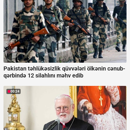
Pakistan təhlükəsizlik qüvvələri ölkənin cənub-
qərbində 12 silahlını məhv edib
00:24