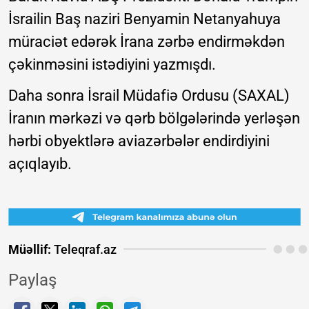
İsrailin Baş naziri Benyamin Netanyahuya
müraciət edərək İrana zərbə endirməkdən
çəkinməsini istədiyini yazmışdı.
Daha sonra İsrail Müdafiə Ordusu (SAXAL)
İranın mərkəzi və qərb bölgələrində yerləşən
hərbi obyektlərə aviazərbələr endirdiyini
açıqlayıb.
Müəllif:
Teleqraf.az
Paylaş