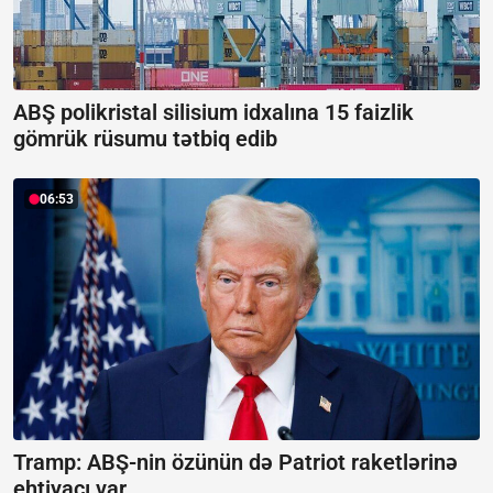
ABŞ polikristal silisium idxalına 15 faizlik
gömrük rüsumu tətbiq edib
06:53
Tramp: ABŞ-nin özünün də Patriot raketlərinə
ehtiyacı var