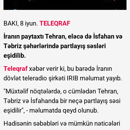
BAKI, 8 iyun.
TELEQRAF
İranın paytaxtı Tehran, eləcə də İsfahan və
Təbriz şəhərlərində partlayış səsləri
eşidilib.
Teleqraf
xəbər verir ki, bu barədə İranın
dövlət teleradio şirkəti IRIB məlumat yayıb.
"Müxtəlif nöqtələrdə, o cümlədən Tehran,
Təbriz və İsfahanda bir neçə partlayış səsi
eşidilir", - məlumatda qeyd olunub.
Hadisənin səbəbləri və mümkün nəticələri