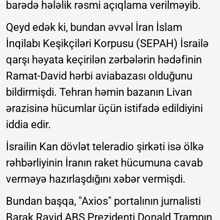
barədə hələlik rəsmi açıqlama verilməyib.
Qeyd edək ki, bundan əvvəl İran İslam
İnqilabı Keşikçiləri Korpusu (SEPAH) İsrailə
qarşı həyata keçirilən zərbələrin hədəfinin
Ramat-David hərbi aviabazası olduğunu
bildirmişdi. Tehran həmin bazanın Livan
ərazisinə hücumlar üçün istifadə edildiyini
iddia edir.
İsrailin Kan dövlət teleradio şirkəti isə ölkə
rəhbərliyinin İranın raket hücumuna cavab
verməyə hazırlaşdığını xəbər vermişdi.
Bundan başqa, "Axios" portalının jurnalisti
Barak Ravid ABŞ Prezidenti Donald Trampın