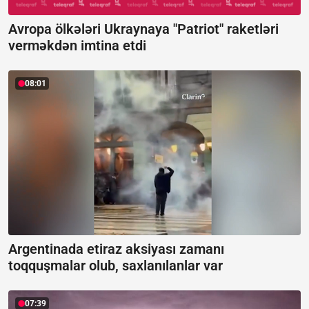
Avropa ölkələri Ukraynaya "Patriot" raketləri
verməkdən imtina etdi
08:01
Argentinada etiraz aksiyası zamanı
toqquşmalar olub, saxlanılanlar var
07:39