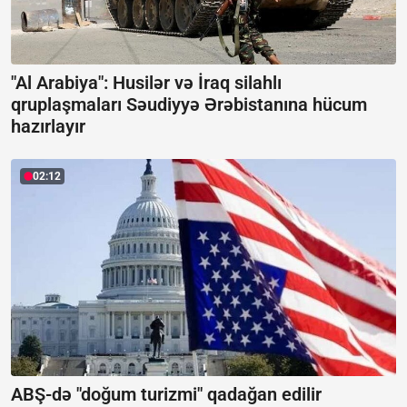
"Al Arabiya": Husilər və İraq silahlı
qruplaşmaları Səudiyyə Ərəbistanına hücum
hazırlayır
02:12
ABŞ-də "doğum turizmi" qadağan edilir