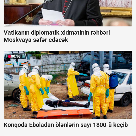
Vatikanın diplomatik xidmətinin rəhbəri
Moskvaya səfər edəcək
00:16
Konqoda Eboladan ölənlərin sayı 1800-ü keçib