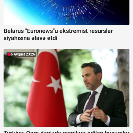
Belarus "Euronews"u ekstremist resurslar
siyahısına əlavə etdi
6 Avqust 23:26