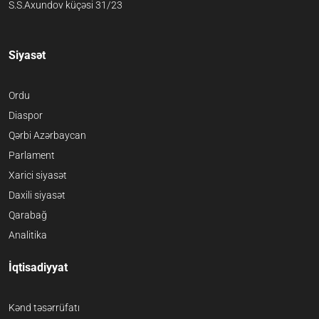
S.S.Axundov küçəsi 31/23
Siyasət
Ordu
Diaspor
Qərbi Azərbaycan
Parlament
Xarici siyasət
Daxili siyasət
Qarabağ
Analitika
İqtisadiyyat
Kənd təsərrüfatı