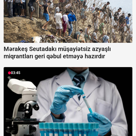
Mərakeş Seutadakı müşayiətsiz azyaşlı
miqrantları geri qəbul etməyə hazırdır
03:45