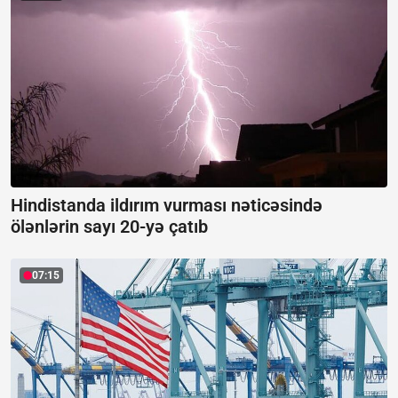
Hindistanda ildırım vurması nəticəsində
ölənlərin sayı 20-yə çatıb
07:15