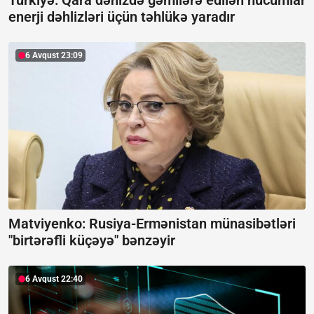
Türkiyə: Qara dənizdə gəmilərə edilən hücumlar
enerji dəhlizləri üçün təhlükə yaradır
6 Avqust 23:09
Matviyenko: Rusiya-Ermənistan münasibətləri
"birtərəfli küçəyə" bənzəyir
6 Avqust 22:40