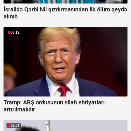
İsraildə Qərbi Nil qızdırmasından ilk ölüm qeydə
alınıb
03:12
Tramp: ABŞ ordusunun silah ehtiyatları
artırılmalıdır
02:51