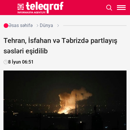
Əsas səhifə
Dünya
Tehran, İsfahan və Təbrizdə partlayış
səsləri eşidilib
8 İyun 06:51