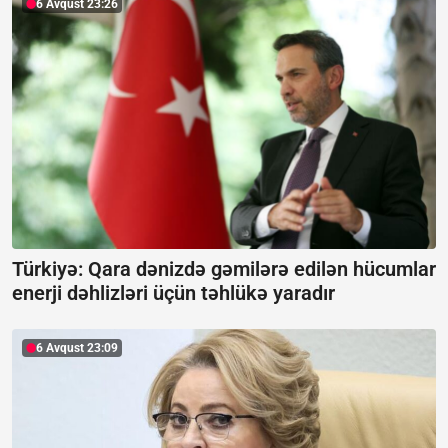
6 Avqust 23:26
Türkiyə: Qara dənizdə gəmilərə edilən hücumlar
enerji dəhlizləri üçün təhlükə yaradır
6 Avqust 23:09