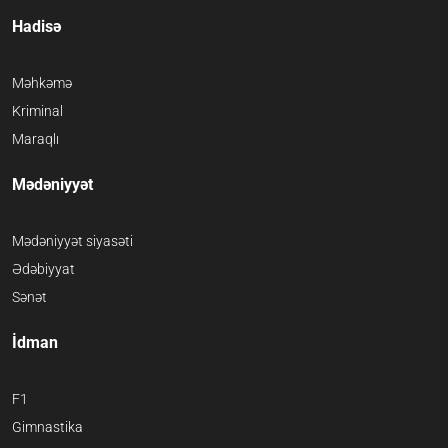
Hadisə
Məhkəmə
Kriminal
Maraqlı
Mədəniyyət
Mədəniyyət siyasəti
Ədəbiyyat
Sənət
İdman
F1
Gimnastika