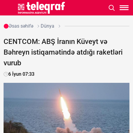
Əsas səhifə
Dünya
CENTCOM: ABŞ İranın Küveyt və
Bəhreyn istiqamətində atdığı raketləri
vurub
6 İyun 07:33