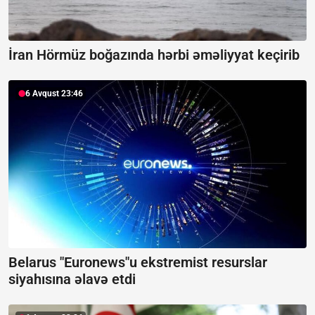
İran Hörmüz boğazında hərbi əməliyyat keçirib
6 Avqust 23:46
Belarus "Euronews"u ekstremist resurslar
siyahısına əlavə etdi