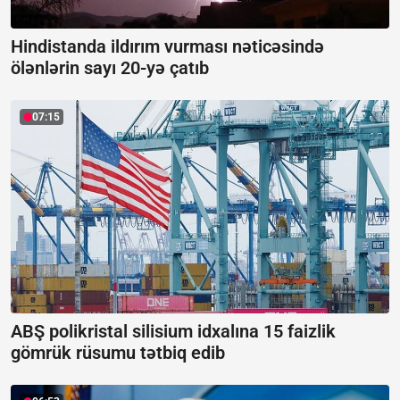
Hindistanda ildırım vurması nəticəsində
ölənlərin sayı 20-yə çatıb
07:15
ABŞ polikristal silisium idxalına 15 faizlik
gömrük rüsumu tətbiq edib