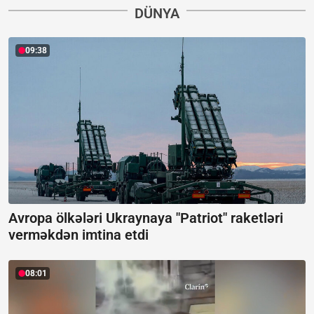
DÜNYA
09:38
Avropa ölkələri Ukraynaya "Patriot" raketləri
verməkdən imtina etdi
08:01