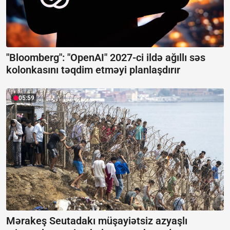
"Bloomberg": "OpenAI" 2027-ci ildə ağıllı səs
kolonkasını təqdim etməyi planlaşdırır
05:59
Mərakeş Seutadakı müşayiətsiz azyaşlı