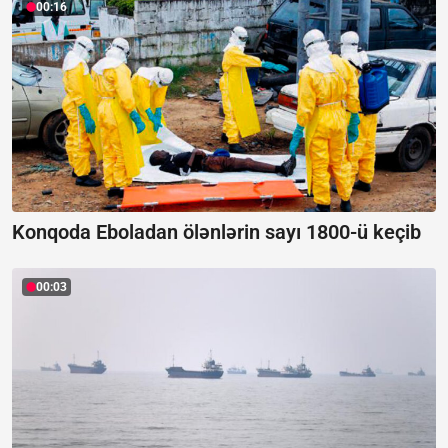
00:16
Konqoda Eboladan ölənlərin sayı 1800-ü keçib
00:03