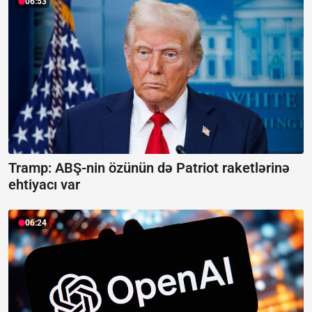
06:53
Tramp: ABŞ-nin özünün də Patriot raketlərinə
ehtiyacı var
06:24