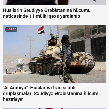
Husilərin Səudiyyə Ərəbistanına hücumu
nəticəsində 11 mülki şəxs yaralanıb
02:30
"Al Arabiya": Husilər və İraq silahlı
qruplaşmaları Səudiyyə Ərəbistanına hücum
hazırlayır