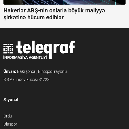
Hakerlər ABŞ-nin onlarla böyük maliyyə
şirkətinə hücum ediblər
Ünvan:
Bakı şəhəri, Binəqədi rayonu,
S.S.Axundov küçəsi 31/23
Siyasət
Ordu
Diaspor