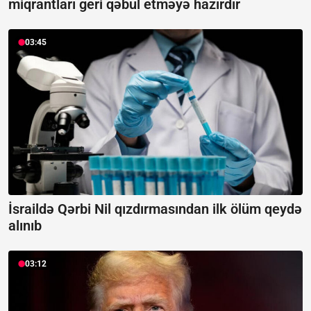
miqrantları geri qəbul etməyə hazırdır
03:45
İsraildə Qərbi Nil qızdırmasından ilk ölüm qeydə
alınıb
03:12