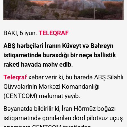
BAKI, 6 iyun.
TELEQRAF
ABŞ hərbçiləri İranın Küveyt və Bəhreyn
istiqamətində buraxdığı bir neçə ballistik
raketi havada məhv edib.
Teleqraf
xəbər verir ki, bu barədə ABŞ Silahlı
Qüvvələrinin Mərkəzi Komandanlığı
(CENTCOM) məlumat yayıb.
Bəyanatda bildirilir ki, İran Hörmüz boğazı
istiqamətində göndərilən dörd pilotsuz uçuş