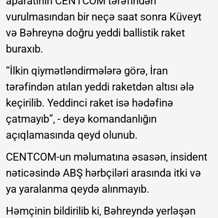
aparatının CENTCOM tərəfindən
vurulmasından bir neçə saat sonra Küveyt
və Bəhreynə doğru yeddi ballistik raket
buraxıb.
“İlkin qiymətləndirmələrə görə, İran
tərəfindən atılan yeddi raketdən altısı ələ
keçirilib. Yeddinci raket isə hədəfinə
çatmayıb”, - deyə komandanlığın
açıqlamasında qeyd olunub.
CENTCOM-un məlumatına əsasən, insident
nəticəsində ABŞ hərbçiləri arasında itki və
ya yaralanma qeydə alınmayıb.
Həmçinin bildirilib ki, Bəhreyndə yerləşən