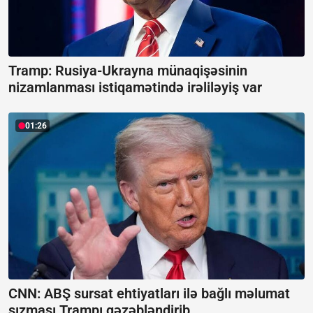
Tramp: Rusiya-Ukrayna münaqişəsinin
nizamlanması istiqamətində irəliləyiş var
01:26
CNN: ABŞ sursat ehtiyatları ilə bağlı məlumat
sızması Trampı qəzəbləndirib