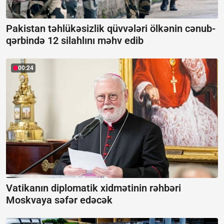
Pakistan təhlükəsizlik qüvvələri ölkənin cənub-
qərbində 12 silahlını məhv edib
00:24
Vatikanın diplomatik xidmətinin rəhbəri
Moskvaya səfər edəcək