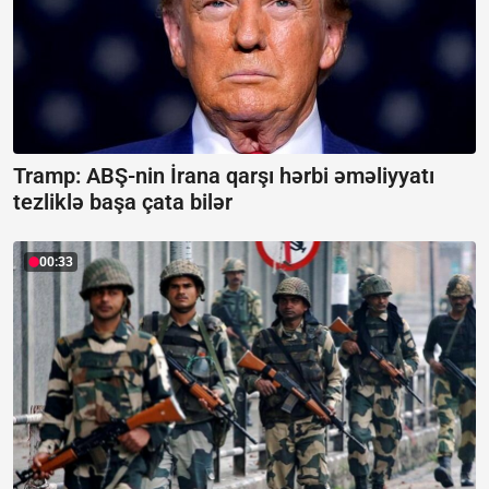
Tramp: ABŞ-nin İrana qarşı hərbi əməliyyatı
tezliklə başa çata bilər
00:33