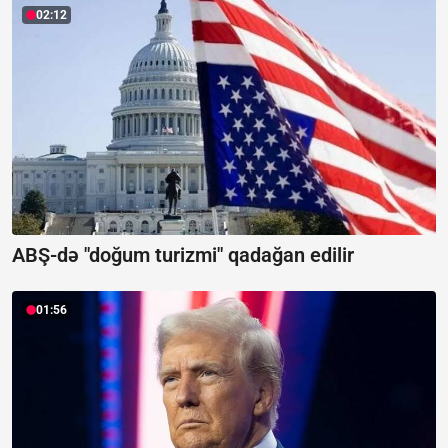
02:12
ABŞ-də "doğum turizmi" qadağan edilir
01:56