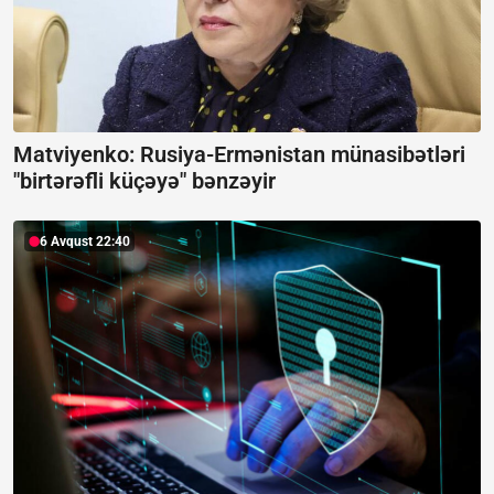
Matviyenko: Rusiya-Ermənistan münasibətləri
"birtərəfli küçəyə" bənzəyir
6 Avqust 22:40