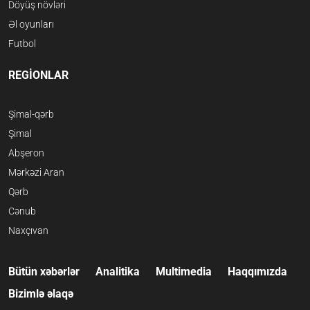
Döyüş növləri
Əl oyunları
Futbol
REGİONLAR
Şimal-qərb
Şimal
Abşeron
Mərkəzi Aran
Qərb
Cənub
Naxçıvan
Bütün xəbərlər
Analitika
Multimedia
Haqqımızda
Bizimlə əlaqə