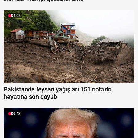
01:02
Pakistanda leysan yağışları 151 nəfərin
həyatına son qoyub
00:43