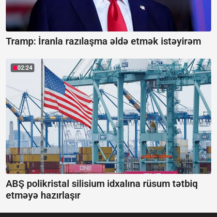
Tramp: İranla razılaşma əldə etmək istəyirəm
02:24
ABŞ polikristal silisium idxalına rüsum tətbiq
etməyə hazırlaşır