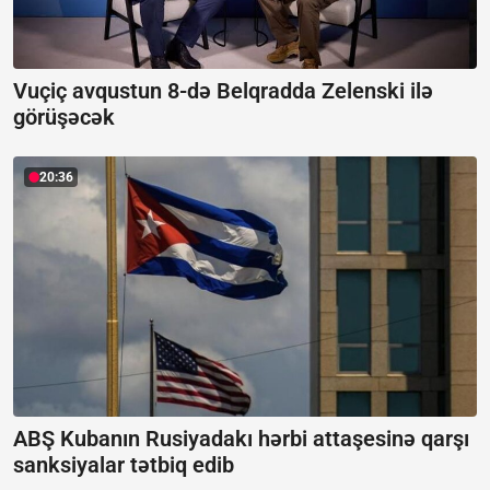
Vuçiç avqustun 8-də Belqradda Zelenski ilə
görüşəcək
20:36
ABŞ Kubanın Rusiyadakı hərbi attaşesinə qarşı
sanksiyalar tətbiq edib