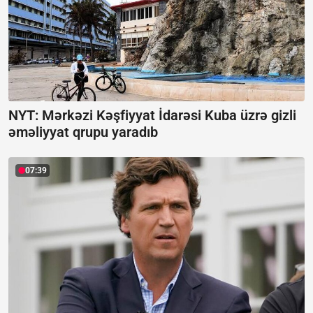
NYT: Mərkəzi Kəşfiyyat İdarəsi Kuba üzrə gizli
əməliyyat qrupu yaradıb
07:39