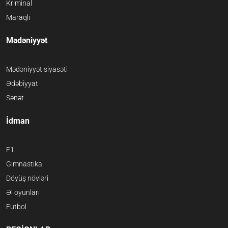
Kriminal
Maraqlı
Mədəniyyət
Mədəniyyət siyasəti
Ədəbiyyat
Sənət
İdman
F1
Gimnastika
Döyüş növləri
Əl oyunları
Futbol