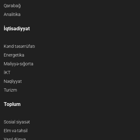
Qarabağ
Analitika
İqtisadiyyat
Kənd təsərrüfatı
Energetika
Maliyyə-sığorta
İKT
Nəqliyyat
Turizm
Toplum
Sosial siyasət
Elm və təhsil
Yaşıl dünya