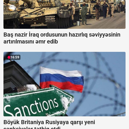
Baş nazir İraq ordusunun hazırlıq səviyyəsinin
artırılmasını əmr edib
16:59
Böyük Britaniya Rusiyaya qarşı yeni