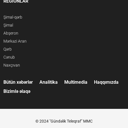
REGİONLAR
Şimal-qərb
Şimal
Abşeron
Mərkəzi Aran
Qərb
Cənub
Naxçıvan
Bütün xəbərlər
Analitika
Multimedia
Haqqımızda
Bizimlə əlaqə
© 2024 "Gündəlik Teleqraf" MMC