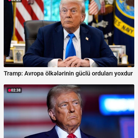
Tramp: Avropa ölkələrinin güclü orduları yoxdur
02:38