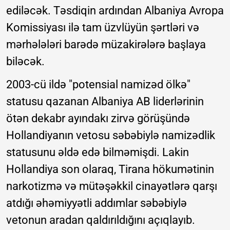
ediləcək. Təsdiqin ardından Albaniya Avropa
Komissiyası ilə tam üzvlüyün şərtləri və
mərhələləri barədə müzakirələrə başlaya
biləcək.
2003-cü ildə "potensial namizəd ölkə"
statusu qazanan Albaniya AB liderlərinin
ötən dekabr ayındakı zirvə görüşündə
Hollandiyanın vetosu səbəbiylə namizədlik
statusunu əldə edə bilməmişdi. Lakin
Hollandiya son olaraq, Tirana hökumətinin
narkotizmə və mütəşəkkil cinayətlərə qarşı
atdığı əhəmiyyətli addımlar səbəbiylə
vetonun aradan qaldırıldığını açıqlayıb.