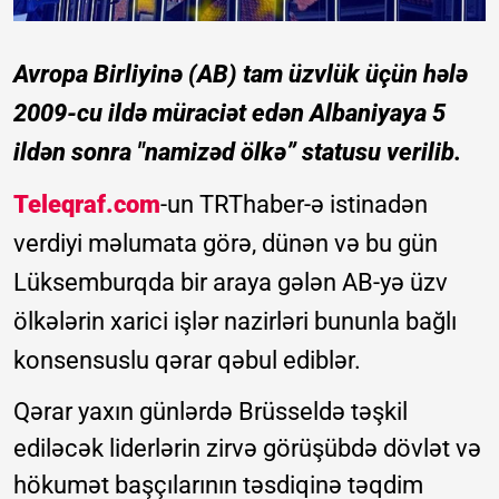
Avropa Birliyinə (AB) tam üzvlük üçün hələ
2009-cu ildə müraciət edən Albaniyaya 5
ildən sonra "namizəd ölkə” statusu verilib.
Teleqraf.com
-un TRThaber-ə istinadən
verdiyi məlumata görə, dünən və bu gün
Lüksemburqda bir araya gələn AB-yə üzv
ölkələrin xarici işlər nazirləri bununla bağlı
konsensuslu qərar qəbul ediblər.
Qərar yaxın günlərdə Brüsseldə təşkil
ediləcək liderlərin zirvə görüşübdə dövlət və
hökumət başçılarının təsdiqinə təqdim