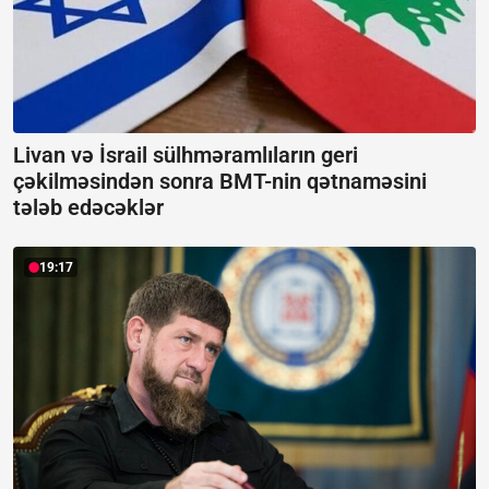
Livan və İsrail sülhməramlıların geri
çəkilməsindən sonra BMT-nin qətnaməsini
tələb edəcəklər
19:17