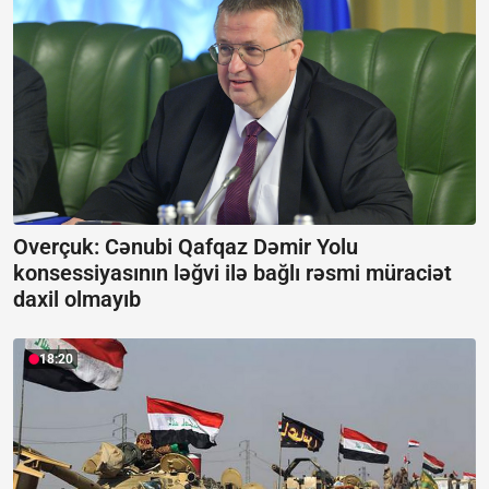
Overçuk: Cənubi Qafqaz Dəmir Yolu
konsessiyasının ləğvi ilə bağlı rəsmi müraciət
daxil olmayıb
18:20