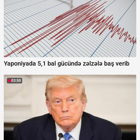
Yaponiyada 5,1 bal gücündə zəlzələ baş verib
03:50