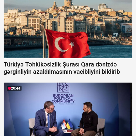
Türkiyə Təhlükəsizlik Şurası Qara dənizdə
gərginliyin azaldılmasının vacibliyini bildirib
20:44