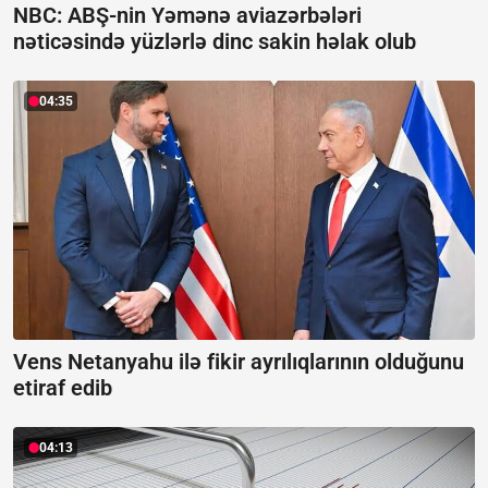
NBC: ABŞ-nin Yəmənə aviazərbələri
nəticəsində yüzlərlə dinc sakin həlak olub
04:35
Vens Netanyahu ilə fikir ayrılıqlarının olduğunu
etiraf edib
04:13