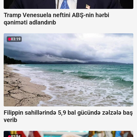
Tramp Venesuela neftini ABŞ-nin hərbi
qəniməti adlandırıb
03:19
Filippin sahillərində 5,9 bal gücündə zəlzələ baş
verib
02:54