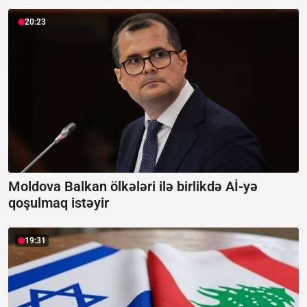
20:23
Moldova Balkan ölkələri ilə birlikdə Aİ-yə
qoşulmaq istəyir
19:31