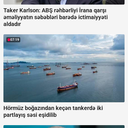
Taker Karlson: ABŞ rəhbərliyi İrana qarşı
əməliyyatın səbəbləri barədə ictimaiyyəti
aldadır
07:19
Hörmüz boğazından keçən tankerdə iki
partlayış səsi eşidilib