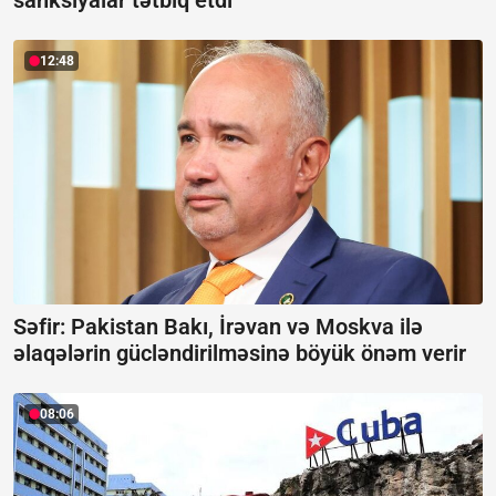
sanksiyalar tətbiq etdi
12:48
Səfir: Pakistan Bakı, İrəvan və Moskva ilə
əlaqələrin gücləndirilməsinə böyük önəm verir
08:06