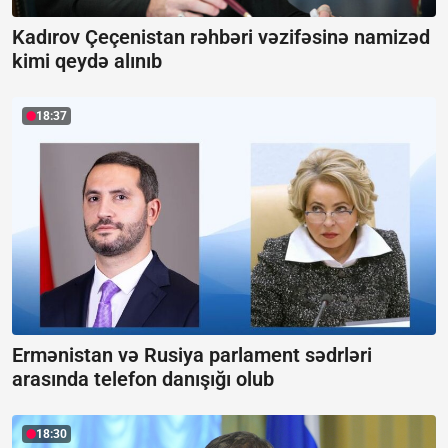
Kadırov Çeçenistan rəhbəri vəzifəsinə namizəd
kimi qeydə alınıb
18:37
Ermənistan və Rusiya parlament sədrləri
arasında telefon danışığı olub
18:30