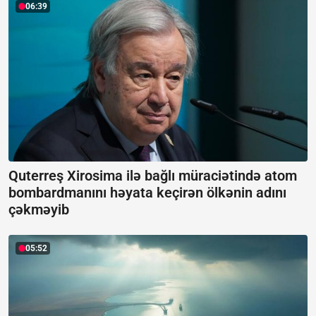
06:39
Quterreş Xirosima ilə bağlı müraciətində atom
bombardmanını həyata keçirən ölkənin adını
çəkməyib
05:52