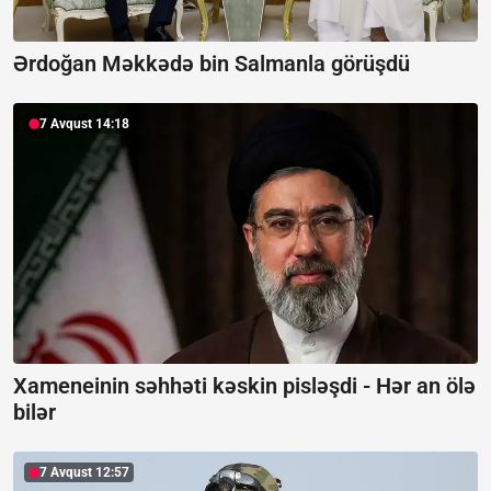
Ərdoğan Məkkədə bin Salmanla görüşdü
7 Avqust 14:18
Xameneinin səhhəti kəskin pisləşdi -
Hər an ölə
bilər
7 Avqust 12:57