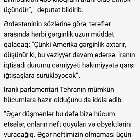
üçündür”, - deputat bildirib.
Ərdəstaninin sözlərinə görə, tərəflər
arasında hərbi gərginlik uzun müddət
qalacaq: “Çünki Amerika gərginlik axtarır,
düşünür ki, bu vəziyyət davam edərsə, İranın
iqtisadi durumu cəmiyyəti hakimiyyətə qarşı
iğtişaşlara sürükləyəcək”.
İranlı parlamentari Tehranın mümkün
hücumlara hazır olduğunu da iddia edib:
“Əgər düşmənlər bu dəfə bizə hücum
etsələr, onların neft quyuları və obyektlərini
vuracağıq. Əgər neftimizin olmaması üçün