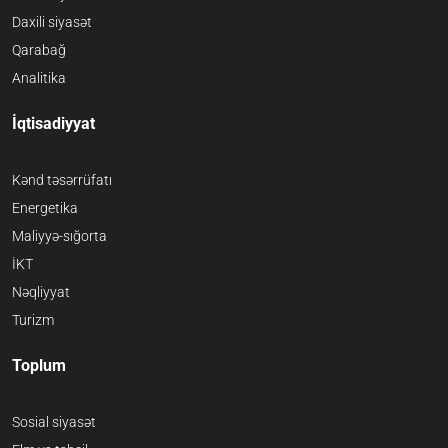
Daxili siyasət
Qarabağ
Analitika
İqtisadiyyat
Kənd təsərrüfatı
Energetika
Maliyyə-sığorta
İKT
Nəqliyyat
Turizm
Toplum
Sosial siyasət