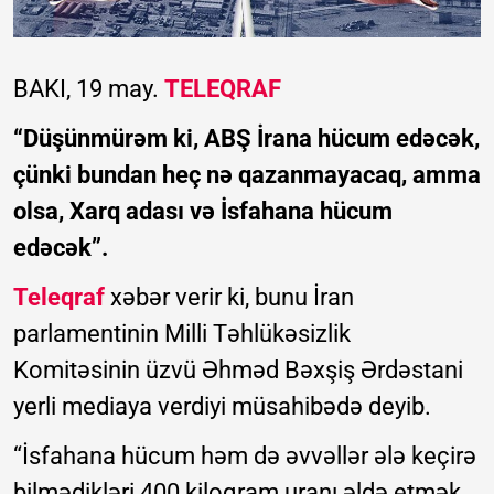
BAKI, 19 may.
TELEQRAF
“Düşünmürəm ki, ABŞ İrana hücum edəcək,
çünki bundan heç nə qazanmayacaq, amma
olsa, Xarq adası və İsfahana hücum
edəcək”.
Teleqraf
xəbər verir ki, bunu İran
parlamentinin Milli Təhlükəsizlik
Komitəsinin üzvü Əhməd Bəxşiş Ərdəstani
yerli mediaya verdiyi müsahibədə deyib.
“İsfahana hücum həm də əvvəllər ələ keçirə
bilmədikləri 400 kiloqram uranı əldə etmək