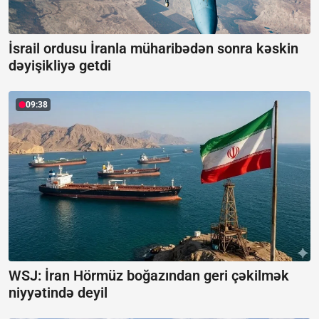
İsrail ordusu İranla müharibədən sonra kəskin
dəyişikliyə getdi
09:38
WSJ: İran Hörmüz boğazından geri çəkilmək
niyyətində deyil