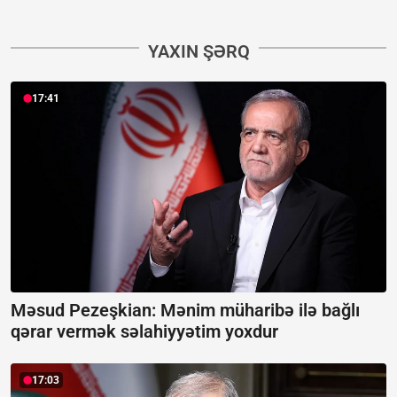
YAXIN ŞƏRQ
17:41
Məsud Pezeşkian: Mənim müharibə ilə bağlı
qərar vermək səlahiyyətim yoxdur
17:03