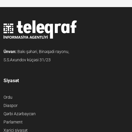
Ünvan:
Bakı şəhəri, Binəqədi rayonu,
S.S.Axundov küçəsi 31/23
Siyasət
Ordu
Diaspor
Qərbi Azərbaycan
Parlament
Xarici siyasət