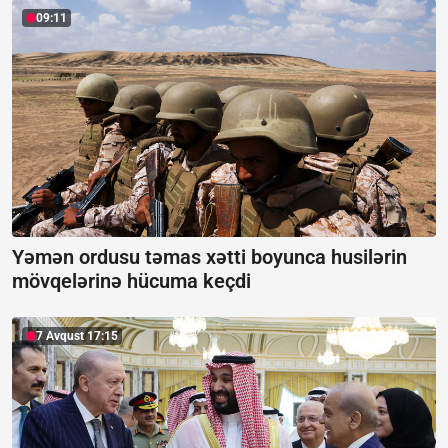
09:11
Yəmən ordusu təmas xətti boyunca husilərin
mövqelərinə hücuma keçdi
7 Avqust 17:15