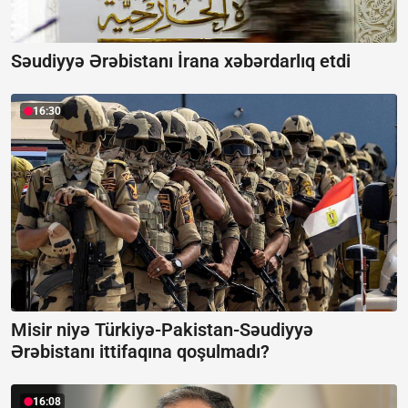
Səudiyyə Ərəbistanı İrana xəbərdarlıq etdi
16:30
Misir niyə Türkiyə-Pakistan-Səudiyyə
Ərəbistanı ittifaqına qoşulmadı?
16:08