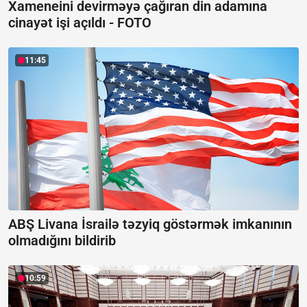
Xameneini devirməyə çağıran din adamına
cinayət işi açıldı -
FOTO
11:45
ABŞ Livana İsrailə təzyiq göstərmək imkanının
olmadığını bildirib
10:59