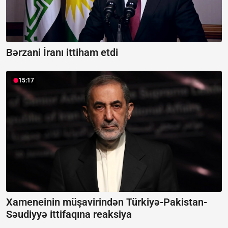
Bərzani İranı ittiham etdi
15:17
Xameneinin müşavirindən Türkiyə-Pakistan-
Səudiyyə ittifaqına reaksiya