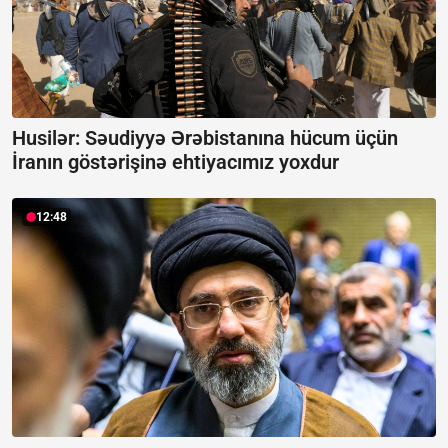
Husilər: Səudiyyə Ərəbistanına hücum üçün
İranın göstərişinə ehtiyacımız yoxdur
12:48