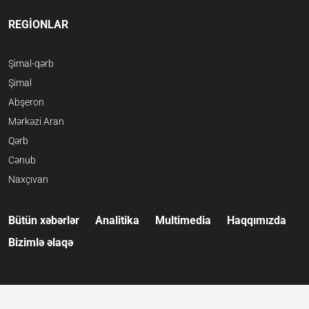
REGİONLAR
Şimal-qərb
Şimal
Abşeron
Mərkəzi Aran
Qərb
Cənub
Naxçıvan
Bütün xəbərlər
Analitika
Multimedia
Haqqımızda
Bizimlə əlaqə