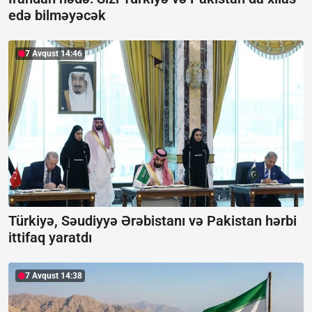
edə bilməyəcək
7 Avqust 14:46
Türkiyə, Səudiyyə Ərəbistanı və Pakistan hərbi
ittifaq yaratdı
7 Avqust 14:38