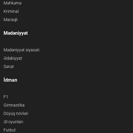
Məhkəmə
Kriminal
Maraqlı
Mədəniyyət
Mədəniyyət siyasəti
Ədəbiyyat
Sənət
İdman
F1
Gimnastika
Döyüş növləri
Əl oyunları
Futbol