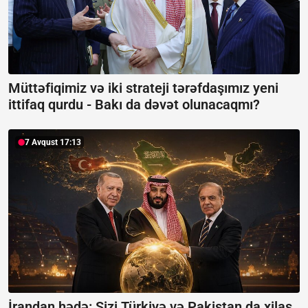
Müttəfiqimiz və iki strateji tərəfdaşımız yeni
ittifaq qurdu -
Bakı da dəvət olunacaqmı?
7 Avqust 17:13
İrandan hədə: Sizi Türkiyə və Pakistan da xilas