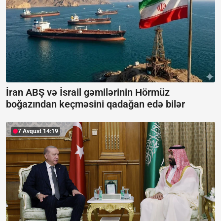
İran ABŞ və İsrail gəmilərinin Hörmüz
boğazından keçməsini qadağan edə bilər
7 Avqust 14:19