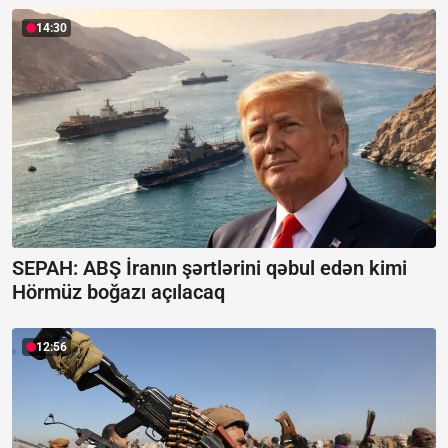
14:30
SEPAH: ABŞ İranın şərtlərini qəbul edən kimi
Hörmüz boğazı açılacaq
12:56