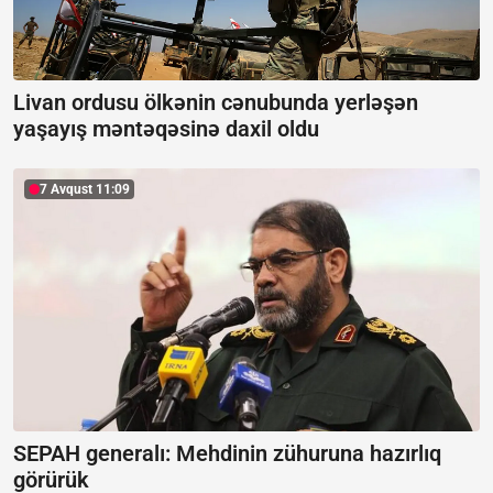
Livan ordusu ölkənin cənubunda yerləşən
yaşayış məntəqəsinə daxil oldu
7 Avqust 11:09
SEPAH generalı:
Mehdinin zühuruna hazırlıq
görürük