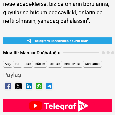
nəsə edəcəklərsə, biz də onların borularına,
quyularına hücum edəcəyik ki, onların da
nefti olmasın, yanacaq bahalaşsın”.
Müəllif:
Mənsur Rəğbətoğlu
ABŞ
İran
uran
hücum
İsfahan
neft obyekti
Xarq adası
Paylaş