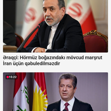
Əraqçi: Hörmüz boğazındakı mövcud marşrut
İran üçün qəbuledilməzdir
15:22