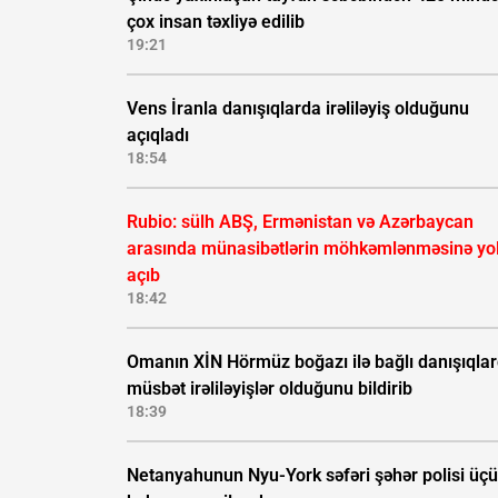
çox insan təxliyə edilib
19:21
Vens İranla danışıqlarda irəliləyiş olduğunu
açıqladı
18:54
Rubio: sülh ABŞ, Ermənistan və Azərbaycan
arasında münasibətlərin möhkəmlənməsinə yo
açıb
18:42
Omanın XİN Hörmüz boğazı ilə bağlı danışıqla
müsbət irəliləyişlər olduğunu bildirib
18:39
Netanyahunun Nyu-York səfəri şəhər polisi üç