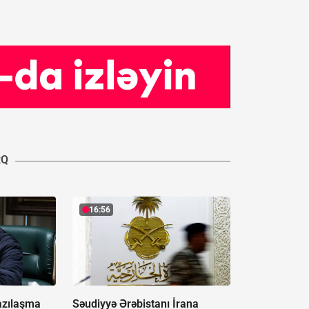
RQ
16:56
razılaşma
Səudiyyə Ərəbistanı İrana