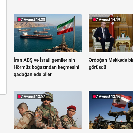
7 Avqust 14:38
7 Avqust 14:19
İran ABŞ və İsrail gəmilərinin
Ərdoğan Məkkədə bi
Hörmüz boğazından keçməsini
görüşdü
qadağan edə bilər
7 Avqust 12:57
7 Avqust 12:16