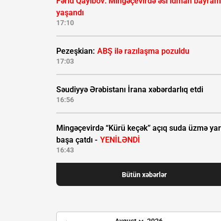
Fərid Qayıbov: Mingəçevirdə əsl idman bayram
yaşandı
17:10
Pezeşkian:
ABŞ ilə razılaşma pozuldu
17:03
Səudiyyə Ərəbistanı İrana xəbərdarlıq etdi
16:56
Mingəçevirdə “Kürü keçək” açıq suda üzmə yar
başa çatdı -
YENİLƏNDİ
16:43
Bütün xəbərlər