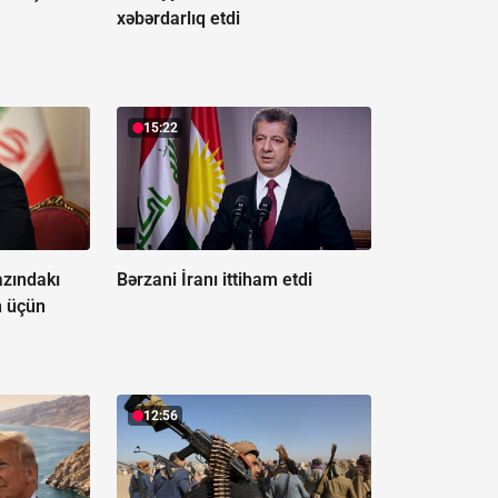
xəbərdarlıq etdi
15:22
zındakı
Bərzani İranı ittiham etdi
n üçün
12:56