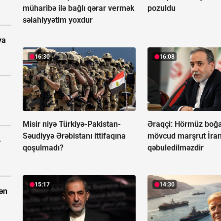
müharibə ilə bağlı qərar vermək
pozuldu
səlahiyyətim yoxdur
ya
16:30
16:08
Misir niyə Türkiyə-Pakistan-
Əraqçi: Hörmüz boğa
Səudiyyə Ərəbistanı ittifaqına
mövcud marşrut İra
-
qoşulmadı?
qəbuledilməzdir
15:17
14:30
dən