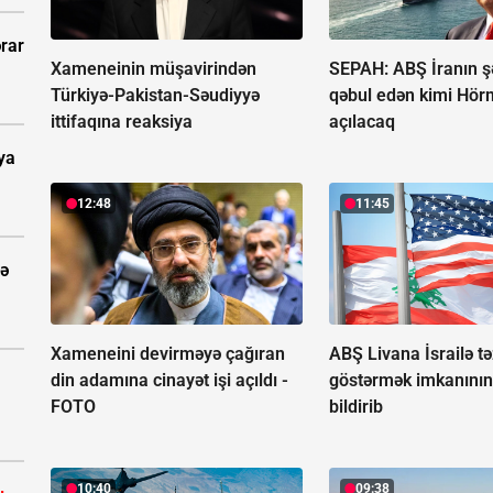
rar
Xameneinin müşavirindən
SEPAH: ABŞ İranın şə
Türkiyə-Pakistan-Səudiyyə
qəbul edən kimi Hör
ittifaqına reaksiya
açılacaq
ya
12:48
11:45
tə
Xameneini devirməyə çağıran
ABŞ Livana İsrailə t
din adamına cinayət işi açıldı -
göstərmək imkanının
FOTO
bildirib
10:40
09:38