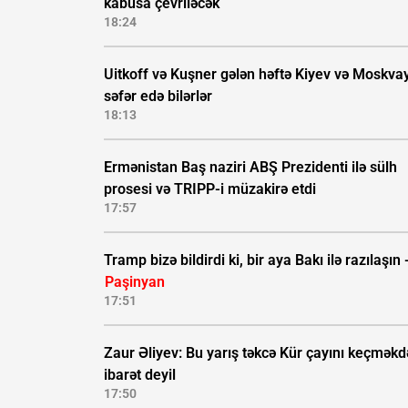
kabusa çevriləcək
18:24
Uitkoff və Kuşner gələn həftə Kiyev və Moskva
səfər edə bilərlər
18:13
Ermənistan Baş naziri ABŞ Prezidenti ilə sülh
prosesi və TRIPP-i müzakirə etdi
17:57
Tramp bizə bildirdi ki, bir aya Bakı ilə razılaşın 
Paşinyan
17:51
Zaur Əliyev: Bu yarış təkcə Kür çayını keçmək
ibarət deyil
17:50