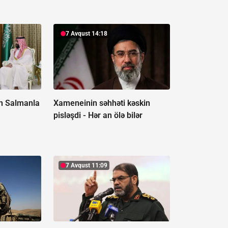
7 Avqust 14:18
n Salmanla
Xameneinin səhhəti kəskin
pisləşdi -
Hər an ölə bilər
7 Avqust 11:09