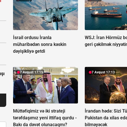
ı
İsrail ordusu İranla
WSJ: İran Hörmüz b
müharibədən sonra kəskin
geri çəkilmək niyyəti
dəyişikliyə getdi
7 Avqust 17:15
7 Avqust 17:13
ışı
Müttəfiqimiz və iki strateji
İrandan hədə: Sizi Tü
tərəfdaşımız yeni ittifaq qurdu -
Pakistan da xilas ed
Bakı da dəvət olunacaqmı?
bilməyəcək