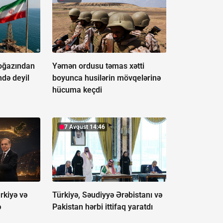
oğazından
Yəmən ordusu təmas xətti
ndə deyil
boyunca husilərin mövqelərinə
hücuma keçdi
7 Avqust 14:46
rkiyə və
Türkiyə, Səudiyyə Ərəbistanı və
ə
Pakistan hərbi ittifaq yaratdı