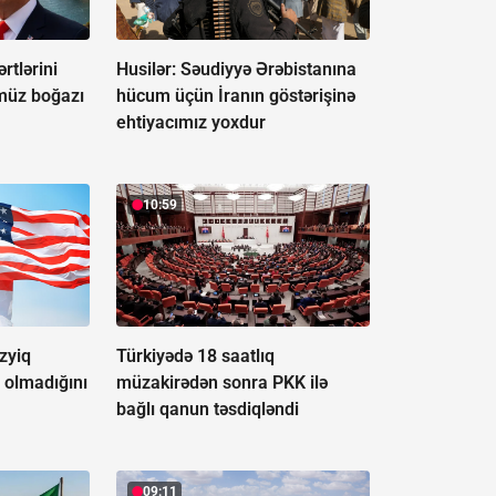
rtlərini
Husilər: Səudiyyə Ərəbistanına
müz boğazı
hücum üçün İranın göstərişinə
ehtiyacımız yoxdur
10:59
əzyiq
Türkiyədə 18 saatlıq
 olmadığını
müzakirədən sonra PKK ilə
bağlı qanun təsdiqləndi
09:11