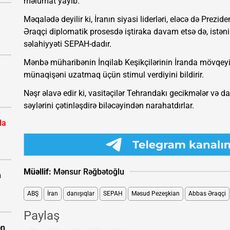
məlumat yayıb.
Məqalədə deyilir ki, İranın siyasi liderləri, eləcə də Prezi
Əraqçi diplomatik prosesdə iştiraka davam etsə də, istən
səlahiyyəti SEPAH-dadır.
Mənbə müharibənin İnqilab Keşikçilərinin İranda mövqeyin
münaqişəni uzatmaq üçün stimul verdiyini bildirir.
Nəşr əlavə edir ki, vasitəçilər Tehrandakı gecikmələr və 
səylərini çətinləşdirə biləcəyindən narahatdırlar.
da
Müəllif:
Mənsur Rəğbətoğlu
n
ABŞ
İran
danışıqlar
SEPAH
Məsud Pezeşkian
Abbas Əraqçi
Paylaş
ən