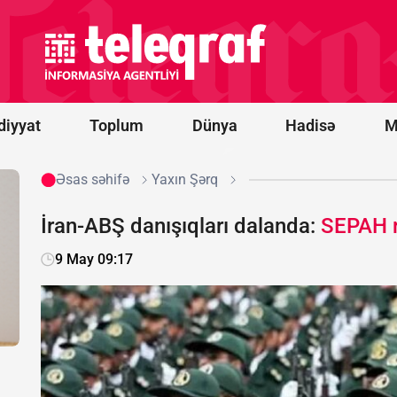
G20-yə
dəvətə görə
ABŞ
Prezidentinə
təşəkkür
edib
diyyat
Toplum
Dünya
Hadisə
M
Əsas səhifə
Yaxın Şərq
İran-ABŞ danışıqları dalanda:
SEPAH r
9 May 09:17