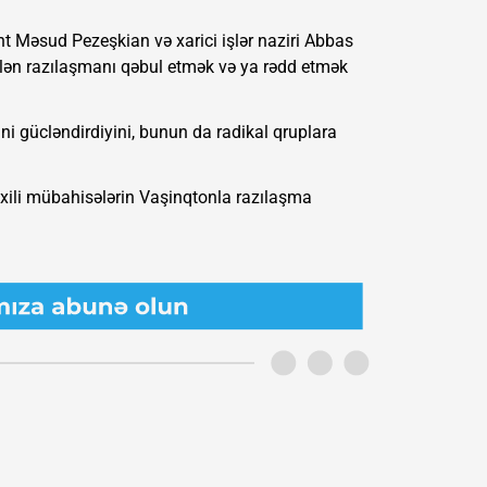
dent Məsud Pezeşkian və xarici işlər naziri Abbas
ilən razılaşmanı qəbul etmək və ya rədd etmək
i gücləndirdiyini, bunun da radikal qruplara
daxili mübahisələrin Vaşinqtonla razılaşma