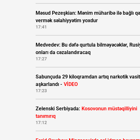
Məsud Pezeşkian: Mənim müharibə ilə bağlı qə
vermək səlahiyyətim yoxdur
17:41
Medvedev: Bu dəfə qurtula bilməyəcəklər, Rusi
onları da cəzalandıracaq
17:27
Sabunçuda 29 kiloqramdan artıq narkotik vasi
aşkarlandı -
VİDEO
17:23
Zelenski Serbiyada:
Kosovonun müstəqilliyini
tanımırıq
17:12