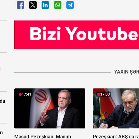
l
YAXIN ŞƏ
17:41
17:03
rda
ün
Məsud Pezeşkian: Mənim
Pezeşkian:
ABŞ ilə 