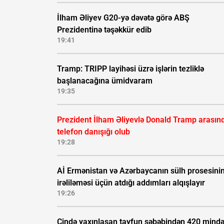
İlham Əliyev G20-yə dəvətə görə ABŞ
Prezidentinə təşəkkür edib
19:41
Tramp: TRIPP layihəsi üzrə işlərin tezliklə
başlanacağına ümidvaram
19:35
Prezident İlham Əliyevlə Donald Tramp arasın
telefon danışığı olub
19:28
Aİ Ermənistan və Azərbaycanın sülh prosesini
irəliləməsi üçün atdığı addımları alqışlayır
19:26
Çində yaxınlaşan tayfun səbəbindən 420 mind