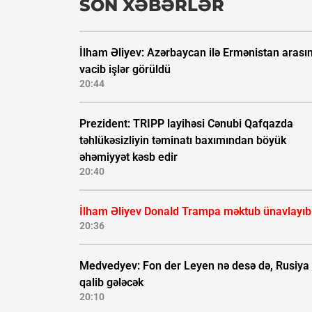
SON XƏBƏRLƏR
İlham Əliyev: Azərbaycan ilə Ermənistan arası
vacib işlər görüldü
20:44
Prezident: TRIPP layihəsi Cənubi Qafqazda
təhlükəsizliyin təminatı baxımından böyük
əhəmiyyət kəsb edir
20:40
İlham Əliyev Donald Trampa məktub ünavlayıb
20:36
Medvedyev: Fon der Leyen nə desə də, Rusiya
qalib gələcək
20:10