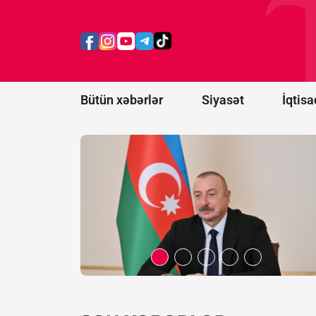
təhlükəsizliyin
təminatı
baxımından
böyük
əhəmiyyət
kəsb edir
Bütün xəbərlər
Siyasət
İqtisa