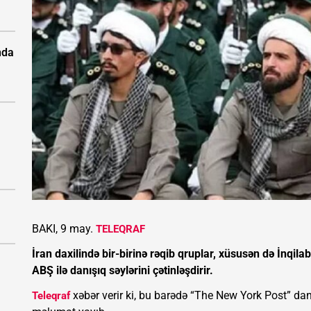
nda
BAKI, 9 may.
TELEQRAF
İran daxilində bir-birinə rəqib qruplar, xüsusən də İnqil
ABŞ ilə danışıq səylərini çətinləşdirir.
xəbər verir ki, bu barədə “The New York Post” dan
Teleqraf