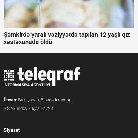
Şəmkirdə yaralı vəziyyətdə tapılan 12 yaşlı qız
xəstəxanada öldü
Ünvan:
Bakı şəhəri, Binəqədi rayonu,
S.S.Axundov küçəsi 31/23
Siyasət