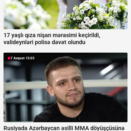
17 yaşlı qıza nişan mərasimi keçirildi,
valideynləri polisə dəvət olundu
7 Avqust 15:03
Rusiyada Azərbaycan əsilli MMA döyüşçüsünə