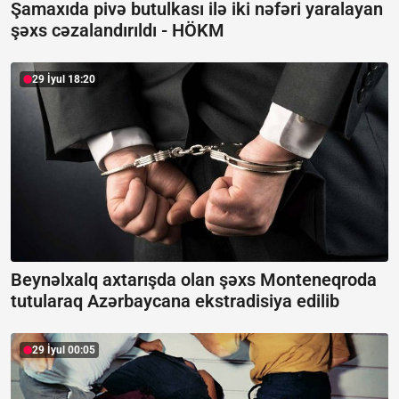
Şamaxıda pivə butulkası ilə iki nəfəri yaralayan
şəxs cəzalandırıldı -
HÖKM
29 İyul 18:20
Beynəlxalq axtarışda olan şəxs Monteneqroda
tutularaq Azərbaycana ekstradisiya edilib
29 İyul 00:05