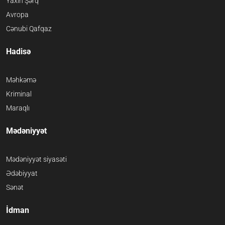
Yaxın Şərq
Avropa
Cənubi Qafqaz
Hadisə
Məhkəmə
Kriminal
Maraqlı
Mədəniyyət
Mədəniyyət siyasəti
Ədəbiyyat
Sənət
İdman