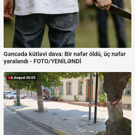
Gəncədə kütləvi dava: Bir nəfər öldü, üç nəfər
yaralandı -
FOTO/YENİLƏNDİ
6 Avqust 00:05