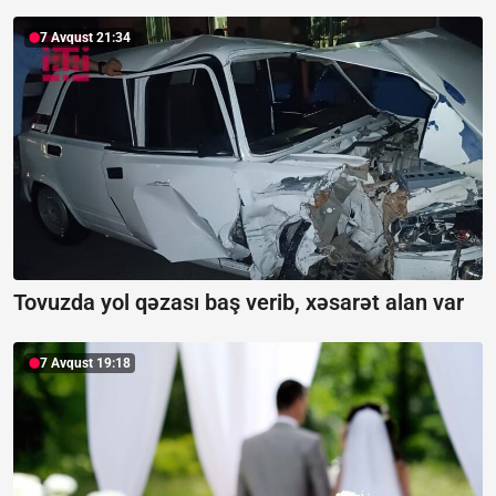
7 Avqust 21:34
Tovuzda yol qəzası baş verib, xəsarət alan var
7 Avqust 19:18