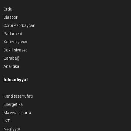
Ordu
Diaspor
Qərbi Azərbaycan
Parlament
Xarici siyasət
Daxili siyasət
Qarabağ
Analitika
İqtisadiyyat
Kənd təsərrüfatı
Energetika
Maliyyə-sığorta
İKT
Nəqliyyat