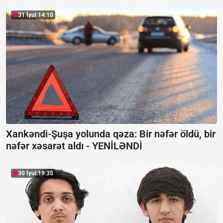
31 İyul 14:10
Xankəndi-Şuşa yolunda qəza: Bir nəfər öldü, bir
nəfər xəsarət aldı -
YENİLƏNDİ
30 İyul 19:35