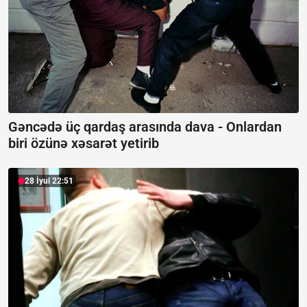
Gəncədə üç qardaş arasında dava -
Onlardan
biri özünə xəsarət yetirib
28 İyul 22:51