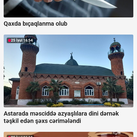
Qaxda bıçaqlanma olub
25 İyul 16:54
Astarada məsciddə azyaşlılara dini dərnək
təşkil edən şəxs cərimələndi