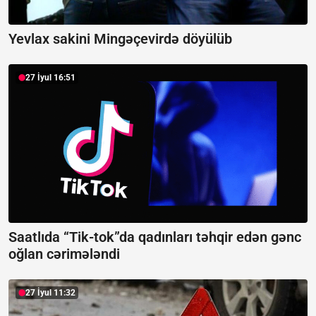
Yevlax sakini Mingəçevirdə döyülüb
27 İyul 16:51
Saatlıda “Tik-tok”da qadınları təhqir edən gənc
oğlan cərimələndi
27 İyul 11:32