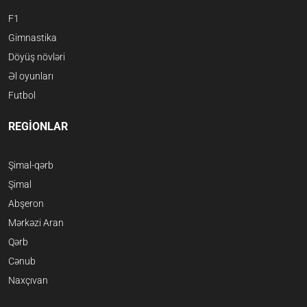
F1
Gimnastika
Döyüş növləri
Əl oyunları
Futbol
REGİONLAR
Şimal-qərb
Şimal
Abşeron
Mərkəzi Aran
Qərb
Cənub
Naxçıvan