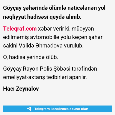
Göyçay şəhərində ölümlə nəticələnən yol
nəqliyyat hadisəsi qeydə alınıb.
Teleqraf.com
xəbər verir ki, müəyyən
edilməmiş avtomobillə yolu keçən şəhər
sakini Validə Əhmədova vurulub.
O, hadisə yerində ölüb.
Göyçay Rayon Polis Şöbəsi tərəfindən
əməliyyat-axtarış tədbirləri aparılır.
Hacı Zeynalov