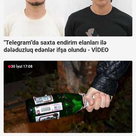
"Telegram"da saxta endirim elanları ilə
dələduzluq edənlər ifşa olundu -
VİDEO
30 İyul 17:08