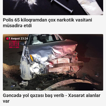
Polis 65 kiloqramdan çox narkotik vasitəni
müsadirə etdi
7 Avqust 23:24
Gəncədə yol qəzası baş verib -
Xəsarət alanlar
var