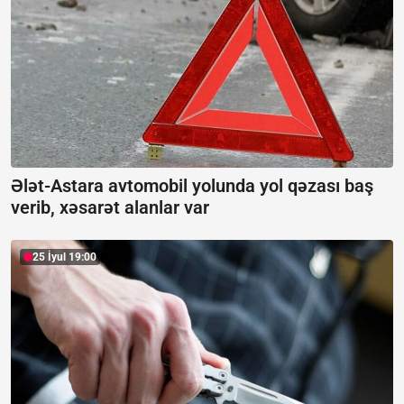
Ələt-Astara avtomobil yolunda yol qəzası baş
verib, xəsarət alanlar var
25 İyul 19:00