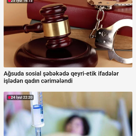
25 İyul 16:15
Ağsuda sosial şəbəkədə qeyri-etik ifadələr
işlədən qadın cərimələndi
24 İyul 22:20