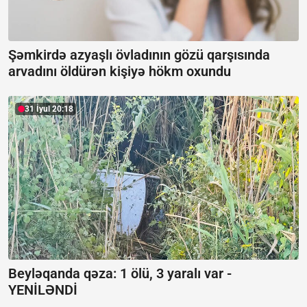
Şəmkirdə azyaşlı övladının gözü qarşısında
arvadını öldürən kişiyə hökm oxundu
31 İyul 20:18
Beyləqanda qəza:
1 ölü, 3 yaralı var -
YENİLƏNDİ