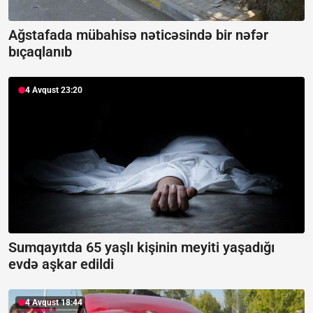
Ağstafada mübahisə nəticəsində bir nəfər
bıçaqlanıb
4 Avqust 23:20
Sumqayıtda 65 yaşlı kişinin meyiti yaşadığı
evdə aşkar edildi
4 Avqust 18:44