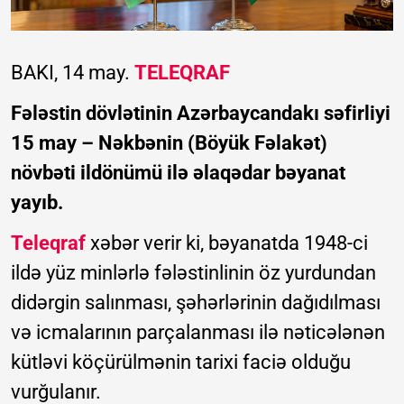
BAKI, 14 may.
TELEQRAF
Fələstin dövlətinin Azərbaycandakı səfirliyi
15 may – Nəkbənin (Böyük Fəlakət)
növbəti ildönümü ilə əlaqədar bəyanat
yayıb.
Teleqraf
xəbər verir ki, bəyanatda 1948-ci
ildə yüz minlərlə fələstinlinin öz yurdundan
didərgin salınması, şəhərlərinin dağıdılması
və icmalarının parçalanması ilə nəticələnən
kütləvi köçürülmənin tarixi faciə olduğu
vurğulanır.