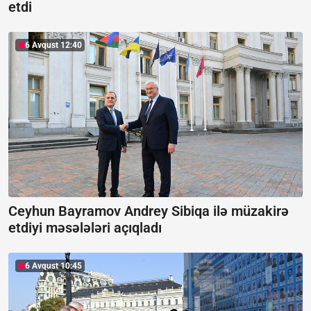
etdi
6 Avqust 12:40
Ceyhun Bayramov Andrey Sibiqa ilə müzakirə
etdiyi məsələləri açıqladı
6 Avqust 10:45