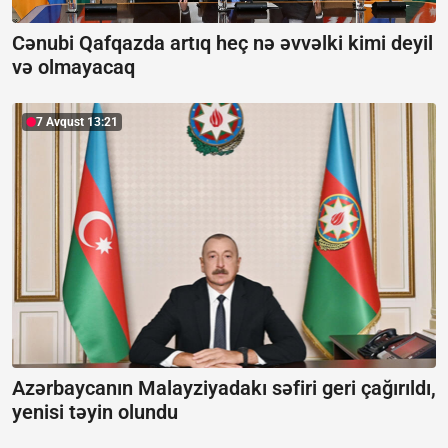
Cənubi Qafqazda artıq heç nə əvvəlki kimi deyil
və olmayacaq
7 Avqust 13:21
Azərbaycanın Malayziyadakı səfiri geri çağırıldı,
yenisi təyin olundu