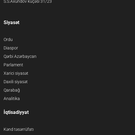
S.S.Axundov küçəsi 31/23
Siyasət
Ordu
Diaspor
Qərbi Azərbaycan
Parlament
Xarici siyasət
Daxili siyasət
Qarabağ
Analitika
İqtisadiyyat
Kənd təsərrüfatı