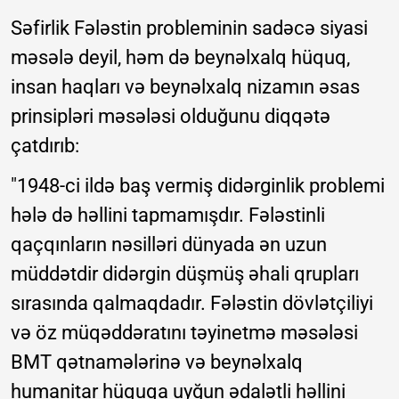
Səfirlik Fələstin probleminin sadəcə siyasi
məsələ deyil, həm də beynəlxalq hüquq,
insan haqları və beynəlxalq nizamın əsas
prinsipləri məsələsi olduğunu diqqətə
çatdırıb:
"1948-ci ildə baş vermiş didərginlik problemi
hələ də həllini tapmamışdır. Fələstinli
qaçqınların nəsilləri dünyada ən uzun
müddətdir didərgin düşmüş əhali qrupları
sırasında qalmaqdadır. Fələstin dövlətçiliyi
və öz müqəddəratını təyinetmə məsələsi
BMT qətnamələrinə və beynəlxalq
humanitar hüquqa uyğun ədalətli həllini