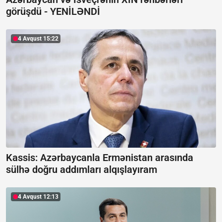
görüşdü -
YENİLƏNDİ
4 Avqust 15:22
Kassis: Azərbaycanla Ermənistan arasında
sülhə doğru addımları alqışlayıram
4 Avqust 12:13