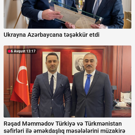
Ukrayna Azərbaycana təşəkkür etdi
6 Avqust 13:17
Rəşad Məmmədov Türkiyə və Türkmənistan
səfirləri ilə əməkdaşlıq məsələlərini müzakirə