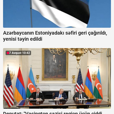
Azərbaycanın Estoniyadakı səfiri geri çağırıldı,
yenisi təyin edildi
7 Avqust 10:42
Deputat: "Vaşinqton sazişi region üçün ciddi