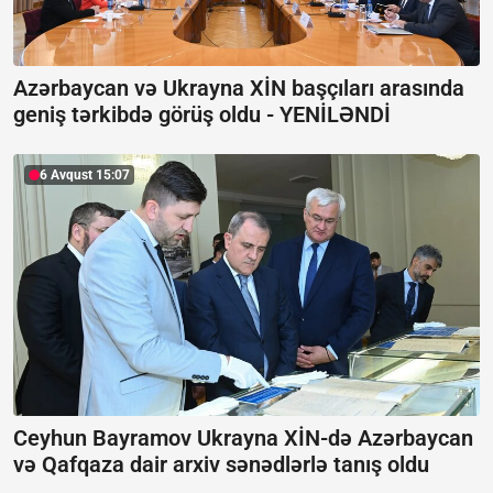
Azərbaycan və Ukrayna XİN başçıları arasında
geniş tərkibdə görüş oldu -
YENİLƏNDİ
6 Avqust 15:07
Ceyhun Bayramov Ukrayna XİN-də Azərbaycan
və Qafqaza dair arxiv sənədlərlə tanış oldu