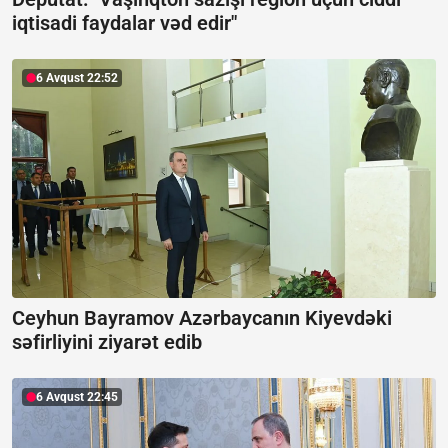
iqtisadi faydalar vəd edir"
6 Avqust 22:52
Ceyhun Bayramov Azərbaycanın Kiyevdəki
səfirliyini ziyarət edib
6 Avqust 22:45