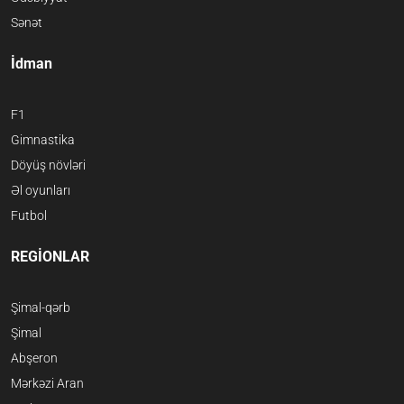
Sənət
İdman
F1
Gimnastika
Döyüş növləri
Əl oyunları
Futbol
REGİONLAR
Şimal-qərb
Şimal
Abşeron
Mərkəzi Aran