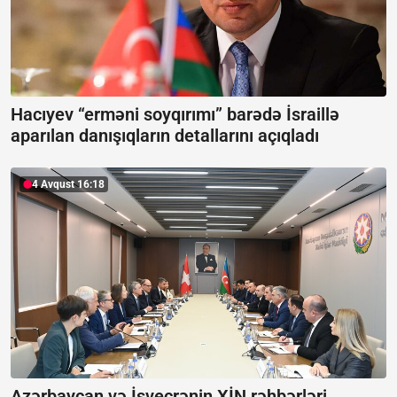
Hacıyev “erməni soyqırımı” barədə İsraillə
aparılan danışıqların detallarını açıqladı
4 Avqust 16:18
Azərbaycan və İsveçrənin XİN rəhbərləri