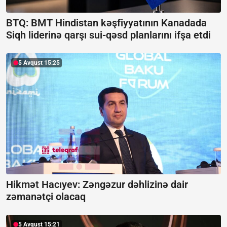
BTQ: BMT Hindistan kəşfiyyatının Kanadada
Siqh liderinə qarşı sui-qəsd planlarını ifşa etdi
5 Avqust 15:25
Hikmət Hacıyev: Zəngəzur dəhlizinə dair
zəmanətçi olacaq
5 Avqust 15:21