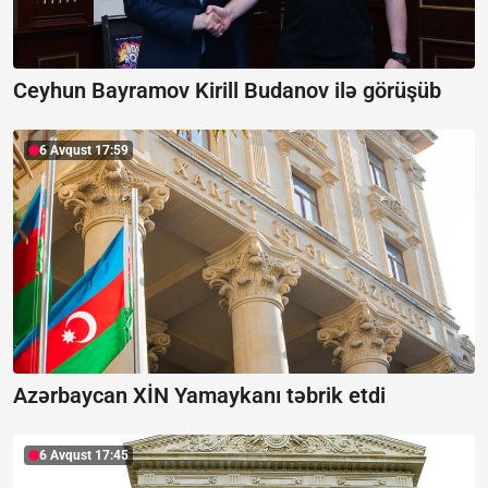
Ceyhun Bayramov Kirill Budanov ilə görüşüb
6 Avqust 17:59
Azərbaycan XİN Yamaykanı təbrik etdi
6 Avqust 17:45