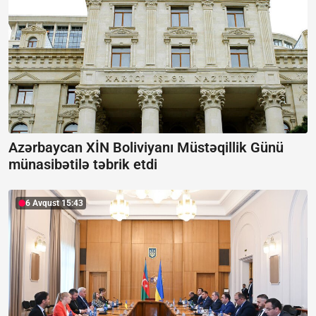
Azərbaycan XİN Boliviyanı Müstəqillik Günü
münasibətilə təbrik etdi
6 Avqust 15:43