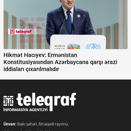
Hikmət Hacıyev: Ermənistan
Konstitusiyasından Azərbaycana qarşı ərazi
iddiaları çıxarılmalıdır
Ünvan:
Bakı şəhəri, Binəqədi rayonu,