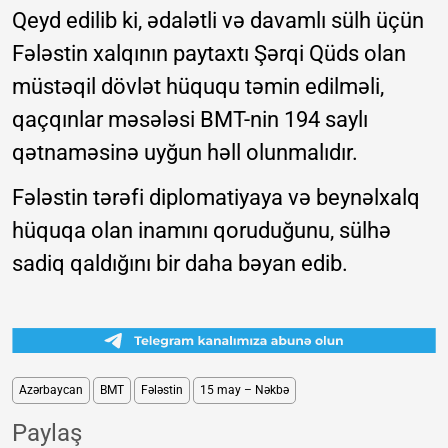
Qeyd edilib ki, ədalətli və davamlı sülh üçün
Fələstin xalqının paytaxtı Şərqi Qüds olan
müstəqil dövlət hüququ təmin edilməli,
qaçqınlar məsələsi BMT-nin 194 saylı
qətnaməsinə uyğun həll olunmalıdır.
Fələstin tərəfi diplomatiyaya və beynəlxalq
hüquqa olan inamını qoruduğunu, sülhə
sadiq qaldığını bir daha bəyan edib.
Azərbaycan
BMT
Fələstin
15 may – Nəkbə
Paylaş