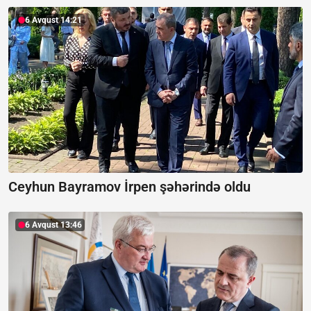
6 Avqust 14:21
Ceyhun Bayramov İrpen şəhərində oldu
6 Avqust 13:46