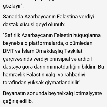
gözləyir".
Sənəddə Azərbaycanın Fələstinə verdiyi
dəstək xüsusi qeyd olunub:
"Səfirlik Azərbaycanın Fələstin hüquqlarına
beynəlxalq platformalarda, o cümlədən
BMT və İslam Əməkdaşlıq Təşkilatı
çərçivəsində verdiyi prinsipial və ardıcıl
dəstəyə görə dərin minnətdarlığını bildirir. Bu
həmrəylik Fələstin xalqı və rəhbərliyi
tərəfindən yüksək qiymətləndirilir".
Bəyanatın sonunda beynəlxalq ictimaiyyətə
çağırış edilib.