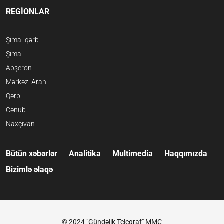
REGİONLAR
Şimal-qərb
Şimal
Abşeron
Mərkəzi Aran
Qərb
Cənub
Naxçıvan
Bütün xəbərlər
Analitika
Multimedia
Haqqımızda
Bizimlə əlaqə
© 2024 "Gündəlik Teleqraf" MMC