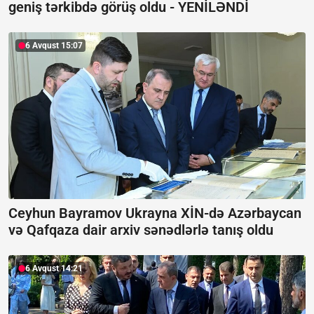
geniş tərkibdə görüş oldu -
YENİLƏNDİ
6 Avqust 15:07
Ceyhun Bayramov Ukrayna XİN-də Azərbaycan
və Qafqaza dair arxiv sənədlərlə tanış oldu
6 Avqust 14:21