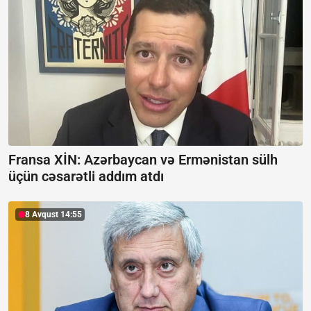
Fransa XİN:
Azərbaycan və Ermənistan sülh
üçün cəsarətli addım atdı
8 Avqust 14:55