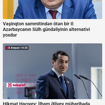
Vaşinqton sammitindən ötən bir il:
Azərbaycanın Sülh gündəliyinin alternativi
yoxdur
8 Avqust 14:35
Hikmət Hacıyev: İlham Əliyev müharibədə