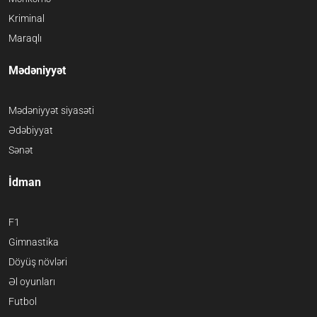
Kriminal
Maraqlı
Mədəniyyət
Mədəniyyət siyasəti
Ədəbiyyat
Sənət
İdman
F1
Gimnastika
Döyüş növləri
Əl oyunları
Futbol