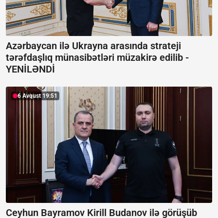
Azərbaycan ilə Ukrayna arasında strateji
tərəfdaşlıq münasibətləri müzakirə edilib -
YENİLƏNDİ
6 Avqust 19:51
Ceyhun Bayramov Kirill Budanov ilə görüşüb