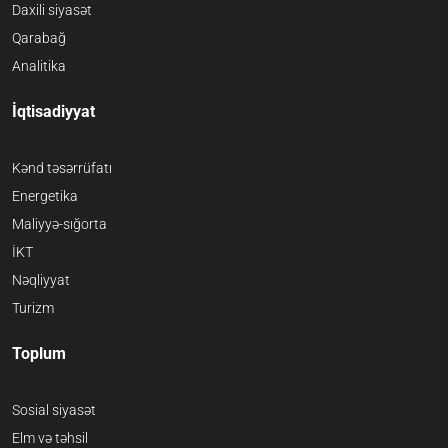
Daxili siyasət
Qarabağ
Analitika
İqtisadiyyat
Kənd təsərrüfatı
Energetika
Maliyyə-sığorta
İKT
Nəqliyyat
Turizm
Toplum
Sosial siyasət
Elm və təhsil