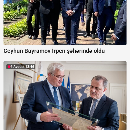
Ceyhun Bayramov İrpen şəhərində oldu
6 Avqust 13:46