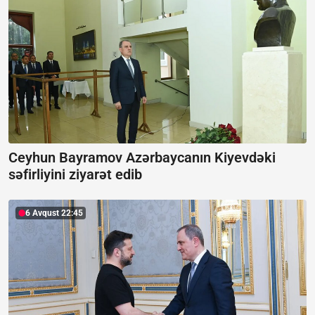
Ceyhun Bayramov Azərbaycanın Kiyevdəki
səfirliyini ziyarət edib
6 Avqust 22:45