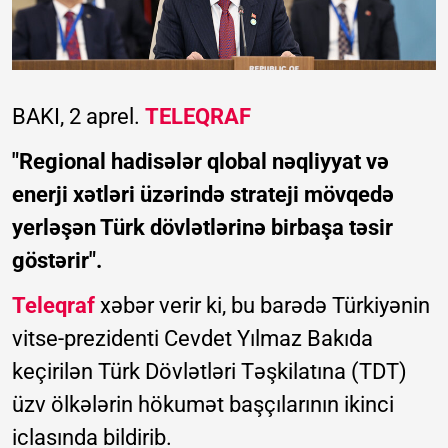
BAKI, 2 aprel.
TELEQRAF
"Regional hadisələr qlobal nəqliyyat və
enerji xətləri üzərində strateji mövqedə
yerləşən Türk dövlətlərinə birbaşa təsir
göstərir".
Teleqraf
xəbər verir ki, bu barədə Türkiyənin
vitse-prezidenti Cevdet Yılmaz Bakıda
keçirilən Türk Dövlətləri Təşkilatına (TDT)
üzv ölkələrin hökumət başçılarının ikinci
iclasında bildirib.