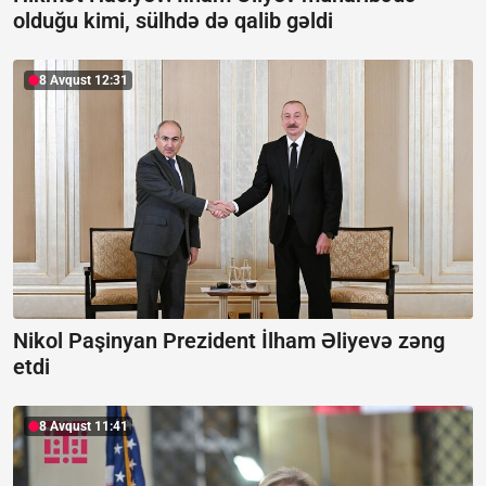
olduğu kimi, sülhdə də qalib gəldi
8 Avqust 12:31
Nikol Paşinyan Prezident İlham Əliyevə zəng
etdi
8 Avqust 11:41