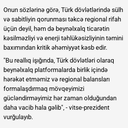
Onun sözlərinə görə, Türk dövlətlərində sülh
və sabitliyin qorunması təkcə regional rifah
üçün deyil, həm də beynəlxalq ticarətin
kəsilməzliyi və enerji təhlükəsizliyinin təmini
baxımından kritik əhəmiyyət kəsb edir.
"Bu reallıq işığında, Türk dövlətləri olaraq
beynəlxalq platformalarda birlik içində
hərəkət etməmiz və regional balansları
formalaşdırmaq mövqeyimizi
gücləndirməyimiz hər zaman olduğundan
daha vacib hala gəlib", - vitse-prezident
vurğulayıb.