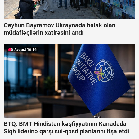
Ceyhun Bayramov Ukraynada həlak olan
müdafiəçilərin xatirəsini andı
5 Avqust 16:16
BTQ: BMT Hindistan kəşfiyyatının Kanadada
Siqh liderinə qarşı sui-qəsd planlarını ifşa etdi