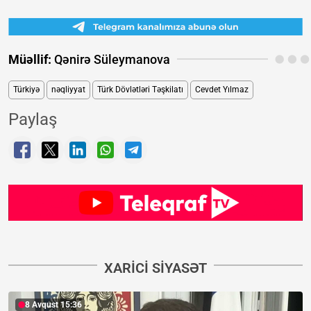
Müəllif:
Qənirə Süleymanova
Türkiyə
nəqliyyat
Türk Dövlətləri Təşkilatı
Cevdet Yılmaz
Paylaş
XARICI SIYASƏT
8 Avqust 15:36