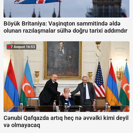
Böyük Britaniya: Vaşinqton sammitində əldə
olunan razılaşmalar sülhə doğru tarixi addımdır
7 Avqust 16:53
Cənubi Qafqazda artıq heç nə əvvəlki kimi deyil
və olmayacaq