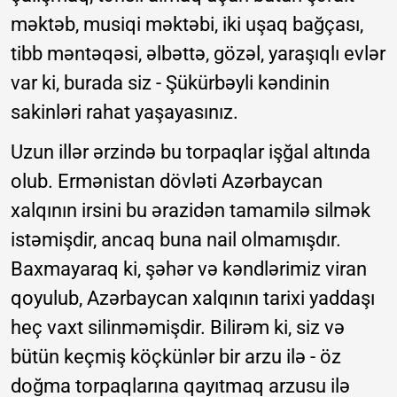
məktəb, musiqi məktəbi, iki uşaq bağçası,
tibb məntəqəsi, əlbəttə, gözəl, yaraşıqlı evlər
var ki, burada siz - Şükürbəyli kəndinin
sakinləri rahat yaşayasınız.
Uzun illər ərzində bu torpaqlar işğal altında
olub. Ermənistan dövləti Azərbaycan
xalqının irsini bu ərazidən tamamilə silmək
istəmişdir, ancaq buna nail olmamışdır.
Baxmayaraq ki, şəhər və kəndlərimiz viran
qoyulub, Azərbaycan xalqının tarixi yaddaşı
heç vaxt silinməmişdir. Bilirəm ki, siz və
bütün keçmiş köçkünlər bir arzu ilə - öz
doğma torpaqlarına qayıtmaq arzusu ilə