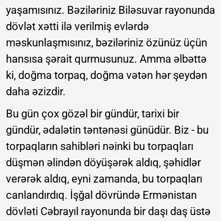
yaşamısınız. Bəziləriniz Biləsuvar rayonunda
dövlət xətti ilə verilmiş evlərdə
məskunlaşmısınız, bəziləriniz özünüz üçün
hansısa şərait qurmusunuz. Amma əlbəttə
ki, doğma torpaq, doğma vətən hər şeydən
daha əzizdir.
Bu gün çox gözəl bir gündür, tarixi bir
gündür, ədalətin təntənəsi günüdür. Biz - bu
torpaqların sahibləri nəinki bu torpaqları
düşmən əlindən döyüşərək aldıq, şəhidlər
verərək aldıq, eyni zamanda, bu torpaqları
canlandırdıq. İşğal dövründə Ermənistan
dövləti Cəbrayıl rayonunda bir daşı daş üstə