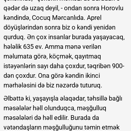
qədər də uzaq deyil, - ondan sonra Horovlu
kəndində, Cocuq Mərcanlıda. Aprel
döyüşlərindən sonra biz o kəndi yenidən
qurduq. Ən çox insanlar burada yaşayacaq,
hələlik 635 ev. Amma mənə verilən
məlumata görə, köçmək, qayıtmaq
istəyənlərin sayı daha çoxdur, təqribən 900-
dən çoxdur. Ona görə kəndin ikinci
mərhələsini də biz nəzərdə tuturuq.
Əlbəttə ki, yaşayışla əlaqədar, təhsillə bağlı
məsələlər həll olunduqca, məşğulluq
məsələləri də həll edilir. Burada da
vətəndaşların məşğulluğunu təmin etmək