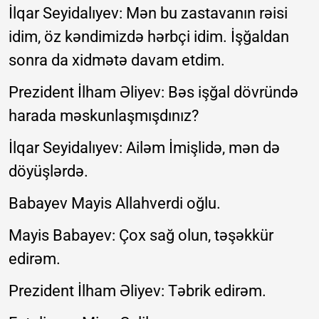
İlqar Seyidalıyev: Mən bu zastavanın rəisi
idim, öz kəndimizdə hərbçi idim. İşğaldan
sonra da xidmətə davam etdim.
Prezident İlham Əliyev: Bəs işğal dövründə
harada məskunlaşmışdınız?
İlqar Seyidalıyev: Ailəm İmişlidə, mən də
döyüşlərdə.
Babayev Mayis Allahverdi oğlu.
Mayis Babayev: Çox sağ olun, təşəkkür
edirəm.
Prezident İlham Əliyev: Təbrik edirəm.