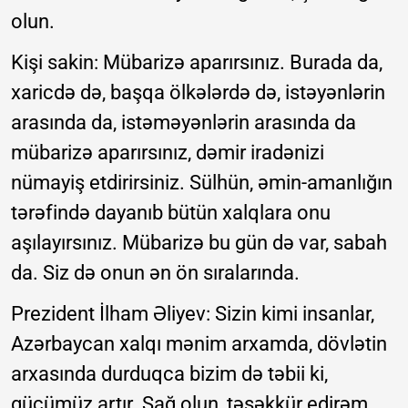
olun.
Kişi sakin: Mübarizə aparırsınız. Burada da,
xaricdə də, başqa ölkələrdə də, istəyənlərin
arasında da, istəməyənlərin arasında da
mübarizə aparırsınız, dəmir iradənizi
nümayiş etdirirsiniz. Sülhün, əmin-amanlığın
tərəfində dayanıb bütün xalqlara onu
aşılayırsınız. Mübarizə bu gün də var, sabah
da. Siz də onun ən ön sıralarında.
Prezident İlham Əliyev: Sizin kimi insanlar,
Azərbaycan xalqı mənim arxamda, dövlətin
arxasında durduqca bizim də təbii ki,
gücümüz artır. Sağ olun, təşəkkür edirəm