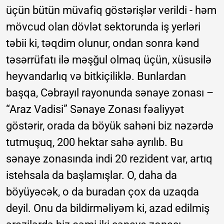
üçün bütün müvafiq göstərişlər verildi - həm
mövcud olan dövlət sektorunda iş yerləri
təbii ki, təqdim olunur, ondan sonra kənd
təsərrüfatı ilə məşğul olmaq üçün, xüsusilə
heyvandarlıq və bitkiçiliklə. Bunlardan
başqa, Cəbrayıl rayonunda sənaye zonası –
“Araz Vadisi” Sənaye Zonası fəaliyyət
göstərir, orada da böyük sahəni biz nəzərdə
tutmuşuq, 200 hektar sahə ayrılıb. Bu
sənaye zonasında indi 20 rezident var, artıq
istehsala da başlamışlar. O, daha da
böyüyəcək, o da buradan çox da uzaqda
deyil. Onu da bildirməliyəm ki, azad edilmiş