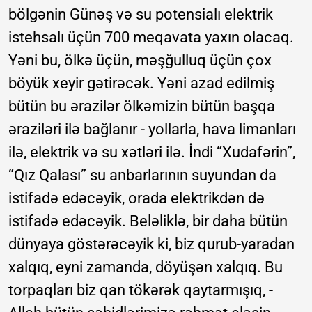
bölgənin Günəş və su potensialı elektrik
istehsalı üçün 700 meqavata yaxın olacaq.
Yəni bu, ölkə üçün, məşğulluq üçün çox
böyük xeyir gətirəcək. Yəni azad edilmiş
bütün bu ərazilər ölkəmizin bütün başqa
əraziləri ilə bağlanır - yollarla, hava limanları
ilə, elektrik və su xətləri ilə. İndi “Xudafərin”,
“Qız Qalası” su anbarlarının suyundan da
istifadə edəcəyik, orada elektrikdən də
istifadə edəcəyik. Beləliklə, bir daha bütün
dünyaya göstərəcəyik ki, biz qurub-yaradan
xalqıq, eyni zamanda, döyüşən xalqıq. Bu
torpaqları biz qan tökərək qaytarmışıq, -