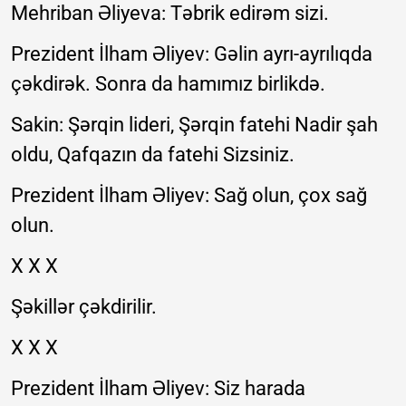
Mehriban Əliyeva: Təbrik edirəm sizi.
Prezident İlham Əliyev: Gəlin ayrı-ayrılıqda
çəkdirək. Sonra da hamımız birlikdə.
Sakin: Şərqin lideri, Şərqin fatehi Nadir şah
oldu, Qafqazın da fatehi Sizsiniz.
Prezident İlham Əliyev: Sağ olun, çox sağ
olun.
X X X
Şəkillər çəkdirilir.
X X X
Prezident İlham Əliyev: Siz harada