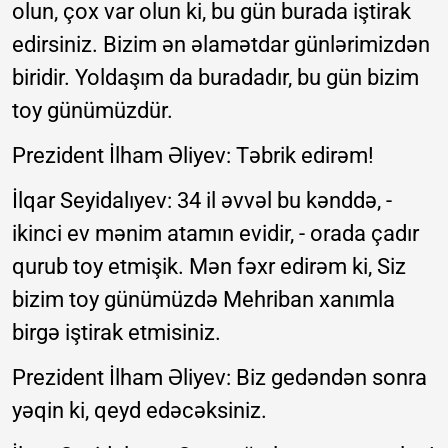
olun, çox var olun ki, bu gün burada iştirak
edirsiniz. Bizim ən əlamətdar günlərimizdən
biridir. Yoldaşım da buradadır, bu gün bizim
toy günümüzdür.
Prezident İlham Əliyev: Təbrik edirəm!
İlqar Seyidalıyev: 34 il əvvəl bu kənddə, -
ikinci ev mənim atamın evidir, - orada çadır
qurub toy etmişik. Mən fəxr edirəm ki, Siz
bizim toy günümüzdə Mehriban xanımla
birgə iştirak etmisiniz.
Prezident İlham Əliyev: Biz gedəndən sonra
yəqin ki, qeyd edəcəksiniz.