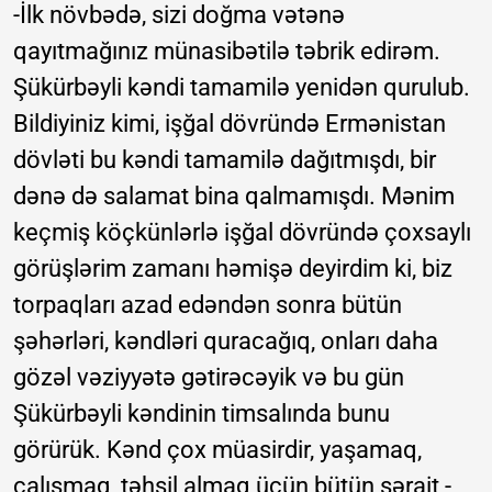
-İlk növbədə, sizi doğma vətənə
qayıtmağınız münasibətilə təbrik edirəm.
Şükürbəyli kəndi tamamilə yenidən qurulub.
Bildiyiniz kimi, işğal dövründə Ermənistan
dövləti bu kəndi tamamilə dağıtmışdı, bir
dənə də salamat bina qalmamışdı. Mənim
keçmiş köçkünlərlə işğal dövründə çoxsaylı
görüşlərim zamanı həmişə deyirdim ki, biz
torpaqları azad edəndən sonra bütün
şəhərləri, kəndləri quracağıq, onları daha
gözəl vəziyyətə gətirəcəyik və bu gün
Şükürbəyli kəndinin timsalında bunu
görürük. Kənd çox müasirdir, yaşamaq,
çalışmaq, təhsil almaq üçün bütün şərait -