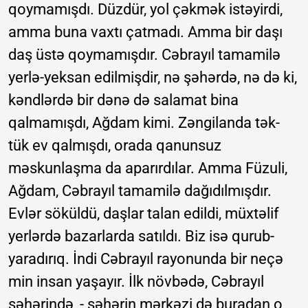
qoymamışdı. Düzdür, yol çəkmək istəyirdi,
amma buna vaxtı çatmadı. Amma bir daşı
daş üstə qoymamışdır. Cəbrayıl tamamilə
yerlə-yeksan edilmişdir, nə şəhərdə, nə də ki,
kəndlərdə bir dənə də salamat bina
qalmamışdı, Ağdam kimi. Zəngilanda tək-
tük ev qalmışdı, orada qanunsuz
məskunlaşma da aparırdılar. Amma Füzuli,
Ağdam, Cəbrayıl tamamilə dağıdılmışdır.
Evlər söküldü, daşlar talan edildi, müxtəlif
yerlərdə bazarlarda satıldı. Biz isə qurub-
yaradırıq. İndi Cəbrayıl rayonunda bir neçə
min insan yaşayır. İlk növbədə, Cəbrayıl
şəhərində, - şəhərin mərkəzi də buradan o