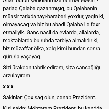
Allah bütün şəhidlərimizə rəhmət eləsin, -
parlaq Qələbə qazanmışıq, bu Qələbənin
müasir tarixdə tayı-bərabəri yoxdur, yəqin ki,
olmayacaq və biz bu əbədi Qələbə ilə fəxr
etməliyik. Gənc nəsil də evlərdə, ailələrdə,
məktəblərdə bu ruhda tərbiyə almalıdır ki,
biz müzəffər ölkə, xalq kimi bundan sonra
qürurla yaşayaq.
Sizi ürəkdən təbrik edirəm, sizə cansağlığı
arzulayıram.
x x x
Sakinlər: Çox sağ olun, cənab Prezident.
Kişi sakin: Möhtərəm Prezident, bu kənddə