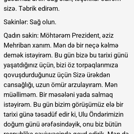
sizə. Təbrik edirəm.
Sakinlər: Sağ olun.
Qadın sakin: Möhtərəm Prezident, əziz
Mehriban xanım. Mən də bir neçə kəlmə
demək istəyirəm. Bu gün bizə bu tarixi günü
yaşatdığınız üçün, bizi öz torpaqlarımıza
qovuşdurduğunuz üçün Sizə ürəkdən
cansağlığı, uzun ömür arzulayıram. Mən
müəlliməm. Bir məsələni yada salmaq
istəyirəm. Bu gün bizim görüşümüz elə bir
tarixi günə təsadüf edir ki, Ulu Öndərimizin
doğum günü ərəfəsindəyik, onu biz bütün