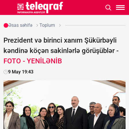
Əsas səhifə
Toplum
Prezident və birinci xanım Şükürbəyli
kəndinə köçən sakinlərlə görüşüblər -
FOTO - YENİLƏNİB
9 May 19:43