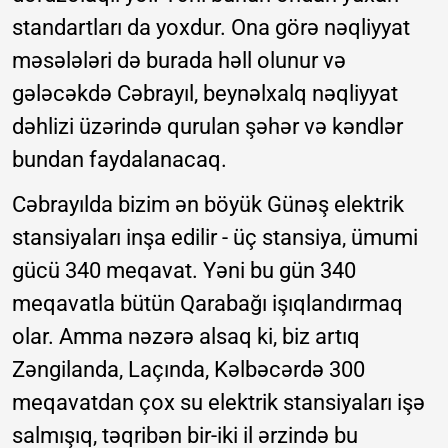
standartları da yoxdur. Ona görə nəqliyyat
məsələləri də burada həll olunur və
gələcəkdə Cəbrayıl, beynəlxalq nəqliyyat
dəhlizi üzərində qurulan şəhər və kəndlər
bundan faydalanacaq.
Cəbrayılda bizim ən böyük Günəş elektrik
stansiyaları inşa edilir - üç stansiya, ümumi
gücü 340 meqavat. Yəni bu gün 340
meqavatla bütün Qarabağı işıqlandırmaq
olar. Amma nəzərə alsaq ki, biz artıq
Zəngilanda, Laçında, Kəlbəcərdə 300
meqavatdan çox su elektrik stansiyaları işə
salmışıq, təqribən bir-iki il ərzində bu