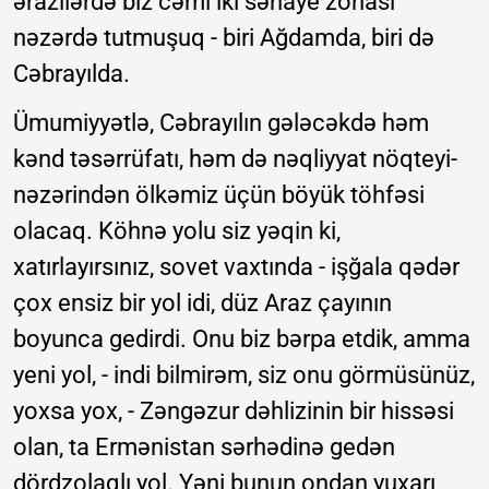
ərazilərdə biz cəmi iki sənaye zonası
nəzərdə tutmuşuq - biri Ağdamda, biri də
Cəbrayılda.
Ümumiyyətlə, Cəbrayılın gələcəkdə həm
kənd təsərrüfatı, həm də nəqliyyat nöqteyi-
nəzərindən ölkəmiz üçün böyük töhfəsi
olacaq. Köhnə yolu siz yəqin ki,
xatırlayırsınız, sovet vaxtında - işğala qədər
çox ensiz bir yol idi, düz Araz çayının
boyunca gedirdi. Onu biz bərpa etdik, amma
yeni yol, - indi bilmirəm, siz onu görmüsünüz,
yoxsa yox, - Zəngəzur dəhlizinin bir hissəsi
olan, ta Ermənistan sərhədinə gedən
dördzolaqlı yol. Yəni bunun ondan yuxarı