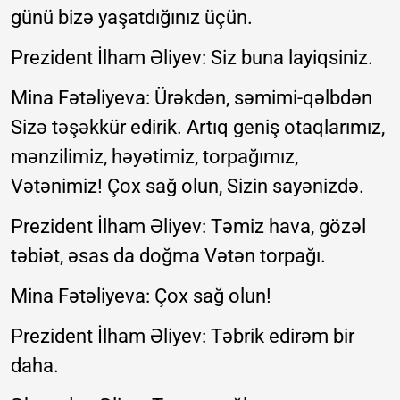
günü bizə yaşatdığınız üçün.
Prezident İlham Əliyev: Siz buna layiqsiniz.
Mina Fətəliyeva: Ürəkdən, səmimi-qəlbdən
Sizə təşəkkür edirik. Artıq geniş otaqlarımız,
mənzilimiz, həyətimiz, torpağımız,
Vətənimiz! Çox sağ olun, Sizin sayənizdə.
Prezident İlham Əliyev: Təmiz hava, gözəl
təbiət, əsas da doğma Vətən torpağı.
Mina Fətəliyeva: Çox sağ olun!
Prezident İlham Əliyev: Təbrik edirəm bir
daha.