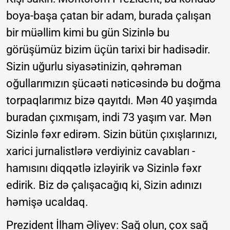
boya-başa çatan bir adam, burada çalışan
bir müəllim kimi bu gün Sizinlə bu
görüşümüz bizim üçün tarixi bir hadisədir.
Sizin uğurlu siyasətinizin, qəhrəman
oğullarımızın şücaəti nəticəsində bu doğma
torpaqlarımız bizə qayıtdı. Mən 40 yaşımda
buradan çıxmışam, indi 73 yaşım var. Mən
Sizinlə fəxr edirəm. Sizin bütün çıxışlarınızı,
xarici jurnalistlərə verdiyiniz cavabları -
hamısını diqqətlə izləyirik və Sizinlə fəxr
edirik. Biz də çalışacağıq ki, Sizin adınızı
həmişə ucaldaq.
Prezident İlham Əliyev: Sağ olun, çox sağ