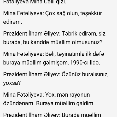
Fətəliyeva Mina Cəlil qızı.
Mina Fətəliyeva: Çox sağ olun, təşəkkür
edirəm.
Prezident İlham Əliyev: Təbrik edirəm, siz
burada, bu kənddə müəllim olmusunuz?
Mina Fətəliyeva: Bəli, təyinatımla ilk dəfə
buraya müəllim gəlmişəm, 1990-cı ildə.
Prezident İlham Əliyev: Özünüz buralısınız,
yoxsa?
Mina Fətəliyeva: Yox, mən rayonun
özündənəm. Buraya müəllim gəldim.
Prezident İlham Əliyev: Burada müəllim