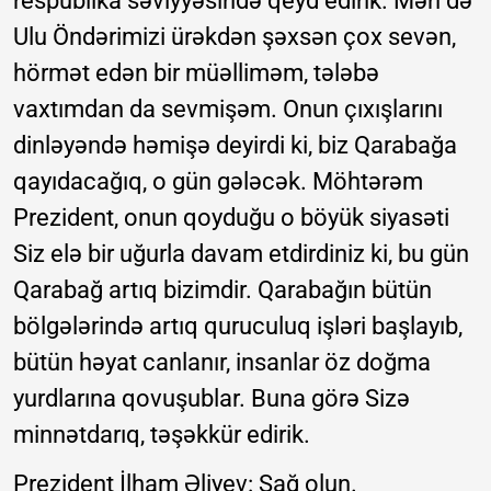
respublika səviyyəsində qeyd edirik. Mən də
Ulu Öndərimizi ürəkdən şəxsən çox sevən,
hörmət edən bir müəlliməm, tələbə
vaxtımdan da sevmişəm. Onun çıxışlarını
dinləyəndə həmişə deyirdi ki, biz Qarabağa
qayıdacağıq, o gün gələcək. Möhtərəm
Prezident, onun qoyduğu o böyük siyasəti
Siz elə bir uğurla davam etdirdiniz ki, bu gün
Qarabağ artıq bizimdir. Qarabağın bütün
bölgələrində artıq quruculuq işləri başlayıb,
bütün həyat canlanır, insanlar öz doğma
yurdlarına qovuşublar. Buna görə Sizə
minnətdarıq, təşəkkür edirik.
Prezident İlham Əliyev: Sağ olun.