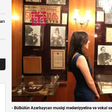
arı
- Bülbülün Azərbaycan musiqi mədəniyyətinə və vokal sənə