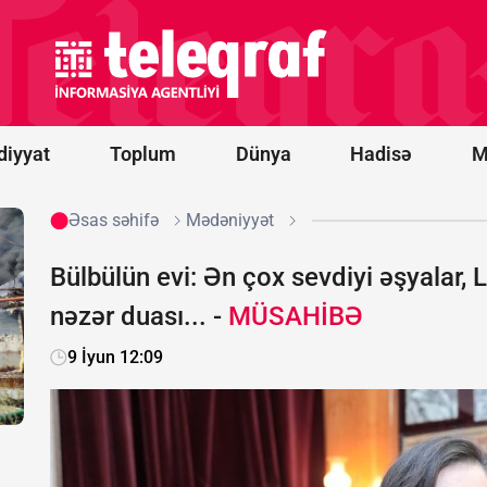
prosesi
artıq
praktiki
nəticələr
mərhələsinə
keçib -
RƏY
diyyat
Toplum
Dünya
Hadisə
M
Əsas səhifə
Mədəniyyət
Bülbülün evi: Ən çox sevdiyi əşyalar, L
nəzər duası... -
MÜSAHİBƏ
9 İyun 12:09