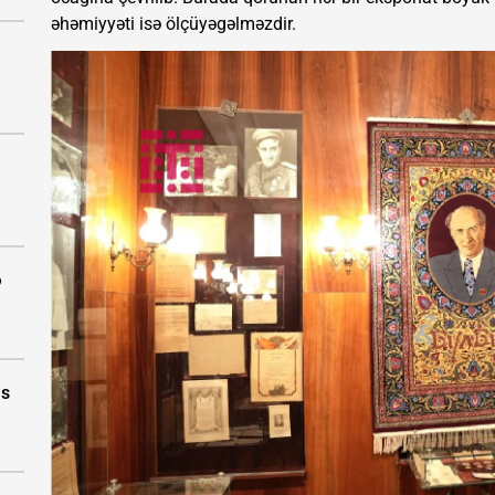
əhəmiyyəti isə ölçüyəgəlməzdir.
ə
as