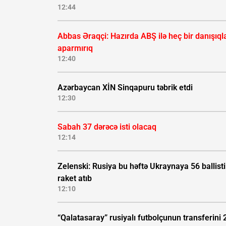
12:44
Abbas Əraqçi: Hazırda ABŞ ilə heç bir danışıql
aparmırıq
12:40
Azərbaycan XİN Sinqapuru təbrik etdi
12:30
Sabah 37 dərəcə isti olacaq
12:14
Zelenski: Rusiya bu həftə Ukraynaya 56 ballisti
raket atıb
12:10
“Qalatasaray” rusiyalı futbolçunun transferini 