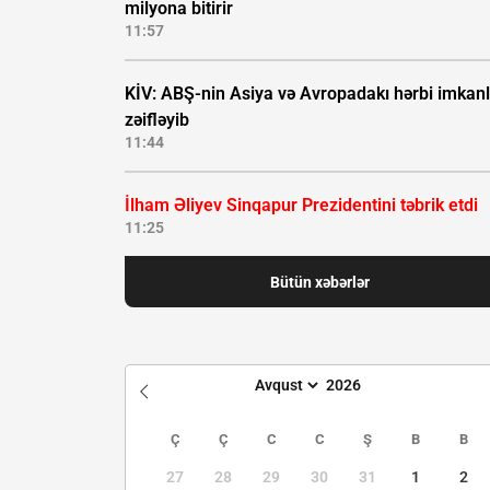
milyona bitirir
11:57
KİV: ABŞ-nin Asiya və Avropadakı hərbi imkanl
zəifləyib
11:44
İlham Əliyev Sinqapur Prezidentini təbrik etdi
11:25
Bütün xəbərlər
Ç
Ç
C
C
Ş
B
B
27
28
29
30
31
1
2