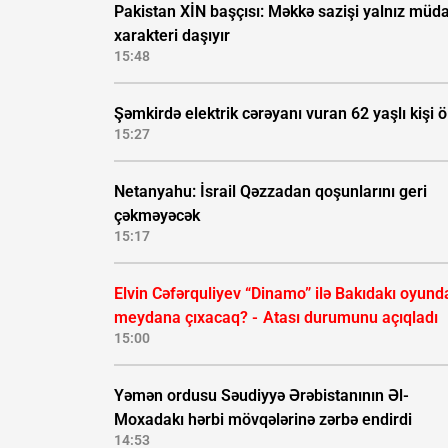
Pakistan XİN başçısı: Məkkə sazişi yalnız müda
xarakteri daşıyır
15:48
Şəmkirdə elektrik cərəyanı vuran 62 yaşlı kişi 
15:27
Netanyahu: İsrail Qəzzadan qoşunlarını geri
çəkməyəcək
15:17
Elvin Cəfərquliyev “Dinamo” ilə Bakıdakı oyund
meydana çıxacaq? -
Atası durumunu açıqladı
15:00
Yəmən ordusu Səudiyyə Ərəbistanının Əl-
Moxadakı hərbi mövqələrinə zərbə endirdi
14:53