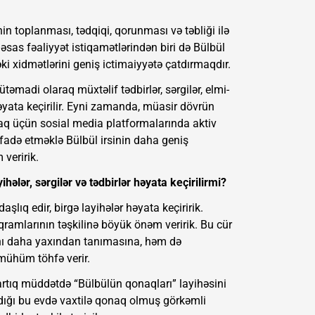
n toplanması, tədqiqi, qorunması və təbliği ilə
s fəaliyyət istiqamətlərindən biri də Bülbül
i xidmətlərini geniş ictimaiyyətə çatdırmaqdır.
di olaraq müxtəlif tədbirlər, sərgilər, elmi-
həyata keçirilir. Eyni zamanda, müasir dövrün
aq üçün sosial media platformalarında aktiv
fadə etməklə Bülbül irsinin daha geniş
veririk.
hələr, sərgilər və tədbirlər həyata keçirilirmi?
aşlıq edir, birgə layihələr həyata keçiririk.
ramlarının təşkilinə böyük önəm veririk. Bu cür
ğını daha yaxından tanımasına, həm də
ühüm töhfə verir.
rtıq müddətdə “Bülbülün qonaqları” layihəsini
dığı bu evdə vaxtilə qonaq olmuş görkəmli