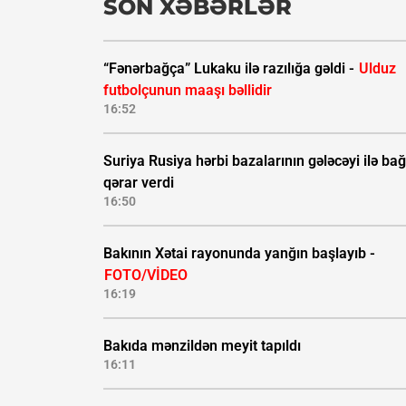
SON XƏBƏRLƏR
“Fənərbağça” Lukaku ilə razılığa gəldi -
Ulduz
futbolçunun maaşı bəllidir
16:52
Suriya Rusiya hərbi bazalarının gələcəyi ilə bağ
qərar verdi
16:50
Bakının Xətai rayonunda yanğın başlayıb -
FOTO/VİDEO
16:19
Bakıda mənzildən meyit tapıldı
16:11