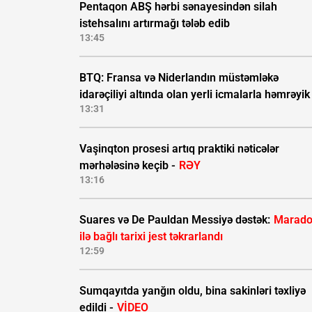
Pentaqon ABŞ hərbi sənayesindən silah
istehsalını artırmağı tələb edib
13:45
BTQ: Fransa və Niderlandın müstəmləkə
idarəçiliyi altında olan yerli icmalarla həmrəyik
13:31
Vaşinqton prosesi artıq praktiki nəticələr
mərhələsinə keçib -
RƏY
13:16
Suares və De Pauldan Messiyə dəstək:
Marad
ilə bağlı tarixi jest təkrarlandı
12:59
Sumqayıtda yanğın oldu, bina sakinləri təxliyə
edildi -
VİDEO