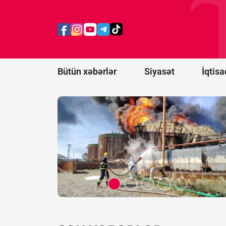
Bakının
Xətai
rayonunda
yanğın
başlayıb -
FOTO/VİDEO
Bütün xəbərlər
Siyasət
İqtisa