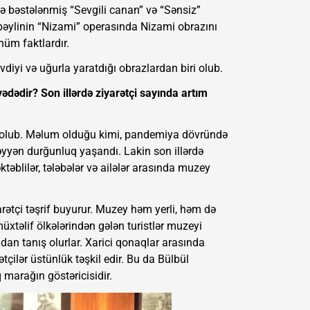
nə bəstələnmiş “Sevgili canan” və “Sənsiz”
lbəylinin “Nizami” operasında Nizami obrazını
üm faktlardır.
diyi və uğurla yaratdığı obrazlardan biri olub.
yədədir? Son illərdə ziyarətçi sayında artım
olub. Məlum olduğu kimi, pandemiya dövründə
yyən durğunluq yaşandı. Lakin son illərdə
blilər, tələbələr və ailələr arasında muzey
ətçi təşrif buyurur. Muzey həm yerli, həm də
xtəlif ölkələrindən gələn turistlər muzeyi
ından tanış olurlar. Xarici qonaqlar arasında
tçilər üstünlük təşkil edir. Bu da Bülbül
marağın göstəricisidir.