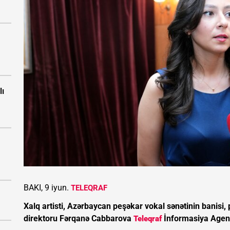
lı
BAKI, 9 iyun.
TELEQRAF
Xalq artisti, Azərbaycan peşəkar vokal sənətinin banisi
direktoru Fərqanə Cabbarova
İnformasiya Agentl
Teleqraf