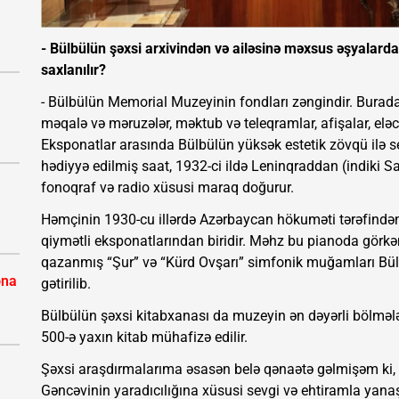
- Bülbülün şəxsi arxivindən və ailəsinə məxsus əşyala
saxlanılır?
- Bülbülün Memorial Muzeyinin fondları zəngindir. Burada
məqalə və məruzələr, məktub və teleqramlar, afişalar, eləcə
Eksponatlar arasında Bülbülün yüksək estetik zövqü ilə seç
hədiyyə edilmiş saat, 1932-ci ildə Leninqraddan (indiki Sa
fonoqraf və radio xüsusi maraq doğurur.
Həmçinin 1930-cu illərdə Azərbaycan hökuməti tərəfind
qiymətli eksponatlarından biridir. Məhz bu pianoda görkə
qazanmış “Şur” və “Kürd Ovşarı” simfonik muğamları Bülbü
ona
gətirilib.
Bülbülün şəxsi kitabxanası da muzeyin ən dəyərli bölmə
500-ə yaxın kitab mühafizə edilir.
Şəxsi araşdırmalarıma əsasən belə qənaətə gəlmişəm ki, 
Gəncəvinin yaradıcılığına xüsusi sevgi və ehtiramla yana