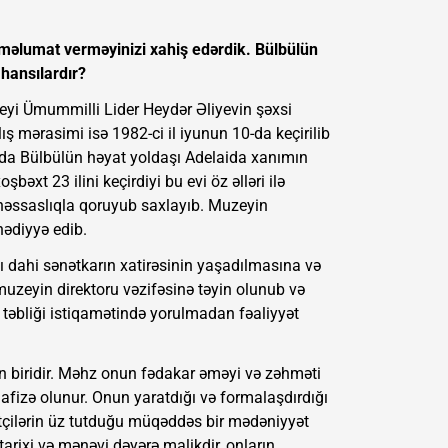
məlumat verməyinizi xahiş edərdik. Bülbülün
 hansılardır?
eyi Ümummilli Lider Heydər Əliyevin şəxsi
lış mərasimi isə 1982-ci il iyunun 10-da keçirilib
ada Bülbülün həyat yoldaşı Adelaida xanımın
əxt 23 ilini keçirdiyi bu evi öz əlləri ilə
həssaslıqla qoruyub saxlayıb. Muzeyin
ədiyyə edib.
 dahi sənətkarın xatirəsinin yaşadılmasına və
 muzeyin direktoru vəzifəsinə təyin olunub və
təbliği istiqamətində yorulmadan fəaliyyət
an biridir. Məhz onun fədakar əməyi və zəhməti
izə olunur. Onun yaratdığı və formalaşdırdığı
rətçilərin üz tutduğu müqəddəs bir mədəniyyət
arixi və mənəvi dəyərə malikdir, onların