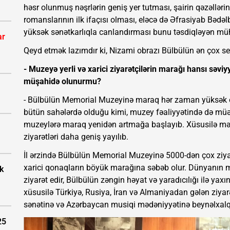
həsr olunmuş nəşrlərin geniş yer tutması, şairin qəzəlləri
romanslarının ilk ifaçısı olması, eləcə də Əfrasiyab Bədə
yüksək sənətkarlıqla canlandırması bunu təsdiqləyən müh
ar
Qeyd etmək lazımdır ki, Nizami obrazı Bülbülün ən çox sev
- Muzeyə yerli və xarici ziyarətçilərin marağı hansı səviy
müşahidə olunurmu?
- Bülbülün Memorial Muzeyinə maraq hər zaman yüksək 
bütün sahələrdə olduğu kimi, muzey fəaliyyətində də müə
muzeylərə maraq yenidən artmağa başlayıb. Xüsusilə məktə
ziyarətləri daha geniş yayılıb.
İl ərzində Bülbülün Memorial Muzeyinə 5000-dən çox ziyar
xarici qonaqların böyük marağına səbəb olur. Dünyanın mü
k
ziyarət edir, Bülbülün zəngin həyat və yaradıcılığı ilə yax
xüsusilə Türkiyə, Rusiya, İran və Almaniyadan gələn ziyarə
sənətinə və Azərbaycan musiqi mədəniyyətinə beynəlxalq 
25