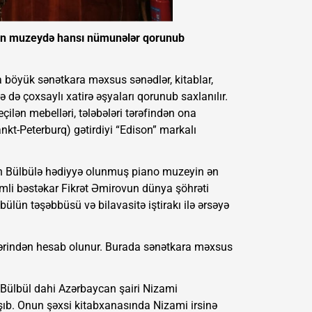
rdan muzeydə hansı nümunələr qorunub
 böyük sənətkara məxsus sənədlər, kitablar,
 də çoxsaylı xatirə əşyaları qorunub saxlanılır.
ilən mebelləri, tələbələri tərəfindən ona
nkt-Peterburq) gətirdiyi “Edison” markalı
ən Bülbülə hədiyyə olunmuş piano muzeyin ən
mli bəstəkar Fikrət Əmirovun dünya şöhrəti
lün təşəbbüsü və bilavasitə iştirakı ilə ərsəyə
lərindən hesab olunur. Burada sənətkara məxsus
Bülbül dahi Azərbaycan şairi Nizami
şıb. Onun şəxsi kitabxanasında Nizami irsinə