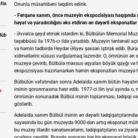
fiə
Onunla müsahibəni təqdim edirik.
- Fərqanə xanım, öncə muzeyin ekspozisiyası haqqında 
həyat və yaradıcılığını əks etdirən ən dəyərli eksponatlar
- Əvvəlcə qeyd etmək istərdim ki, Bülbülün Memorial Muz
ölüb
təşəbbüsü ilə 1976-cı ildə yaradılıb. Muzeyin təntənəli açı
və həmin tədbirdə Heydər Əliyev şəxsən iştirak edib. Bur
xidmətlərini xüsusi vurğulamaq lazımdır. O, ömrünün ən xoşb
muzeyə çevirib, Bülbülə məxsus əşyaları böyük qayğı və 
ekspozisiyası hazırlanarkən həmin eksponatları muzeyə h
Bülbülün vəfatından sonra Adelaida xanım bütün həyatını
irsinin qorunmasına həsr edib. 1977-ci ilin iyul ayında o,
a
ömrünün sonunadək Bülbül irsinin toplanması, tədqiqi və 
göstərib.
Adelaida xanım Bülbül irsinin ən dəyərli tədqiqatçılarınd
sayəsində bu gün muzeydə 9000-dən artıq eksponat mühaf
bu muzey illərdir sənətsevərlərin, tədqiqatçıların və ziya
ocağına çevrilib. Burada qorunan hər bir eksponat böyük t