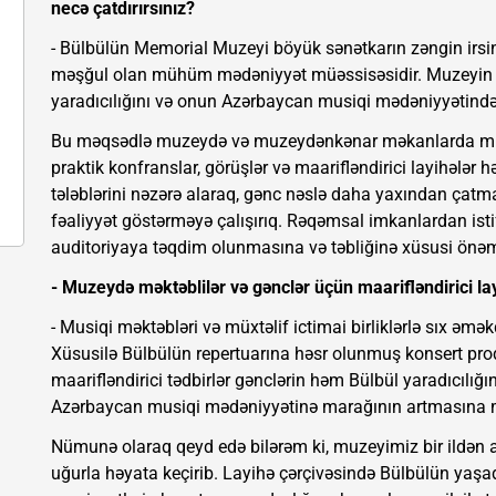
necə çatdırırsınız?
- Bülbülün Memorial Muzeyi böyük sənətkarın zəngin irsini
məşğul olan mühüm mədəniyyət müəssisəsidir. Muzeyin əsa
yaradıcılığını və onun Azərbaycan musiqi mədəniyyətindək
Bu məqsədlə muzeydə və muzeydənkənar məkanlarda mütəma
praktik konfranslar, görüşlər və maarifləndirici layihələr 
tələblərini nəzərə alaraq, gənc nəslə daha yaxından çatm
fəaliyyət göstərməyə çalışırıq. Rəqəmsal imkanlardan isti
auditoriyaya təqdim olunmasına və təbliğinə xüsusi önəm 
- Muzeydə məktəblilər və gənclər üçün maarifləndirici layi
- Musiqi məktəbləri və müxtəlif ictimai birliklərlə sıx əməkd
Xüsusilə Bülbülün repertuarına həsr olunmuş konsert proq
maarifləndirici tədbirlər gənclərin həm Bülbül yaradıcılı
Azərbaycan musiqi mədəniyyətinə marağının artmasına m
Nümunə olaraq qeyd edə bilərəm ki, muzeyimiz bir ildən a
uğurla həyata keçirib. Layihə çərçivəsində Bülbülün yaşa