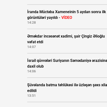
İranda Müctəba Xameneinin 5 aydan sonra ilk
görüntüləri yayıldı -
VİDEO
14:28
Əməkdar incəsənət xadimi, şair Çingiz Əlioğlu
vəfat etdi
14:07
İsrail qüvvələri Suriyanın Səmədaniyə ərazisin
daxil olub
14:06
Şüvəlanda batma təhlükəsi ilə üzləşən şəxs xil
edildi
13:51