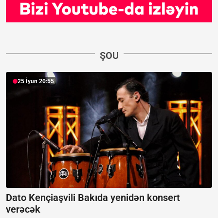
ŞOU
25 İyun 20:55
Dato Kençiaşvili Bakıda yenidən konsert
verəcək