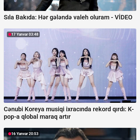
Sıla Bakıda: Hər gələndə valeh oluram -
VİDEO
17 Yanvar 03:48
Cənubi Koreya musiqi ixracında rekord qırdı:
K-
pop-a qlobal maraq artır
16 Yanvar 20:53