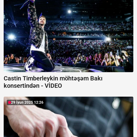
Castin Timberleykin möhtəşəm Bakı
konsertindən -
VİDEO
29 İyun 2025 12:26