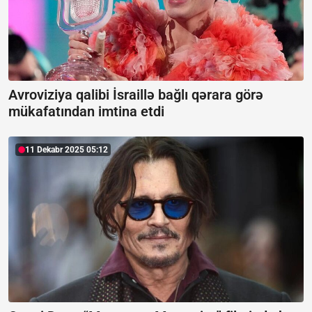
Avroviziya qalibi İsraillə bağlı qərara görə
mükafatından imtina etdi
11 Dekabr 2025 05:12