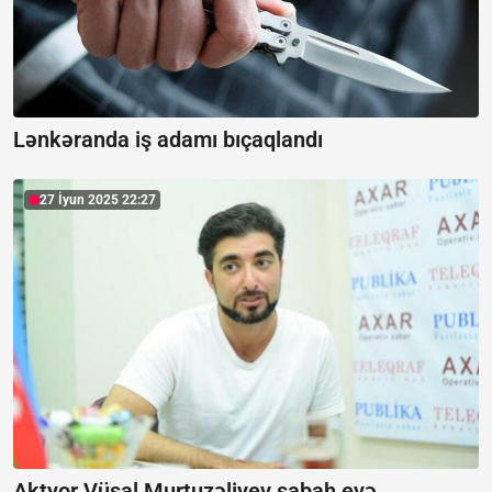
Lənkəranda iş adamı bıçaqlandı
27 İyun 2025 22:27
Aktyor Vüsal Murtuzəliyev sabah evə