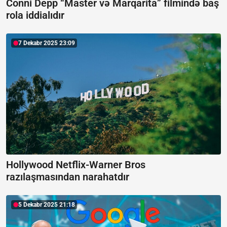
Conni Depp “Master və Marqarita” filmində baş
rola iddialıdır
7 Dekabr 2025 23:09
Hollywood Netflix-Warner Bros
razılaşmasından narahatdır
5 Dekabr 2025 21:18