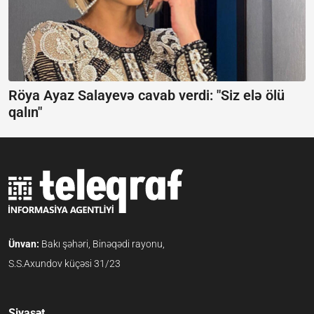
Röya Ayaz Salayevə cavab verdi:
"Siz elə ölü
qalın"
Ünvan:
Bakı şəhəri, Binəqədi rayonu,
S.S.Axundov küçəsi 31/23
Siyasət