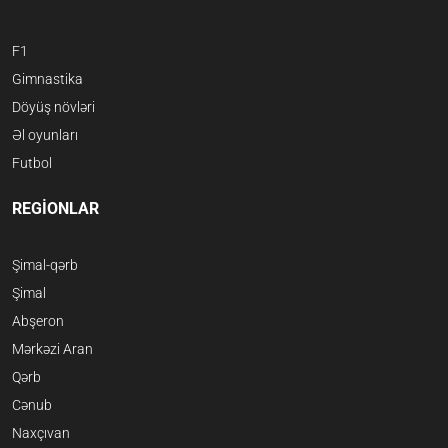
F1
Gimnastika
Döyüş növləri
Əl oyunları
Futbol
REGİONLAR
Şimal-qərb
Şimal
Abşeron
Mərkəzi Aran
Qərb
Cənub
Naxçıvan