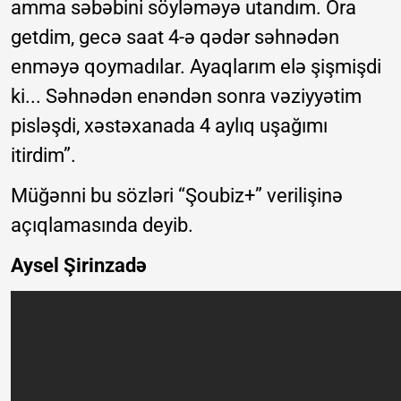
amma səbəbini söyləməyə utandım. Ora
getdim, gecə saat 4-ə qədər səhnədən
enməyə qoymadılar. Ayaqlarım elə şişmişdi
ki... Səhnədən enəndən sonra vəziyyətim
pisləşdi, xəstəxanada 4 aylıq uşağımı
itirdim”.
Müğənni bu sözləri “Şoubiz+” verilişinə
açıqlamasında deyib.
Aysel Şirinzadə