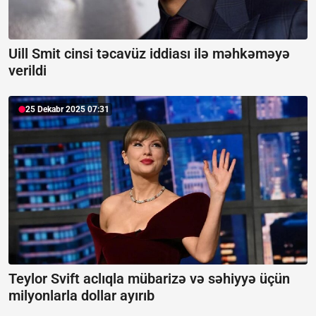
Uill Smit cinsi təcavüz iddiası ilə məhkəməyə
verildi
25 Dekabr 2025 07:31
Teylor Svift aclıqla mübarizə və səhiyyə üçün
milyonlarla dollar ayırıb