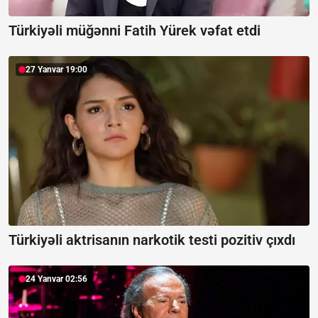
Türkiyəli müğənni Fatih Yürek vəfat etdi
27 Yanvar 19:00
Türkiyəli aktrisanın narkotik testi pozitiv çıxdı
24 Yanvar 02:56