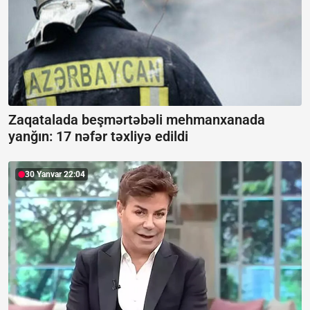
Zaqatalada beşmərtəbəli mehmanxanada
yanğın:
17 nəfər təxliyə edildi
30 Yanvar 22:04