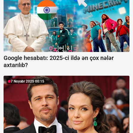
Google hesabatı:
2025-ci ildə ən çox nələr
axtarılıb?
7 Noyabr 2025 00:15