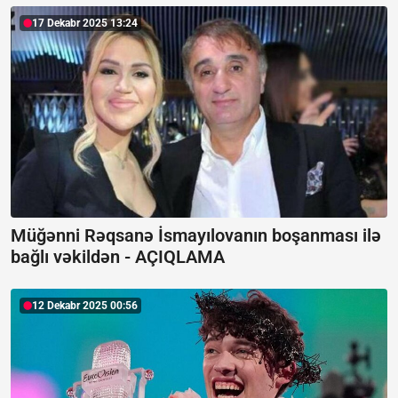
17 Dekabr 2025 13:24
Müğənni Rəqsanə İsmayılovanın boşanması ilə
bağlı vəkildən -
AÇIQLAMA
12 Dekabr 2025 00:56