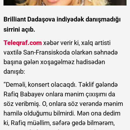
Brilliant Dadaşova indiyədək danışmadığı
sirrini açıb.
Teleqraf.com
xəbər verir ki, xalq artisti
vaxtilə San-Fransiskoda olarkən səhnədə
başına gələn xoşagəlməz hadisədən
danışıb:
“Deməli, konsert olacaqdı. Təklif gələndə
Rafiq Babayev onlara mənim çıxışımı da
söz veribmiş. O, onlara söz verəndə mənim
hamilə olduğumu bilmirdi. Mən ona dedim
ki, Rafiq müəllim, səfərə gedə bilmərəm,