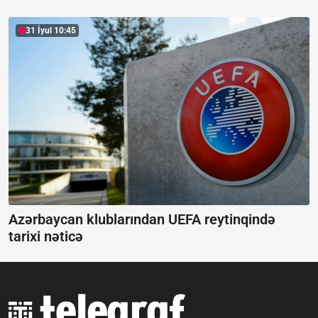
31 İyul 10:45
Azərbaycan klublarından UEFA reytinqində
tarixi nəticə