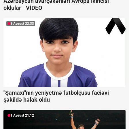
Azərbaycan avarçəkənləri Avropa ikincisi
oldular -
VİDEO
1 Avqust 22:33
"Şamaxı"nın yeniyetmə futbolçusu faciəvi
şəkildə həlak oldu
1 Avqust 21:12