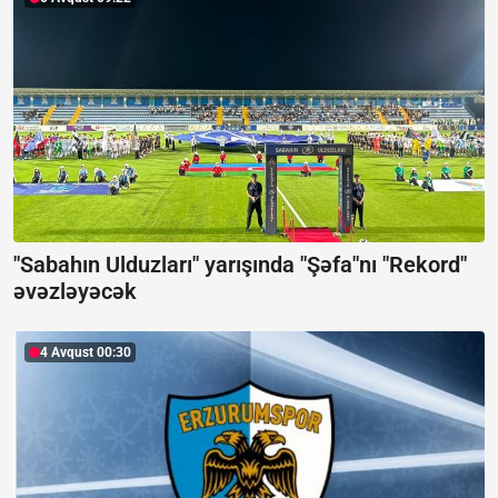
"Sabahın Ulduzları" yarışında "Şəfa"nı "Rekord"
əvəzləyəcək
4 Avqust 00:30