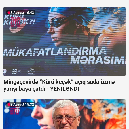
8 Avqust 16:43
Mingəçevirdə “Kürü keçək” açıq suda üzmə
yarışı başa çatdı -
YENİLƏNDİ
8 Avqust 15:32