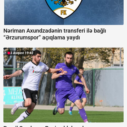
Nəriman Axundzadənin transferi ilə bağlı
“Ərzurumspor” açıqlama yaydı
3 Avqust 19:42