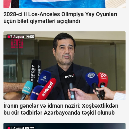
2028-ci il Los-Anceles Olimpiya Yay Oyunları
üçün bilet qiymətləri açıqlandı
7 Avqust 19:55
İranın gənclər və idman naziri: Xoşbəxtlikdən
bu cür tədbirlər Azərbaycanda təşkil olunub
5 Avqust 09:22