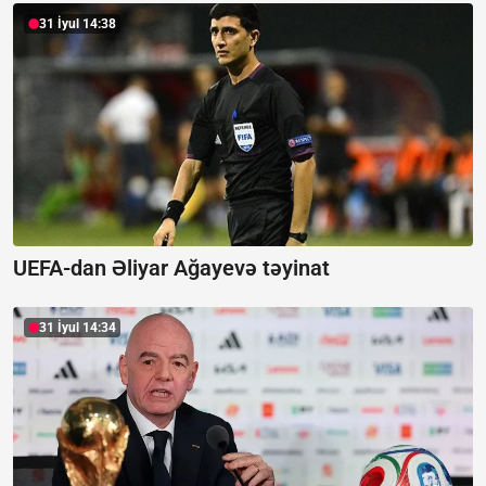
31 İyul 14:38
UEFA-dan Əliyar Ağayevə təyinat
31 İyul 14:34