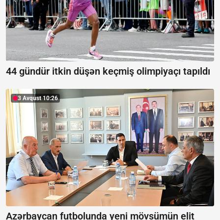
44 gündür itkin düşən keçmiş olimpiyaçı tapıldı
3 Avqust 10:26
Azərbaycan futbolunda yeni mövsümün elit