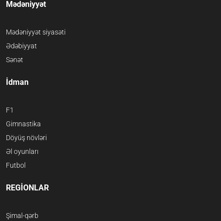
Mədəniyyət
Mədəniyyət siyasəti
Ədəbiyyat
Sənət
İdman
F1
Gimnastika
Döyüş növləri
Əl oyunları
Futbol
REGİONLAR
Şimal-qərb