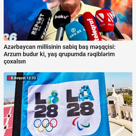
Azərbaycan millisinin sabiq baş məşqçisi:
Arzum budur ki, yaş qrupumda rəqiblərim
çoxalsın
8 Avqust 12:33