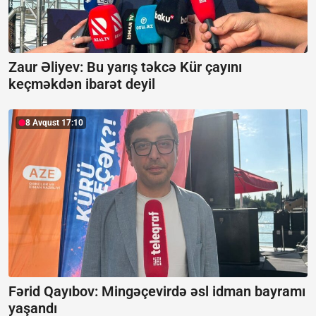
Zaur Əliyev: Bu yarış təkcə Kür çayını
keçməkdən ibarət deyil
8 Avqust 17:10
Fərid Qayıbov: Mingəçevirdə əsl idman bayramı
yaşandı