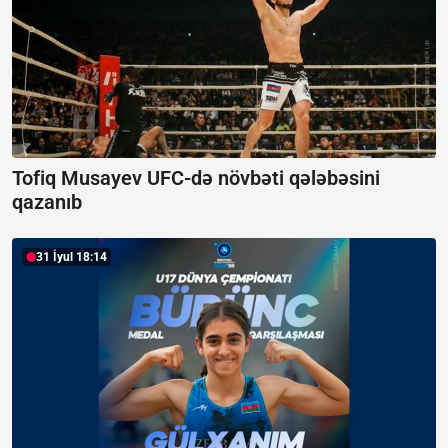
Tofiq Musayev UFC-də növbəti qələbəsini
qazanıb
31 İyul 18:14