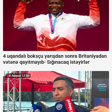
4 uqandalı boksçu yarışdan sonra Britaniyadan
vətənə qayıtmayıb-
Sığınacaq istəyirlər
8 Avqust 17:50