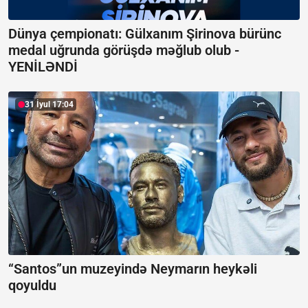
Dünya çempionatı: Gülxanım Şirinova bürünc
medal uğrunda görüşdə məğlub olub -
YENİLƏNDİ
31 İyul 17:04
“Santos”un muzeyində Neymarın heykəli
qoyuldu