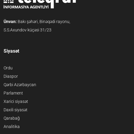
Ünvan:
Bakı şəhəri, Binəqədi rayonu,
S.S.Axundov küçəsi 31/23
Siyasət
Ordu
Diaspor
Qərbi Azərbaycan
Parlament
Xarici siyasət
Daxili siyasət
Qarabağ
Analitika