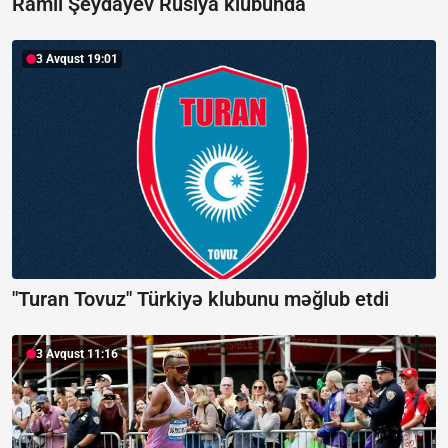
Ramil Şeydayev Rusiya klubunda
3 Avqust 19:01
"Turan Tovuz" Türkiyə klubunu məğlub etdi
3 Avqust 11:16