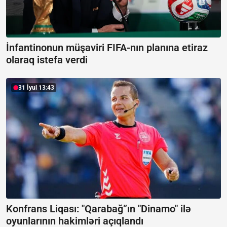
İnfantinonun müşaviri FIFA-nın planına etiraz
olaraq istefa verdi
31 İyul 13:43
Konfrans Liqası: "Qarabağ”ın "Dinamo" ilə
oyunlarının hakimləri açıqlandı