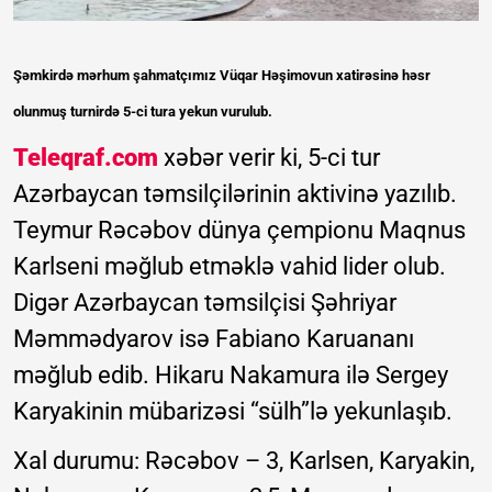
Şəmkirdə mərhum şahmatçımız Vüqar Həşimovun xatirəsinə həsr
olunmuş turnirdə 5-ci tura yekun vurulub.
Teleqraf.com
xəbər verir ki, 5-ci tur
Azərbaycan təmsilçilərinin aktivinə yazılıb.
Teymur Rəcəbov dünya çempionu Maqnus
Karlseni məğlub etməklə vahid lider olub.
Digər Azərbaycan təmsilçisi Şəhriyar
Məmmədyarov isə Fabiano Karuananı
məğlub edib. Hikaru Nakamura ilə Sergey
Karyakinin mübarizəsi “sülh”lə yekunlaşıb.
Xal durumu: Rəcəbov – 3, Karlsen, Karyakin,