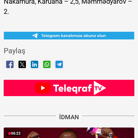
Nakamura, Karuana – 2,5, Məmmədyarov –
2.
Paylaş
İDMAN
06:22