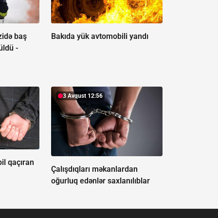
zidə baş
Bakıda yük avtomobili yandı
üldü -
3 Avqust 12:56
l qaçıran
Çalışdıqları məkanlardan
oğurluq edənlər saxlanılıblar