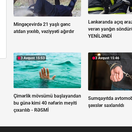
Lənkəranda açıq əra
Mingəçevirdə 21 yaşlı gənc
verən yanğın söndür
atdan yıxılıb, vəziyyəti ağırdır
YENİLƏNDİ
3 Avqust 15:53
3 Avqust 15:46
Çimərlik mövsümü başlayandan
Sumqayıtda avtomobi
bu günə kimi 40 nəfərin meyiti
şəxslər saxlanıldı
çıxarılıb -
RƏSMİ