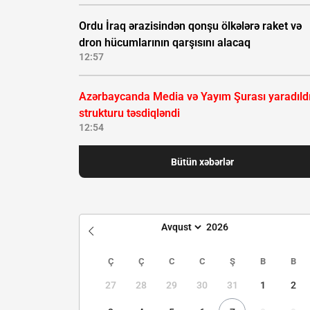
Ordu İraq ərazisindən qonşu ölkələrə raket və
dron hücumlarının qarşısını alacaq
12:57
Azərbaycanda Media və Yayım Şurası yaradıldı
strukturu təsdiqləndi
12:54
Bütün xəbərlər
Ç
Ç
C
C
Ş
B
B
27
28
29
30
31
1
2