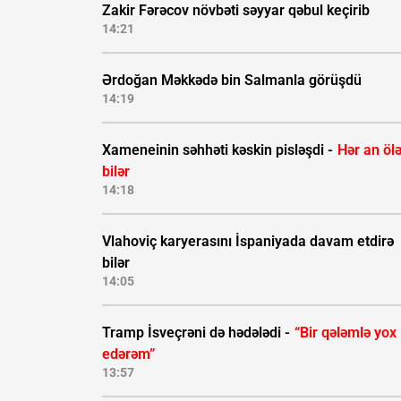
Zakir Fərəcov növbəti səyyar qəbul keçirib
14:21
Ərdoğan Məkkədə bin Salmanla görüşdü
14:19
Xameneinin səhhəti kəskin pisləşdi -
Hər an öl
bilər
14:18
Vlahoviç karyerasını İspaniyada davam etdirə
bilər
14:05
Tramp İsveçrəni də hədələdi -
“Bir qələmlə yox
edərəm”
13:57