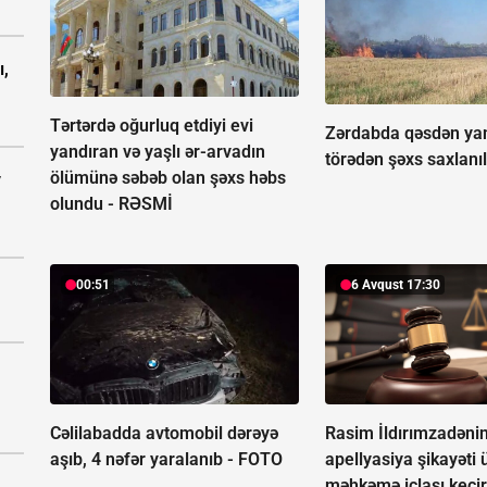
ı,
Tərtərdə oğurluq etdiyi evi
Zərdabda qəsdən ya
yandıran və yaşlı ər-arvadın
törədən şəxs saxlanıl
ölümünə səbəb olan şəxs həbs
v
olundu -
RƏSMİ
00:51
6 Avqust 17:30
Cəlilabadda avtomobil dərəyə
Rasim İldırımzadəni
aşıb, 4 nəfər yaralanıb -
FOTO
apellyasiya şikayəti 
məhkəmə iclası keçir