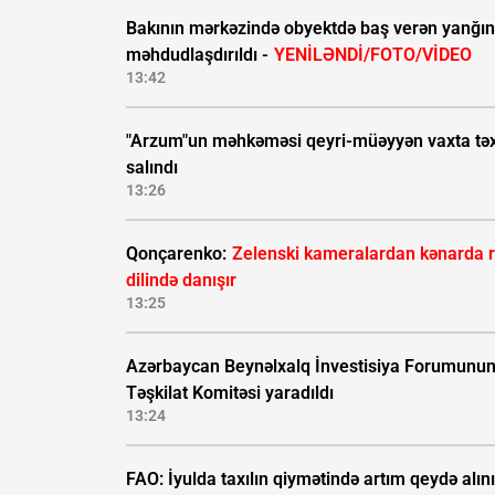
Bakının mərkəzində obyektdə baş verən yanğın
məhdudlaşdırıldı -
YENİLƏNDİ/FOTO/VİDEO
13:42
"Arzum"un məhkəməsi qeyri-müəyyən vaxta təx
salındı
13:26
Qonçarenko:
Zelenski kameralardan kənarda 
dilində danışır
13:25
Azərbaycan Beynəlxalq İnvestisiya Forumunu
Təşkilat Komitəsi yaradıldı
13:24
FAO: İyulda taxılın qiymətində artım qeydə alın