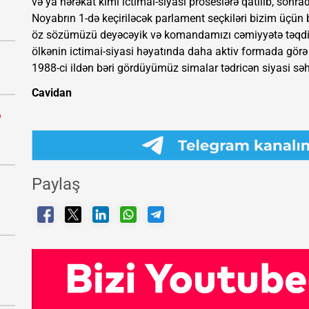
və ya hərəkat kimi ictimai-siyasi proseslərə qatılıb, sonrad
Noyabrın 1-də keçiriləcək parlament seçkiləri bizim üçün 
öz sözümüzü deyəcəyik və komandamızı cəmiyyətə təqdim
ölkənin ictimai-siyasi həyatında daha aktiv formada görə b
1988-ci ildən bəri gördüyümüz simalar tədricən siyasi s
Cavidan
ə
Paylaş