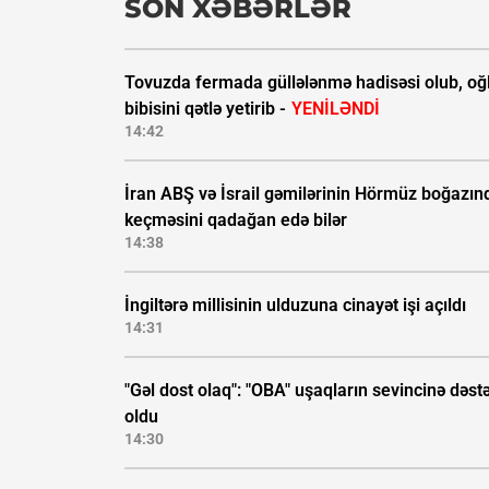
SON XƏBƏRLƏR
Tovuzda fermada güllələnmə hadisəsi olub, oğ
bibisini qətlə yetirib -
YENİLƏNDİ
14:42
İran ABŞ və İsrail gəmilərinin Hörmüz boğazın
keçməsini qadağan edə bilər
14:38
İngiltərə millisinin ulduzuna cinayət işi açıldı
14:31
"Gəl dost olaq": "OBA" uşaqların sevincinə dəst
oldu
14:30