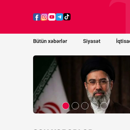
Xameneinin
səhhəti
kəskin
pisləşdi -
Hər an ölə
bilər
Bütün xəbərlər
Siyasət
İqtisa