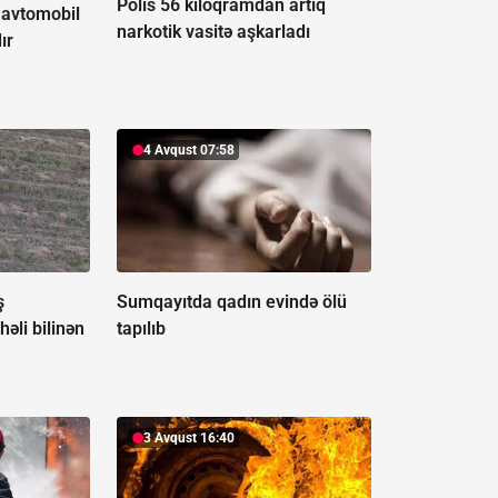
Polis 56 kiloqramdan artıq
 avtomobil
narkotik vasitə aşkarladı
ır
4 Avqust 07:58
ş
Sumqayıtda qadın evində ölü
həli bilinən
tapılıb
3 Avqust 16:40