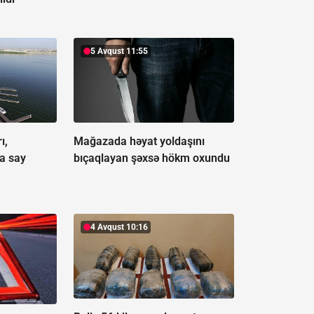
5 Avqust 11:55
ı,
Mağazada həyat yoldaşını
a say
bıçaqlayan şəxsə hökm oxundu
4 Avqust 10:16