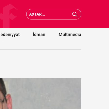
Media
Saakaşvili:
reyestri
Məni buna
aparılma
görə
qaydalar
bağışlaya
dəyişdi -
bilmirlər
FƏRMA
ədəniyyət
İdman
Multimedia