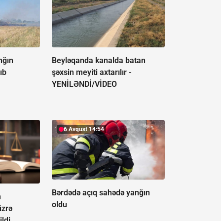
nğın
Beyləqanda kanalda batan
ıb
şəxsin meyiti axtarılır -
YENİLƏNDİ/VİDEO
6 Avqust 14:54
Bərdədə açıq sahədə yanğın
n
oldu
üzrə
ildi