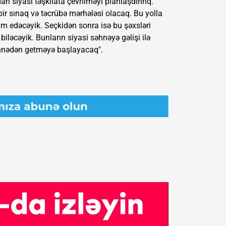
an siyasi təşkilata çevrilməyi planlaşdırırıq.
bir sınaq və təcrübə mərhələsi olacaq. Bu yolla
 edəcəyik. Seçkidən sonra isə bu şəxsləri
iləcəyik. Bunların siyasi səhnəyə gəlişi ilə
əhnədən getməyə başlayacaq".