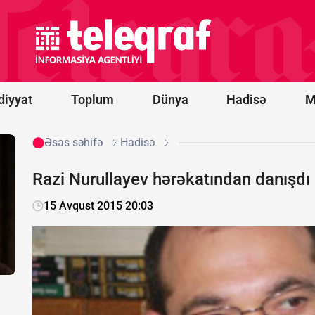
Bakının mərkəzində
obyektdə baş verən
yanğın məhdudlaşdırıldı
-
YENİLƏNDİ/FOTO/VİDEO
diyyat
Toplum
Dünya
Hadisə
M
Əsas səhifə
Hadisə
Razi Nurullayev hərəkatından danışdı
15 Avqust 2015 20:03