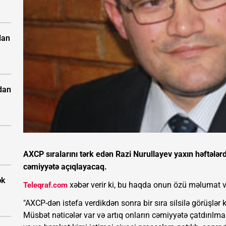
lan
dan
AXCP sıralarını tərk edən Razi Nurullayev yaxın həftələrdə
cəmiyyətə açıqlayacaq.
ək
xəbər verir ki, bu haqda onun özü məlumat v
Teleqraf.com
"AXCP-dən istefa verdikdən sonra bir sıra silsilə görüşlər
Müsbət nəticələr var və artıq onların cəmiyyətə çatdırılması