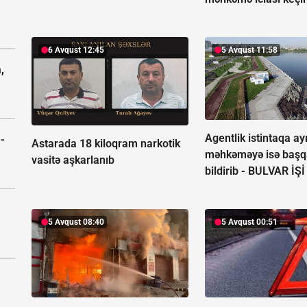
6 Avqust 12:45
5 Avqust 11:58
,
Agentlik istintaqa ayr
-
Astarada 18 kiloqram narkotik
məhkəməyə isə başq
vasitə aşkarlanıb
bildirib -
BULVAR İŞİ
5 Avqust 08:40
5 Avqust 00:51