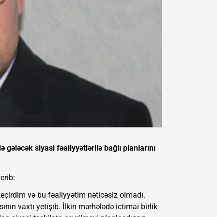
 gələcək siyasi fəaliyyətlərilə bağlı planlarını
erib:
 keçirdim və bu fəaliyyətim nəticəsiz olmadı.
nın vaxtı yetişib. İlkin mərhələdə ictimai birlik