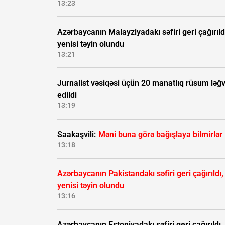
13:23
Azərbaycanın Malayziyadakı səfiri geri çağırıld
yenisi təyin olundu
13:21
Jurnalist vəsiqəsi üçün 20 manatlıq rüsum ləğ
edildi
13:19
Saakaşvili:
Məni buna görə bağışlaya bilmirlər
13:18
Azərbaycanın Pakistandakı səfiri geri çağırıldı,
yenisi təyin olundu
13:16
Azərbaycanın Estoniyadakı səfiri geri çağırıldı,