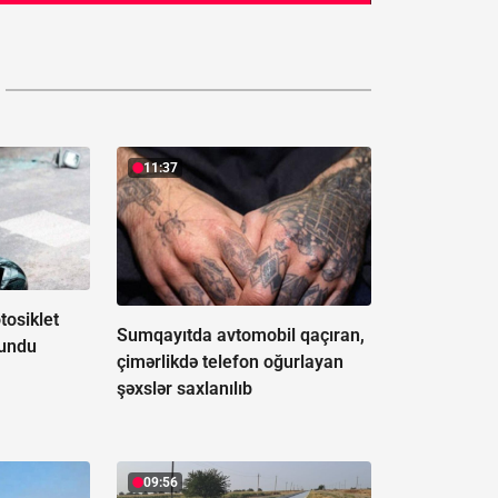
11:37
osiklet
Sumqayıtda avtomobil qaçıran,
lundu
çimərlikdə telefon oğurlayan
şəxslər saxlanılıb
09:56