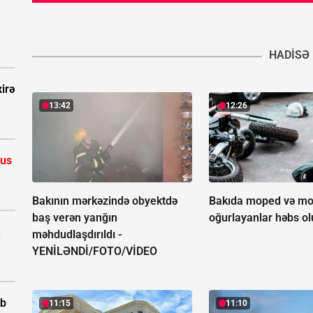
HADISƏ
irə
13:42
12:26
rus
Bakının mərkəzində obyektdə
Bakıda moped və mot
baş verən yanğın
oğurlayanlar həbs o
n
məhdudlaşdırıldı -
YENİLƏNDİ/FOTO/VİDEO
ıb
11:15
11:10