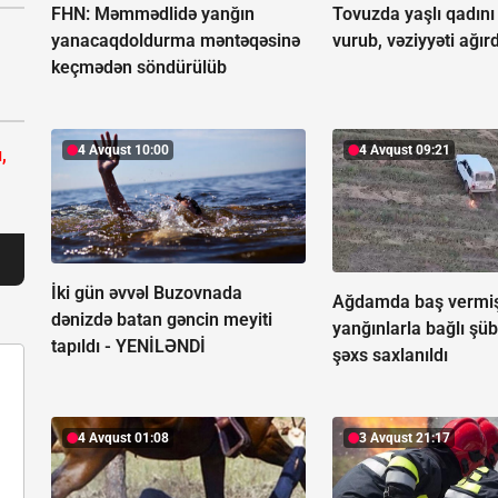
FHN: Məmmədlidə yanğın
Tovuzda yaşlı qadını
yanacaqdoldurma məntəqəsinə
vurub, vəziyyəti ağırd
keçmədən söndürülüb
4 Avqust 10:00
4 Avqust 09:21
,
İki gün əvvəl Buzovnada
Ağdamda baş vermi
dənizdə batan gəncin meyiti
yanğınlarla bağlı şüb
tapıldı -
YENİLƏNDİ
şəxs saxlanıldı
4 Avqust 01:08
3 Avqust 21:17