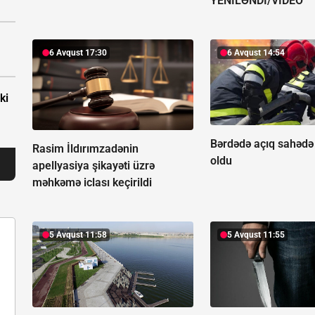
YENİLƏNDİ/VİDEO
6 Avqust 17:30
6 Avqust 14:54
ki
Bərdədə açıq sahədə
Rasim İldırımzadənin
oldu
apellyasiya şikayəti üzrə
məhkəmə iclası keçirildi
5 Avqust 11:58
5 Avqust 11:55