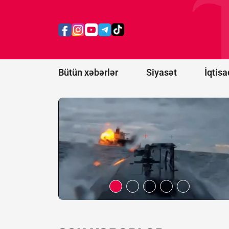
Rusiyanın
daha 12
gəmisi
məhv
edildi
Bütün xəbərlər
Siyasət
İqtisa