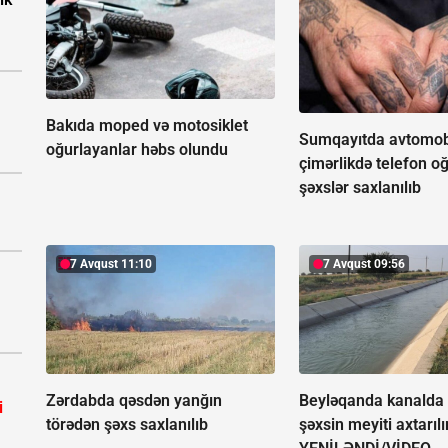
Bakıda moped və motosiklet
Sumqayıtda avtomobi
oğurlayanlar həbs olundu
çimərlikdə telefon o
şəxslər saxlanılıb
7 Avqust 11:10
7 Avqust 09:56
Zərdabda qəsdən yanğın
Beyləqanda kanalda
i
törədən şəxs saxlanılıb
şəxsin meyiti axtarılı