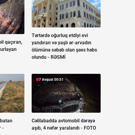
Tərtərdə oğurluq etdiyi evi
l qaçıran,
yandıran və yaşlı ər-arvadın
ğurlayan
ölümünə səbəb olan şəxs həbs
olundu -
RƏSMİ
7 Avqust 00:51
 batan
Cəlilabadda avtomobil dərəyə
r -
aşıb, 4 nəfər yaralanıb -
FOTO