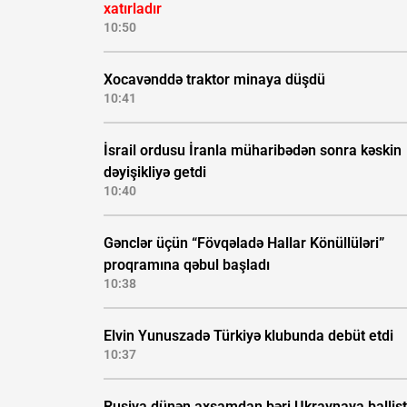
xatırladır
10:50
Xocavənddə traktor minaya düşdü
10:41
İsrail ordusu İranla müharibədən sonra kəskin
dəyişikliyə getdi
10:40
Gənclər üçün “Fövqəladə Hallar Könüllüləri”
proqramına qəbul başladı
10:38
Elvin Yunuszadə Türkiyə klubunda debüt etdi
10:37
Rusiya dünən axşamdan bəri Ukraynaya ballist