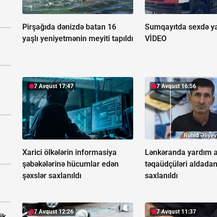
Pirşağıda dənizdə batan 16
Sumqayıtda sexdə ya
yaşlı yeniyetmənin meyiti tapıldı
VİDEO
7 Avqust 17:47
7 Avqust 16:56
Xarici ölkələrin informasiya
Lənkəranda yardım ad
şəbəkələrinə hücumlar edən
təqaüdçüləri aldada
şəxslər saxlanıldı
saxlanıldı
7 Avqust 12:26
7 Avqust 11:37
ik