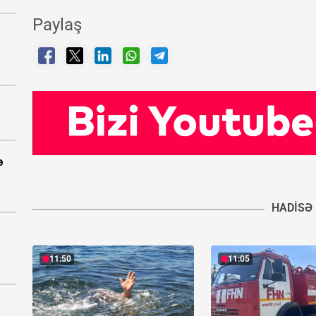
Paylaş
ə
HADISƏ
11:50
11:05