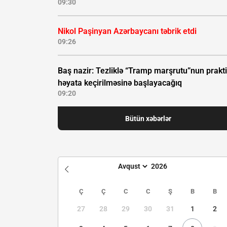
09:30
Nikol Paşinyan Azərbaycanı təbrik etdi
09:26
Baş nazir: Tezliklə “Tramp marşrutu”nun prakti
həyata keçirilməsinə başlayacağıq
09:20
Bütün xəbərlər
Ç
Ç
C
C
Ş
B
B
27
28
29
30
31
1
2