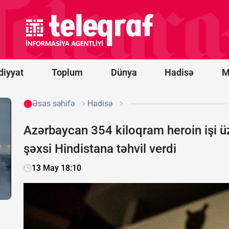
saatlıq
müzakirədən
sonra PKK
ilə bağlı
qanun
təsdiqləndi
diyyat
Toplum
Dünya
Hadisə
M
Əsas səhifə
Hadisə
Azərbaycan 354 kiloqram heroin işi ü
şəxsi Hindistana təhvil verdi
13 May 18:10