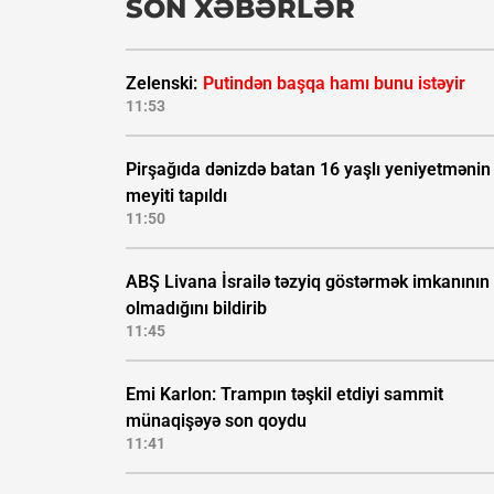
SON XƏBƏRLƏR
Zelenski:
Putindən başqa hamı bunu istəyir
11:53
Pirşağıda dənizdə batan 16 yaşlı yeniyetmənin
meyiti tapıldı
11:50
ABŞ Livana İsrailə təzyiq göstərmək imkanının
olmadığını bildirib
11:45
Emi Karlon: Trampın təşkil etdiyi sammit
münaqişəyə son qoydu
11:41