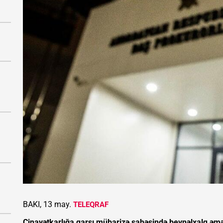
BAKI, 13 may.
TELEQRAF
Cinayətkarlığa qarşı mübarizə sahəsində beynəlxalq əmək