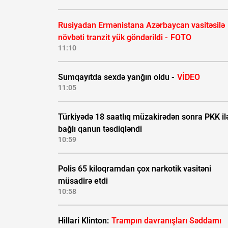
Rusiyadan Ermənistana Azərbaycan vasitəsilə
növbəti tranzit yük göndərildi -
FOTO
11:10
Sumqayıtda sexdə yanğın oldu -
VİDEO
11:05
Türkiyədə 18 saatlıq müzakirədən sonra PKK il
bağlı qanun təsdiqləndi
10:59
Polis 65 kiloqramdan çox narkotik vasitəni
müsadirə etdi
10:58
Hillari Klinton:
Trampın davranışları Səddamı