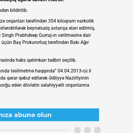
ən bildirilib.
ə orqanları tərəfindən 354 kiloqram narkotik
rləndirilərək beynəlxalq axtarışa elan edilmiş,
ı Singh Prabhdeep Gurraj-ın verilməsinə dair
ı üçün Baş Prokurorluq tərəfindən Bakı Ağır
əsində həbs qətimkan tədbiri seçilib.
sında təslimetmə haqqında” 04.04.2013-cü il
a qərar qəbul edilərək Ədliyyə Nazirliyinin
orğu edən dövlətin səlahiyyətli orqanlarına