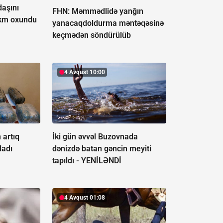
aşını
FHN: Məmmədlidə yanğın
ökm oxundu
yanacaqdoldurma məntəqəsinə
keçmədən söndürülüb
4 Avqust 10:00
 artıq
İki gün əvvəl Buzovnada
ladı
dənizdə batan gəncin meyiti
tapıldı -
YENİLƏNDİ
4 Avqust 01:08