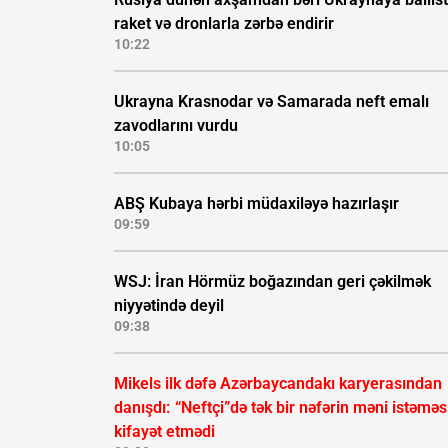
raket və dronlarla zərbə endirir
10:22
Ukrayna Krasnodar və Samarada neft emalı
zavodlarını vurdu
10:05
ABŞ Kubaya hərbi müdaxiləyə hazırlaşır
09:59
WSJ: İran Hörmüz boğazından geri çəkilmək
niyyətində deyil
09:38
Mikels ilk dəfə Azərbaycandakı karyerasından
danışdı:
“Neftçi”də tək bir nəfərin məni istəməs
kifayət etmədi