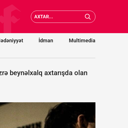
Krasnod
və
Xocavənddə
Samara
traktor
neft ema
minaya
zavodlar
düşdü
vurdu
ədəniyyət
İdman
Multimedia
zrə beynəlxalq axtarışda olan