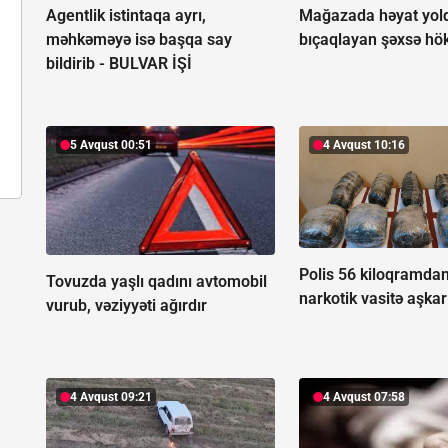
Agentlik istintaqa ayrı,
Mağazada həyat yold
məhkəməyə isə başqa say
bıçaqlayan şəxsə h
bildirib -
BULVAR İŞİ
5 Avqust 00:51
4 Avqust 10:16
Polis 56 kiloqramdan
Tovuzda yaşlı qadını avtomobil
narkotik vasitə aşkar
vurub, vəziyyəti ağırdır
4 Avqust 09:21
4 Avqust 07:58