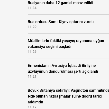
Rusiyanın daha 12 gəmisi məhv edildi
11:34
Rus ordusu Sumı-Kiyev qatarını vurdu
11:29
Müəllimlərin faktiki yaşayış rayonuna uyğun
vakansiya seçimi başladı
11:26
Ermənistanın Avrasiya İqtisadi Birliyinə
üzvlüyünün dondurulması şərti açıqlandı
11:21
Böyük Britaniya səfirliyi: Vaşinqton sammitind
əldə olunan razılaşmalar sülhə doğru tarixi
addımdır
11:17