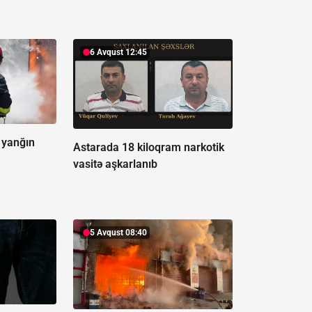
6 Avqust 12:45
 yanğın
Astarada 18 kiloqram narkotik
vasitə aşkarlanıb
5 Avqust 08:40