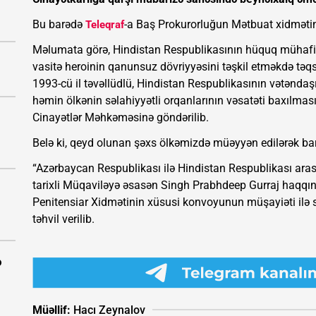
Bu barədə
-a Baş Prokurorluğun Mətbuat xidmətind
Teleqraf
Məlumata görə, Hindistan Respublikasının hüquq mühafiz
vasitə heroinin qanunsuz dövriyyəsini təşkil etməkdə təqsi
1993-cü il təvəllüdlü, Hindistan Respublikasının vətəndaş
həmin ölkənin səlahiyyətli orqanlarının vəsatəti baxılmas
Cinayətlər Məhkəməsinə göndərilib.
Belə ki, qeyd olunan şəxs ölkəmizdə müəyyən edilərək bar
“Azərbaycan Respublikası ilə Hindistan Respublikası ara
tarixli Müqaviləyə əsasən Singh Prabhdeep Gurraj haqqınd
Penitensiar Xidmətinin xüsusi konvoyunun müşayiəti ilə s
təhvil verilib.
ə
Müəllif:
Hacı Zeynalov