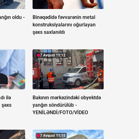
nğın oldu -
Binəqədidə fəvvarənin metal
konstruksiyalarını oğurlayan
şəxs saxlanıldı
7 Avqust 15:12
ı ilə
Bakının mərkəzindəki obyektdə
n şəxs
yanğın söndürülüb -
YENİLƏNDİ/FOTO/VİDEO
7 Avqust 11:15