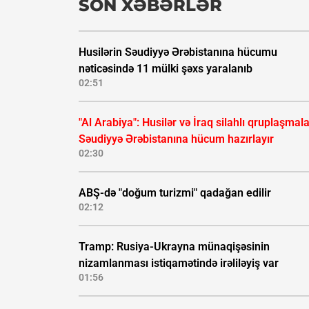
SON XƏBƏRLƏR
Husilərin Səudiyyə Ərəbistanına hücumu
nəticəsində 11 mülki şəxs yaralanıb
02:51
"Al Arabiya": Husilər və İraq silahlı qruplaşmala
Səudiyyə Ərəbistanına hücum hazırlayır
02:30
ABŞ-də "doğum turizmi" qadağan edilir
02:12
Tramp: Rusiya-Ukrayna münaqişəsinin
nizamlanması istiqamətində irəliləyiş var
01:56