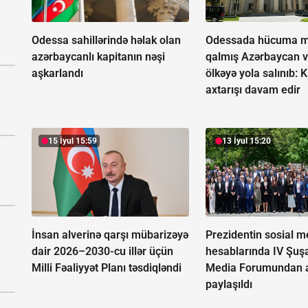
Odessa sahillərində həlak olan
Odessada hücuma m
azərbaycanlı kapitanın nəşi
qalmış Azərbaycan v
aşkarlandı
ölkəyə yola salınıb:
K
axtarışı davam edir
15 İyul 15:59
13 İyul 15:20
İnsan alverinə qarşı mübarizəyə
Prezidentin sosial m
dair 2026–2030-cu illər üçün
hesablarında IV Şuş
Milli Fəaliyyət Planı təsdiqləndi
Media Forumundan a
paylaşıldı