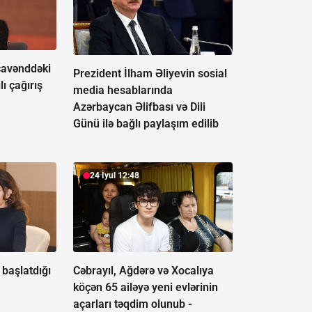
avənddəki
Prezident İlham Əliyevin sosial
lı çağırış
media hesablarında
Azərbaycan Əlifbası və Dili
Günü ilə bağlı paylaşım edilib
24 İyul 12:48
başlatdığı
Cəbrayıl, Ağdərə və Xocalıya
köçən 65 ailəyə yeni evlərinin
açarları təqdim olunub -