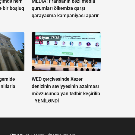
"İçimdə həm
MEDİA: Fransanın bəzi media
ə bir boşluq
qurumları ölkəmizə qarşı
qarayaxma kampaniyası aparır
5 İyun 17:38
 gəmidə
WED çərçivəsində Xəzər
nlılarla
dənizinin səviyyəsinin azalması
mövzusunda yan tədbir keçirilib
-
YENİLƏNDİ