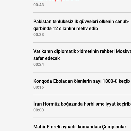
00:43
Pakistan təhlükəsizlik qüvvələri ölkənin cənub-
qərbində 12 silahlını məhv edib
00:33
Vatikanın diplomatik xidmətinin rəhbəri Moskv
səfər edəcək
00:24
Konqoda Eboladan ölənlərin sayı 1800-ü keçib
00:16
İran Hörmüz boğazında hərbi əməliyyat keçirib
00:03
Mahir Emreli oynadı, komandası Çempionlar