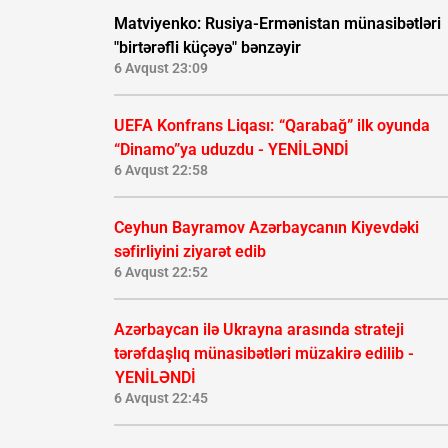
Matviyenko: Rusiya-Ermənistan münasibətləri
"birtərəfli küçəyə" bənzəyir
6 Avqust 23:09
UEFA Konfrans Liqası:
“Qarabağ” ilk oyunda
“Dinamo”ya uduzdu - YENİLƏNDİ
6 Avqust 22:58
Ceyhun Bayramov Azərbaycanın Kiyevdəki
səfirliyini ziyarət edib
6 Avqust 22:52
Azərbaycan ilə Ukrayna arasında strateji
tərəfdaşlıq münasibətləri müzakirə edilib -
YENİLƏNDİ
6 Avqust 22:45