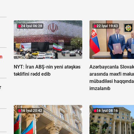
24 İyul 06:28
22 İyul 19:43
ın
NYT: İran ABŞ-nin yeni atəşkəs
Azərbaycanla Slovak
təklifini rədd edib
arasında məxfi məlu
mübadiləsi haqqında
r
imzalanıb
16 İyul 20:42
16 İyul 08:16