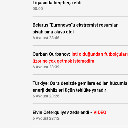
Liqasında heç-heçə etdi
00:00
Belarus "Euronews"u ekstremist resurslar
siyahısına əlavə etdi
6 Avqust 23:46
Qurban Qurbanov:
İsti olduğundan futbolçular
üzərinə çox getmək istəmədim
6 Avqust 23:39
Türkiyə: Qara dənizdə gəmilərə edilən hücumla
enerji dəhlizləri üçün təhlükə yaradır
6 Avqust 23:26
Elvin Cəfərquliyev zədələndi -
VİDEO
6 Avqust 23:12