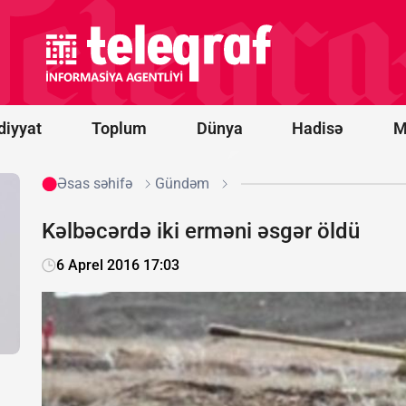
Belarus
"Euronews"u
ekstremist
resurslar
siyahısına
əlavə etdi
diyyat
Toplum
Dünya
Hadisə
M
Əsas səhifə
Gündəm
Kəlbəcərdə iki erməni əsgər öldü
6 Aprel 2016 17:03