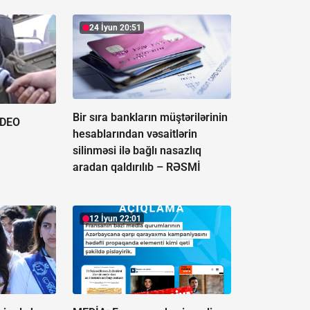
24 İyun 20:51
Bir sıra bankların müştərilərinin
İDEO
hesablarından vəsaitlərin
silinməsi ilə bağlı nasazlıq
aradan qaldırılıb –
RƏSMİ
12 İyun 22:01