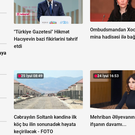
Ombudsmandan Xoc
"Türkiye Gazetesi" Hikmət
mina hadisəsi ilə bağ
Hacıyevin bəzi fikirlərini təhrif
etdi
aya
25 İyul 08:49
24 İyul 16:53
Cəbrayılın Soltanlı kəndinə ilk
Mehriban Əliyevanın 
köç bu ilin sonunadək həyata
ifşanın davamı...
keçiriləcək -
FOTO