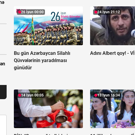
nə
26 İyun 00:00
24 İyun 21:12
Bu gün Azərbaycan Silahlı
Adını Albert qoy! -
V
Qüvvələrinin yaradılması
dən
günüdür
14 İyun 00:05
13 İyun 16:34