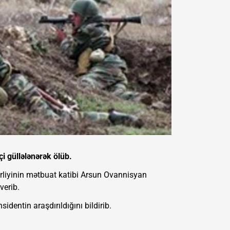
i güllələnərək ölüb.
rliyinin mətbuat katibi Arsun Ovannisyan
verib.
dentin araşdırıldığını bildirib.