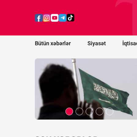
Ərəbistanına
hücumu
nəticəsində
11 mülki
şəxs
yaralanıb
Bütün xəbərlər
Siyasət
İqtisa