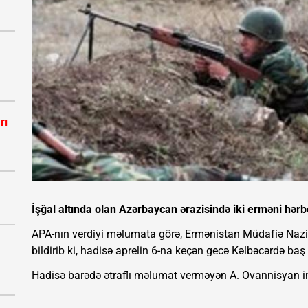
rı
İşğal altında olan Azərbaycan ərazisində iki erməni hərbç
APA-nın verdiyi məlumata görə, Ermənistan Müdafiə Nazi
bildirib ki, hadisə aprelin 6-na keçən gecə Kəlbəcərdə baş 
Hadisə barədə ətraflı məlumat verməyən A. Ovannisyan insi