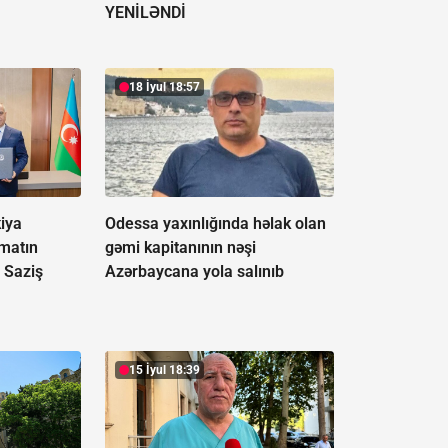
YENİLƏNDİ
18 İyul 18:57
iya
Odessa yaxınlığında həlak olan
matın
gəmi kapitanının nəşi
 Saziş
Azərbaycana yola salınıb
15 İyul 18:39