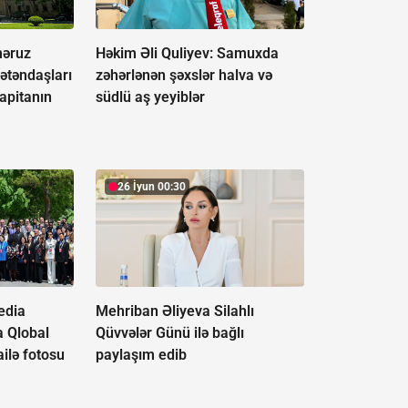
əruz
Həkim Əli Quliyev: Samuxda
ətəndaşları
zəhərlənən şəxslər halva və
apitanın
südlü aş yeyiblər
26 İyun 00:30
edia
Mehriban Əliyeva Silahlı
a Qlobal
Qüvvələr Günü ilə bağlı
ilə fotosu
paylaşım edib