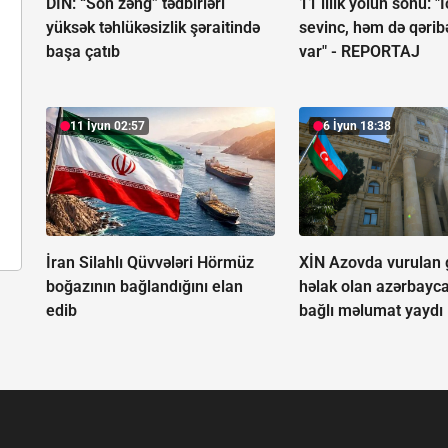
DİN: “Son zəng” tədbirləri
11 illik yolun sonu: 
yüksək təhlükəsizlik şəraitində
sevinc, həm də qərib
başa çatıb
var" -
REPORTAJ
11 İyun 02:57
6 İyun 18:38
İran Silahlı Qüvvələri Hörmüz
XİN Azovda vurulan
boğazının bağlandığını elan
həlak olan azərbayca
edib
bağlı məlumat yaydı