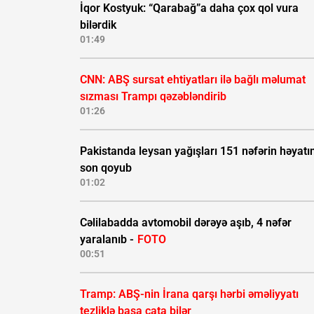
İqor Kostyuk: “Qarabağ”a daha çox qol vura
bilərdik
01:49
CNN: ABŞ sursat ehtiyatları ilə bağlı məlumat
sızması Trampı qəzəbləndirib
01:26
Pakistanda leysan yağışları 151 nəfərin həyatı
son qoyub
01:02
Cəlilabadda avtomobil dərəyə aşıb, 4 nəfər
yaralanıb -
FOTO
00:51
Tramp: ABŞ-nin İrana qarşı hərbi əməliyyatı
tezliklə başa çata bilər