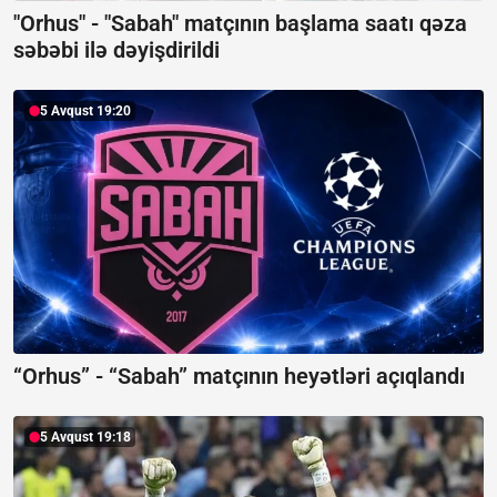
"Orhus" - "Sabah" matçının başlama saatı qəza
səbəbi ilə dəyişdirildi
5 Avqust 19:20
“Orhus” - “Sabah” matçının heyətləri açıqlandı
5 Avqust 19:18