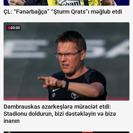
ÇL: “Fənərbağça” “Şturm Qrats”ı məğlub etdi
00:00
Dambrauskas azarkeşlərə müraciət etdi:
Stadionu doldurun, bizi dəstəkləyin və bizə
inanın