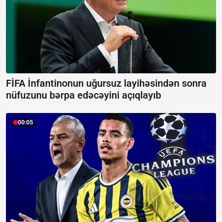
FİFA İnfantinonun uğursuz layihəsindən sonra
nüfuzunu bərpa edəcəyini açıqlayıb
00:05