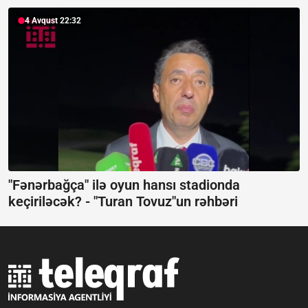
4 Avqust 22:32
"Fənərbağça" ilə oyun hansı stadionda
keçiriləcək? -
"Turan Tovuz"un rəhbəri