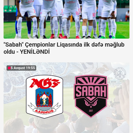
"Sabah" Çempionlar Liqasında ilk dəfə məğlub
oldu -
YENİLƏNDİ
5 Avqust 19:55