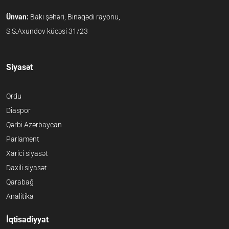
Ünvan:
Bakı şəhəri, Binəqədi rayonu,
S.S.Axundov küçəsi 31/23
Siyasət
Ordu
Diaspor
Qərbi Azərbaycan
Parlament
Xarici siyasət
Daxili siyasət
Qarabağ
Analitika
İqtisadiyyat