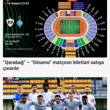
5 Avqust 23:53
“Qarabağ” – “Dinamo” matçının biletləri satışa
çıxarılır
5 Avqust 23:08