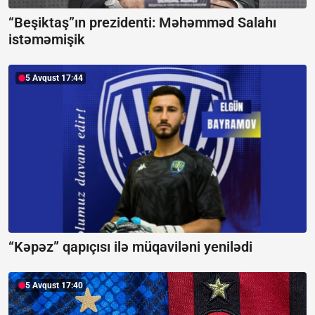
“Beşiktaş”ın prezidenti: Məhəmməd Salahı
istəməmişik
5 Avqust 17:44
“Kəpəz” qapıçısı ilə müqaviləni yenilədi
5 Avqust 17:40