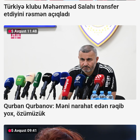
Türkiyə klubu Məhəmməd Salahı transfer
etdiyini rəsmən açıqladı
5 Avqust 11:48
Qurban Qurbanov: Məni narahat edən rəqib
yox, özümüzük
5 Avqust 09:41