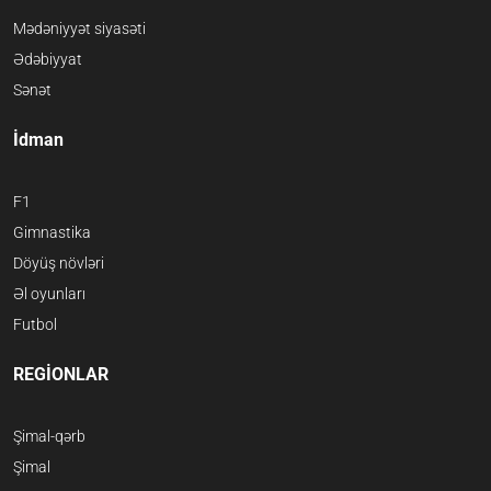
Mədəniyyət siyasəti
Ədəbiyyat
Sənət
İdman
F1
Gimnastika
Döyüş növləri
Əl oyunları
Futbol
REGİONLAR
Şimal-qərb
Şimal