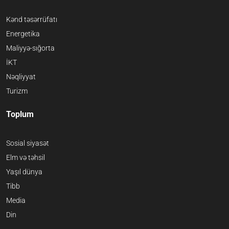
Kənd təsərrüfatı
Energetika
Maliyyə-sığorta
İKT
Nəqliyyat
Turizm
Toplum
Sosial siyasət
Elm və təhsil
Yaşıl dünya
Tibb
Media
Din