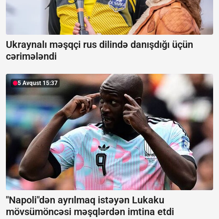
Ukraynalı məşqçi rus dilində danışdığı üçün
cərimələndi
5 Avqust 15:37
"Napoli"dən ayrılmaq istəyən Lukaku
mövsümöncəsi məşqlərdən imtina etdi