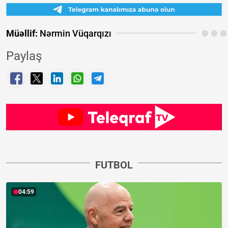
Müəllif:
Nərmin Vüqarqızı
Paylaş
FUTBOL
04:59