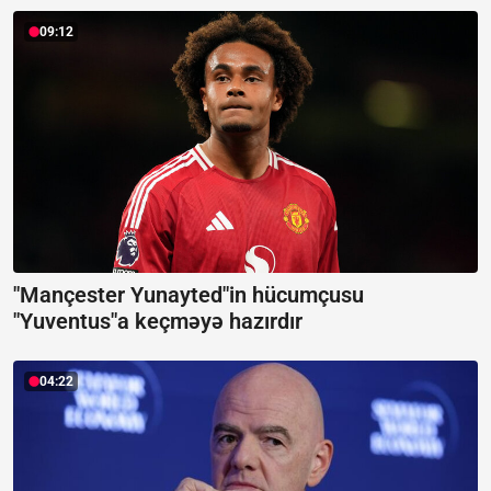
09:12
"Mançester Yunayted"in hücumçusu
"Yuventus"a keçməyə hazırdır
04:22