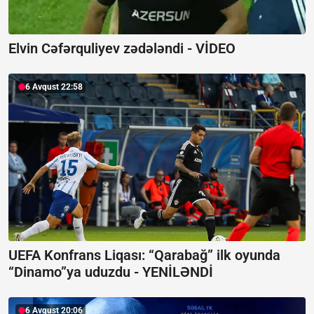
Elvin Cəfərquliyev zədələndi -
VİDEO
6 Avqust 22:58
UEFA Konfrans Liqası:
“Qarabağ” ilk oyunda
“Dinamo”ya uduzdu - YENİLƏNDİ
6 Avqust 20:06