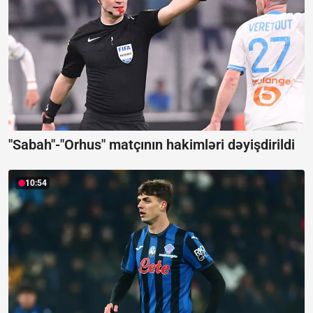
"Sabah"-"Orhus" matçının hakimləri dəyişdirildi
10:54