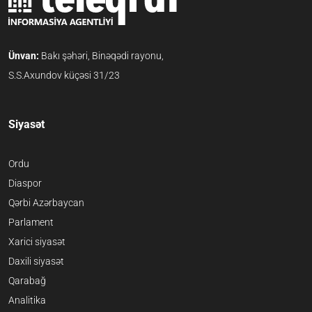
Ünvan:
Bakı şəhəri, Binəqədi rayonu,
S.S.Axundov küçəsi 31/23
Siyasət
Ordu
Diaspor
Qərbi Azərbaycan
Parlament
Xarici siyasət
Daxili siyasət
Qarabağ
Analitika