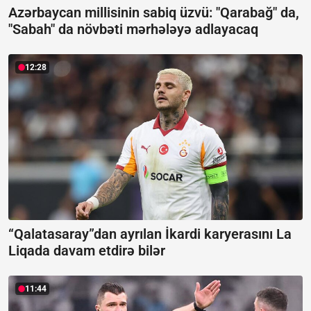
Azərbaycan millisinin sabiq üzvü: "Qarabağ" da,
"Sabah" da növbəti mərhələyə adlayacaq
12:28
“Qalatasaray”dan ayrılan İkardi karyerasını La
Liqada davam etdirə bilər
11:44