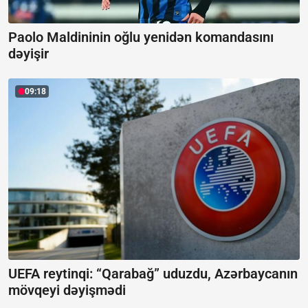
Paolo Maldininin oğlu yenidən komandasını
dəyişir
09:18
UEFA reytinqi: “Qarabağ” uduzdu, Azərbaycanın
mövqeyi dəyişmədi