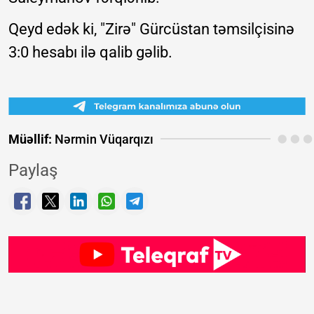
Qeyd edək ki, "Zirə" Gürcüstan təmsilçisinə
3:0 hesabı ilə qalib gəlib.
Müəllif:
Nərmin Vüqarqızı
Paylaş