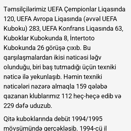
Təmsilçilərimiz UEFA Çempionlar Liqasında
120, UEFA Avropa Liqasında (əvvəl UEFA
Kuboku) 283, UEFA Konfrans Liqasında 63,
Kuboklar Kubokunda 8, İntertoto
Kubokunda 26 görüşə çıxıb. Bu
qarşılaşmalardan ikisi nəticəsi ləğv
olunduğu, biri baş tutmadığı üçün texniki
nəticə ilə yekunlaşıb. Həmin texniki
nəticələri nəzərə almaqla 159 qələbə
qazanan klublarımız 112 heç-heçə edib və
229 dəfə uduzub.
Qitə kuboklarında debüt 1994/1995
mövsümündə gerçəkləşib. 1994-cü il