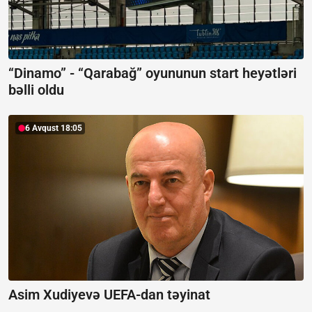
“Dinamo” - “Qarabağ” oyununun start heyətləri
bəlli oldu
6 Avqust 18:05
Asim Xudiyevə UEFA-dan təyinat