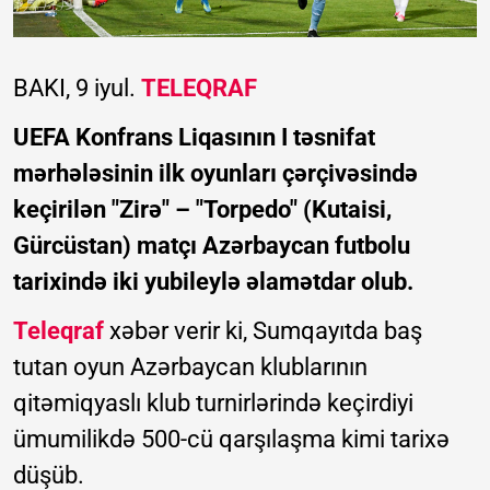
BAKI, 9 iyul.
TELEQRAF
UEFA Konfrans Liqasının I təsnifat
mərhələsinin ilk oyunları çərçivəsində
keçirilən "Zirə" – "Torpedo" (Kutaisi,
Gürcüstan) matçı Azərbaycan futbolu
tarixində iki yubileylə əlamətdar olub.
Teleqraf
xəbər verir ki, Sumqayıtda baş
tutan oyun Azərbaycan klublarının
qitəmiqyaslı klub turnirlərində keçirdiyi
ümumilikdə 500-cü qarşılaşma kimi tarixə
düşüb.