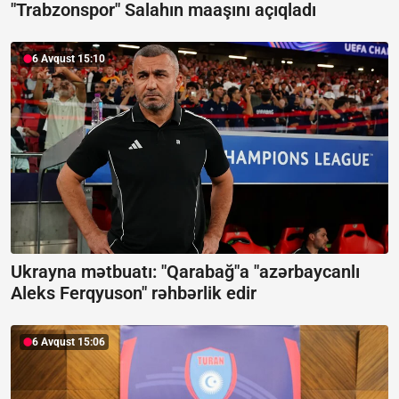
"Trabzonspor" Salahın maaşını açıqladı
6 Avqust 15:10
Ukrayna mətbuatı: "Qarabağ"a "azərbaycanlı
Aleks Ferqyuson" rəhbərlik edir
6 Avqust 15:06