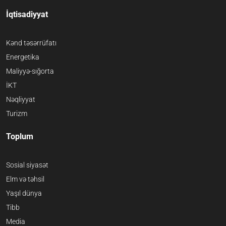
İqtisadiyyat
Kənd təsərrüfatı
Energetika
Maliyyə-sığorta
İKT
Nəqliyyat
Turizm
Toplum
Sosial siyasət
Elm və təhsil
Yaşıl dünya
Tibb
Media