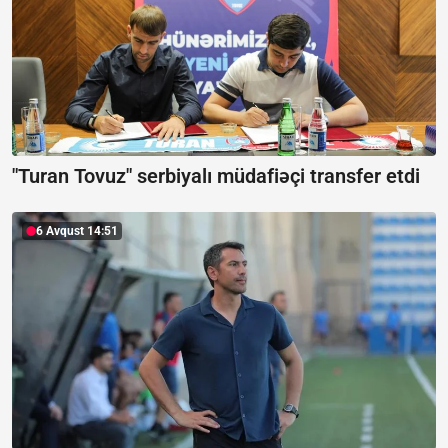
"Turan Tovuz" serbiyalı müdafiəçi transfer etdi
6 Avqust 14:51