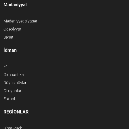
Mədəniyyət
Mədəniyyət siyasəti
Ədəbiyyat
Sənət
İdman
F1
Gimnastika
Döyüş növləri
Əl oyunları
Futbol
REGİONLAR
Şimal-qərb