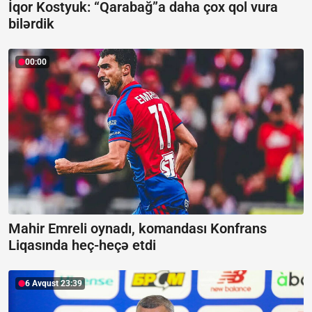
İqor Kostyuk: “Qarabağ”a daha çox qol vura
bilərdik
00:00
Mahir Emreli oynadı, komandası Konfrans
Liqasında heç-heçə etdi
6 Avqust 23:39