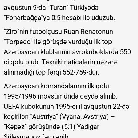
avqustun 9-da "Turan" Türkiyədə
"Fənərbağça"ya 0:5 hesabı ilə uduzub.
"Zirə"nin futbolçusu Ruan Renatonun
"Torpedo" ilə görüşdə vurduğu ilk top
Azərbaycan klublarının avrokuboklarda 550-
ci qolu olub. Texniki nəticələrin nəzərə
alınmadığı top fərqi 552-759-dur.
Azərbaycan komandalarının ilk qolu
1995/1996 mövsümündə qeydə alınıb.
UEFA kubokunun 1995-ci il avqustun 22-də
keçirilən "Austriya" (Vyana, Avstriya) –
"Kəpəz" görüşündə (5:1) Yadigar
Süleymanov fərqlənib.