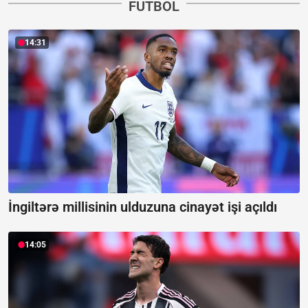
FUTBOL
14:31
İngiltərə millisinin ulduzuna cinayət işi açıldı
14:05