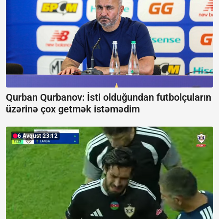
Qurban Qurbanov:
İsti olduğundan futbolçuların
üzərinə çox getmək istəmədim
6 Avqust 23:12