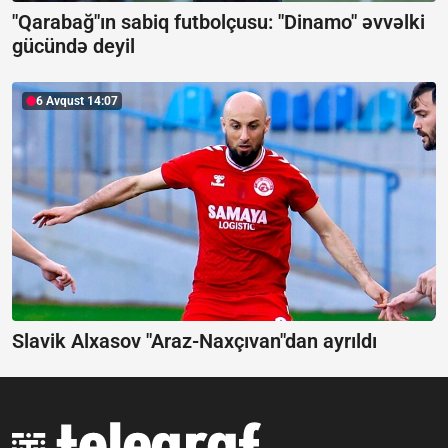
"Qarabağ"ın sabiq futbolçusu: "Dinamo" əvvəlki
gücündə deyil
6 Avqust 14:07
Slavik Alxasov "Araz-Naxçıvan"dan ayrıldı