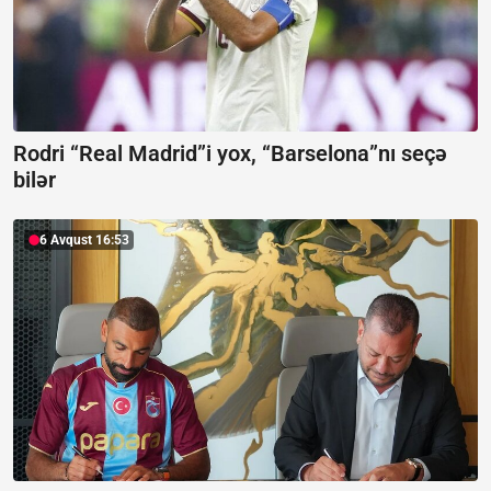
Rodri “Real Madrid”i yox, “Barselona”nı seçə
bilər
6 Avqust 16:53