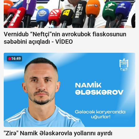
Vernidub “Neftçi”nin avrokubok fiaskosunun
səbəbini açıqladı -
VİDEO
16:49
"Zirə" Namik Ələskərovla yollarını ayırdı