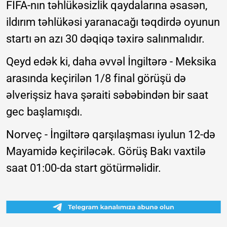
FİFA-nın təhlükəsizlik qaydalarına əsasən,
ildırım təhlükəsi yaranacağı təqdirdə oyunun
startı ən azı 30 dəqiqə təxirə salınmalıdır.
Qeyd edək ki, daha əvvəl İngiltərə - Meksika
arasında keçirilən 1/8 final görüşü də
əlverişsiz hava şəraiti səbəbindən bir saat
gec başlamışdı.
Norveç - İngiltərə qarşılaşması iyulun 12-də
Mayamidə keçiriləcək. Görüş Bakı vaxtilə
saat 01:00-da start götürməlidir.