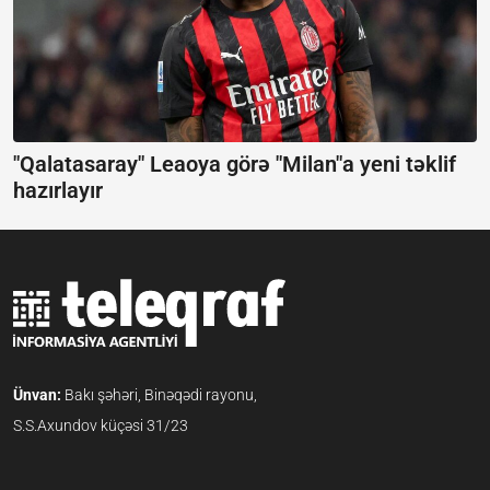
"Qalatasaray" Leaoya görə "Milan"a yeni təklif
hazırlayır
Ünvan:
Bakı şəhəri, Binəqədi rayonu,
S.S.Axundov küçəsi 31/23