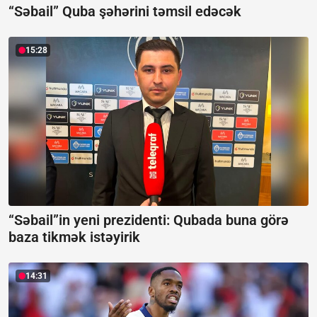
“Səbail” Quba şəhərini təmsil edəcək
15:28
“Səbail”in yeni prezidenti:
Qubada buna görə
baza tikmək istəyirik
14:31