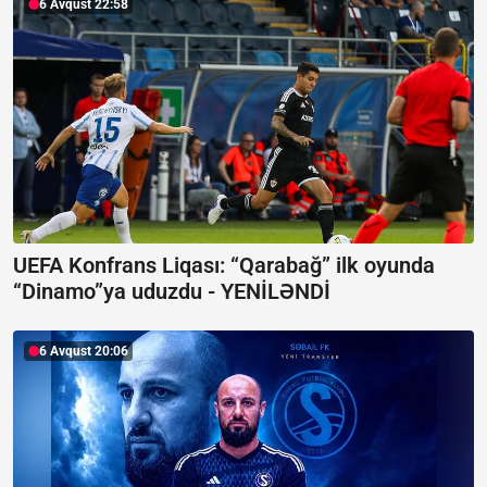
6 Avqust 22:58
UEFA Konfrans Liqası:
“Qarabağ” ilk oyunda
“Dinamo”ya uduzdu - YENİLƏNDİ
6 Avqust 20:06