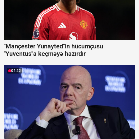
"Mançester Yunayted"in hücumçusu
"Yuventus"a keçməyə hazırdır
04:22