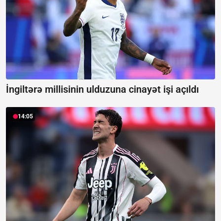
İngiltərə millisinin ulduzuna cinayət işi açıldı
14:05