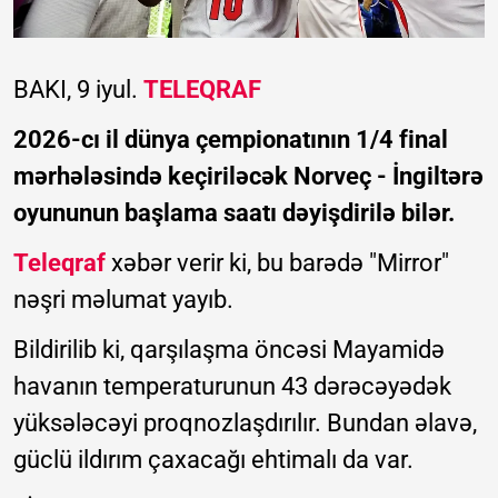
BAKI, 9 iyul.
TELEQRAF
2026-cı il dünya çempionatının 1/4 final
mərhələsində keçiriləcək Norveç - İngiltərə
oyununun başlama saatı dəyişdirilə bilər.
Teleqraf
xəbər verir ki, bu barədə "Mirror"
nəşri məlumat yayıb.
Bildirilib ki, qarşılaşma öncəsi Mayamidə
havanın temperaturunun 43 dərəcəyədək
yüksələcəyi proqnozlaşdırılır. Bundan əlavə,
güclü ildırım çaxacağı ehtimalı da var.