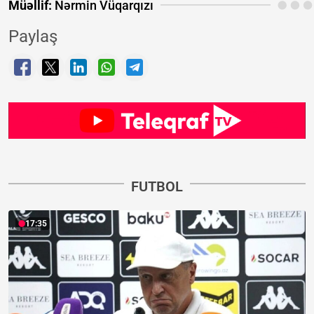
Müəllif:
Nərmin Vüqarqızı
Paylaş
FUTBOL
17:35