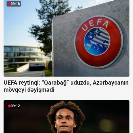
09:18
UEFA reytinqi: “Qarabağ” uduzdu, Azərbaycanın
mövqeyi dəyişmədi
09:12