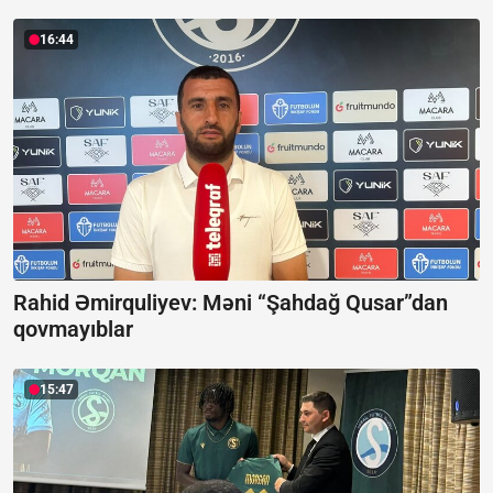
16:44
Rahid Əmirquliyev: Məni “Şahdağ Qusar”dan
qovmayıblar
15:47