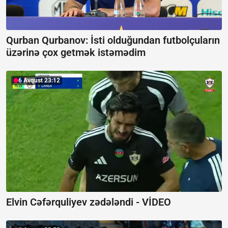
Qurban Qurbanov:
İsti olduğundan futbolçuların
üzərinə çox getmək istəmədim
6 Avqust 23:12
Elvin Cəfərquliyev zədələndi -
VİDEO