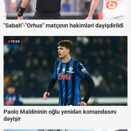
"Sabah"-"Orhus" matçının hakimləri dəyişdirildi
10:54
Paolo Maldininin oğlu yenidən komandasını
dəyişir