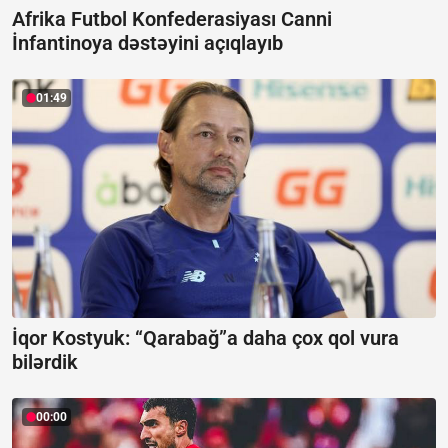
Afrika Futbol Konfederasiyası Canni
İnfantinoya dəstəyini açıqlayıb
01:49
İqor Kostyuk: “Qarabağ”a daha çox qol vura
bilərdik
00:00