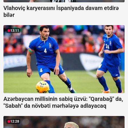
Vlahoviç karyerasını İspaniyada davam etdirə
bilər
13:11
Azərbaycan millisinin sabiq üzvü: "Qarabağ" da,
"Sabah" da növbəti mərhələyə adlayacaq
12:28