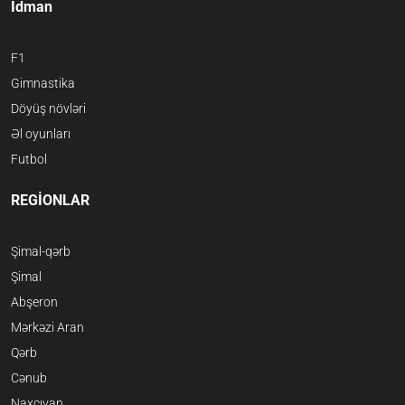
İdman
F1
Gimnastika
Döyüş növləri
Əl oyunları
Futbol
REGİONLAR
Şimal-qərb
Şimal
Abşeron
Mərkəzi Aran
Qərb
Cənub
Naxçıvan