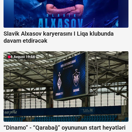
Slavik Alxasov karyerasını I Liqa klubunda
davam etdirəcək
6 Avqust 19:54
“Dinamo” - “Qarabağ” oyununun start heyətləri