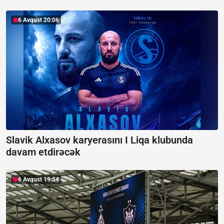
6 Avqust 20:06
Slavik Alxasov karyerasını I Liqa klubunda
davam etdirəcək
6 Avqust 19:54