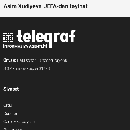
Asim Xudiyevə UEFA-dan təyinat
Ünvan:
Bakı şəhəri, Binəqədi rayonu,
S.S.Axundov küçəsi 31/23
Siyasət
Ordu
Diaspor
Qərbi Azərbaycan
Parlament