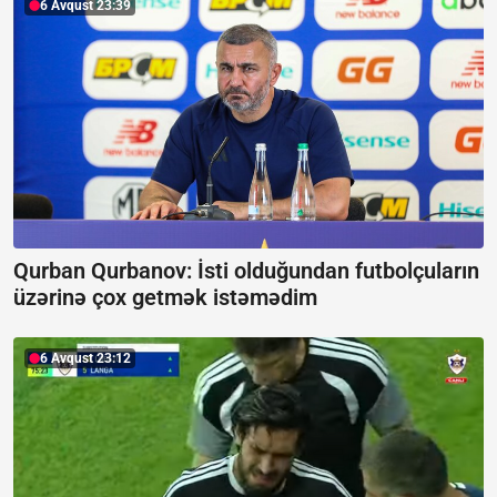
6 Avqust 23:39
Qurban Qurbanov:
İsti olduğundan futbolçuların
üzərinə çox getmək istəmədim
6 Avqust 23:12