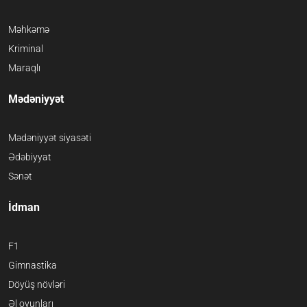
Məhkəmə
Kriminal
Maraqlı
Mədəniyyət
Mədəniyyət siyasəti
Ədəbiyyat
Sənət
İdman
F1
Gimnastika
Döyüş növləri
Əl oyunları