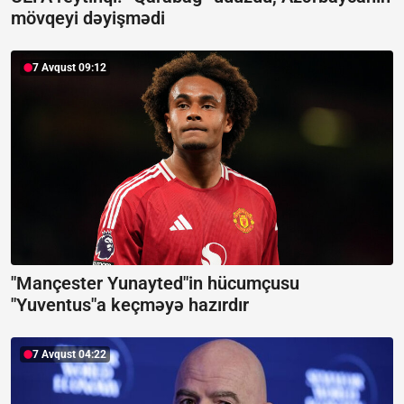
mövqeyi dəyişmədi
7 Avqust 09:12
"Mançester Yunayted"in hücumçusu
"Yuventus"a keçməyə hazırdır
7 Avqust 04:22