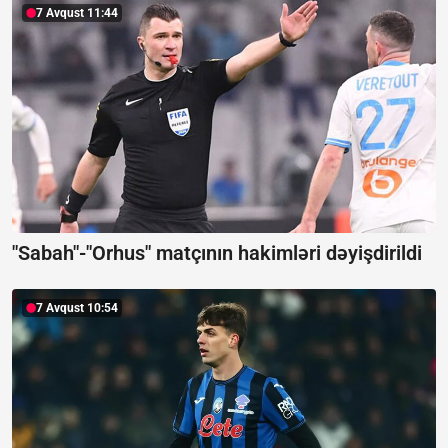
7 Avqust 11:44
"Sabah"-"Orhus" matçının hakimləri dəyişdirildi
7 Avqust 10:54