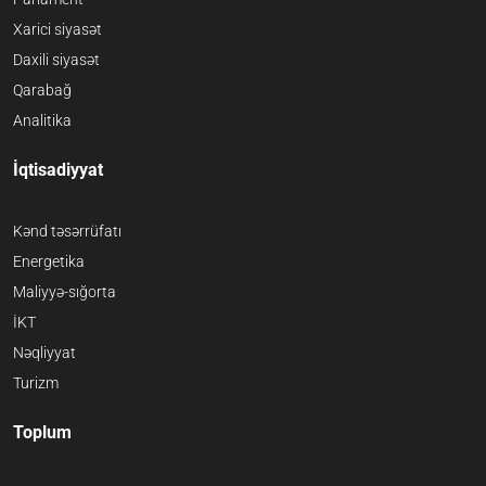
Xarici siyasət
Daxili siyasət
Qarabağ
Analitika
İqtisadiyyat
Kənd təsərrüfatı
Energetika
Maliyyə-sığorta
İKT
Nəqliyyat
Turizm
Toplum