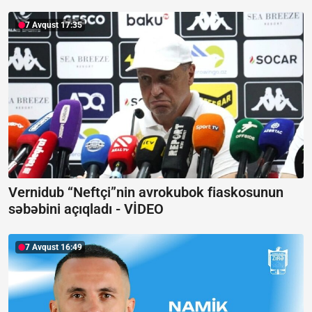
7 Avqust 17:35
Vernidub “Neftçi”nin avrokubok fiaskosunun
səbəbini açıqladı -
VİDEO
7 Avqust 16:49