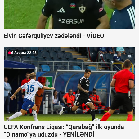
Elvin Cəfərquliyev zədələndi -
VİDEO
6 Avqust 22:58
UEFA Konfrans Liqası:
“Qarabağ” ilk oyunda
“Dinamo”ya uduzdu - YENİLƏNDİ