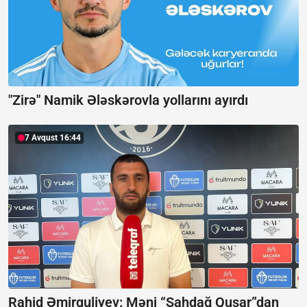
"Zirə" Namik Ələskərovla yollarını ayırdı
7 Avqust 16:44
Rahid Əmirquliyev: Məni “Şahdağ Qusar”dan