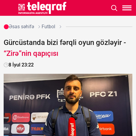
Əsas səhifə
Futbol
Gürcüstanda bizi fərqli oyun gözləyir -
“Zirə”nin qapıçısı
8 İyul 23:22