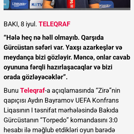
BAKI, 8 iyul.
TELEQRAF
“Hələ heç nə həll olmayıb. Qarşıda
Gürcüstan səfəri var. Yaxşı azarkeşlər və
meydança bizi gözləyir. Məncə, onlar cavab
oyununa fərqli hazırlaşacaqlar və bizi
orada gözləyəcəklər”.
Bunu
Teleqraf
-a açıqlamasında “Zirə”nin
qapıçısı Aydın Bayramov UEFA Konfrans
Liqasının I təsnifat mərhələsində Bakıda
Gürcüstanın “Torpedo” komandasını 3:0
hesabı ilə məğlub etdikləri oyun barədə