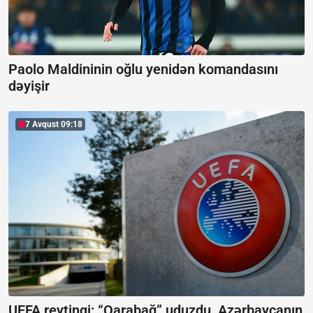
Paolo Maldininin oğlu yenidən komandasını
dəyişir
7 Avqust 09:18
UEFA reytinqi: “Qarabağ” uduzdu, Azərbaycanın