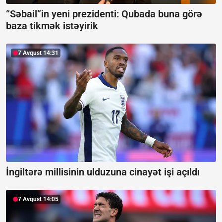
“Səbail”in yeni prezidenti:
Qubada buna görə
baza tikmək istəyirik
7 Avqust 14:31
İngiltərə millisinin ulduzuna cinayət işi açıldı
7 Avqust 14:05