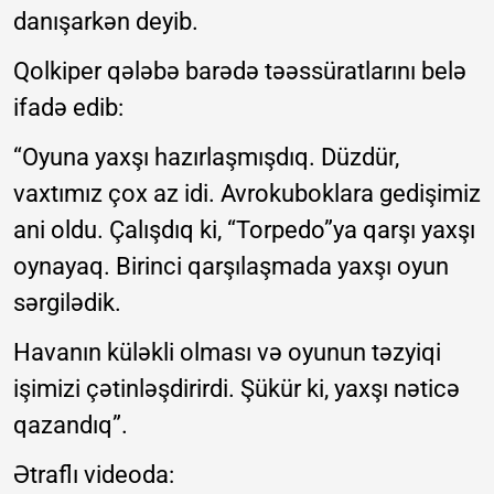
danışarkən deyib.
Qolkiper qələbə barədə təəssüratlarını belə
ifadə edib:
“Oyuna yaxşı hazırlaşmışdıq. Düzdür,
vaxtımız çox az idi. Avrokuboklara gedişimiz
ani oldu. Çalışdıq ki, “Torpedo”ya qarşı yaxşı
oynayaq. Birinci qarşılaşmada yaxşı oyun
sərgilədik.
Havanın küləkli olması və oyunun təzyiqi
işimizi çətinləşdirirdi. Şükür ki, yaxşı nəticə
qazandıq”.
Ətraflı videoda: