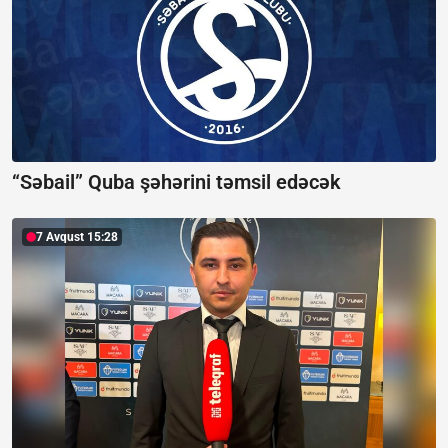
“Səbail” Quba şəhərini təmsil edəcək
7 Avqust 15:28