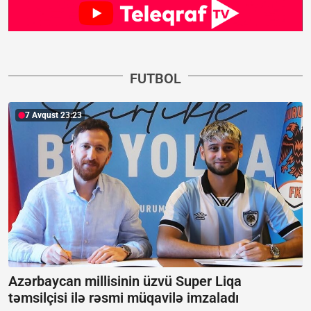
FUTBOL
7 Avqust 23:23
Azərbaycan millisinin üzvü Super Liqa
təmsilçisi ilə rəsmi müqavilə imzaladı