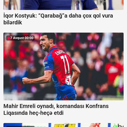
İqor Kostyuk: “Qarabağ”a daha çox qol vura
bilərdik
7 Avqust 00:00
Mahir Emreli oynadı, komandası Konfrans
Liqasında heç-heçə etdi