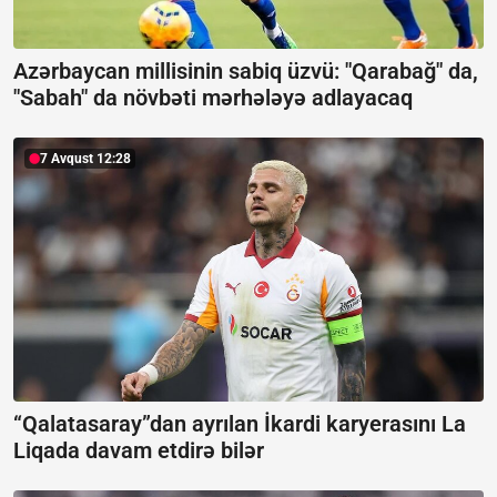
Azərbaycan millisinin sabiq üzvü: "Qarabağ" da,
"Sabah" da növbəti mərhələyə adlayacaq
7 Avqust 12:28
“Qalatasaray”dan ayrılan İkardi karyerasını La
Liqada davam etdirə bilər