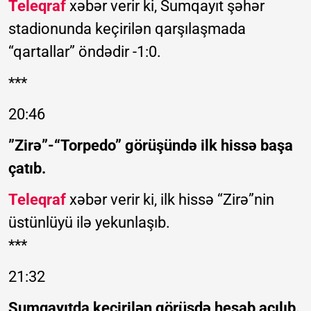
Teleqraf
xəbər verir ki, Sumqayıt şəhər
stadionunda keçirilən qarşılaşmada
“qartallar” öndədir -1:0.
***
20:46
”Zirə”-“Torpedo” görüşündə ilk hissə başa
çatıb.
Teleqraf
xəbər verir ki, ilk hissə “Zirə”nin
üstünlüyü ilə yekunlaşıb.
***
21:32
Sumqayıtda keçirilən görüşdə hesab açılıb.