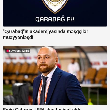
"Qarabağ"ın akademiyasında məşqçilər
müəyyənləşdi
6 Avqust 13:15
Emin Cəfərov UEFA-dan təyinat aldı