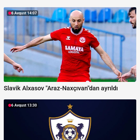
6 Avqust 14:07
Slavik Alxasov "Araz-Naxçıvan"dan ayrıldı
6 Avqust 13:30