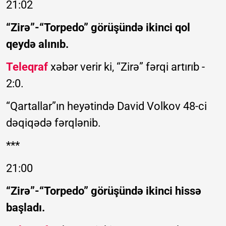
21:02
“Zirə”-“Torpedo” görüşündə ikinci qol
qeydə alınıb.
Teleqraf
xəbər verir ki, “Zirə” fərqi artırıb -
2:0.
“Qartallar”ın heyətində David Volkov 48-ci
dəqiqədə fərqlənib.
***
21:00
“Zirə”-“Torpedo” görüşündə ikinci hissə
başladı.