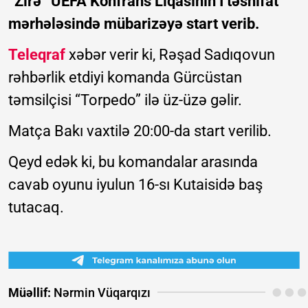
“Zirə” UEFA Konfrans Liqasının I təsnifat
mərhələsində mübarizəyə start verib.
Teleqraf
xəbər verir ki, Rəşad Sadıqovun
rəhbərlik etdiyi komanda Gürcüstan
təmsilçisi “Torpedo” ilə üz-üzə gəlir.
Matça Bakı vaxtilə 20:00-da start verilib.
Qeyd edək ki, bu komandalar arasında
cavab oyunu iyulun 16-sı Kutaisidə baş
tutacaq.
Müəllif:
Nərmin Vüqarqızı