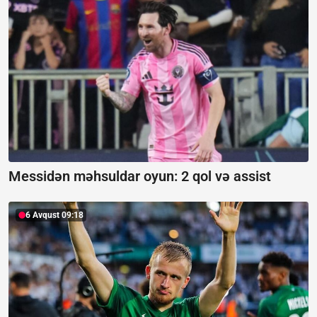
Messidən məhsuldar oyun:
2 qol və assist
6 Avqust 09:18