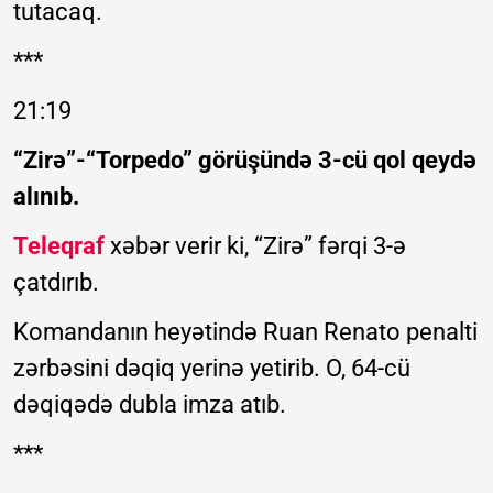
tutacaq.
***
21:19
“Zirə”-“Torpedo” görüşündə 3-cü qol qeydə
alınıb.
Teleqraf
xəbər verir ki, “Zirə” fərqi 3-ə
çatdırıb.
Komandanın heyətində Ruan Renato penalti
zərbəsini dəqiq yerinə yetirib. O, 64-cü
dəqiqədə dubla imza atıb.
***