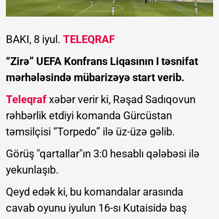
BAKI, 8 iyul.
TELEQRAF
“Zirə” UEFA Konfrans Liqasının I təsnifat
mərhələsində mübarizəyə start verib.
Teleqraf
xəbər verir ki, Rəşad Sadıqovun
rəhbərlik etdiyi komanda Gürcüstan
təmsilçisi “Torpedo” ilə üz-üzə gəlib.
Görüş "qartallar"ın 3:0 hesablı qələbəsi ilə
yekunlaşıb.
Qeyd edək ki, bu komandalar arasında
cavab oyunu iyulun 16-sı Kutaisidə baş