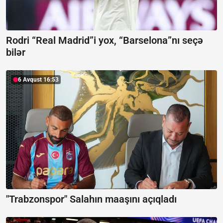
Rodri “Real Madrid”i yox, “Barselona”nı seçə
bilər
6 Avqust 16:53
"Trabzonspor" Salahın maaşını açıqladı