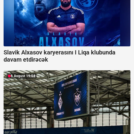
Slavik Alxasov karyerasını I Liqa klubunda
davam etdirəcək
6 Avqust 19:54