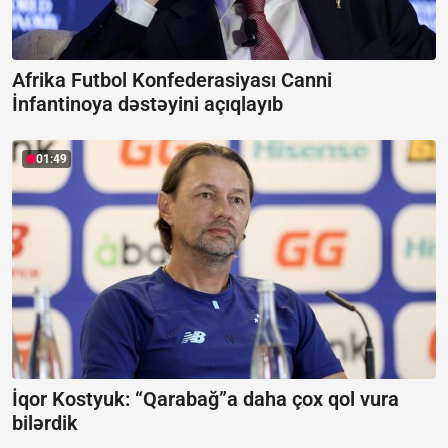
Afrika Futbol Konfederasiyası Canni
İnfantinoya dəstəyini açıqlayıb
01:49
İqor Kostyuk: “Qarabağ”a daha çox qol vura
bilərdik