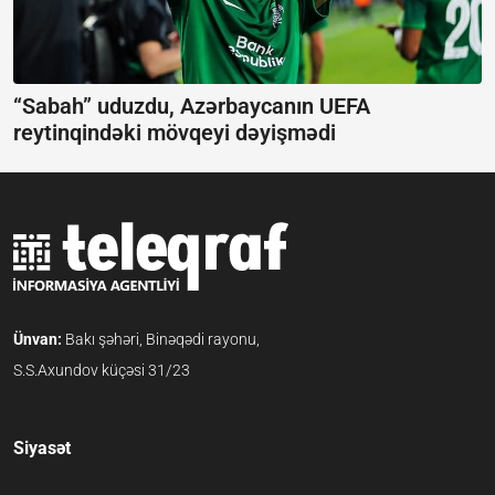
“Sabah” uduzdu, Azərbaycanın UEFA
reytinqindəki mövqeyi dəyişmədi
Ünvan:
Bakı şəhəri, Binəqədi rayonu,
S.S.Axundov küçəsi 31/23
Siyasət