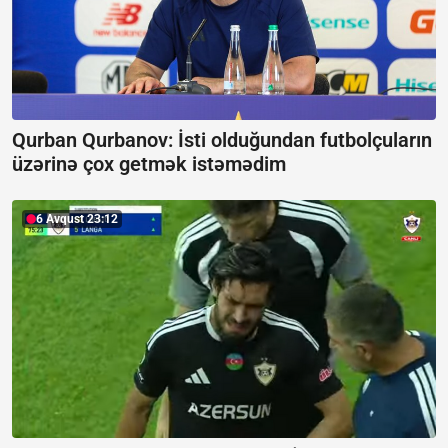
Qurban Qurbanov:
İsti olduğundan futbolçuların
üzərinə çox getmək istəmədim
6 Avqust 23:12