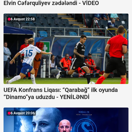
Elvin Cəfərquliyev zədələndi -
VİDEO
6 Avqust 22:58
UEFA Konfrans Liqası:
“Qarabağ” ilk oyunda
“Dinamo”ya uduzdu - YENİLƏNDİ
6 Avqust 20:06