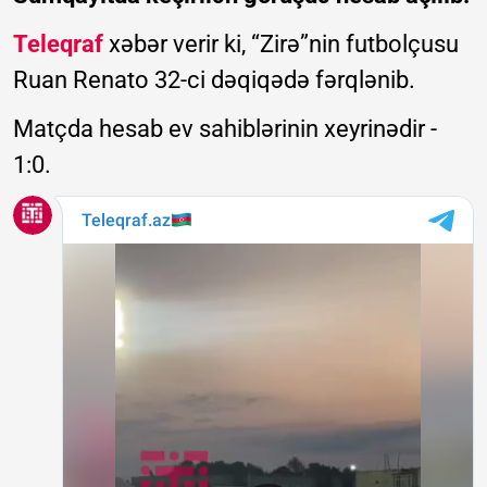
Teleqraf
xəbər verir ki, “Zirə”nin futbolçusu
Ruan Renato 32-ci dəqiqədə fərqlənib.
Matçda hesab ev sahiblərinin xeyrinədir -
1:0.