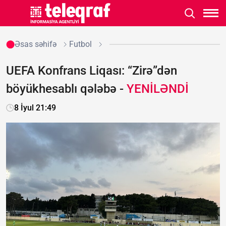
Əsas səhifə
Futbol
UEFA Konfrans Liqası: “Zirə”dən
böyükhesablı qələbə -
YENİLƏNDİ
8 İyul 21:49