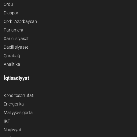
Ordu
Diaspor
Qərbi Azərbaycan
Parlament
Xarici siyasət
Daxili siyasət
Qarabağ
Analitika
İqtisadiyyat
Kənd təsərrüfatı
Energetika
Maliyyə-sığorta
İKT
Nəqliyyat