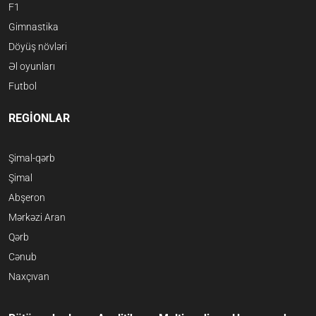
F1
Gimnastika
Döyüş növləri
Əl oyunları
Futbol
REGİONLAR
Şimal-qərb
Şimal
Abşeron
Mərkəzi Aran
Qərb
Cənub
Naxçıvan