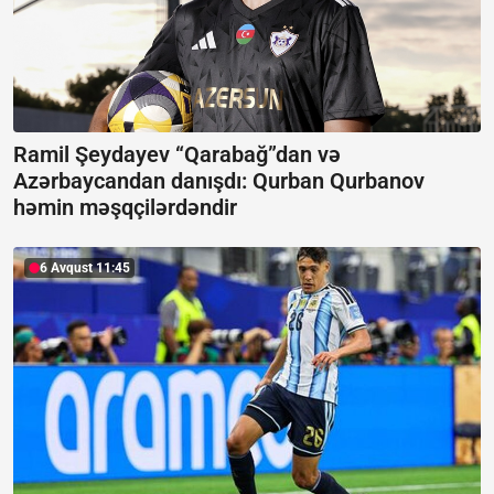
Ramil Şeydayev “Qarabağ”dan və
Azərbaycandan danışdı:
Qurban Qurbanov
həmin məşqçilərdəndir
6 Avqust 11:45