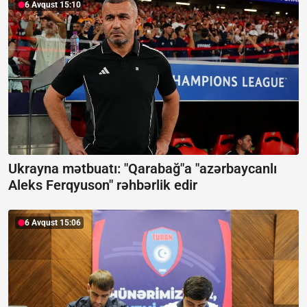
6 Avqust 15:10
Ukrayna mətbuatı: "Qarabağ"a "azərbaycanlı
Aleks Ferqyuson" rəhbərlik edir
6 Avqust 15:06