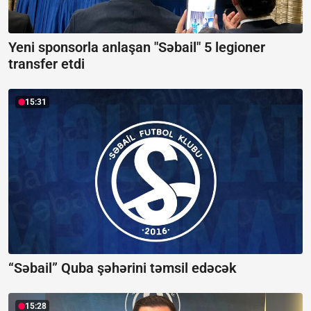
Yeni sponsorla anlaşan "Səbail" 5 legioner
transfer etdi
15:31
“Səbail” Quba şəhərini təmsil edəcək
15:28