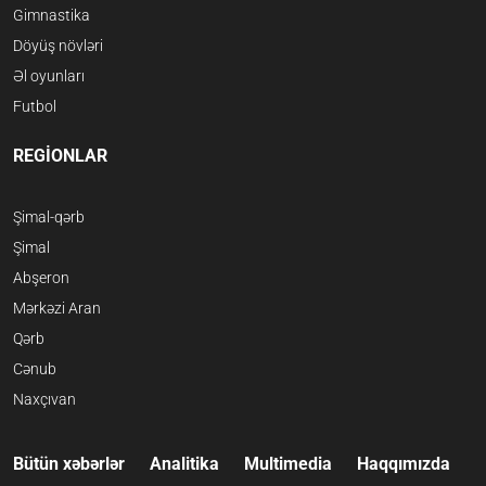
Gimnastika
Döyüş növləri
Əl oyunları
Futbol
REGİONLAR
Şimal-qərb
Şimal
Abşeron
Mərkəzi Aran
Qərb
Cənub
Naxçıvan
Bütün xəbərlər
Analitika
Multimedia
Haqqımızda