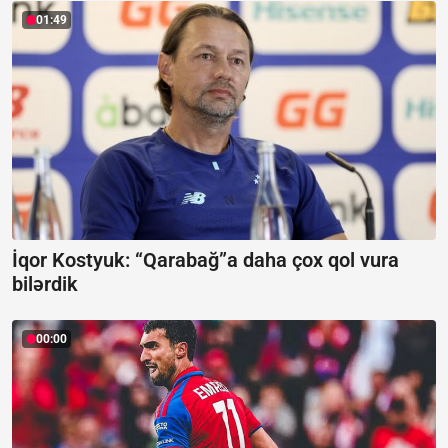
01:49
İqor Kostyuk: “Qarabağ”a daha çox qol vura
bilərdik
00:00