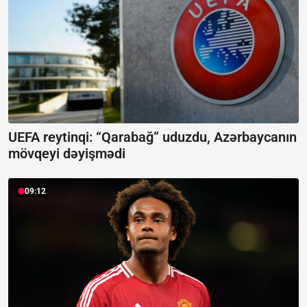
UEFA reytinqi: “Qarabağ” uduzdu, Azərbaycanın
mövqeyi dəyişmədi
09:12