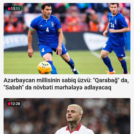
13:11
Azərbaycan millisinin sabiq üzvü: "Qarabağ" da,
"Sabah" da növbəti mərhələyə adlayacaq
12:28