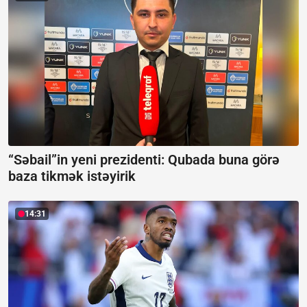
“Səbail”in yeni prezidenti:
Qubada buna görə
baza tikmək istəyirik
14:31