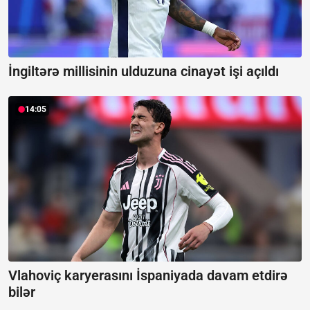
İngiltərə millisinin ulduzuna cinayət işi açıldı
14:05
Vlahoviç karyerasını İspaniyada davam etdirə
bilər