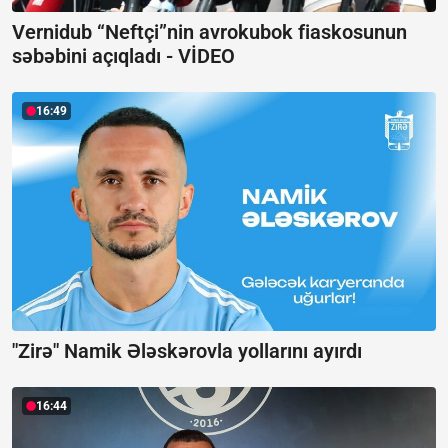
Vernidub “Neftçi”nin avrokubok fiaskosunun
səbəbini açıqladı -
VİDEO
16:49
"Zirə" Namik Ələskərovla yollarını ayırdı
16:44