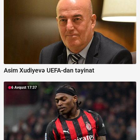
Asim Xudiyevə UEFA-dan təyinat
6 Avqust 17:37