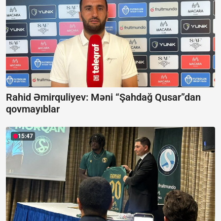
Rahid Əmirquliyev: Məni “Şahdağ Qusar”dan
qovmayıblar
15:47