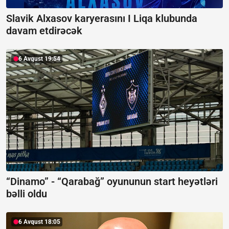
Slavik Alxasov karyerasını I Liqa klubunda
davam etdirəcək
6 Avqust 19:54
“Dinamo” - “Qarabağ” oyununun start heyətləri
bəlli oldu
6 Avqust 18:05