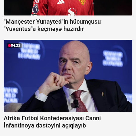
"Mançester Yunayted"in hücumçusu
"Yuventus"a keçməyə hazırdır
04:22
Afrika Futbol Konfederasiyası Canni
İnfantinoya dəstəyini açıqlayıb