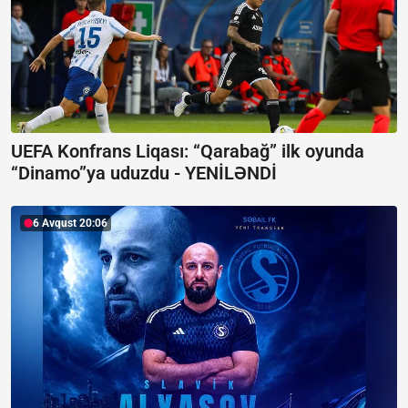
UEFA Konfrans Liqası:
“Qarabağ” ilk oyunda
“Dinamo”ya uduzdu - YENİLƏNDİ
6 Avqust 20:06