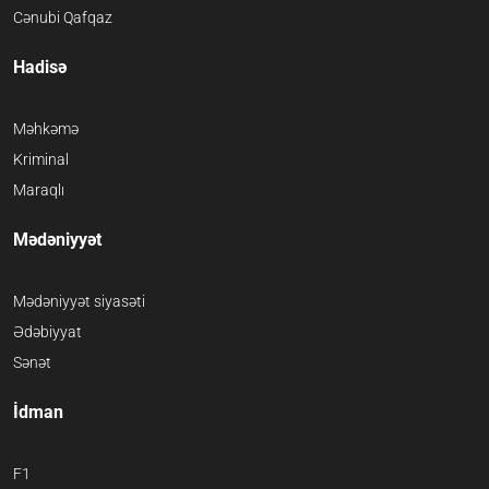
Cənubi Qafqaz
Hadisə
Məhkəmə
Kriminal
Maraqlı
Mədəniyyət
Mədəniyyət siyasəti
Ədəbiyyat
Sənət
İdman
F1