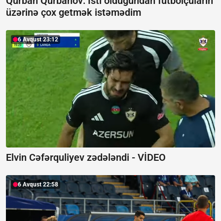
Qurban Qurbanov:
İsti olduğundan futbolçuların
üzərinə çox getmək istəmədim
6 Avqust 23:12
Elvin Cəfərquliyev zədələndi -
VİDEO
6 Avqust 22:58