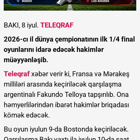
BAKI, 8 iyul.
TELEQRAF
2026-cı il dünya çempionatının ilk 1/4 final
oyunlarını idarə edəcək hakimlər
müəyyənləşib.
Teleqraf
xəbər verir ki, Fransa və Mərakeş
milliləri arasında keçiriləcək qarşılaşma
argentinalı Fakundo Telloya tapşırılıb. Ona
həmyerlilərindən ibarət hakimlər briqadası
kömək edəcək.
Bu oyun iyulun 9-da Bostonda keçiriləcək.
Qarşılaşma Bakı vaxtı ilə iyulun 10-da saat