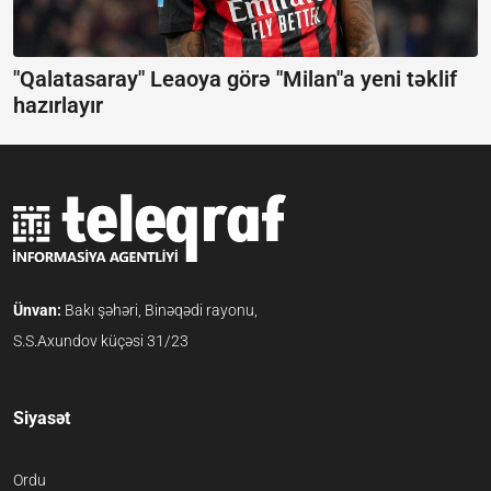
"Qalatasaray" Leaoya görə "Milan"a yeni təklif
hazırlayır
Ünvan:
Bakı şəhəri, Binəqədi rayonu,
S.S.Axundov küçəsi 31/23
Siyasət
Ordu