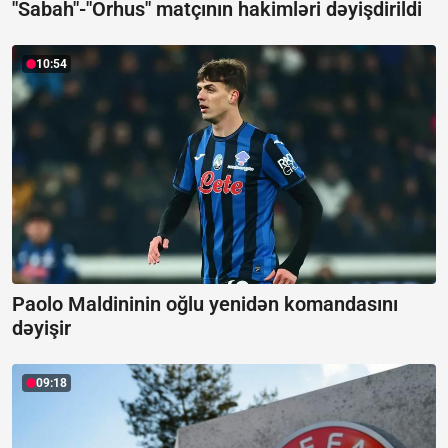
"Sabah"-"Orhus" matçının hakimləri dəyişdirildi
10:54
Paolo Maldininin oğlu yenidən komandasını
dəyişir
09:18