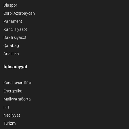
Diaspor
Qərbi Azərbaycan
Parlament
Xarici siyasət
Daxili siyasət
Qarabağ
Analitika
İqtisadiyyat
Kənd təsərrüfatı
Energetika
Maliyyə-sığorta
İKT
Nəqliyyat
Turizm