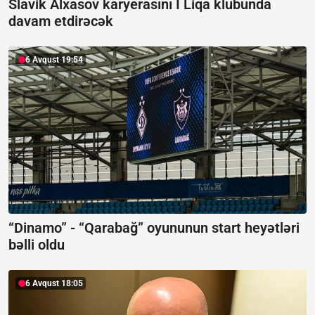
Slavik Alxasov karyerasını I Liqa klubunda
davam etdirəcək
6 Avqust 19:54
“Dinamo” - “Qarabağ” oyununun start heyətləri
bəlli oldu
6 Avqust 18:05