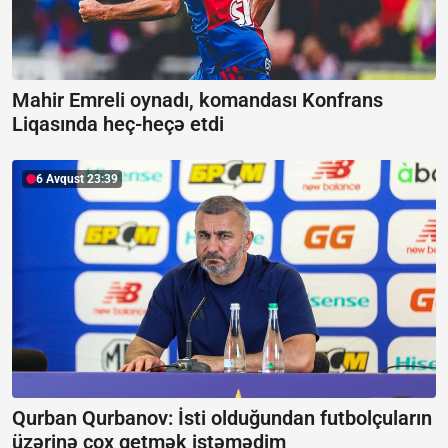
Mahir Emreli oynadı, komandası Konfrans
Liqasında heç-heçə etdi
6 Avqust 23:39
Qurban Qurbanov:
İsti olduğundan futbolçuların
üzərinə çox getmək istəmədim