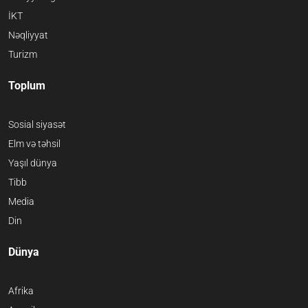
İKT
Nəqliyyat
Turizm
Toplum
Sosial siyasət
Elm və təhsil
Yaşıl dünya
Tibb
Media
Din
Dünya
Afrika