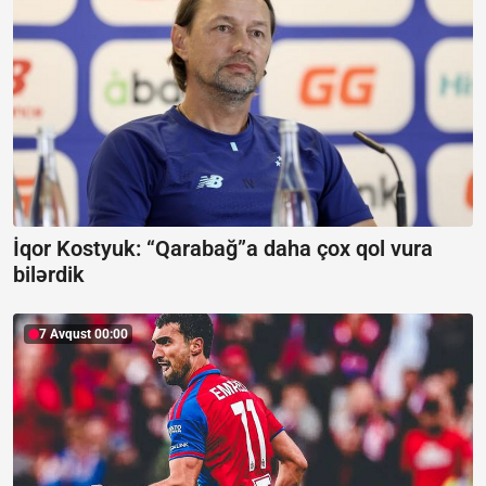
İqor Kostyuk: “Qarabağ”a daha çox qol vura
bilərdik
7 Avqust 00:00