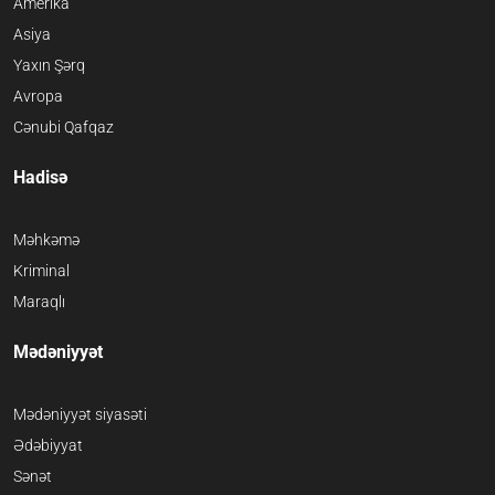
Amerika
Asiya
Yaxın Şərq
Avropa
Cənubi Qafqaz
Hadisə
Məhkəmə
Kriminal
Maraqlı
Mədəniyyət
Mədəniyyət siyasəti
Ədəbiyyat
Sənət