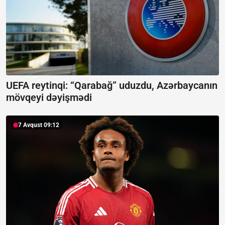
UEFA reytinqi: “Qarabağ” uduzdu, Azərbaycanın
mövqeyi dəyişmədi
7 Avqust 09:12