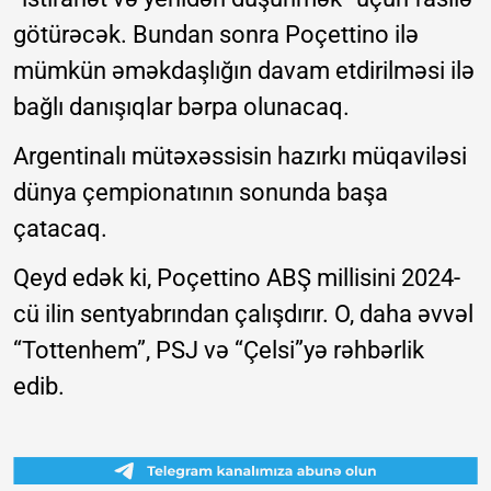
götürəcək. Bundan sonra Poçettino ilə
mümkün əməkdaşlığın davam etdirilməsi ilə
bağlı danışıqlar bərpa olunacaq.
Argentinalı mütəxəssisin hazırkı müqaviləsi
dünya çempionatının sonunda başa
çatacaq.
Qeyd edək ki, Poçettino ABŞ millisini 2024-
cü ilin sentyabrından çalışdırır. O, daha əvvəl
“Tottenhem”, PSJ və “Çelsi”yə rəhbərlik
edib.