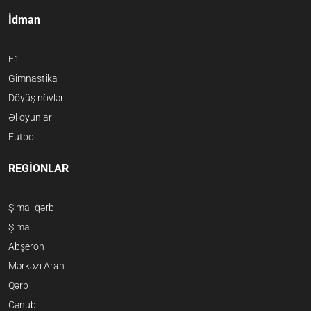
İdman
F1
Gimnastika
Döyüş növləri
Əl oyunları
Futbol
REGİONLAR
Şimal-qərb
Şimal
Abşeron
Mərkəzi Aran
Qərb
Cənub