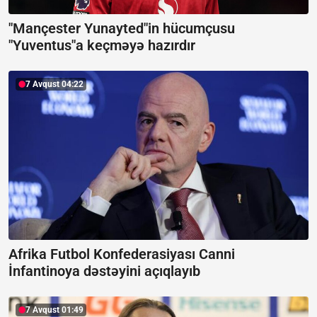
"Mançester Yunayted"in hücumçusu
"Yuventus"a keçməyə hazırdır
7 Avqust 04:22
Afrika Futbol Konfederasiyası Canni
İnfantinoya dəstəyini açıqlayıb
7 Avqust 01:49