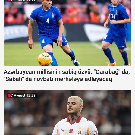
Azərbaycan millisinin sabiq üzvü: "Qarabağ" da,
"Sabah" da növbəti mərhələyə adlayacaq
7 Avqust 12:28