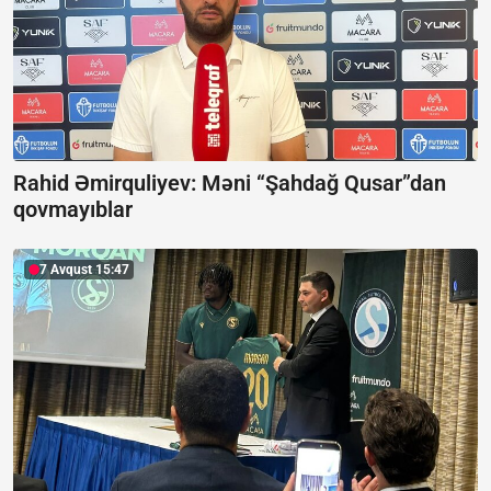
Rahid Əmirquliyev: Məni “Şahdağ Qusar”dan
qovmayıblar
7 Avqust 15:47