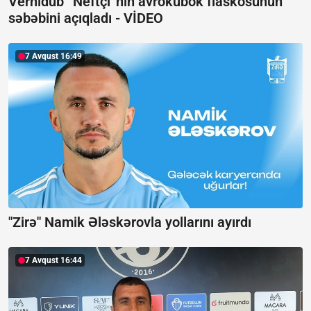
Vernidub “Neftçi”nin avrokubok fiaskosunun
səbəbini açıqladı -
VİDEO
7 Avqust 16:49
"Zirə" Namik Ələskərovla yollarını ayırdı
7 Avqust 16:44