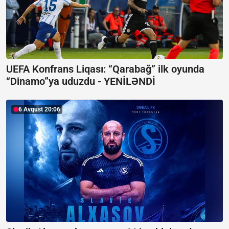
UEFA Konfrans Liqası:
“Qarabağ” ilk oyunda
“Dinamo”ya uduzdu - YENİLƏNDİ
6 Avqust 20:06