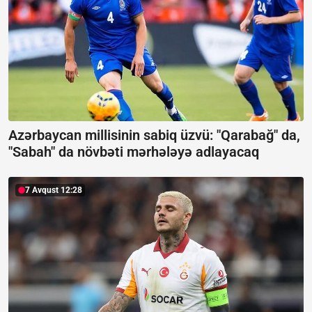
Azərbaycan millisinin sabiq üzvü: "Qarabağ" da,
"Sabah" da növbəti mərhələyə adlayacaq
7 Avqust 12:28