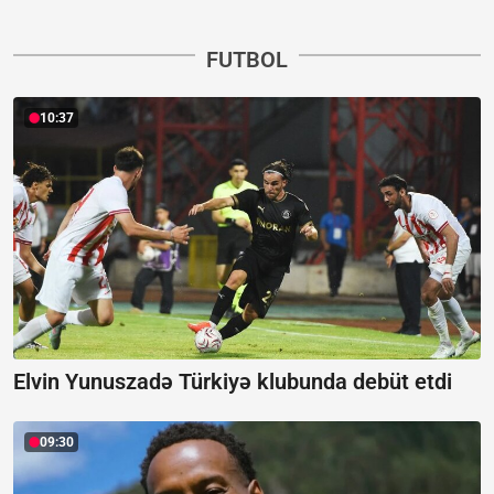
FUTBOL
10:37
Elvin Yunuszadə Türkiyə klubunda debüt etdi
09:30