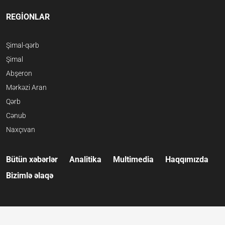
REGİONLAR
Şimal-qərb
Şimal
Abşeron
Mərkəzi Aran
Qərb
Cənub
Naxçıvan
Bütün xəbərlər
Analitika
Multimedia
Haqqımızda
Bizimlə əlaqə