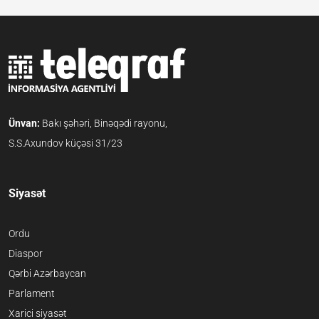
Ünvan:
Bakı şəhəri, Binəqədi rayonu,
S.S.Axundov küçəsi 31/23
Siyasət
Ordu
Diaspor
Qərbi Azərbaycan
Parlament
Xarici siyasət