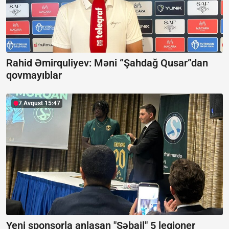
Rahid Əmirquliyev: Məni “Şahdağ Qusar”dan
qovmayıblar
7 Avqust 15:47
Yeni sponsorla anlaşan "Səbail" 5 legioner