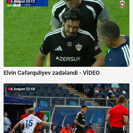
6 Avqust 23:12
Elvin Cəfərquliyev zədələndi -
VİDEO
6 Avqust 22:58