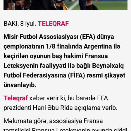
BAKI, 8 iyul.
TELEQRAF
Misir Futbol Assosiasiyası (EFA) dünya
çempionatının 1/8 finalında Argentina ilə
keçirilən oyunun baş hakimi Fransua
Leteksyenin fəaliyyəti ilə bağlı Beynəlxalq
Futbol Federasiyasına (FİFA) rəsmi şikayət
ünvanlayıb.
Teleqraf
xəbər verir ki, bu barədə EFA
prezidenti Hani Əbu Rida açıqlama verib.
Məlumata görə, assosiasiya Fransa
təmsilçisi Fransua Leteksyenin oyunda ciddi