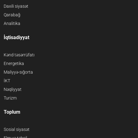
Daxili siyasət
Qarabağ
Analitika
İqtisadiyyat
Kənd təsərrüfatı
Energetika
Maliyyə-sığorta
İKT
Nəqliyyat
Turizm
Toplum
Sosial siyasət