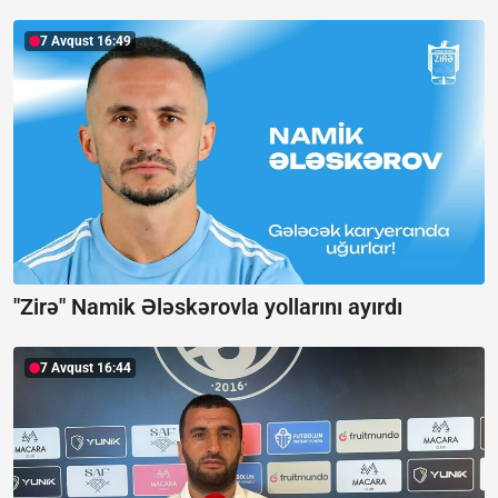
7 Avqust 16:49
"Zirə" Namik Ələskərovla yollarını ayırdı
7 Avqust 16:44