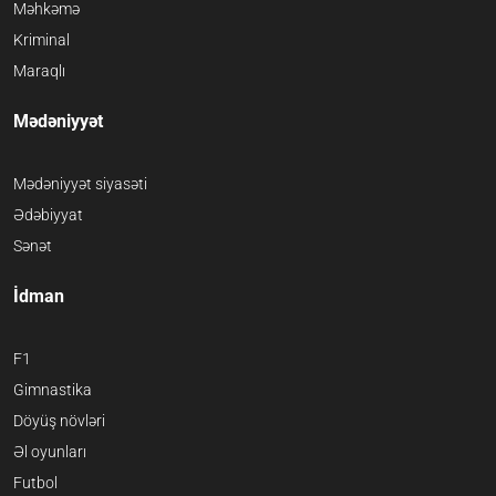
Məhkəmə
Kriminal
Maraqlı
Mədəniyyət
Mədəniyyət siyasəti
Ədəbiyyat
Sənət
İdman
F1
Gimnastika
Döyüş növləri
Əl oyunları
Futbol