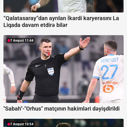
“Qalatasaray”dan ayrılan İkardi karyerasını La
Liqada davam etdirə bilər
7 Avqust 11:44
"Sabah"-"Orhus" matçının hakimləri dəyişdirildi
7 Avqust 10:54