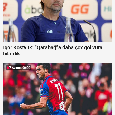
İqor Kostyuk: “Qarabağ”a daha çox qol vura
bilərdik
7 Avqust 00:00