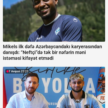
Mikels ilk dəfə Azərbaycandakı karyerasından
danışdı:
“Neftçi”də tək bir nəfərin məni
istəməsi kifayət etmədi
7 Avqust 23:23