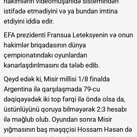
hakimlərin videomüşahidə sistemindən
istifadə etmədiyini və ya bundan imtina
etdiyini iddia edir.
EFA prezidenti Fransua Leteksyenin və onun
hakimlər briqadasının dünya
çempionatındakı oyunlardan
kənarlaşdırılmasını da tələb edib.
Qeyd edək ki, Misir millisi 1/8 finalda
Argentina ilə qarşılaşmada 79-cu
dəqiqəyədək iki top fərqi ilə öndə olsa da,
üstünlüyünü qoruya bilməyərək 2:3 hesabı
ilə məğlub olub. Oyundan sonra Misir
yığmasının baş məşqçisi Hossam Həsən də