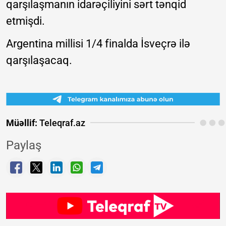
qarşılaşmanın idarəçiliyini sərt tənqid
etmişdi.
Argentina millisi 1/4 finalda İsveçrə ilə
qarşılaşacaq.
Müəllif:
Teleqraf.az
Paylaş