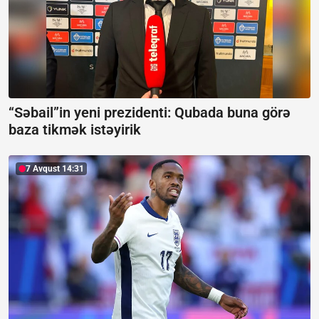
“Səbail”in yeni prezidenti:
Qubada buna görə
baza tikmək istəyirik
7 Avqust 14:31