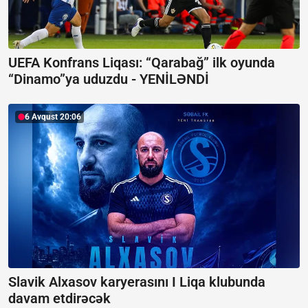
UEFA Konfrans Liqası:
“Qarabağ” ilk oyunda
“Dinamo”ya uduzdu - YENİLƏNDİ
6 Avqust 20:06
Slavik Alxasov karyerasını I Liqa klubunda
davam etdirəcək