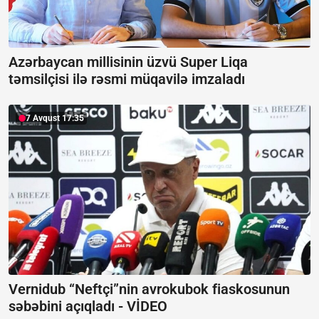
Azərbaycan millisinin üzvü Super Liqa
təmsilçisi ilə rəsmi müqavilə imzaladı
7 Avqust 17:35
Vernidub “Neftçi”nin avrokubok fiaskosunun
səbəbini açıqladı -
VİDEO