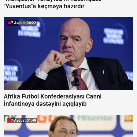
"Yuventus"a keçməyə hazırdır
7 Avqust 04:22
Afrika Futbol Konfederasiyası Canni
İnfantinoya dəstəyini açıqlayıb
7 Avqust 01:49