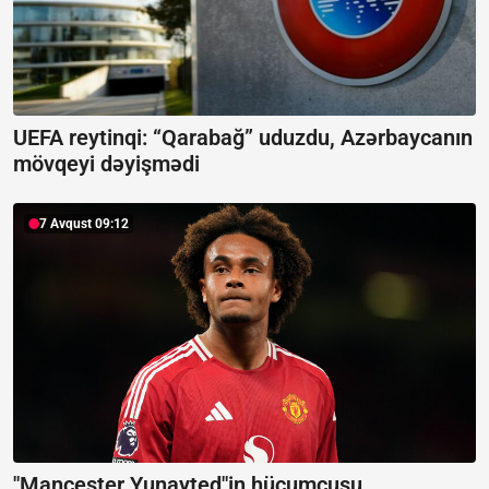
UEFA reytinqi: “Qarabağ” uduzdu, Azərbaycanın
mövqeyi dəyişmədi
7 Avqust 09:12
"Mançester Yunayted"in hücumçusu