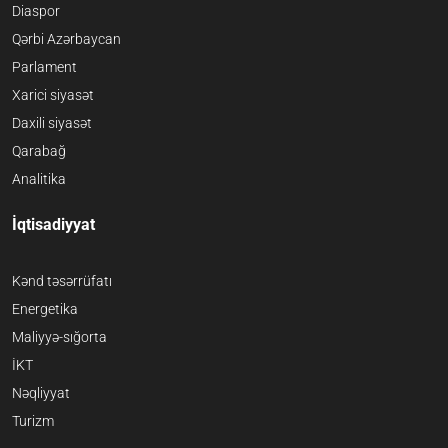
Diaspor
Qərbi Azərbaycan
Parlament
Xarici siyasət
Daxili siyasət
Qarabağ
Analitika
İqtisadiyyat
Kənd təsərrüfatı
Energetika
Maliyyə-sığorta
İKT
Nəqliyyat
Turizm