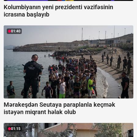
Kolumbiyanın yeni prezidenti vəzifəsinin
icrasına başlayıb
01:40
Mərakeşdən Seutaya paraplanla keçmək
istəyən miqrant həlak olub
01:15