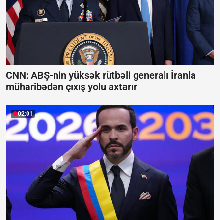
CNN: ABŞ-nin yüksək rütbəli generalı İranla
müharibədən çıxış yolu axtarır
02:01