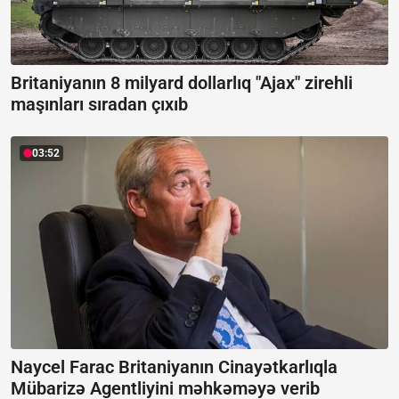
Britaniyanın 8 milyard dollarlıq "Ajax" zirehli
maşınları sıradan çıxıb
03:52
Naycel Farac Britaniyanın Cinayətkarlıqla
Mübarizə Agentliyini məhkəməyə verib