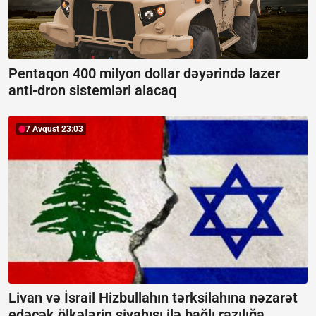
Pentaqon 400 milyon dollar dəyərində lazer
anti-dron sistemləri alacaq
7 Avqust 23:03
Livan və İsrail Hizbullahın tərksilahına nəzarət
edəcək ölkələrin siyahısı ilə bağlı razılığa