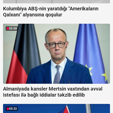
Kolumbiya ABŞ-nin yaratdığı "Amerikaların
Qalxanı" alyansına qoşulur
05:58
Almaniyada kansler Mertsin vaxtından əvvəl
istefası ilə bağlı iddialar təkzib edilib
05:32