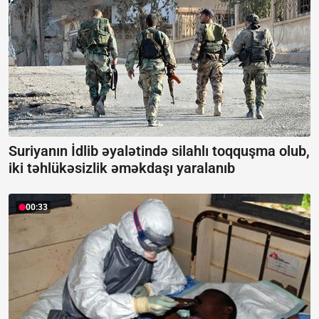
Suriyanın İdlib əyalətində silahlı toqquşma olub,
iki təhlükəsizlik əməkdaşı yaralanıb
00:33