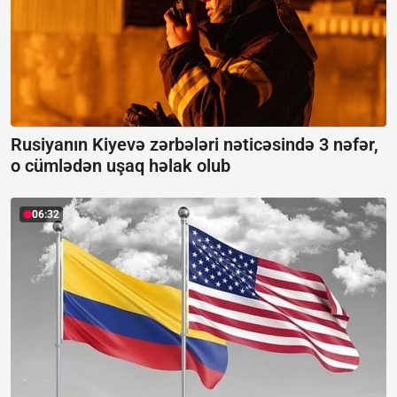
Rusiyanın Kiyevə zərbələri nəticəsində 3 nəfər,
o cümlədən uşaq həlak olub
06:32