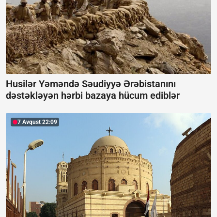
Husilər Yəməndə Səudiyyə Ərəbistanını
dəstəkləyən hərbi bazaya hücum ediblər
7 Avqust 22:09