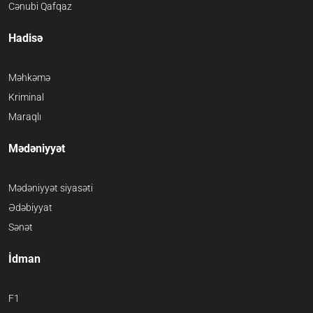
Cənubi Qafqaz
Hadisə
Məhkəmə
Kriminal
Maraqlı
Mədəniyyət
Mədəniyyət siyasəti
Ədəbiyyat
Sənət
İdman
F1