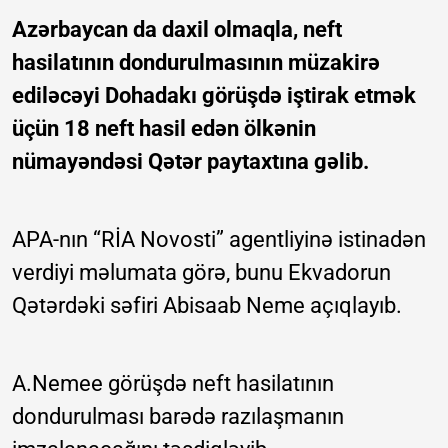
Azərbaycan da daxil olmaqla, neft
hasilatının dondurulmasının müzakirə
ediləcəyi Dohadakı görüşdə iştirak etmək
üçün 18 neft hasil edən ölkənin
nümayəndəsi Qətər paytaxtına gəlib.
APA-nın “RİA Novosti” agentliyinə istinadən
verdiyi məlumata görə, bunu Ekvadorun
Qətərdəki səfiri Abisaab Neme açıqlayıb.
A.Nemee görüşdə neft hasilatının
dondurulması barədə razılaşmanın