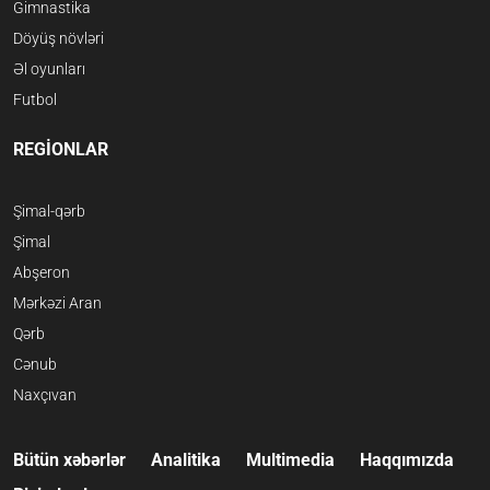
Gimnastika
Döyüş növləri
Əl oyunları
Futbol
REGİONLAR
Şimal-qərb
Şimal
Abşeron
Mərkəzi Aran
Qərb
Cənub
Naxçıvan
Bütün xəbərlər
Analitika
Multimedia
Haqqımızda