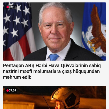
07:16
Pentaqon ABŞ Hərbi Hava Qüvvələrinin sabiq
nazirini məxfi məlumatlara çıxış hüququndan
məhrum edib
07:07