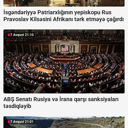
İsgəndəriyyə Patriarxlığının yepiskopu Rus
Pravoslav Kilsəsini Afrikanı tərk etməyə çağırdı
7 Avqust 21:10
ABŞ Senatı Rusiya və İrana qarşı sanksiyaları
təsdiqləyib
7 Avqust 21:01