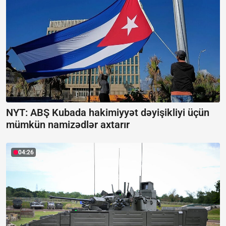
NYT: ABŞ Kubada hakimiyyət dəyişikliyi üçün
mümkün namizədlər axtarır
04:26