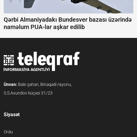
Qərbi Almaniyadakı Bundesver bazası üzərində
naməlum PUA-lar aşkar edilib
Ünvan:
Bakı şəhəri, Binəqədi rayonu,
S.S.Axundov küçəsi 31/23
Siyasət
Ordu