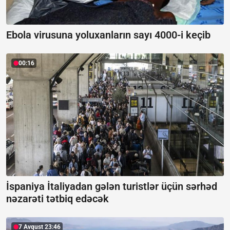
Ebola virusuna yoluxanların sayı 4000-i keçib
00:16
İspaniya İtaliyadan gələn turistlər üçün sərhəd
nəzarəti tətbiq edəcək
7 Avqust 23:46