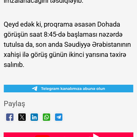
imzalanacağını təsdiqləyib.
Qeyd edək ki, proqrama əsasən Dohada
görüşün saat 8:45-də başlaması nəzərdə
tutulsa da, son anda Səudiyyə Ərəbistanının
xahişi ilə görüş günün ikinci yarısına təxirə
salınıb.
Paylaş