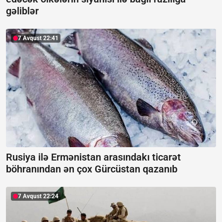
gəliblər
7 Avqust 22:41
Rusiya ilə Ermənistan arasındakı ticarət
böhranından ən çox Gürcüstan qazanıb
7 Avqust 22:24