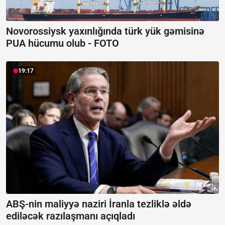
Novorossiysk yaxınlığında türk yük gəmisinə
PUA hücumu olub -
FOTO
19:17
ABŞ-nin maliyyə naziri İranla tezliklə əldə
ediləcək razılaşmanı açıqladı