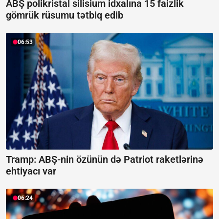
ABŞ polikristal silisium idxalına 15 faizlik
gömrük rüsumu tətbiq edib
06:53
Tramp: ABŞ-nin özünün də Patriot raketlərinə
ehtiyacı var
06:24