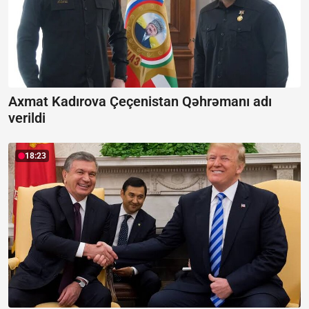
Axmat Kadırova Çeçenistan Qəhrəmanı adı
verildi
18:23