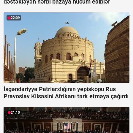
dəstəkləyən hərbi bazaya hücum ediblər
22:09
İsgəndəriyyə Patriarxlığının yepiskopu Rus
Pravoslav Kilsəsini Afrikanı tərk etməyə çağırdı
21:10