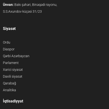
Ünvan:
Bakı şəhəri, Binəqədi rayonu,
S.S.Axundov küçəsi 31/23
Siyasət
Ordu
Diaspor
Qərbi Azərbaycan
Parlament
Xarici siyasət
Daxili siyasət
Qarabağ
Analitika
İqtisadiyyat