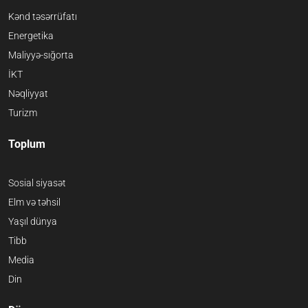
Kənd təsərrüfatı
Energetika
Maliyyə-sığorta
İKT
Nəqliyyat
Turizm
Toplum
Sosial siyasət
Elm və təhsil
Yaşıl dünya
Tibb
Media
Din