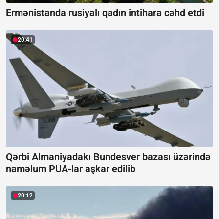
Ermənistanda rusiyalı qadın intihara cəhd etdi
20:41
Qərbi Almaniyadakı Bundesver bazası üzərində
naməlum PUA-lar aşkar edilib
20:12