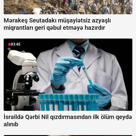
Mərakeş Seutadakı müşayiətsiz azyaşlı
miqrantları geri qəbul etməyə hazırdır
03:45
İsraildə Qərbi Nil qızdırmasından ilk ölüm qeydə
alınıb