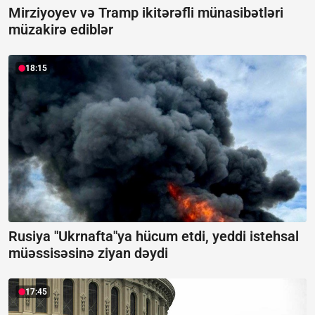
Mirziyoyev və Tramp ikitərəfli münasibətləri
müzakirə ediblər
18:15
Rusiya "Ukrnafta"ya hücum etdi, yeddi istehsal
müəssisəsinə ziyan dəydi
17:45