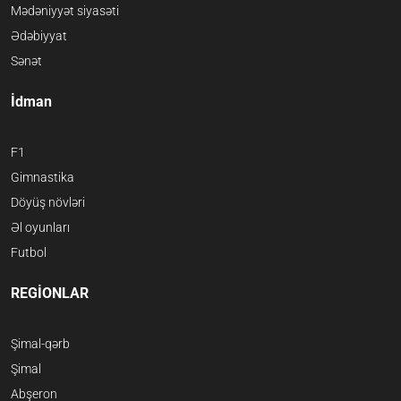
Mədəniyyət siyasəti
Ədəbiyyat
Sənət
İdman
F1
Gimnastika
Döyüş növləri
Əl oyunları
Futbol
REGİONLAR
Şimal-qərb
Şimal
Abşeron