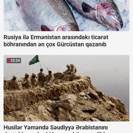
Rusiya ilə Ermənistan arasındakı ticarət
böhranından ən çox Gürcüstan qazanıb
22:24
Husilər Yəməndə Səudiyyə Ərəbistanını