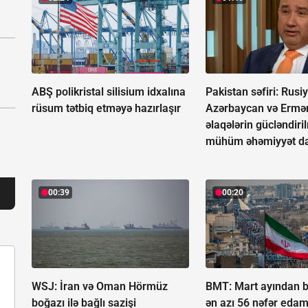
ABŞ polikristal silisium idxalına
Pakistan səfiri: Rusiy
rüsum tətbiq etməyə hazırlaşır
Azərbaycan və Ermən
əlaqələrin gücləndiri
mühüm əhəmiyyət da
00:39
00:20
WSJ: İran və Oman Hörmüz
BMT: Mart ayından b
boğazı ilə bağlı sazişi
ən azı 56 nəfər edam