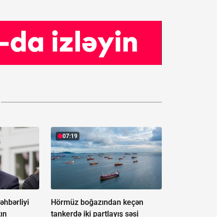
07:19
əhbərliyi
Hörmüz boğazından keçən
tın
tankerdə iki partlayış səsi