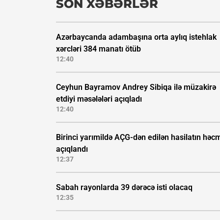
SON XƏBƏRLƏR
Azərbaycanda adambaşına orta aylıq istehlak
xərcləri 384 manatı ötüb
12:40
Ceyhun Bayramov Andrey Sibiqa ilə müzakirə
etdiyi məsələləri açıqladı
12:40
Birinci yarımildə AÇG-dən edilən hasilatın həc
açıqlandı
12:37
Sabah rayonlarda 39 dərəcə isti olacaq
12:35