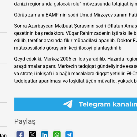
dənizi regionunda gələcək rolu” mövzusunda tətqiqat işinin
ı
Görüş zamanı BAMF-nin sədri Umud Mirzəyev xanım Fati
Sonra Azərbaycan Mətbuat Şurasının sədri Əflatun Amaşo
qəzetinin baş redaktoru Vüqar Rəhimzadənin iştirakı ilə 
edilib, tərəflər arasında fikir mübadiləsi aparılıb. Dokto
mütəxəssilərlə görüşlərin keçiriləcəyi planlaşdırılıb.
Qeyd edək ki, Mərkəz 2006-cı ildə yaradılıb. Hazırda regio
araşdırmalar aparır. Mərkəzin tədqiqat gündəliyində əsasə
və strateji inkişafı ilə bağlı məsələlərə diqqət yetirilir. Əl
tədqiqatlar aparılması və təşkilat üçün müvafiq, yüksək bi
Paylaş
dan