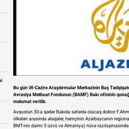
mi
Bu gün Əl-Cəzirə Araşdırmalar Mərkəzinin Baş Tədqiqa
Avrasiya Mətbuat Fondunun (BAMF) Bakı ofisinin qonağ
məlumat verilib.
Avqustun 30-a qədər Bakıda səfərdə olacaq doktor F.Ahm
ölkələri arasında əlaqələr, həmçinin Azərbaycanın regional 
BMT-nin daimi 5 üzvü və Almaniya) nüvə razılaşmasında