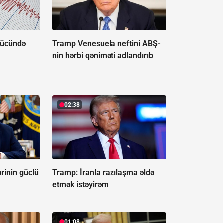
gücündə
Tramp Venesuela neftini ABŞ-
nin hərbi qəniməti adlandırıb
02:38
rinin güclü
Tramp: İranla razılaşma əldə
etmək istəyirəm
01:08