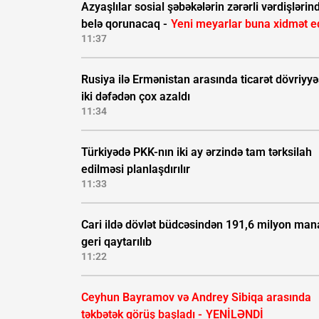
Azyaşlılar sosial şəbəkələrin zərərli vərdişlərin
belə qorunacaq -
Yeni meyarlar buna xidmət e
11:37
Rusiya ilə Ermənistan arasında ticarət dövriyyə
iki dəfədən çox azaldı
11:34
Türkiyədə PKK-nın iki ay ərzində tam tərksilah
edilməsi planlaşdırılır
11:33
Cari ildə dövlət büdcəsindən 191,6 milyon man
geri qaytarılıb
11:22
Ceyhun Bayramov və Andrey Sibiqa arasında
təkbətək görüş başladı -
YENİLƏNDİ