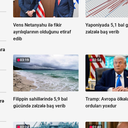
Vens Netanyahu ilə fikir
Yaponiyada 5,1 bal 
ayrılıqlarının olduğunu etiraf
zəlzələ baş verib
edib
ara
03:19
02:54
Filippin sahillərində 5,9 bal
Tramp: Avropa ölkələ
rə
gücündə zəlzələ baş verib
orduları yoxdur
02:24
01:40