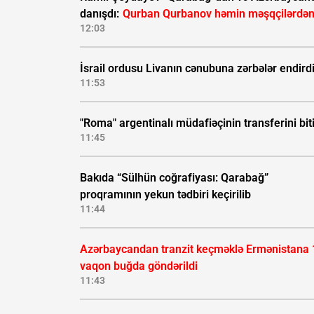
danışdı:
Qurban Qurbanov həmin məşqçilərdən
12:03
İsrail ordusu Livanın cənubuna zərbələr endird
11:53
"Roma" argentinalı müdafiəçinin transferini biti
11:45
Bakıda “Sülhün coğrafiyası: Qarabağ”
proqramının yekun tədbiri keçirilib
11:44
Azərbaycandan tranzit keçməklə Ermənistana 
vaqon buğda göndərildi
11:43