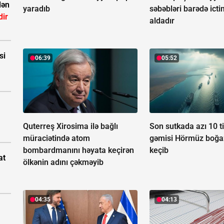
dən
yaradıb
səbəbləri barədə icti
dir
aldadır
si
06:39
05:52
Quterreş Xirosima ilə bağlı
Son sutkada azı 10 t
müraciətində atom
gəmisi Hörmüz boğa
bombardmanını həyata keçirən
keçib
at
ölkənin adını çəkməyib
04:35
04:13