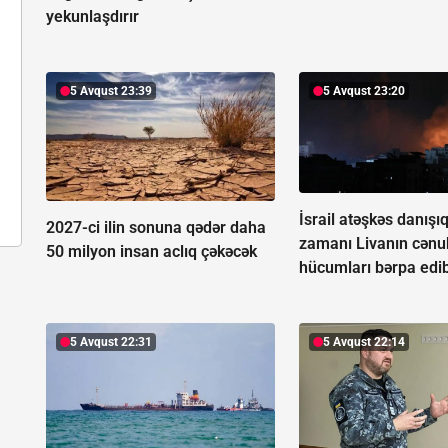
yekunlaşdırır
5 Avqust 23:39
5 Avqust 23:20
İsrail atəşkəs danışıq
2027-ci ilin sonuna qədər daha
zamanı Livanın cən
50 milyon insan aclıq çəkəcək
hücumları bərpa edi
5 Avqust 22:31
5 Avqust 22:14