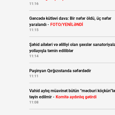
11:16
Gəncədə kütləvi dava: Bir nəfər öldü, üç nəfər
yaralandı -
FOTO/YENİLƏNDİ
11:15
Şəhid ailələri və əlilliyi olan şəxslər sanatoriyal
yollayışla təmin ediliblər
11:14
Paşinyan Qırğızıstanda səfərdədir
11:11
Vahid aylıq müavinət bütün “məcburi köçkün”lə
təyin edilmir -
Komitə aydınlıq gətirdi
11:08