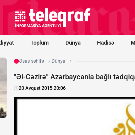
infeksiyanın
mənbəyi
Meksikadan
gətirilən acı
bibər
göstərilib
diyyat
Toplum
Dünya
Hadisə
M
Əsas səhifə
Dünya
"Əl-Cəzirə" Azərbaycanla bağlı tədqi
20 Avqust 2015 20:06