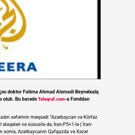
tçısı doktor Fatima Ahmad Alsmadi Beynəlxalq
ı olub. Bu barədə
-a Fonddan
Teleqraf.com
adın səfərinin məqsədi “Azərbaycan və Körfəz
əlaqələri və xüsusilə də, İran-P5+1-lə ( İran-
n sonra, Azərbaycanın Qafqazda və Xəzər