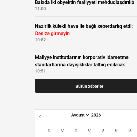
Bakıda iki obyektin fəaliyyəti məhdudlaşdırılıb
11:00
Nazirlik küləkli hava ilə bağlı xəbərdarlıq etdi:
Dənizə girməyin
10:52
Maliyyə institutlarının korporativ idarəetmə
standartlarına dəyişikliklər tətbiq ediləcək
10:51
Bütün xəbərlər
Ç
Ç
C
C
Ş
B
B