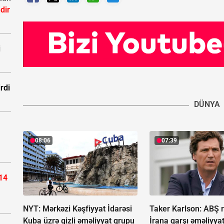
dir
i
rdi
DÜNYA
08:06
07:39
14
NYT: Mərkəzi Kəşfiyyat İdarəsi
Taker Karlson: ABŞ r
Kuba üzrə gizli əməliyyat qrupu
İrana qarşı əməliyya