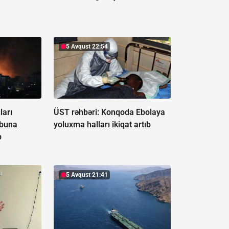
5 Avqust 22:54
ları
ÜST rəhbəri: Konqoda Ebolaya
ubuna
yoluxma halları ikiqat artıb
b
5 Avqust 21:41