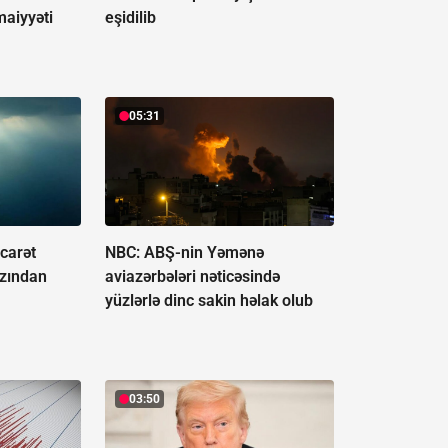
maiyyəti
eşidilib
05:31
icarət
NBC: ABŞ-nin Yəmənə
zından
aviazərbələri nəticəsində
yüzlərlə dinc sakin həlak olub
03:50