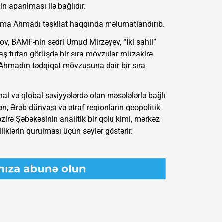
 aparılması ilə bağlıdır.
ma Ahmadı təşkilat haqqında məlumatlandırıb.
v, BAMF-nin sədri Umud Mirzəyev, “İki sahil”
baş tutan görüşdə bir sıra mövzular müzakirə
r F.Ahmadın tədqiqat mövzusuna dair bir sıra
nal və qlobal səviyyələrdə olan məsələlərlə bağlı
n, Ərəb dünyası və ətraf regionların geopolitik
-Cəzirə Şəbəkəsinin analitik bir qolu kimi, mərkəz
liklərin qurulması üçün səylər göstərir.