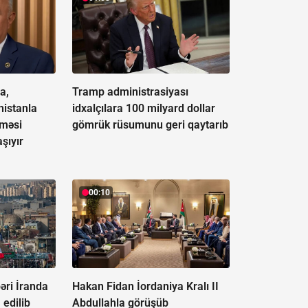
a,
Tramp administrasiyası
istanla
idxalçılara 100 milyard dollar
lməsi
gömrük rüsumunu geri qaytarıb
şıyır
00:10
əri İranda
Hakan Fidan İordaniya Kralı II
 edilib
Abdullahla görüşüb